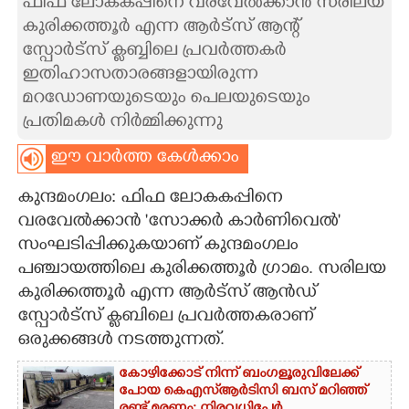
ഫിഫ ലോകകപ്പിനെ വരവേൽക്കാൻ സരിലയ
കുരിക്കത്തൂർ എന്ന ആർട്സ് ആന്റ്
CARTOONS
സ്പോർട്സ് ക്ലബ്ബിലെ പ്രവർത്തകർ
ഇതിഹാസതാരങ്ങളായിരുന്ന
LITERATURE
മറഡോണയുടെയും പെലയുടെയും
പ്രതിമകൾ നിർമ്മിക്കുന്നു
ZOOM
ഈ വാർത്ത കേൾക്കാം
CONTACT US
കുന്ദമംഗലം: ഫിഫ ലോകകപ്പിനെ
വരവേൽക്കാൻ 'സോക്കർ കാർണിവെൽ'
സംഘടിപ്പിക്കുകയാണ് കുന്ദമംഗലം
പഞ്ചായത്തിലെ കുരിക്കത്തൂർ ഗ്രാമം. സരിലയ
കുരിക്കത്തൂർ എന്ന ആർട്സ് ആൻഡ്
സ്പോർട്സ് ക്ലബിലെ പ്രവർത്തകരാണ്
ഒരുക്കങ്ങൾ നടത്തുന്നത്.
കോഴിക്കോട് നിന്ന് ബംഗളൂരുവിലേക്ക്
പോയ കെഎസ്‌ആർടിസി ബസ് മറിഞ്ഞ്