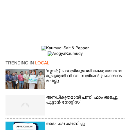
Copy Link
TRENDING IN
LOCAL
'സ്മാർട്ട്' പദ്ധതിയുമായി കേര; ലോഗോ
മുഖ്യമന്ത്രി വി ഡി സതീശൻ പ്രകാശനം
ചെയ്തു
അനധികൃതമായി പന്നി ഫാം അടച്ചു
പൂട്ടാൻ നോട്ടീസ്
അപേക്ഷ ക്ഷണിച്ചു