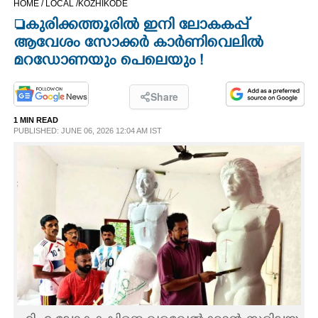
HOME /
LOCAL /
KOZHIKODE
CINEMA
കുരിക്കത്തൂരിൽ ഇനി ലോകകപ്പ്
ആവേശം സോക്കർ കാർണിവെലിൽ
OPINION
മറഡോണയും പെലെയും !
PHOTOS
Share
1 MIN READ
PUBLISHED: JUNE 06, 2026 12:04 AM IST
LIFESTYLE
SPIRITUAL
INFO+
ART
ASTRO