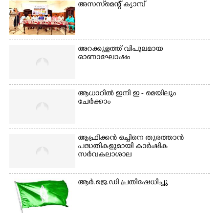
വയറിന്റെ ആന്തൽ മറന്ന്
അസസ്‌മെന്റ് ക്യാമ്പ്
ജീവന് വേണ്ടിയായി ഓട്ടം.
എറണാകുളം
വാത്തുരുത്തിയിൽ
നിന്നുള്ള കാഴ്ച
അറക്കുളത്ത് വിപുലമായ
ഓണാഘോഷം
ആധാറിൽ ഇനി ഇ - മെയിലും
ചേർക്കാം
ആഫ്രിക്കൻ ഒച്ചിനെ തുരത്താൻ
പദ്ധതികളുമായി കാർഷിക
സർവകലാശാല
ആർ.ജെ.ഡി പ്രതിഷേധിച്ചു