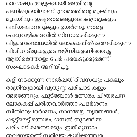
രാഗേഷും ആഴ്ചകളായി അതിന്റെ
പണിപ്പുരയിലാണ്. ഗ്രാമത്തിന്റെ മുക്കിലും
മൂലയിലും ഇഷ്ടതാരങ്ങളുടെ കട്ടൗട്ടുകളും
വലിയബാനറുകളും ഉയർന്നു. നാളെ
പെരുവഴിക്കടവിൽ നിന്നാരംഭിക്കുന്ന
വിളംബരജാഥയിൽ ലോകകപ്പിൽ മത്സരിക്കുന്ന
വിവിധ ടീമുകളുടെ ജഴ്സികളണിഞ്ഞുള്ള
ആയിരത്തോളം പേർ പങ്കെടുക്കുമെന്ന്
സംഘാടകർ അറിയിച്ചു.
കളി നടക്കുന്ന നാൽപ്പത് ദിവസവും പകലും
രാത്രിയുമായി വ്യത്യസ്ത പരിപാടികളും
അരങ്ങേറും. ഫുട്ബോൾ മത്സരം, ചിത്രരചന,
ലോകകപ്പ് ചരിത്രവാർത്താ പ്രദർശനം,
സിനിമാപ്രദർശനം, ഗാനമേള, നൃത്തങ്ങൾ,
ഷൂട്ട്ഔട്ട് മത്സരം, ഗസൽ തുടങ്ങിയ
പരിപാടികൾനടക്കും. ഇത് മൂന്നാം
തവണയാണ് സരിലയ കുരിക്കത്തൂർ