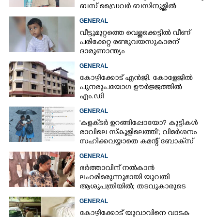
ബസ് ഡ്രൈവ‌ർ ബസിനുള്ളിൽ
തൂങ്ങിമരിച്ച നിലയിൽ
GENERAL
വീട്ടുമുറ്റത്തെ വെള്ളക്കെട്ടിൽ വീണ്
പരിക്കേറ്റ രണ്ടുവയസുകാരന്
ദാരുണാന്ത്യം
GENERAL
കോഴിക്കോട് എൻജി. കോളേജിൽ
പുനരുപയോഗ ഊർജ്ജത്തിൽ
എം.ഡി
GENERAL
'കളക്‌ടർ ഉറങ്ങിപ്പോയോ? കുട്ടികൾ
രാവിലെ സ്‌കൂളിലെത്തി'; വിമർശനം
സഹിക്കവയ്യാതെ കമന്റ് ബോക്‌സ്
പൂട്ടി കോഴിക്കോട് കളക്‌ടർ
GENERAL
ഭർത്താവിന് നൽകാൻ
ലഹരിമരുന്നുമായി യുവതി
ആശുപത്രിയിൽ; തടവുകാരുടെ
കയ്യിൽ കൊടുത്തുവിടാൻ പദ്ധതി
GENERAL
കോഴിക്കോട് യുവാവിനെ വാടക