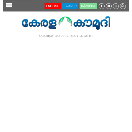
SECTIONS
ENGLISH
E-PAPER
KĀZHCHA
HOME
LATEST
SATURDAY, 08 AUGUST 2026 11.32 AM IST
AUDIO
NOTIFIED NEWS
POLL
KERALA
LOCAL
NEWS 360
CASE DIARY