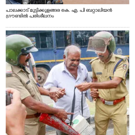
പാലക്കാട് മുട്ടിക്കുളങ്ങര കെ. എ. പി ബറ്റാലിയൻ
ഗ്രൗണ്ടിൽ പരിശീലനം