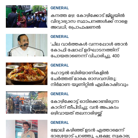
GENERAL
കനത്ത മഴ: കോഴിക്കോട് ജില്ലയിൽ
വിദ്യാഭ്യാസ സ്ഥാപനങ്ങൾക്ക് നാളെ
അവധി,​ പ്രൊഫഷണൽ
കോളേജുകൾക്ക് ബാധകമല്ല
GENERAL
'ചില വാർത്തകൾ വന്നപ്പോൾ ഞാൻ
കോഫി ഷോപ്പ് ഉദ്ഘാടനത്തിന്
പോയതാണെന്ന് വിചാരിച്ചു, 400
കോടിയുടെ പ്രോജക്ടാണ് അത്'
GENERAL
ഹോട്ടൽ ബിരിയാണികളിൽ
ചേർത്തത് മാരക രാസവസ്‌തു;
നിർമാണ യൂണിറ്റിൽ എലികാഷ്‌ടവും
കുപ്പിച്ചില്ലും
GENERAL
കോഴിക്കോട്ട് ഓടിക്കൊണ്ടിരുന്ന
കാറിന് തീപിടിച്ചു; വൻ അപകടം
ഒഴിവായത് തലനാരിഴയ്ക്ക്
GENERAL
ജോലി കഴിഞ്ഞ് ഉടൻ എത്താമെന്ന്
ഭാര്യയോട് പറഞ്ഞു, പക്ഷേ; സ്വകാര്യ