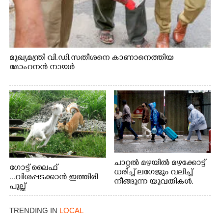
മുഖ്യമന്ത്രി വി.ഡി.സതീശനെ കാണാനെത്തിയ
മോഹനൻ നായർ
ചാറ്റൽ മഴയിൽ മഴക്കോട്ട്
ഗോട്ട് ലൈഫ്
ധരിച്ച് ലഗേജും വലിച്ച്
...വിശപ്പടക്കാൻ ഇത്തിരി
നീങ്ങുന്ന യുവതികൾ.
പുല്ല്
എറണാകുളം മേനകയിൽ
തിന്നാനെത്തിയതാണ്
നിന്നുള്ള കാഴ്ച
ആട്. തെരുവ് നായ്ക്കൾ
TRENDING IN
LOCAL
കടിച്ച് കീറാൻ വന്നതോടെ