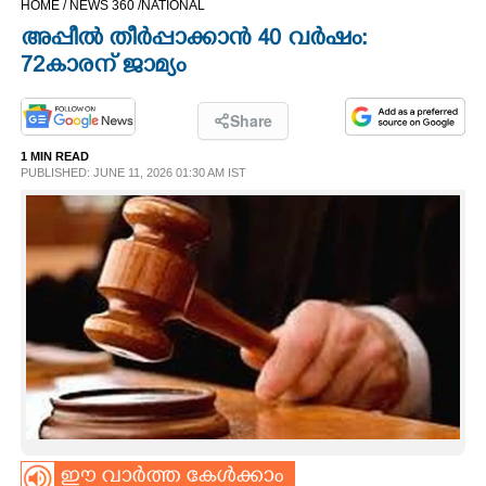
HOME /
NEWS 360 /
NATIONAL
CINEMA
അപ്പീൽ തീർപ്പാക്കാൻ 40 വർഷം:
72കാരന് ജാമ്യം
OPINION
Share
PHOTOS
1 MIN READ
PUBLISHED: JUNE 11, 2026 01:30 AM IST
LIFESTYLE
SPIRITUAL
INFO+
ART
ASTRO
ഈ വാർത്ത കേൾക്കാം