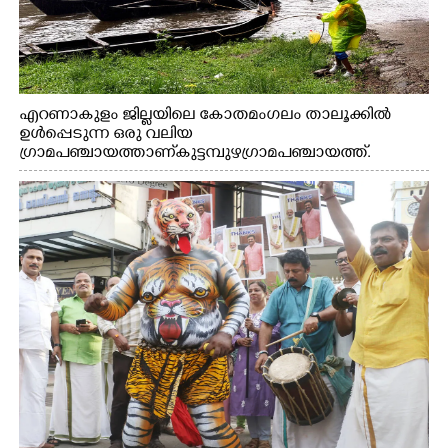
എറണാകുളം ജില്ലയിലെ കോതമംഗലം താലൂക്കിൽ
ഉൾപ്പെടുന്ന ഒരു വലിയ
ഗ്രാമപഞ്ചായത്താണ് കുട്ടമ്പുഴ ഗ്രാമ പഞ്ചായത്ത്.
ആദിവാസി ഊരുകളായ വെള്ളാരംകുത്ത്, കത്തിപ്പാറ,
ഉറിയംപെട്ടി, തേക്കല്ല്, വെട്ടിക്കല്ല്, മഞ്ചപ്പാറ എന്നീ ആറു
സ്ഥലങ്ങളിലേക്കുള്ള പ്രധാന സഞ്ചാര മാർഗമാണ് ഈ
കാണുന്ന കടത്ത് വള്ളം