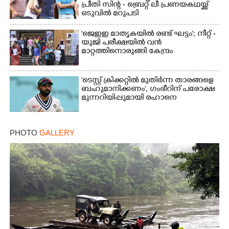
പ്രീതി സിന്റ - ബ്രെറ്റ് ലീ പ്രണയകഥയ്ക്ക്
ഒടുവിൽ മറുപടി
'ജെഇഇ മാതൃകയിൽ രണ്ട് ഘട്ടം'; നീറ്റ് -
യുജി പരീക്ഷയിൽ വൻ
മാറ്റത്തിനൊരുങ്ങി കേന്ദ്രം
'ടെസ്റ്റ് ക്രിക്കറ്റിൽ മുതിർന്ന താരങ്ങളെ
ബഹുമാനിക്കണം', ഗംഭീറിന് പരോക്ഷ
മുന്നറിയിപ്പുമായി രഹാനെ
PHOTO
GALLERY