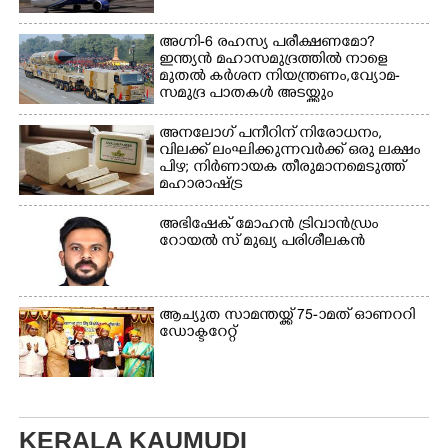
നിൽക്കുന്ന
നായ. ഫോട്ടോ: കെ.വിശ്വജി
അഗ്നി-6 രഹസ്യ പരീക്ഷണമോ?
ത്ത്
ഇന്ത്യൻ മഹാസമുദ്രത്തിൽ നാളെ
മുതൽ കർശന നിയന്ത്രണം,വ്യോമ-
സമുദ്ര പാതകൾ അടയ്ക്കും
അനലോഗ് പനീറിന് നിരോധനം,
വിലക്ക് ലംഘിക്കുന്നവർക്ക് ഒരു ലക്ഷം
പിഴ; നിർണായക തീരുമാനമെടുത്ത്
മഹാരാഷ്ട്ര
അഭിഷേക് മോഹൻ ട്രിവാൻഡ്രം
റോയൽ സ് മുഖ്യ പരിശീലകൻ
ആച്യുത സാമന്തയ്ക്ക് 75-ാമത് ഓണററി
ഡോക്ടറേറ്റ്
KERALA KAUMUDI