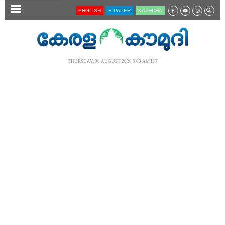
SECTIONS
ENGLISH
E-PAPER
KĀZHCHA
HOME
LATEST
THURSDAY, 06 AUGUST 2026 9.09 AM IST
AUDIO
NOTIFIED NEWS
POLL
KERALA
LOCAL
NEWS 360
CASE DIARY