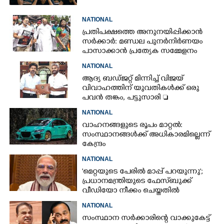
NATIONAL
പ്രതിപക്ഷത്തെ അനുനയിപ്പിക്കാൻ
സർക്കാർ: മണ്ഡല പുനർനിർണയം
പാസാക്കാൻ പ്രത്യേക സമ്മേളനം
NATIONAL
ആദ്യ ബഡ്ജറ്റ് മിന്നിച്ച് വിജയ്
വിവാഹത്തിന് യുവതികൾക്ക് ഒരു
പവൻ തങ്കം, പട്ടുസാരി 
നവജാതശിശുക്കൾക്ക്
NATIONAL
സ്വർണമോതിരം  വിദ്യാർത്ഥികൾക്ക്
വാഹനങ്ങളുടെ രൂപം മാറ്റൽ:
സൈക്കിൾ
സംസ്ഥാനങ്ങൾക്ക് അധികാരമില്ലെന്ന്
കേന്ദ്രം
NATIONAL
'മെറ്റയുടെ പേരിൽ മാപ്പ് പറയുന്നു';
പ്രധാനമന്ത്രിയുടെ ഫേസ്‌ബുക്ക്
വീഡിയോ നീക്കം ചെയ്തതിൽ
ക്ഷമാപണം
NATIONAL
സംസ്ഥാന സർക്കാരിന്റെ വാക്കുകേട്ട്