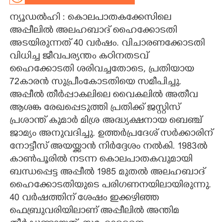
ന്യൂഡൽഹി : കൊലപാതകക്കേസിലെ
CARTOONS
അപ്പീലിൽ അലഹബാദ് ഹൈക്കോടതി
അടയിരുന്നത് 40 വർഷം. വിചാരണക്കോടതി
LITERATURE
വിധിച്ച ജീവപര്യന്തം കഠിനതടവ്
ഹൈക്കോടതി ശരിവച്ചതോടെ, പ്രതിയായ
ZOOM
72കാരൻ സുപ്രീംകോടതിയെ സമീപിച്ചു.
അപ്പീൽ തീർപ്പാകലിലെ വൈകലിൽ അതീവ
CONTACT US
ആശങ്ക രേഖപ്പെടുത്തി പ്രതിക്ക് ജസ്റ്റിസ്
പ്രശാന്ത് കുമാർ മിശ്ര അദ്ധ്യക്ഷനായ ബെഞ്ച്
ജാമ്യം അനുവദിച്ചു. ഉത്തർപ്രദേശ് സർക്കാരിന്
നോട്ടീസ് അയയ്ക്കാൻ നിർദ്ദേശം നൽകി. 1983ൽ
കാൺപൂരിൽ നടന്ന കൊലപാതകവുമായി
ബന്ധപ്പെട്ട അപ്പീൽ 1985 മുതൽ അലഹബാദ്
ഹൈക്കോടതിയുടെ പരിഗണനയിലായിരുന്നു.
40 വർഷത്തിന് ശേഷം ഇക്കഴിഞ്ഞ
ഫെബ്രുവരിയിലാണ് അപ്പീലിൽ അന്തിമ