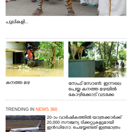
പുലികളി...
കനത്ത മഴ
സേഫ് സോൺ: ഇന്നലെ
പെയ്ത കനത്ത മഴയിൽ
കോഴിക്കോട് വടക്കേ
വയലിൽ വെള്ളം
കയറിയതിനെ തുടർന്ന്
TRENDING IN
NEWS 360
വീട്ടുസാധനങ്ങളുമായി
വെള്ളത്തിലൂടെ
20-ാം വാർഷികത്തിൽ യാത്രക്കാർക്ക്
20,000 സൗജന്യ ടിക്കറ്റുകളുമായി
നടന്നുവരുന്നവരെ
ഇൻഡിഗോ: ചെയ്യേണ്ടത് ഇത്രമാത്രം
മതിലിനു മുകളിൽ നോക്കി