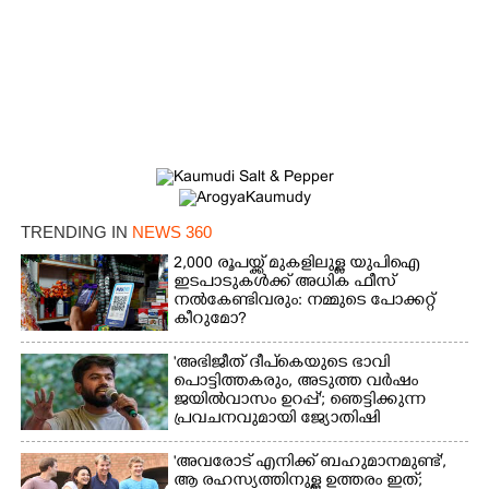
TRENDING IN
NEWS 360
2,000 രൂപയ്ക്ക് മുകളിലുള്ള യുപിഐ
ഇടപാടുകൾക്ക് അധിക ഫീസ്
നൽകേണ്ടിവരും: നമ്മുടെ പോക്കറ്റ്
കീറുമോ?
×
Share this link
'അഭിജീത് ദീപ്‌കെയുടെ ഭാവി
പൊട്ടിത്തകരും, അടുത്ത വർഷം
ജയിൽവാസം ഉറപ്പ്'; ഞെട്ടിക്കുന്ന
പ്രവചനവുമായി ജ്യോതിഷി
'അവരോട് എനിക്ക് ബഹുമാനമുണ്ട്',​
ആ രഹസ്യത്തിനുള്ള ഉത്തരം ഇത്;
Copy Link