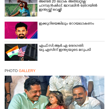
അണ്ടർ 20 ലോക അത്‌ലറ്റിക്സ്
ചാമ്പ്യൻഷിപ്പ്; ജാവലിൻ ത്രോയിൽ
ഇന്ത്യയ്ക്ക് വെള്ളി
ഇക്കുറിയെങ്കിലും റോയലാകണം
എഫ്.സി.ആർ.എ ഭേദഗതി:
യു.എസിന് ഇന്ത്യയുടെ മറുപടി
PHOTO
GALLERY