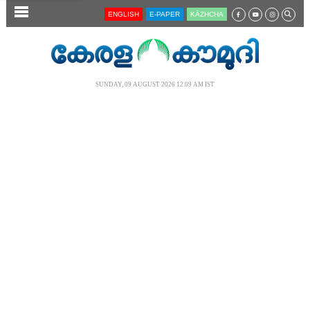
SECTIONS
ENGLISH
E-PAPER
KĀZHCHA
HOME
LATEST
SUNDAY, 09 AUGUST 2026 12.09 AM IST
AUDIO
NOTIFIED NEWS
POLL
KERALA
LOCAL
NEWS 360
CASE DIARY