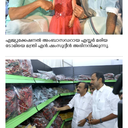
എജ്യുക്കേഷനൽ അംബാസഡറായ എസ്തർ മരിയ
ടോമിയെ മന്ത്രി എൻ.ഷംസുദ്ദീൻ അഭിനന്ദിക്കുന്നു.