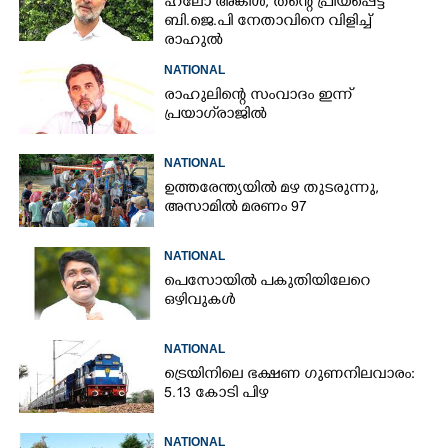
ഹലോ അങ്കിൾ,​ തന്റെ പ്രിയപ്പെട്ട
ബി.ജെ.പി നേതാവിനെ വിളിച്ച്
രാഹുൽ
NATIONAL
രാഹുലിന്റെ സംവാദം ഇന്ന്
പ്രയാഗ്‌രാജിൽ
NATIONAL
ഉത്തരേന്ത്യയിൽ മഴ തുടരുന്നു,​
അസാമിൽ മരണം 97
NATIONAL
പെസോയിൽ പകുതിയിലേറെ
ഒഴിവുകൾ
NATIONAL
ട്രെയിനിലെ ഭക്ഷണ ഗുണനിലവാരം:
5.13 കോടി പിഴ
NATIONAL