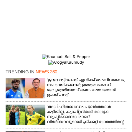
×
Share this link
Copy Link
TRENDING IN
NEWS 360
'ജന്മനാട്ടിലേക്ക് എനിക്ക് മടങ്ങിവരണം,
സഹായിക്കണം'; ഉത്തരാഖണ്ഡ്
മുഖ്യമന്ത്രിയോട് അപേക്ഷയുമായി
ഋഷഭ് പന്ത്
‘അവിഹിതബന്ധം പുലർത്താൻ
കഴിയില്ല,​ ക്യാപ്റ്റൻമാർ മാതൃക
സൃഷ്ടിക്കേണ്ടവരാണ്'
വിമർശനവുമായി ക്രിക്കറ്റ് താരത്തിന്റെ
ഭാര്യ