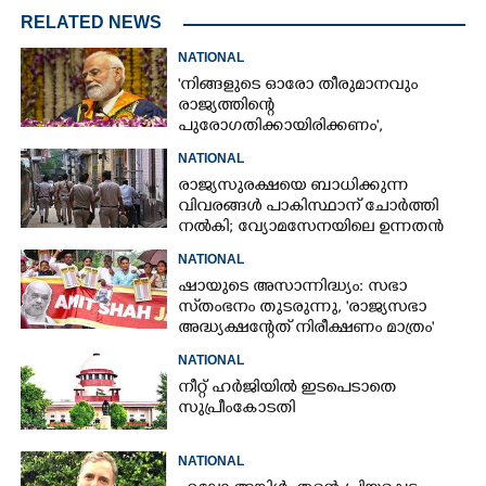
RELATED NEWS
NATIONAL
'നിങ്ങളുടെ ഓരോ തീരുമാനവും
രാജ്യത്തിന്റെ
പുരോഗതിക്കായിരിക്കണം',​
വിദ്യാർത്ഥികളോട് പ്രധാനമന്ത്രി
NATIONAL
രാജ്യസുരക്ഷയെ ബാധിക്കുന്ന
വിവരങ്ങൾ പാകിസ്ഥാന് ചോ‌ർത്തി
നൽകി; വ്യോമസേനയിലെ ഉന്നതൻ
അറസ്റ്റിൽ
NATIONAL
ഷായുടെ അസാന്നിദ്ധ്യം: സഭാ
സ്‌തംഭനം തുടരുന്നു, 'രാജ്യസഭാ
അദ്ധ്യക്ഷന്റേത് നിരീക്ഷണം മാത്രം'
NATIONAL
നീറ്റ് ഹർജിയിൽ ഇടപെടാതെ
സുപ്രീംകോടതി
NATIONAL