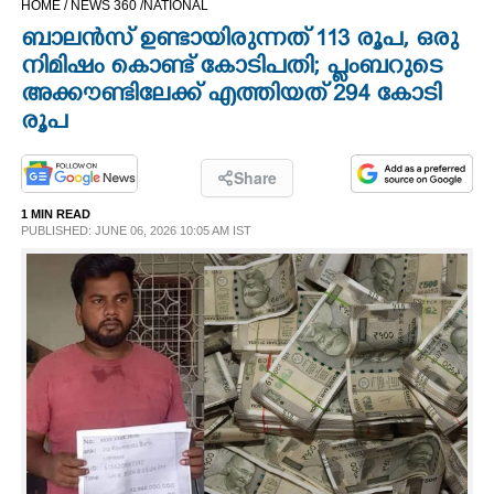
HOME /
NEWS 360 /
NATIONAL
CINEMA
ബാലൻസ് ഉണ്ടായിരുന്നത് 113 രൂപ, ഒരു
നിമിഷം കൊണ്ട് കോടിപതി; പ്ലംബറുടെ
OPINION
അക്കൗണ്ടിലേക്ക് എത്തിയത് 294 കോടി
രൂപ
PHOTOS
Share
LIFESTYLE
1 MIN READ
PUBLISHED: JUNE 06, 2026 10:05 AM IST
SPIRITUAL
INFO+
ART
ASTRO