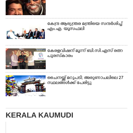
കേന്ദ്ര ആഭ്യന്ത്രര മന്ത്രിയെ സന്ദർശിച്ച്
എം.എ. യൂസഫലി
കേരളവിഷന് മൂന്ന് ബി.സി.എസ് രത്ന
പുരസ്‌കാരം
ചൈനയ്ക്ക് മറുപടി; അരുണാചലിലെ 27
സ്ഥലങ്ങൾക്ക് പേരിട്ടു
KERALA KAUMUDI