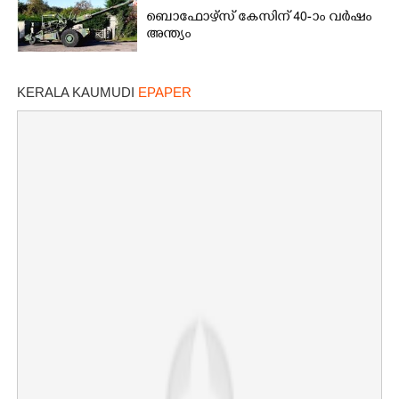
ബൊഫോഴ്സ് കേസിന് 40-ാം വ‌ർഷം
അന്ത്യം
KERALA KAUMUDI
EPAPER