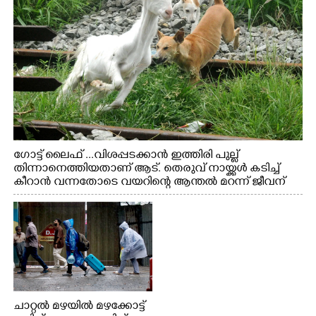
ഗോട്ട് ലൈഫ് ...വിശപ്പടക്കാൻ ഇത്തിരി പുല്ല്
തിന്നാനെത്തിയതാണ് ആട്. തെരുവ് നായ്ക്കൾ കടിച്ച്
കീറാൻ വന്നതോടെ വയറിന്റെ ആന്തൽ മറന്ന് ജീവന്
വേണ്ടിയായി ഓട്ടം. എറണാകുളം വാത്തുരുത്തിയിൽ
നിന്നുള്ള കാഴ്ച
ചാറ്റൽ മഴയിൽ മഴക്കോട്ട്