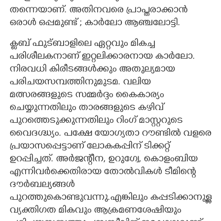
തന്നെയാണ്. അതിനവരെ പ്രാപ്തരാക്കാൻ
ഒരാൾ ഒപ്പമുണ്ട് ; കാർലോ ആഞ്ചലോട്ടി.
ക്ലബ് ഫുട്ബാളിലെ ഏറ്റവും മികച്ച
പരിശീലകനാണ് ഇറ്റലിക്കാരനായ കാർലോ.
നിരവധി കിരീടങ്ങൾക്കും അതുല്യമായ
പരിചയസമ്പത്തിനുമുടമ. വലിയ
മത്സരങ്ങളുടെ സമ്മർദ്ദം കൈകാര്യം
ചെയ്യുന്നതിലും താരങ്ങളുടെ കഴിവ്
പുറത്തെടുക്കുന്നതിലും റിംഗ് മാസ്റ്ററുടെ
വൈദഗ്ദ്ധ്യം. പക്ഷേ യോഗ്യതാ റൗണ്ടിൽ വളരെ
പ്രയാസപ്പെട്ടാണ് ലോകകപ്പിന് ടിക്കറ്റ്
ഉറപ്പിച്ചത്. അർജന്റീന, ഉറുഗ്വേ, കൊളംബിയ
എന്നിവർക്കെതിരായ തോൽവികൾ ടീമിന്റെ
ദൗർബല്യങ്ങൾ
പുറത്തുകൊണ്ടുവന്നു.എങ്കിലും കപ്പടിക്കാനുള്ള
വ്യക്തിഗത മികവും ആക്രമണശേഷിയും