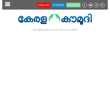
SECTIONS
ENGLISH
E-PAPER
KĀZHCHA
HOME
LATEST
SATURDAY, 08 AUGUST 2026 12.56 AM IST
AUDIO
NOTIFIED NEWS
POLL
KERALA
LOCAL
NEWS 360
CASE DIARY