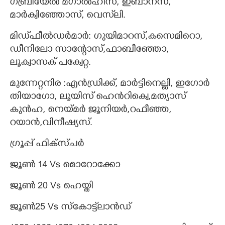
ഗബ്രിയേൽ മഗാൽഹീസ്, ഇബാനസ്,
മാർക്വിഞ്ഞോസ്, വെസ്‌ലി.
മിഡ്‌ഫീൽഡർമാർ: ഗുയിമാറസ്,കസെമിറൊ,
ഡീനിലോ സാന്റോസ്,ഫാബീഞ്ഞോ,
ലൂക്വാസക് പക്വേറ്റ.
മുന്നേറ്റനിര :എൻഡ്രിക്ക്, മാർട്ടിനെല്ലി, ഇഗോർ
തിയാഗോ, ലൂയിസ് ഹെൻറിക്വെ,മത്യാസ്
കുൻഹ, നെയ്മർ ജൂനിയർ,റഫീഞ്ഞ,
റയാൻ,വിനീഷ്യസ്.
ഗ്രൂപ്പ് ഫിക്സ്ചർ
ജൂൺ 14 Vs മൊറോക്കോ
ജൂൺ 20 Vs ഹെയ്തി
ജൂൺ25 Vs സ്കോട്ട്‌ലാൻഡ്