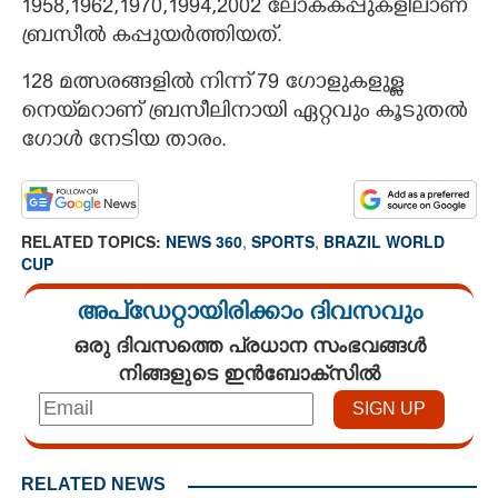
1958,1962,1970,1994,2002 ലോകകപ്പുകളിലാണ്
ബ്രസീൽ കപ്പുയർത്തിയത്.
128 മത്സരങ്ങളിൽ നിന്ന് 79 ഗോളുകളുള്ള
നെയ്‌മറാണ് ബ്രസീലിനായി ഏറ്റവും കൂടുതൽ
ഗോൾ നേടിയ താരം.
RELATED TOPICS:
NEWS 360
,
SPORTS
,
BRAZIL WORLD
CUP
അപ്ഡേറ്റായിരിക്കാം ദിവസവും
ഒരു ദിവസത്തെ പ്രധാന സംഭവങ്ങൾ
നിങ്ങളുടെ ഇൻബോക്സിൽ
RELATED NEWS