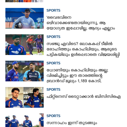
SPORTS
'വൈഭവിനെ
ഒഴിവാക്കേണ്ടതായിരുന്നു,​ ആ
യോഗ്യത ഇപ്പോഴില്ല, ആദ്യം എല്ലാം
പഠിക്കട്ടെ'; നിർദേശവുമായി മുൻ
SPORTS
ക്രിക്കറ്റ് താരം
സഞ്ജു എവിടെ? ലോകകപ്പ് ടീമിൽ
രോഹിത്തും കൊഹ്‌ലിയും, ആരുടെ
പട്ടികയിലും ഉൾപ്പെടാതെ വിജയശില്പി
SPORTS
ധോണിയും കൊഹ്‌ലിയും അല്ല;
വിരമിച്ചിട്ടും ഈ താരത്തിന്റെ
ബ്രാൻഡ് മൂല്യം 1,189 കോടി,
ക്രിക്കറ്റിന്റെ രാജാവ്‌
SPORTS
ഫിറ്റ്നെസ് ടൈറ്റാക്കാൻ ബിസിസിഐ
SPORTS
സന്നാഹം ഇന്ന് തുടങ്ങും