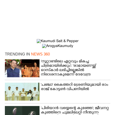
TRENDING IN
NEWS 360
'നൂറ്റാണ്ടിലെ ഏറ്റവും മികച്ച
ചിത്രമായിരിക്കും': 'രാമായണ'യ്ക്ക്
ഓസ്കാ‌ർ ലഭിച്ചില്ലെങ്കിൽ
നിരാശനാകുമെന്ന് ദേവേന്ദ്ര
ഫഡ്നാവിസ്
'​പ​ഞ്ചാ​'​ ​കൈ​ത്ത​റി​ ​ശ്രേ​ണി​യു​മാ​യി​ ​രാം​
രാ​ജ് ​കോ​ട്ടൺ വിപണിയിൽ
'പിരിയാൻ വയ്യെന്റെ കുഞ്ഞേ'; ജീവനറ്റ
കുഞ്ഞിനെ ചുമലിലേറ്റി നീന്തുന്ന