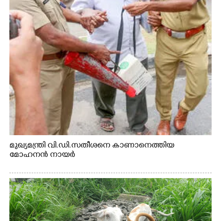
മുഖ്യമന്ത്രി വി.ഡി.സതീശനെ കാണാനെത്തിയ
മോഹനൻ നായർ