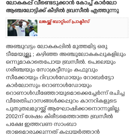
ലോകകപ്പ് വീണ്ടെടുക്കാൻ കോച്ച് കാർലോ
ആഞ്ചലോട്ടിക്ക് കീഴിൽ ബ്രസീൽ എത്തുന്നു
CARTOONS
ലങ്കയ്ക്ക് ബാറ്റിംഗ് പ്രാക്ടീസ്
LITERATURE
ZOOM
അഞ്ചുവട്ടം ലോകകപ്പിൽ മുത്തമിട്ട ഒരു
ടീമേയുള്ളൂ ; കഴിഞ്ഞ അഞ്ചുലോകകപ്പുകളിലും
ഒന്നുമാകാതെപോയ ബ്രസീൽ. പെലെയും
CONTACT US
ഗരീഞ്ചയും സോക്രട്ടീസും കഫുവും
സീക്കോയും റിവാൾഡോയും റോബർട്ടോ
കാർലോസും റൊണാൾഡോയും
റൊണാൾഡീഞ്ഞോയുമൊക്കെച്ചേർന്ന് രചിച്ച
വീരേതിഹാസങ്ങൾക്കപ്പുറം കാനറികളുടെ
പുതുതലമുറയ്ക്ക് ആഘോഷിക്കാനൊന്നുമില്ല.
2002ന് ശേഷം കിരീടമെത്താത്ത ബ്രസീൽ
പക്ഷേ ഇത്തവണ സാംബാ
താളമൊരുക്കുന്നത് കപ്പുയർത്താൻ