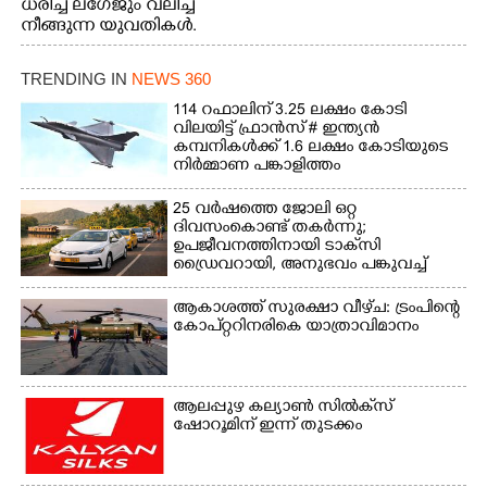
ധരിച്ച് ലഗേജും വലിച്ച്
നീങ്ങുന്ന യുവതികൾ.
എറണാകുളം മേനകയിൽ
നിന്നുള്ള കാഴ്ച
TRENDING IN
NEWS 360
114 റഫാലിന് 3.25 ലക്ഷം കോടി
വിലയിട്ട് ഫ്രാൻസ് # ഇന്ത്യൻ
കമ്പനികൾക്ക് 1.6 ലക്ഷം കോടിയുടെ
നിർമ്മാണ പങ്കാളിത്തം
25 വർഷത്തെ ജോലി ഒറ്റ
ദിവസംകൊണ്ട് തകർന്നു;
ഉപജീവനത്തിനായി ടാക്‌സി
ഡ്രൈവറായി,​ അനുഭവം പങ്കുവച്ച്
യുവതി
ആകാശത്ത് സുരക്ഷാ വീഴ്‌ച: ട്രംപിന്റെ
കോ‌പ്‌റ്ററിനരികെ യാത്രാവിമാനം
ആലപ്പുഴ കല്യാൺ സിൽക്‌സ്
ഷോറൂമിന് ഇന്ന് തുടക്കം