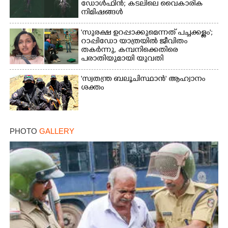
ഡോൾഫിൻ; കടലിലെ വൈകാരിക
നിമിഷങ്ങൾ
'സുരക്ഷ ഉറപ്പാക്കുമെന്നത് പച്ചക്കള്ളം';
റാപ്പിഡോ യാത്രയിൽ ജീവിതം
തകർന്നു, കമ്പനിക്കെതിരെ
പരാതിയുമായി യുവതി
'സ്വതന്ത്ര ബലൂചിസ്ഥാൻ' ആഹ്വാനം
ശക്തം
PHOTO
GALLERY