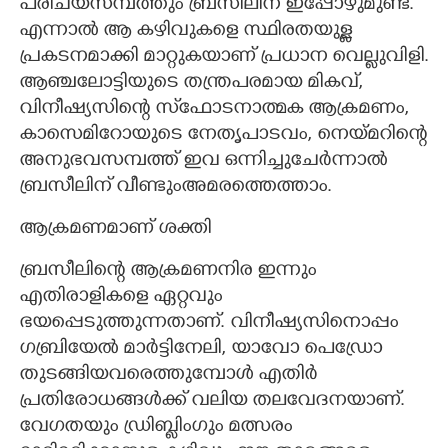
പരിചയസമ്പത്തും ബ്രസീലിന് ഇപ്പോഴുമുണ്ട്.
എന്നാൽ ആ കഴിവുകളെ സ്ഥിരതയുള്ള
പ്രകടനമാക്കി മാറ്റുകയാണ് പ്രധാന വെല്ലുവിളി.
ആഞ്ചലോട്ടിയുടെ തന്ത്രപരമായ മികവ്,
വിനീഷ്യസിന്റെ സ്‌ഫോടനാത്മക ആക്രമണം,
കാസെമിറോയുടെ നേതൃപാടവം, നെയ്മറിന്റെ
അനുഭവസമ്പത്ത് ഇവ ഒന്നിച്ചുചേർന്നാൽ
ബ്രസീലിന് വീണ്ടുംഅമരത്തെത്താം.
ആക്രമണമാണ് ശക്തി
ബ്രസീലിന്റെ ആക്രമണനിര ഇന്നും
എതിരാളികളെ ഏറ്റവും
ഭയപ്പെടുത്തുന്നതാണ്. വിനീഷ്യസിനൊപ്പം
ഗബ്രിയേൽ മാർട്ടിനേലി, യാവോ പെഡ്രോ
തുടങ്ങിയവരെത്തുമ്പോൾ എതിർ
പ്രതിരോധങ്ങൾക്ക് വലിയ തലവേദനയാണ്.
വേഗതയും ഡ്രിബ്ലിംഗും മത്സരം