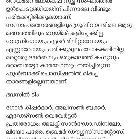
നെയ്മറെ ലോകകപ്പിനുള്ള സംഘത്തിൽ
ഉൾപ്പെടുത്തിയതിന് പിന്നാലെ വീണ്ടും
പരിക്കേറ്റിരിക്കുകയാണ്.
സന്നാഹമത്സരങ്ങളിലും ഗ്രൂപ്പ് റൗണ്ടിലെ ആദ്യ
മത്സരത്തിലും നെയ്മർ കളിച്ചേക്കില്ല.
റോഡ്രിഗോയും എദർ മിലിറ്റാവോയും
എസ്റ്റാവോയും പരിക്കുമൂലം ലോകകപ്പിനില്ല.
മറ്റൊരു ദൗർബല്യം ഒരുകാലത്ത് കഫുവും
റൊബർട്ടോ കാർലോസും നയിച്ചിരുന്ന
ഫുൾബാക്ക് പൊസിഷനിൽ മികച്ച
താരങ്ങളില്ലെന്നതാണ്.
ബ്രസീൽ ടീം
ഗോൾ കീപ്പർമാർ: അലിസൺ ബക്കർ,
എഡേഴ്‌സൺ,വെവേർട്ടൻ
പ്രതിരോധം: അലക്സ് സാൻഡ്രോ,ഡീനിലോ,
ലിയോ പരേര, ബ്രെമർ,ഡൗഗ്ലസ് സാന്റോസ്,