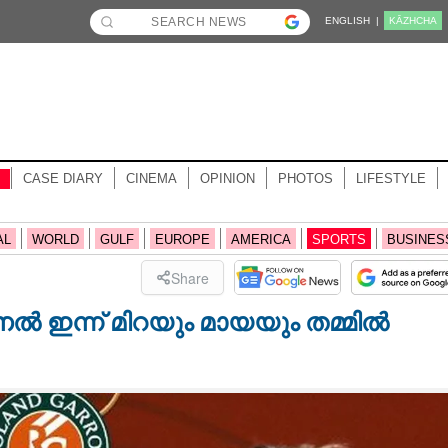
ENGLISH |
KĀZHCHA
CASE DIARY
CINEMA
OPINION
PHOTOS
LIFESTYLE
AL
WORLD
GULF
EUROPE
AMERICA
SPORTS
BUSINES
Share
 ഇന്ന് മിറയും മായയും തമ്മിൽ