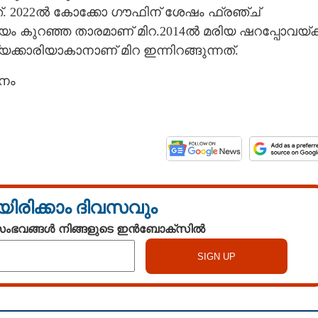
ത്. 2022ൽ കോക്കോ ഗൗഫിന് ശേഷം ഫ്രഞ്ച്
ായം കുറഞ്ഞ താരമാണ് മിറ.2014ൽ മരിയ ഷറപ്പോവയ്ക്ക
്കാരിയാകാനാണ് മിറ ഇന്നിറങ്ങുന്നത്.
ാനം
യിരിക്കാം ദിവസവും
 സംഭവങ്ങൾ നിങ്ങളുടെ ഇൻബോക്സിൽ