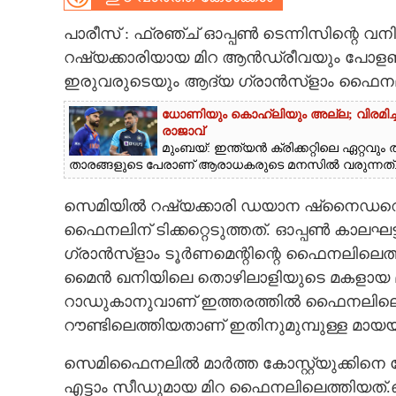
CARTOONS
പാരീസ് : ഫ്രഞ്ച് ഓപ്പൺ ടെന്നിസിന്റെ വ
റഷ്യക്കാരിയായ മിറ ആൻഡ്രീവയും പോളണ്ട
ഇരുവരുടെയും ആദ്യ ഗ്രാൻസ്ളാം ഫൈന
LITERATURE
ധോണിയും കൊഹ്‌ലിയും അല്ല; വിരമിച്ചിട്ട
രാജാവ്‌
ZOOM
മുംബയ്: ഇന്ത്യൻ ക്രിക്കറ്റിലെ ഏറ്റ
താരങ്ങളുടെ പേരാണ് ആരാധകരുടെ മനസിൽ വരുന്നത്..
CONTACT US
സെമിയിൽ റഷ്യക്കാരി ഡയാന ഷ്നൈഡറെ 7-6(
ഫൈനലിന് ടിക്കറ്റെടുത്തത്. ഓപ്പൺ കാലഘട്ട
ഗ്രാൻസ്ളാം ടൂർണമെന്റിന്റെ ഫൈനലിലെത്ത
മൈൻ ഖനിയിലെ തൊഴിലാളിയുടെ മകളായ മ
റാഡുകാനുവാണ് ഇത്തരത്തിൽ ഫൈനലിലെത്
റൗണ്ടിലെത്തിയതാണ് ഇതിനുമുമ്പുള്ള മായയു
സെമിഫൈനലിൽ മാർത്ത കോസ്റ്റ്യുക്കിനെ നേര
എട്ടാം സീഡുമായ മിറ ഫൈനലിലെത്തിയത്.ഒരു മ