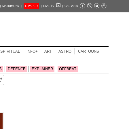
|
MATRIMONY |
E-PAPER
|
LIVE TV
|
CAL 2026
SPIRITUAL
INFO+
ART
ASTRO
CARTOONS
S
DEFENCE
EXPLAINER
OFFBEAT