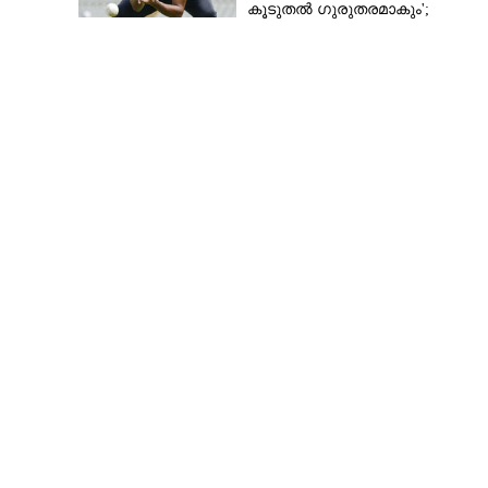
കൂടുതൽ ഗുരുതരമാകും';
മുന്നറിയിപ്പുമായി മുൻ താരം