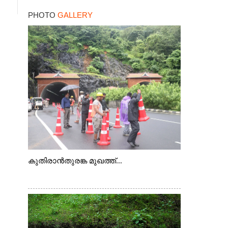
PHOTO
GALLERY
കുതിരാൻതുരങ്ക മുഖത്ത്...