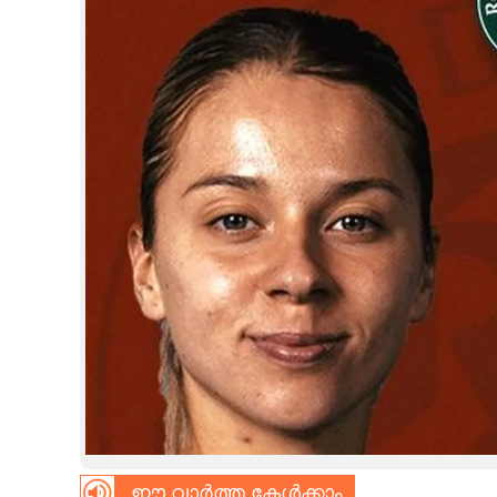
CINEMA
OPINION
PHOTOS
LIFESTYLE
SPIRITUAL
INFO+
ART
ASTRO
ഈ വാർത്ത കേൾക്കാം