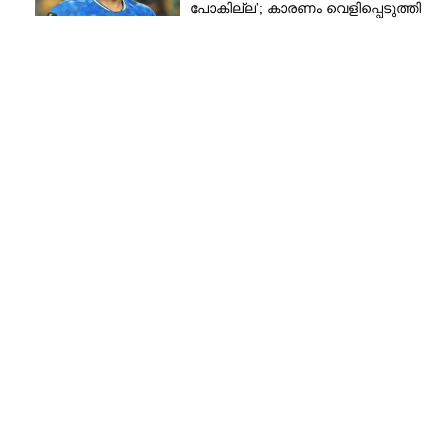
പോകില്ല'; കാരണം വെളിപ്പെടുത്തി
മുൻ താരം