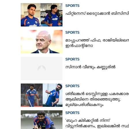
SPORTS
ഫിറ്റ്നെസ് ടൈറ്റാക്കാൻ ബിസ
SPORTS
മാപ്പുപറഞ്ഞ് ഫിഫ, രാജിയില്ലെന്
ഇൻഫാന്റിനോ
SPORTS
സിനാൻ വീണ്ടും കണ്ണൂരിൽ
SPORTS
ശ്രീലങ്കൻ ടെസ്റ്റിനുള്ള പകരക്കാ
ആഖിബിനെ തിരഞ്ഞെടുത്തു;
മുഖ്യപരിശീലകനും
സെലക്‌ടർക്കുമെതിരെ വിമർശനം
ഫ്രഞ്ച് ഓപ്പ
SPORTS
മിറയും മായയും
'ബുംറ ക്രിക്കറ്റിൽ നിന്ന്
വിട്ടുനിൽക്കണം, ഇല്ലെങ്കിൽ സ്ഥ