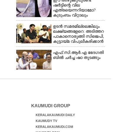
ഈ അഴുക്കുപുരണ്ട
ഷർട്ടിന്റെ വില
എത്രയെന്നറിയാമോ?
കുടുംബം വിറ്റാലും
വാങ്ങാനാകില്ല
ഉടൻ സമരമില്ലെങ്കിലും
ലക്ഷ്യങ്ങളേറെ: അടിത്തറ
പാകാനൊരുങ്ങി സിജെപി,​
കൂട്ടായ്മ വിപുലീകരിക്കാൻ
ക്യാമ്പയിൻ
എ​ഫ്.​സി.​ആ​ർ.​എ​ ​ഭേ​ദ​ഗ​തി​
​ബിൽ ച​ർ​ച്ച​ ​ഷാ​ ​തുടങ്ങും
KAUMUDI GROUP
KERALAKAUMUDI DAILY
KAUMUDY TV
KERALAKAUMUDI.COM