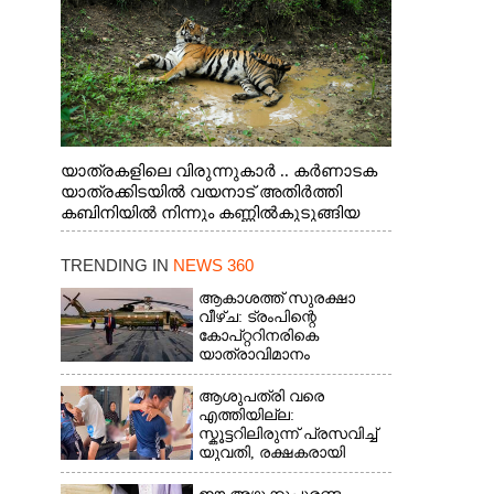
യാത്രകളിലെ വിരുന്നുകാർ .. കർണാടക
യാത്രക്കിടയിൽ വയനാട് അതിർത്തി
കബിനിയിൽ നിന്നും കണ്ണിൽകുടുങ്ങിയ
കടുവ.
TRENDING IN
NEWS 360
ആകാശത്ത് സുരക്ഷാ
വീഴ്‌ച: ട്രംപിന്റെ
കോ‌പ്‌റ്ററിനരികെ
യാത്രാവിമാനം
ആശുപത്രി വരെ
എത്തിയില്ല:
സ്കൂട്ടറിലിരുന്ന് പ്രസവിച്ച്
യുവതി, രക്ഷകരായി
ജീവനക്കാർ