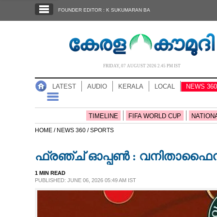
SECTIONS
FOUNDER EDITOR : K SUKUMARAN BA
HOME
LATEST
AUDIO
FRIDAY, 07 AUGUST 2026 2.45 PM IST
NOTIFIED NEWS
LATEST
AUDIO
KERALA
LOCAL
NEWS 360
POLL
KERALA
TIMELINE
FIFA WORLD CUP
NATION
HOME /
NEWS 360 /
SPORTS
LOCAL
ഫ്രഞ്ച് ഓപ്പൺ : വനിതാഫൈനൽ
NEWS 360
1 MIN READ
PUBLISHED: JUNE 06, 2026 05:49 AM IST
CASE DIARY