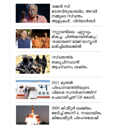
'ജെൻ സി
ദേശവിരുദ്ധരല്ല, അവർ
നമ്മുടെ സ്വന്തം
ആളുകൾ', വിദ്യാർത്ഥി
പ്രക്ഷോഭത്തെ പിന്തുണച്ച്
ആർഎസ്‌എസ് മേധാവി
'നൂറ്റാണ്ടിലെ ഏറ്റവും
മികച്ച ചിത്രമായിരിക്കും':
'രാമായണ'യ്ക്ക് ഓസ്കാ‌ർ
ലഭിച്ചില്ലെങ്കിൽ
നിരാശനാകുമെന്ന്
×
ദേവേന്ദ്ര ഫഡ്നാവിസ്
'സ്വതന്ത്ര
ബലൂചിസ്ഥാൻ'
ആഹ്വാനം ശക്തം
2021 മുതൽ
പ്രധാനമന്ത്രിയുടെ
വിദേശ സന്ദർശനത്തിന്
ചെലവഴിച്ചത് 558 കോടി,
രാജ്യത്തെത്തിയത് 381.8
ബില്യൺ ഡോളറിന്റെ
3000 കി.മീറ്റർ ലക്ഷ്യം
നിക്ഷേപം
ഭേദിച്ച് അഗ്നി 4, നാലായിരം
കിലോമീറ്റർ പ്രഹരശേഷി