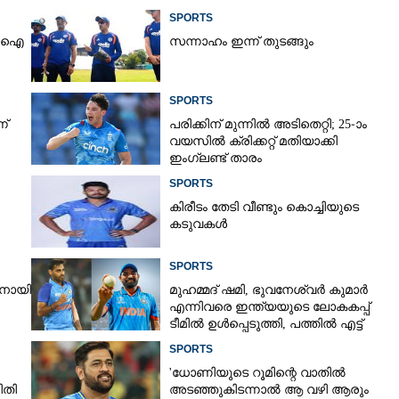
SPORTS
ിസിഐ
സന്നാഹം ഇന്ന് തുടങ്ങും
SPORTS
ന്
പരിക്കിന് മുന്നിൽ അടിതെറ്റി; 25-ാം
വയസിൽ ക്രിക്കറ്റ് മതിയാക്കി
ഇംഗ്ലണ്ട് താരം
SPORTS
കിരീ‌ടം തേടി വീണ്ടും കൊച്ചിയുടെ
Share this link
കടുവകൾ
SPORTS
രനായി
മുഹമ്മദ് ഷമി, ഭുവനേശ്വർ കുമാർ
എന്നിവരെ ഇന്ത്യയുടെ ലോകകപ്പ്
Copy Link
ടീമിൽ ഉൾപ്പെടുത്തി,​ പത്തിൽ എട്ട്
റേറ്റിംഗ് നൽകി മുൻ താരം
ൺ : വനിതാഫൈനൽ ഇന്ന്
SPORTS
 തമ്മിൽ
'ധോണിയുടെ റൂമിന്റെ വാതിൽ
ിതി
അടഞ്ഞുകിടന്നാൽ ആ വഴി ആരും