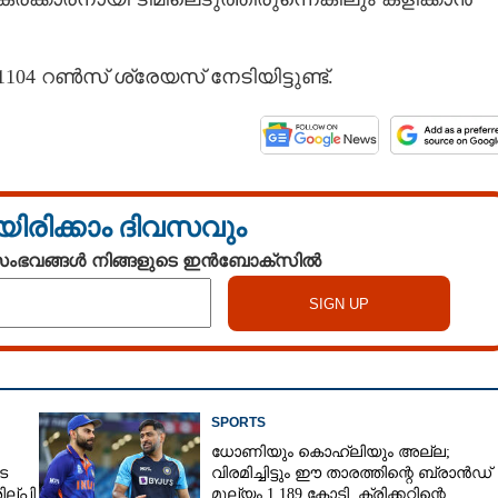
ൽ 1104 റൺസ് ശ്രേയസ് നേടിയിട്ടുണ്ട്.
Share this link
യിരിക്കാം ദിവസവും
 സംഭവങ്ങൾ നിങ്ങളുടെ ഇൻബോക്സിൽ
Copy Link
ത്യൻ ക്യാപ്‌ടനെ
SPORTS
ധോണിയും കൊഹ്‌ലിയും അല്ല;
െ
വിരമിച്ചിട്ടും ഈ താരത്തിന്റെ ബ്രാൻഡ്
ില്പി
മൂല്യം 1,189 കോടി, ക്രിക്കറ്റിന്റെ