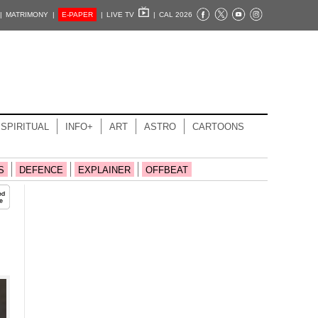
|
MATRIMONY |
E-PAPER
|
LIVE TV
|
CAL 2026
SPIRITUAL
INFO+
ART
ASTRO
CARTOONS
S
DEFENCE
EXPLAINER
OFFBEAT