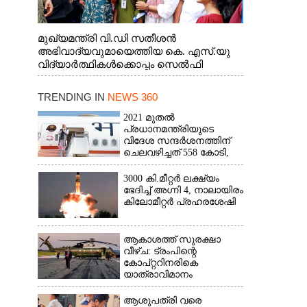
മുഖ്യമന്ത്രി വി.ഡി സതീശൻ
അഭിവാദ്യവുമായെത്തിയ കെ. എസ്.യു
വിദ്യാർത്ഥികൾക്കൊപ്പം സെൽഫി
എടുത്തപ്പോൾ
TRENDING IN
NEWS 360
2021 മുതൽ
പ്രധാനമന്ത്രിയുടെ
വിദേശ സന്ദർശനത്തിന്
ചെലവഴിച്ചത് 558 കോടി,
രാജ്യത്തെത്തിയത് 381.8
ബില്യൺ ഡോളറിന്റെ
3000 കി.മീറ്റർ ലക്ഷ്യം
നിക്ഷേപം
ഭേദിച്ച് അഗ്നി 4, നാലായിരം
കിലോമീറ്റർ പ്രഹരശേഷി
ആകാശത്ത് സുരക്ഷാ
വീഴ്‌ച: ട്രംപിന്റെ
കോ‌പ്‌റ്ററിനരികെ
യാത്രാവിമാനം
ആശുപത്രി വരെ