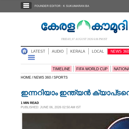
SECTIONS
FOUNDER EDITOR : K SUKUMARAN BA
HOME
LATEST
AUDIO
FRIDAY, 07 AUGUST 2026 6.06 PM IST
NOTIFIED NEWS
LATEST
AUDIO
KERALA
LOCAL
NEWS 360
POLL
KERALA
TIMELINE
FIFA WORLD CUP
NATION
HOME /
NEWS 360 /
SPORTS
LOCAL
ഇന്നറിയാം ഇന്ത്യൻ ക്യാപ്‌ടന
NEWS 360
1 MIN READ
PUBLISHED: JUNE 06, 2026 02:50 AM IST
CASE DIARY