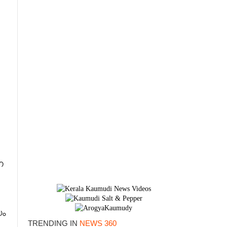
ന
യം
TRENDING IN
NEWS 360