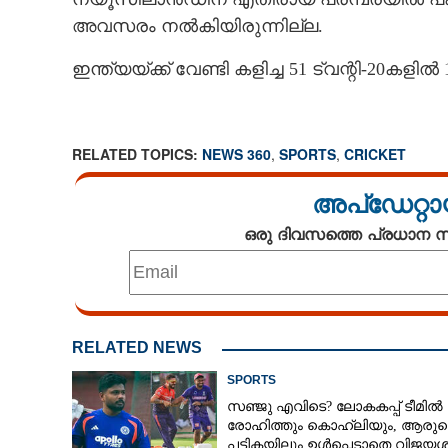
അവസരം നൽകിയിരുന്നില്ല.
ഇന്ത്യയ്ക്ക് വേണ്ടി കളിച്ച 51 ട്വന്റി-20കളി
RELATED TOPICS:
NEWS 360
,
SPORTS
,
CRICKET
അപ്ഡേറ്റാ
ഒരു ദിവസത്തെ പ്രധാന
ഇന്നറിയാം ഇന്
RELATED NEWS
SPORTS
സഞ്ജു എവിടെ? ലോകകപ്പ് ടീമിൽ
രോഹിത്തും കൊഹ്‌ലിയും, ആരുട
പട്ടികയിലും ഉൾപ്പെടാതെ വിജയശ