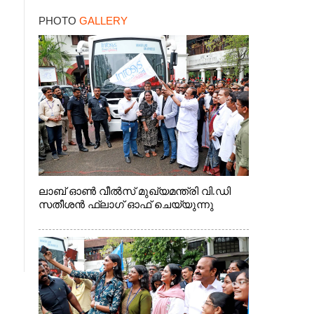
PHOTO
GALLERY
ലാബ് ഓൺ വീൽസ് മുഖ്യമന്ത്രി വി.ഡി
സതീശൻ ഫ്ലാഗ് ഓഫ് ചെയ്യുന്നു