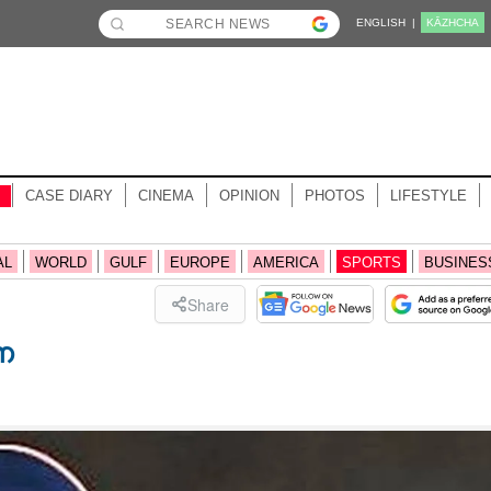
ENGLISH |
KĀZHCHA
CASE DIARY
CINEMA
OPINION
PHOTOS
LIFESTYLE
AL
WORLD
GULF
EUROPE
AMERICA
SPORTS
BUSINES
Share
െ