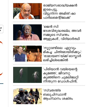
രാജ്യസഭാദ്ധ്യക്ഷൻ
ഇടപെട്ടു,
വിട്ടുനിന്ന അമിത് ഷാ
പാർലമെന്റിലേക്ക്
'ജെൻ സി
ദേശവിരുദ്ധരല്ല, അവർ
×
നമ്മുടെ സ്വന്തം
ആളുകൾ', വിദ്യാർത്ഥി
പ്രക്ഷോഭത്തെ പിന്തുണച്ച്
ആർഎസ്‌എസ് മേധാവി
'നൂറ്റാണ്ടിലെ ഏറ്റവും
മികച്ച ചിത്രമായിരിക്കും':
'രാമായണ'യ്ക്ക് ഓസ്കാ‌ർ
ലഭിച്ചില്ലെങ്കിൽ
നിരാശനാകുമെന്ന്
ദേവേന്ദ്ര ഫഡ്നാവിസ്
'പിരിയാൻ വയ്യെന്റെ
കുഞ്ഞേ'; ജീവനറ്റ
കുഞ്ഞിനെ ചുമലിലേറ്റി
നീന്തുന്ന ഡോൾഫിൻ;
കടലിലെ വൈകാരിക
നിമിഷങ്ങൾ
'സ്വതന്ത്ര
ബലൂചിസ്ഥാൻ'
ആഹ്വാനം ശക്തം