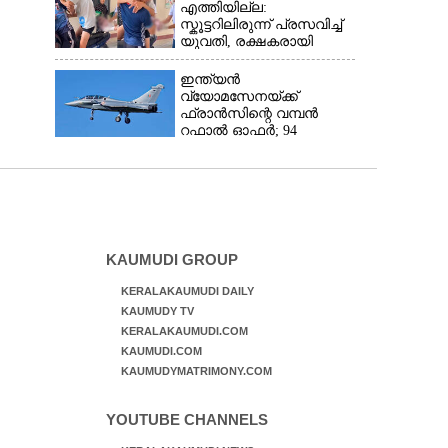
എത്തിയില്ല:
സ്കൂട്ടറിലിരുന്ന് പ്രസവിച്ച്
യുവതി, രക്ഷകരായി
ജീവനക്കാർ
ഇന്ത്യൻ
വ്യോമസേനയ്‌ക്ക്
ഫ്രാൻസിന്റെ വമ്പൻ
റഫാൽ ഓഫർ; 94
യുദ്ധവിമാനങ്ങൾ
ഇന്ത്യയിൽതന്നെ
നിർ‌മ്മിക്കും
KAUMUDI GROUP
KERALAKAUMUDI DAILY
KAUMUDY TV
KERALAKAUMUDI.COM
KAUMUDI.COM
KAUMUDYMATRIMONY.COM
YOUTUBE CHANNELS