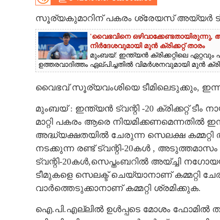
CARTOONS
സൂര്യകുമാറിന് പകരം ശ്രേയസ് അയ്യർ ട്വന്
'വൈഭവിനെ ഒഴിവാക്കേണ്ടതായിരുന്നു,​ 
LITERATURE
നിർദേശവുമായി മുൻ ക്രിക്കറ്റ് താരം
മുംബയ്: ഇന്ത്യൻ ക്രിക്കറ്റിലെ ഏറ്റ
ഉത്തരവാദിത്തം ഏല്പിച്ചതിൽ വിമർശനവുമായി മുൻ ക്രിക്കറ
ZOOM
വൈഭവ് സൂര്യവംശിയെ ടീമിലെടുക്കും, ഇന്ന
CONTACT US
മുംബയ് : ഇന്ത്യൻ ട്വന്റി -20 ക്രിക്കറ്റ്
മാറ്റി പകരം ആരെ നിയമിക്കണമെന്നതിൽ ഇന
അദ്ധ്യക്ഷതയിൽ ചേരുന്ന സെലക്ഷ കമ്മറ്
നടക്കുന്ന രണ്ട് ട്വന്റി-20കൾ , അടുത്തമാ
ട്വന്റി-20കൾ,സെപ്തംബറിൽ അയ്ച്ചി നഗോയ
ടീമുകളെ സെലക്ട് ചെയ്യാനാണ് കമ്മറ്റി ചേരുന
വാർത്തെടുക്കാനാണ് കമ്മറ്റി ശ്രമിക്കുക.
ഐ.പി.എല്ലിൽ ഉൾപ്പടെ മോശം ഫോമിൽ തുടര