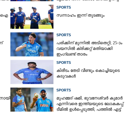
രാജാവ്‌
SPORTS
ിസിഐ
സന്നാഹം ഇന്ന് തുടങ്ങും
SPORTS
ന്
പരിക്കിന് മുന്നിൽ അടിതെറ്റി; 25-ാം
വയസിൽ ക്രിക്കറ്റ് മതിയാക്കി
ഇംഗ്ലണ്ട് താരം
SPORTS
കിരീ‌ടം തേടി വീണ്ടും കൊച്ചിയുടെ
കടുവകൾ
SPORTS
രനായി
മുഹമ്മദ് ഷമി, ഭുവനേശ്വർ കുമാർ
എന്നിവരെ ഇന്ത്യയുടെ ലോകകപ്പ്
ടീമിൽ ഉൾപ്പെടുത്തി,​ പത്തിൽ എട്ട്
റേറ്റിംഗ് നൽകി മുൻ താരം