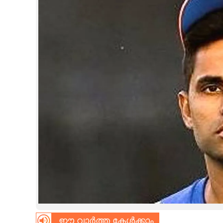
CINEMA
OPINION
PHOTOS
LIFESTYLE
SPIRITUAL
INFO+
ART
ASTRO
ഈ വാർത്ത കേൾക്കാം