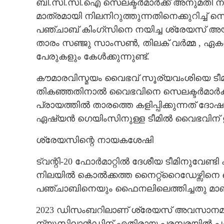
ബി.സി.സി.ഐ സെലക്ടർമാർക്ക് അനുമതി 
മാത്രമായി നിലനിറുത്തുന്നതിനെക്കുറിച്ച് 
പഞ്ചാബ് കിംഗ്സിനെ നയിച്ച ശ്രേയസ് അയ
താ‌രം സഞ്ജു സാംസൺ, തിലക് വർമ്മ , ഏകദി
പേരുകളും കേൾക്കുന്നുണ്ട്.
കൗമാരവിസ്മയം വൈഭവ് സൂര്യവംശിയെ ടീമില
തികഞ്ഞതിനാൽ വൈഭവിനെ സെലക്ടർമാർക്ക് 
പ്രായത്തിൽ താരത്തെ കളിപ്പിക്കുന്നത് ദ
ഏഷ്യൻ ഗെയിംസിനുള്ള ടീമിൽ വൈഭവിന് ഇടം
ശ്രേയസിന്റെ നായകശേഷി
ട്വന്റി-20 ഫോർമാറ്റിൽ ദേശീയ ടീമിനുവേണ്ട
നിലയിൽ കൊൽക്കത്ത നൈറ്റ്റൈഡേഴ്സിന
പഞ്ചാബിനെയും ഫൈനലിലെത്തിച്ചതു മാണ് ശ
2023 ഡിസംബറിലാണ് ശ്രേയസ് അവസാനമായി ഇന്
ന്യൂസിലാൻഡിന് എതിരായ പരമ്പരയിൽ പകരക്