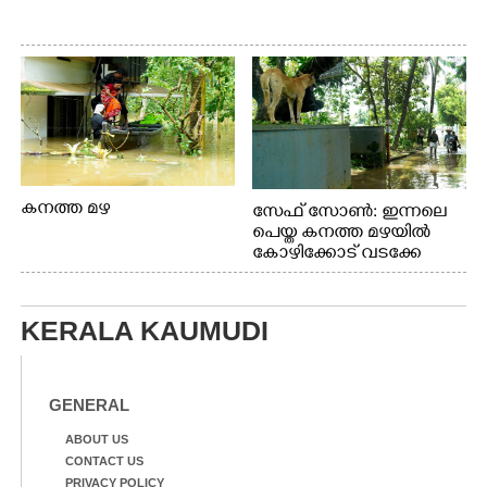
കനത്ത മഴ
സേഫ് സോൺ: ഇന്നലെ
പെയ്ത കനത്ത മഴയിൽ
കോഴിക്കോട് വടക്കേ
വയലിൽ വെള്ളം
കയറിയതിനെ തുടർന്ന്
വീട്ടുസാധനങ്ങളുമായി
KERALA KAUMUDI
വെള്ളത്തിലൂടെ
നടന്നുവരുന്നവരെ
മതിലിനു മുകളിൽ നോക്കി
നിൽക്കുന്ന
GENERAL
നായ. ഫോട്ടോ: കെ.വിശ്വജി
ത്ത്
ABOUT US
CONTACT US
PRIVACY POLICY