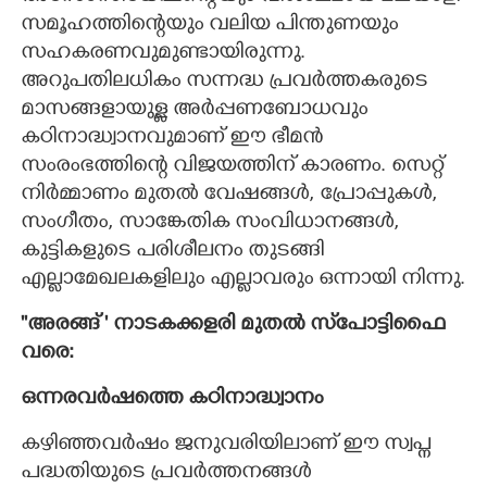
സമൂഹത്തിന്റെയും വലിയ പിന്തുണയും
സഹകരണവുമുണ്ടായിരുന്നു.
അറുപതിലധികം സന്നദ്ധ പ്രവർത്തകരുടെ
മാസങ്ങളായുള്ള അർപ്പണബോധവും
കഠിനാദ്ധ്വാനവുമാണ് ഈ ഭീമൻ
സംരംഭത്തിന്റെ വിജയത്തിന് കാരണം. സെറ്റ്
നിർമ്മാണം മുതൽ വേഷങ്ങൾ, പ്രോപ്പുകൾ,
സംഗീതം, സാങ്കേതിക സംവിധാനങ്ങൾ,
കുട്ടികളുടെ പരിശീലനം തുടങ്ങി
എല്ലാമേഖലകളിലും എല്ലാവരും ഒന്നായി നിന്നു.
''അരങ്ങ് " നാടകക്കളരി മുതൽ സ്‌പോട്ടിഫൈ
വരെ:
ഒന്നരവർഷത്തെ കഠിനാദ്ധ്വാനം
കഴിഞ്ഞവർഷം ജനുവരിയിലാണ് ഈ സ്വപ്ന
പദ്ധതിയുടെ പ്രവർത്തനങ്ങൾ