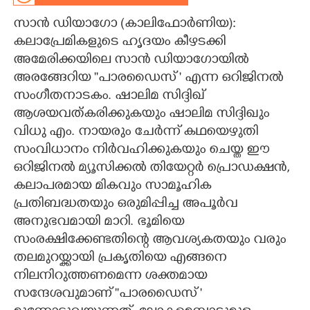
സാൻ ഡിയാഗോ (കാലിഫോർണിയ):
CARTOONS
കലാപ്രേമികളുടെ ഹൃദയം കീഴടക്കി
അമേരിക്കയിലെ സാൻ ഡിയാഗോയിൽ
LITERATURE
അരങ്ങേറിയ ''പാരഡൈസ് " എന്ന ഒറിജിനൽ
സംഗീതനാടകം. ഷാലിമ സിദ്ദിഖ്
ZOOM
ആശയവത്കരിക്കുകയും ഷാലിമ സിദ്ദിഖും
വിധു എം. നായരും ചേർന്ന് കഥയെഴുതി
CONTACT US
സംവിധാനം നിർവഹിക്കുകയും ചെയ്ത ഈ
ഒറിജിനൽ മ്യൂസിക്കൽ തിയേറ്റർ പ്രൊഡക്ഷൻ,
കലാപരമായ മികവും സാമൂഹിക
പ്രതിബദ്ധതയും ഒരുമിപ്പിച്ച അപൂർവ
അനുഭവമായി മാറി. ഭൂമിയെ
സംരക്ഷിക്കേണ്ടതിന്റെ ആവശ്യകതയും വരും
തലമുറയ്ക്കായി പ്രകൃതിയെ എങ്ങനെ
നിലനിറുത്തണമെന്ന ശക്തമായ
സന്ദേശവുമാണ് ''പാരഡൈസ് "