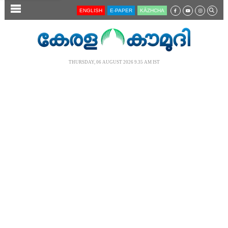
SECTIONS
ENGLISH
E-PAPER
KĀZHCHA
HOME
LATEST
THURSDAY, 06 AUGUST 2026 9.35 AM IST
AUDIO
NOTIFIED NEWS
POLL
KERALA
LOCAL
NEWS 360
CASE DIARY