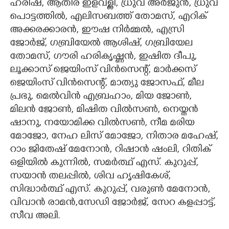
ഹരീഷ്, ആതിര ഇളവള്ളി, ധ്രുവ് അർജുൻ, ധ്രുവ്
പൊട്ടത്തിൽ, എലിസബത്ത് തോമസ്, എറിക്
അക്കരക്കാരൻ, ഈഷ നിർമ്മൽ, എസ്രി
ജോർജ്, ഗബ്രിയേൽ ആശിഷ്, ഗബ്രിയേല
തോമസ്, ഗൗരി ഹരികൃഷ്ണൻ, ഇഷിത ദീപു,
ലൂക്കാസ് ജെയിംസ് വിൻസെന്റ്, മാർക്കസ്
ജെയിംസ് വിൻസെന്റ്, മാത്യു ജോസഫ്, മീല
പ്രഭു, മെൽവിൻ എബ്രഹാം, മിയ ജോൺ,
മിലൻ ജോൺ, മിഷിത വിൽസൺ, നെയ്തൻ
ഷാനു, നയോമിക്ക വിൽസൺ, നീമ മരിയ
മോജോ, നേഹ ലിസ് മോജോ, നിതാര മഹേഷ്,
റാം ജിതേഷ് മേനോൻ, റിഷാൻ ഷംലി, റിതിക്
ഒളിയിൽ കുന്നിൽ, സമർത്ഥ് എസ്. കുറുപ്പ്,
സയാൻ തലപ്പിൽ, ശിവ ഹൃഷികേശ്,
സിദ്ധാർത്ഥ് എസ്. കുറുപ്പ്, വരുൺ മേനോൻ,
വിവാൻ രാമൻ,സേഡി ജോർജ്, സേറ കളപ്പാട്ട്,
സീവ അലി.