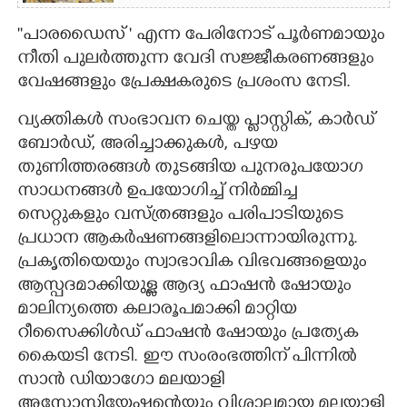
''പാരഡൈസ് " എന്ന പേരിനോട് പൂർണമായും
നീതി പുലർത്തുന്ന വേദി സജ്ജീകരണങ്ങളും
വേഷങ്ങളും പ്രേക്ഷകരുടെ പ്രശംസ നേടി.
വ്യക്തികൾ സംഭാവന ചെയ്ത പ്ലാസ്റ്റിക്, കാർഡ്
ബോർഡ്, അരിച്ചാക്കുകൾ, പഴയ
തുണിത്തരങ്ങൾ തുടങ്ങിയ പുനരുപയോഗ
സാധനങ്ങൾ ഉപയോഗിച്ച് നിർമ്മിച്ച
സെറ്റുകളും വസ്ത്രങ്ങളും പരിപാടിയുടെ
പ്രധാന ആകർഷണങ്ങളിലൊന്നായിരുന്നു.
പ്രകൃതിയെയും സ്വാഭാവിക വിഭവങ്ങളെയും
ആസ്പദമാക്കിയുള്ള ആദ്യ ഫാഷൻ ഷോയും
മാലിന്യത്തെ കലാരൂപമാക്കി മാറ്റിയ
റീസൈക്കിൾഡ് ഫാഷൻ ഷോയും പ്രത്യേക
കൈയടി നേടി. ഈ സംരംഭത്തിന് പിന്നിൽ
സാൻ ഡിയാഗോ മലയാളി
അസോസിയേഷന്റെയും വിശാലമായ മലയാളി