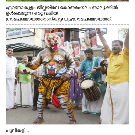
എറണാകുളം ജില്ലയിലെ കോതമംഗലം താലൂക്കിൽ
ഉൾപ്പെടുന്ന ഒരു വലിയ
ഗ്രാമപഞ്ചായത്താണ് കുട്ടമ്പുഴ ഗ്രാമ പഞ്ചായത്ത്.
ആദിവാസി ഊരുകളായ വെള്ളാരംകുത്ത്, കത്തിപ്പാറ,
ഉറിയംപെട്ടി, തേക്കല്ല്, വെട്ടിക്കല്ല്, മഞ്ചപ്പാറ എന്നീ ആറു
സ്ഥലങ്ങളിലേക്കുള്ള പ്രധാന സഞ്ചാര മാർഗമാണ് ഈ
കാണുന്ന കടത്ത് വള്ളം
പുലികളി...