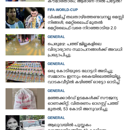
കൗമാരതാരം; ആരാണ് നീൽ പട്ടേൽ?
FIFA-WORLD-CUP
വിഷമിച്ച് തലതാഴ്‌ത്തേണ്ടവനല്ല മെസ്സി
നിങ്ങള്‍; മെറ്റ്‌ലൈഫ് മുതല്‍
മെറ്റ്‌ലൈഫ് വരെ നിറഞ്ഞാടിയ 2.0
GENERAL
പെരുമഴ: പത്ത് ജില്ലകളിലെ
വിദ്യാഭ്യാസ സ്ഥാപനങ്ങൾക്ക് അവധി
പ്രഖ്യാപിച്ചു.
GENERAL
ഒരു കോടിയുടെ ലോട്ടറി അടിച്ചു;
സമ്മാനം ഇന്നും കൈയിലെത്തിയില്ല,
വാടകവീട്ടിൽ കഴിഞ്ഞ് ഓട്ടോ ഓടിച്ച്
73കാരൻ
GENERAL
മഞ്ഞക്കാർഡ് ഉടമകൾക്ക് സൗജന്യ
ഓണക്കിറ്റ്; വിതരണം ഓഗസ്റ്റ് പത്ത്
മുതൽ, 53 കോടി അനുവദിച്ചു
GENERAL
ആലുവയിൽ പുസ്തകം