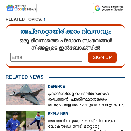
RELATED TOPICS:
1
അപ്ഡേറ്റായിരിക്കാം ദിവസവും
ഒരു ദിവസത്തെ പ്രധാന സംഭവങ്ങൾ
നിങ്ങളുടെ ഇൻബോക്സിൽ
×
Share this link
RELATED NEWS
DEFENCE
ഫ്രാൻസിന്റെ റഫാലിനെക്കാൾ
കരുത്തൻ,​ പാകിസ്ഥാനടക്കം
രാജ്യങ്ങളെ ഭയപ്പെടുത്തിയ ആയുധം,​
Copy Link
ഇന്ത്യ നിർമ്മിച്ച എണ്ണം 100ലേക്ക്
EXPLAINER
വൈഭവ് സൂര്യവംശിക്ക് പിന്നാലെ
ലോകശ്രദ്ധ നേടി മറ്റൊരു