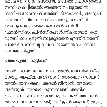
മോഹൻ, സ്മിജി സോണി, അനിത പൊറ്റെക്കാട്,
നസീഹ മച്ചിങ്ങൽ, അഞ്ജന പൊട്ടത്തിൽ,
സനീഷ് ജോസഫ്, അമിത് ദിയോക്കർ, അനൂപ്
തോമസ്, ചിനോ മന്നിക്കരോട്ട്, റോഷ്‌നി
രാമചന്ദ്രൻ, ഉത്തര മേനോൻ, ബിനി
ഫ്രാൻസിസ്, പ്രിൻസ് പോൾ,നീമ നായർ, രശ്മി
ഭൂതലിംഗം, ശ്രുതി സുകുമാരൻ എന്നിവരാണ്
പാരഡൈസിന്റെ വൻ വിജയത്തിന് പിന്നിൽ
പ്രവർത്തിച്ചത്.
പങ്കെടുത്ത കുട്ടികൾ
അഭിമന്യു മാലോലക്കുന്നുമ്മൽ,​ അബിഗെയ്ൽ
മാത്യു, അഫ്‌ഷിൻ ജിനാൻ, അലൈന സാജൻ,
അൽഫാസ് അലി, അമൽ ജിനാൻ, അമേയ
അർജുൻ, അമേയ കുന്നമ്പത്ത്, അനിക
മഹേഷ്, അന്ന മരിയ ടോം, അൻഷ് മേനോൻ,
അൻവയ കുന്നമ്പത്ത്, അർജുൻ ആനന്ദ്, ആര്യ