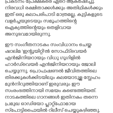
പ്രകടനം പ്രേക്ഷകരെ ഏറെ ആകർഷിച്ചു.
നിരവധി രക്ഷിതാക്കൾക്കും അതിഥികൾക്കും
ഇത് ഒരു കലാപരിപാടി മാത്രമല്ല, കുട്ടികളുടെ
വളർച്ചയുടെയും സമൂഹത്തിന്റെ
ഐക്യത്തിന്റെയും തെളിവായ
അനുഭവമായിരുന്നു.
ഈ സംഗീതനാടകം സംവിധാനം ചെയ്ത
ഷാലിമ 'ഇന്റൂയിറ്റി"ൽ സോഫ്ട്‌‌വെയർ
എൻജിനിയറായും വിധു ഗൂഗിളിൽ
ഹാർഡ്‌വെയർ എൻജിനിയറായും ജോലി
ചെയ്യുന്നു. പ്രൊഫഷണൽ ജീവിതത്തിലെ
തിരക്കുകൾക്കിടയിലും കലയോടുള്ള സ്നേഹം
മുൻനിറുത്തിയാണ് ഇരുവരും ഈ
സംരംഭത്തിനായി സമയം കണ്ടെത്തിയത്.
നാടകത്തിലെ ഗാനങ്ങൾ ഇതിനകം തന്നെ
പ്രമുഖ ഓഡിയോ പ്ലാറ്റ്ഫോമായ
സ്‌പോട്ടിഫൈയിൽ റിലീസ് ചെയ്തുകഴിഞ്ഞു.