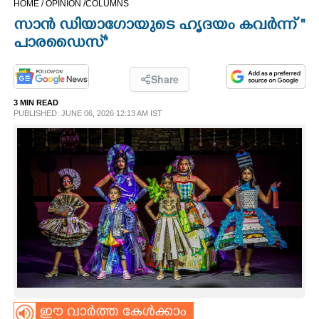
HOME /
OPINION /
COLUMNS
CINEMA
സാൻ ഡിയാഗോയുടെ ഹൃദയം കവർന്ന് ''
പാരഡൈസ്''
OPINION
Share
PHOTOS
3 MIN READ
PUBLISHED: JUNE 06, 2026 12:13 AM IST
LIFESTYLE
SPIRITUAL
INFO+
ART
ASTRO
ഈ വാർത്ത കേൾക്കാം