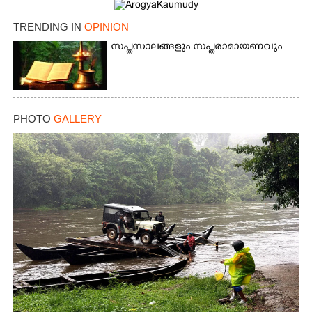
TRENDING IN
OPINION
സപ്തസാലങ്ങളും സപ്തരാമായണവും
PHOTO
GALLERY