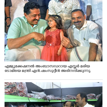
എജ്യുക്കേഷനൽ അംബാസഡറായ എസ്തർ മരിയ
ടോമിയെ മന്ത്രി എൻ.ഷംസുദ്ദീൻ അഭിനന്ദിക്കുന്നു.