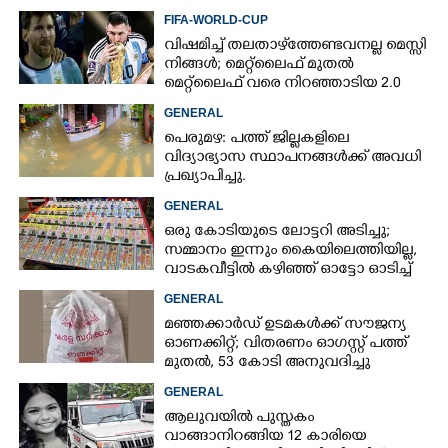
FIFA-WORLD-CUP
വിഷമിച്ച് തലതാഴ്‌ത്തേണ്ടവനല്ല മെസ്സി
നിങ്ങള്‍; മെറ്റ്‌ലൈഫ് മുതല്‍
മെറ്റ്‌ലൈഫ് വരെ നിറഞ്ഞാടിയ 2.0
GENERAL
പെരുമഴ: പത്ത് ജില്ലകളിലെ
വിദ്യാഭ്യാസ സ്ഥാപനങ്ങൾക്ക് അവധി
പ്രഖ്യാപിച്ചു.
GENERAL
ഒരു കോടിയുടെ ലോട്ടറി അടിച്ചു;
സമ്മാനം ഇന്നും കൈയിലെത്തിയില്ല,
വാടകവീട്ടിൽ കഴിഞ്ഞ് ഓട്ടോ ഓടിച്ച്
73കാരൻ
GENERAL
മഞ്ഞക്കാർഡ് ഉടമകൾക്ക് സൗജന്യ
ഓണക്കിറ്റ്; വിതരണം ഓഗസ്റ്റ് പത്ത്
മുതൽ, 53 കോടി അനുവദിച്ചു
GENERAL
ആലുവയിൽ പുസ്തകം
വാങ്ങാനിറങ്ങിയ 12 കാരിയെ