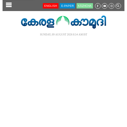
SECTIONS
ENGLISH
E-PAPER
KĀZHCHA
HOME
LATEST
SUNDAY, 09 AUGUST 2026 8.54 AM IST
AUDIO
NOTIFIED NEWS
POLL
KERALA
LOCAL
NEWS 360
CASE DIARY