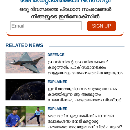
അപ്ഡേറ്റായിരിക്കാം ദിവസവും
ഒരു ദിവസത്തെ പ്രധാന സംഭവങ്ങൾ
നിങ്ങളുടെ ഇൻബോക്സിൽ
×
Share this link
RELATED NEWS
DEFENCE
ഫ്രാൻസിന്റെ റഫാലിനെക്കാൾ
കരുത്തൻ,​ പാകിസ്ഥാനടക്കം
രാജ്യങ്ങളെ ഭയപ്പെടുത്തിയ ആയുധം,​
Copy Link
ഇന്ത്യ നിർമ്മിച്ച എണ്ണം 100ലേക്ക്
EXPLAINER
ഇനി അഞ്ചുദിവസം മാത്രം; ലോകം
കാത്തിരുന്ന ആ അത്ഭുതം
സംഭവിക്കും, കരുതലോടെ വിദഗ്ധർ
EXPLAINER
വൈഭവ് സൂര്യവംശിക്ക് പിന്നാലെ
ലോകശ്രദ്ധ നേടി മറ്റൊരു
കൗമാരതാരം; ആരാണ് നീൽ പട്ടേൽ?