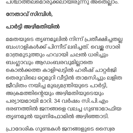
പശ്ചാത്തലമൊരുക്കലായിരുന്നു അതെല്ലാം.
നേതാവ് സിമ്പിൾ,
പാർട്ടി അഴിമതിയിൽ
മമതയുടെ തൃണമൂലിൽ നിന്ന് പ്രതീക്ഷിച്ചതല്ല
ബംഗാളികൾക്ക് പിന്നീട് ലഭിച്ചത്. വെള്ള സാരി
മാത്രമുടുത്തും ഹവായി ചപ്പൽ ധരിച്ചും
ബംഗ്ളാവും ആഡംബരവുമില്ലാതെ
കൊൽക്കത്ത കാളിഘട്ടിൽ ഹരീഷ് ചാറ്റർജി
തെരുവിലെ ഒറ്റമുറി വീട്ടിൽ താമസിച്ചും ലളിത
ജീവിതം നയിച്ച മുഖ്യമന്ത്രിയുടെ പാർട്ടി,​
അക്രമത്തിന്റെയും അഴിമതിയുടെയും
പര്യായമായി മാറി. 34 വർഷം സി.പി.എം
ഭരണത്തിൽ ജനങ്ങളെ വലച്ച ഗുണ്ടാമാഫിയ
തൃണമൂൽ യൂണിഫോമിൽ അഴിഞ്ഞാടി.
പ്രാദേശിക ഗുണ്ടകൾ ജനങ്ങളുടെ സ്വൈര