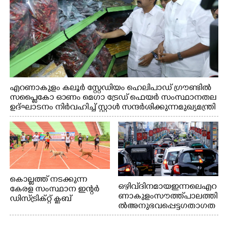
എറണാകുളം കലൂർ സ്റ്റേഡിയം ഹെലിപാഡ് ഗ്രൗണ്ടിൽ
സപ്ളൈകോ ഓണം മെഗാ ട്രേഡ് ഫെയർ സംസ്ഥാനതല
ഉദ്ഘാടനം നിർവഹിച്ച് സ്റ്റാൾ സന്ദർശിക്കുന്ന മുഖ്യമന്ത്രി
വി.ഡി. സതീശൻ. മന്ത്രി അനൂപ് ജേക്കബ് സമീപം
കൊല്ലത്ത് നടക്കുന്ന
ഒഴിവ് ദിനമായ ഇന്നലെ എറ
കേരള സംസ്ഥാന ഇന്റർ
ണാകുളം സൗത്ത് പാലത്തി
ഡിസ്ട്രിക്റ്റ് ക്ലബ്
ൽ അനുഭവപ്പെട്ട ഗതാഗത
അത്‌ലറ്റിക്
ക്കുരുക്ക്
ചാമ്പ്യൻഷിപ്പിൽ അണ്ടർ