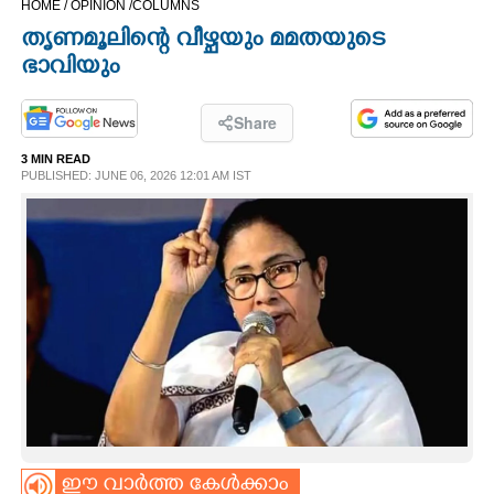
HOME /
OPINION /
COLUMNS
CINEMA
തൃണമൂലിന്റെ വീഴ്ചയും മമതയുടെ
ഭാവിയും
OPINION
Share
PHOTOS
3 MIN READ
PUBLISHED: JUNE 06, 2026 12:01 AM IST
LIFESTYLE
SPIRITUAL
INFO+
ART
ASTRO
ഈ വാർത്ത കേൾക്കാം