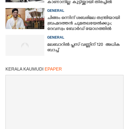
കാണാനില്ല: കുട്ടിയ്ക്കായി തിരച്ചിൽ
GENERAL
ചിങ്ങം ഒന്നിന് ശബരിമല തന്ത്രിയായി
ബ്രഹ്മദത്തൻ ചുമതലയേൽക്കും;
ദേവസ്വം ബോർഡ് യോഗത്തിൽ
തീരുമാനം
GENERAL
മലബാറിൽ പ്ലസ് വണ്ണിന് 120 അധിക
ബാച്ച്
KERALA KAUMUDI
EPAPER