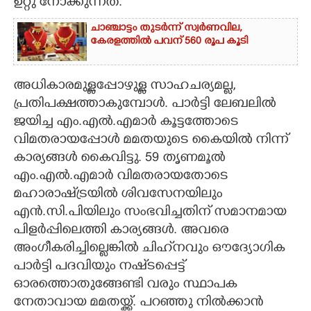
ഉറ്റു നോക്കുന്നത്.
ചാഞ്ചാട്ടം തുടർന്ന് സ്വർണവില,
കേരളത്തിൽ പവന് 560 രൂപ കൂടി
അധികാരമുള്ളപ്പോഴുള്ള സാഹചര്യമല്ല,
പ്രതിപക്ഷത്താകുമ്പോൾ. പാർട്ടി ലേബലിൽ
ജയിച്ച എം.എൽ.എമാർ കൂട്ടത്തോടെ
വിമതരായപ്പോൾ മമതയുടെ കൈയിൽ നിന്ന്
കാര്യങ്ങൾ കൈവിട്ടു. 59 തൃണമൂൽ
എം.എൽ.എമാർ വിമതരായതോടെ
മഹാരാഷ്‌ട്രയിൽ ശിവസേനയിലും
എൻ.സി.പിയിലും സംഭവിച്ചതിന് സമാനമായ
പിളർപ്പിലെത്തി കാര്യങ്ങൾ. അവരെ
അംഗീകരിച്ചില്ലെങ്കിൽ ചിഹ്‌നവും ഔദ്യോഗിക
പാർട്ടി പദവിയും നഷ്‌ടപ്പെട്ട്
ഓരത്തൊതുങ്ങേണ്ടി വരും സ്ഥാപക
നേതാവായ മമതയ്ക്ക്. പറഞ്ഞു നിൽക്കാൻ