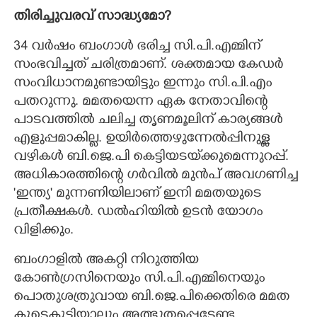
തിരിച്ചുവരവ് സാദ്ധ്യമോ?
34 വർഷം ബംഗാൾ ഭരിച്ച സി.പി.എമ്മിന്
സംഭവിച്ചത് ചരിത്രമാണ്. ശക്തമായ കേഡർ
സംവിധാനമുണ്ടായിട്ടും ഇന്നും സി.പി.എം
പതറുന്നു. മമതയെന്ന ഏക നേതാവിന്റെ
പാടവത്തിൽ ചലിച്ച തൃണമൂലിന് കാര്യങ്ങൾ
എളുപ്പമാകില്ല. ഉയിർത്തെഴുന്നേൽപ്പിനുള്ള
വഴികൾ ബി.ജെ.പി കെട്ടിയടയ്‌ക്കുമെന്നുറപ്പ്.
അധികാരത്തിന്റെ ഗർവിൽ മുൻപ് അവഗണിച്ച
'ഇന്ത്യ' മുന്നണിയിലാണ് ഇനി മമതയുടെ
പ്രതീക്ഷകൾ. ഡൽഹിയിൽ ഉടൻ യോഗം
വിളിക്കും.
ബംഗാളിൽ അകറ്റി നിറുത്തിയ
കോൺഗ്രസിനെയും സി.പി.എമ്മിനെയും
പൊതുശത്രുവായ ബി.ജെ.പിക്കെതിരെ മമത
കൂടെകൂട്ടിയാലും അത്ഭുതപ്പെടേണ്ട.