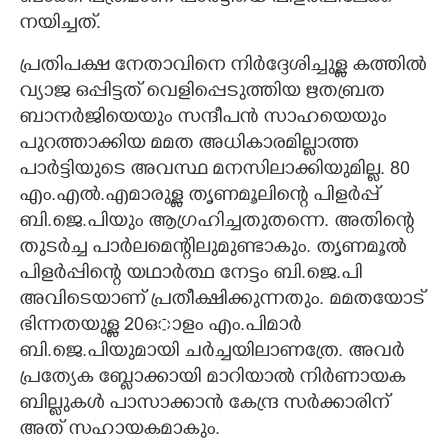
നയിച്ചത്.
പ്രതിപക്ഷ നേതാവിനെ നിർദ്ദേശിച്ചുള്ള കത്തിൽ
വ്യാജ ഒപ്പിട്ടത് വെളിപ്പെടുത്തിയ ഋതബ്രത
ബാനർജിയെയും സന്ദീപൻ സാഹയെയും
പുറത്താക്കിയ മമത അധികാരമില്ലാത്ത
പാർട്ടിയുടെ അവസ്ഥ മനസിലാക്കിയുമില്ല. 80
എം.എൽ.എമാരുള്ള തൃണമൂലിന്റെ പിളർപ്പ്
ബി.ജെ.പിയും ആഗ്രഹിച്ചതുതന്നെ. അതിന്റെ
തുടർച്ച പാർലമെന്റിലുമുണ്ടാകും. തൃണമൂൽ
പിളർപ്പിന്റെ യഥാർത്ഥ നേട്ടം ബി.ജെ.പി
അവിടെയാണ് പ്രതീക്ഷിക്കുന്നതും. മമതയോട്
ഭിന്നതയുള്ള 20ഒാളം എം.പിമാർ
ബി.ജെ.പിയുമായി ചർച്ചയിലാണത്രേ. അവർ
പ്രത്യേക ബ്ളോക്കായി മാറിയാൽ നിർണായക
ബില്ലുകൾ പാസാക്കാൻ കേന്ദ്ര സർക്കാരിന്
അത് സഹായകമാകും.