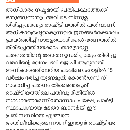
അധികാരം നഷ്ടമായി പ്രതിപക്ഷത്തേക്ക്
CARTOONS
ഒതുങ്ങുന്നതും അവിടെ നിന്നുള്ള
തിരിച്ചുവരവും രാഷ്‌ട്രീയത്തിൽ പതിവാണ്.
LITERATURE
അധികാരഭ്രഷ്ടരാകുന്നവർ ജനങ്ങൾക്കൊപ്പം
പ്രവർത്തിച്ച് നാളെയൊരിക്കൽ ഭരണത്തിൽ
ZOOM
തിരിച്ചെത്തിയേക്കാം. താഴോട്ടുള്ള
പതനത്തിന്റെ തോതനുസരിച്ചാകും തിരിച്ചു
CONTACT US
വരവിന്റെ വേഗം. ബി.ജെ.പി ആദ്യമായി
അധികാരത്തിലേറിയ പശ്ചിമബംഗാളിൽ 15
വർഷം ഭരിച്ച തൃണമൂൽ കോൺഗ്രസിന്
സംഭവിച്ച പതനം തിരഞ്ഞെടുപ്പ്
രാഷ്‌ട്രീയത്തിലെ പതിവു രീതിയിൽ
സാധാരണമെന്ന് തോന്നാം. പക്ഷേ, പാർട്ടി
സ്ഥാപകയായ മമതാ ബാനർജി ഈ
പ്രതിസന്ധിയെ എങ്ങനെ
അതിജീവിക്കുമെന്നാണ് ഇന്ത്യൻ രാഷ്‌ട്രീയം