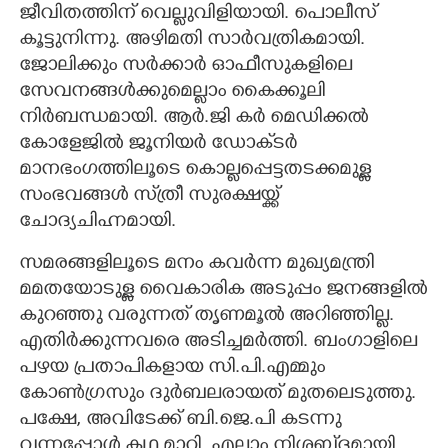
ജീവിതത്തിന് വെല്ലുവിളിയായി. പൊലീസ്
കൂട്ടുനിന്നു. അഴിമതി സാർവത്രികമായി.
ജോലിക്കും സർക്കാർ ഓഫീസുകളിലെ
സേവനങ്ങൾക്കുമെല്ലാം കൈക്കൂലി
നിർബന്ധമായി. ആർ.ജി കർ മെഡിക്കൽ
കോളേജിൽ ജൂനിയർ ഡോക്‌ടർ
മാനഭംഗത്തിലൂടെ കൊല്ലപ്പെട്ടതടക്കമുള്ള
സംഭവങ്ങൾ സ്‌ത്രീ സുരക്ഷയ്ക്ക്
ചോദ്യചിഹ്നമായി.
സമരങ്ങളിലൂടെ മനം കവർന്ന മുഖ്യമന്ത്രി
മമതയോടുള്ള വൈകാരിക അടുപ്പം ജനങ്ങളിൽ
കുറഞ്ഞു വരുന്നത് തൃണമൂൽ അറിഞ്ഞില്ല.
എതിർക്കുന്നവരെ അടിച്ചമർത്തി. ബംഗാളിലെ
പഴയ പ്രതാപികളായ സി.പി.എമ്മും
കോൺഗ്രസും ദുർബലരായത് മുതലെടുത്തു.
പക്ഷേ,​ അവിടേക്ക് ബി.ജെ.പി കടന്നു
വന്നപ്പോൾ കഥ മാറി. എല്ലാം നിശബ‌്‌ദമായി