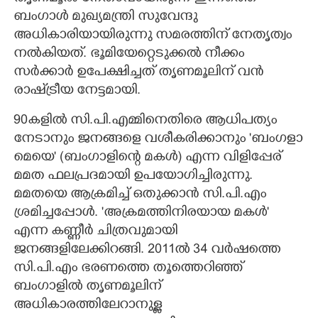
ബംഗാൾ മുഖ്യമന്ത്രി സുവേന്ദു
അധികാരിയായിരുന്നു സമരത്തിന് നേതൃത്വം
നൽകിയത്. ഭൂമിയേറ്റെടുക്കൽ നീക്കം
സർക്കാർ ഉപേക്ഷിച്ചത് തൃണമൂലിന് വൻ
രാഷ്‌ട്രീയ നേട്ടമായി.
90കളിൽ സി.പി.എമ്മിനെതിരെ ആധിപത്യം
നേടാനും ജനങ്ങളെ വശീകരിക്കാനും 'ബംഗളാ
മെയെ' (ബംഗാളിന്റെ മകൾ) എന്ന വിളിപ്പേര്
മമത ഫലപ്രദമായി ഉപയോഗിച്ചിരുന്നു.
മമതയെ ആക്രമിച്ച് ഒതുക്കാൻ സി.പി.എം
ശ്രമിച്ചപ്പോൾ. 'അക്രമത്തിനിരയായ മകൾ'
എന്ന കണ്ണീർ ചിത്രവുമായി
ജനങ്ങളിലേക്കിറങ്ങി. 2011ൽ 34 വർഷത്തെ
സി.പി.എം ഭരണത്തെ തൂത്തെറിഞ്ഞ്
ബംഗാളിൽ തൃണമൂലിന്
അധികാരത്തിലേറാനുള്ള