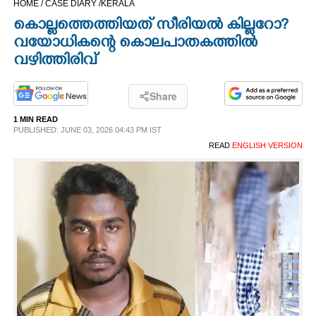
HOME /
CASE DIARY /
KERALA
CINEMA
കൊല്ലത്തെത്തിയത് സീരിയൽ കില്ലറോ?
വയോധികന്റെ കൊലപാതകത്തിൽ
OPINION
വഴിത്തിരിവ്
PHOTOS
Share
1 MIN READ
PUBLISHED: JUNE 03, 2026 04:43 PM IST
LIFESTYLE
READ
ENGLISH VERSION
SPIRITUAL
INFO+
ART
ASTRO