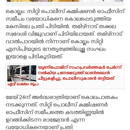
CARTOONS
കൊല്ലം: സിറ്റി പൊലീസ് കമ്മിഷണർ ഓഫീസിന്
സമീപം വയോധികനെ കൊലപ്പെടുത്തിയ
കേസിലെ പ്രതി പിടിയിൽ. തമിഴ്‌നാട് തക്കല
LITERATURE
സ്വദേശി വിജുവാണ് പിടിയിലായത്. തമിഴ്‌നാട്
വാൽപാറയിൽ നിന്നാണ് കൊല്ലം സിറ്റി
ZOOM
എസിപിയുടെ നേതൃത്വത്തിലുള്ള സംഘം
ഇയാളെ പിടികൂടിയത്.
CONTACT US
യൂണിഫോമിന് സഹപ്രവർത്തകർ ചേർന്ന്
നൽകിയ പണമെടുത്ത് ഓൺലൈൻ
ചീട്ടുകളിച്ചു,​ പൊലീസുകാരൻ തട്ടിയത്
ഏഴ് ലക്ഷം രൂപ
മേയ് 24ന് അർദ്ധരാത്രിയാണ് കൊലപാതകം
നടക്കുന്നത്. സിറ്റി പൊലീസ് കമ്മിഷണർ
ഓഫീസിന് സമീപത്തെ കടത്തിണ്ണയിൽ
ഉറങ്ങിക്കിടന്ന രാജേന്ദ്രൻ എന്ന
വയോധികനെയാണ് പ്രതി