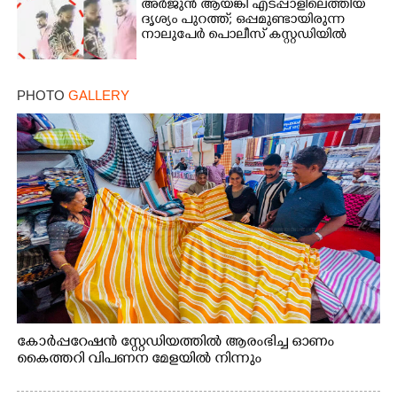
അർജുൻ ആയങ്കി എടപ്പാളിലെത്തിയ
ദൃശ്യം പുറത്ത്; ഒപ്പമുണ്ടായിരുന്ന
നാലുപേർ പൊലീസ് കസ്റ്റഡിയിൽ
PHOTO
GALLERY
കോർപ്പറേഷൻ സ്റ്റേഡിയത്തിൽ ആരംഭിച്ച ഓണം
കൈത്തറി വിപണന മേളയിൽ നിന്നും