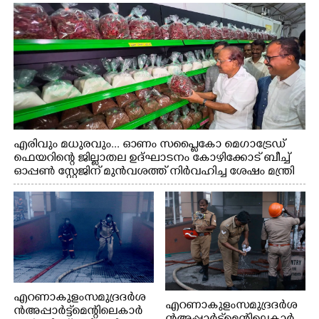
എരിവും മധുരവും... ഓണം സപ്ലൈകോ മെഗാട്രേഡ്
ഫെയറിന്റെ ജില്ലാതല ഉദ്ഘാടനം കോഴിക്കോട് ബീച്ച്
ഓപ്പണ്‍ സ്റ്റേജിന് മുന്‍വശത്ത് നിര്‍വഹിച്ച ശേഷം മന്ത്രി
പി.കെ.കുഞ്ഞാലിക്കുട്ടി സ്റ്റാളുകള്‍ സന്ദര്‍ശിക്കുന്നു..
എറണാകുളം സമുദ്ര ദർശ
എറണാകുളം സമുദ്ര ദർശ
ൻ അപ്പാർട്ട്മെന്റിലെ കാർ