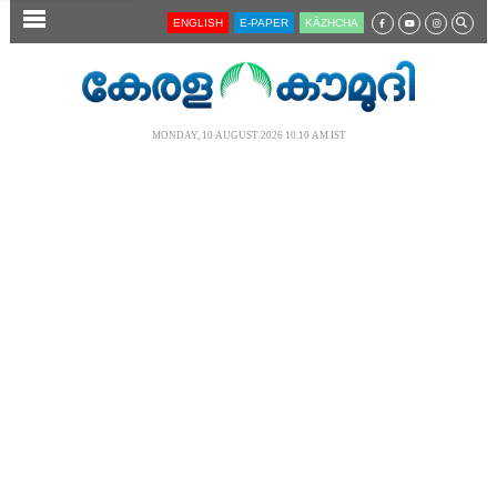
SECTIONS
ENGLISH
E-PAPER
KĀZHCHA
HOME
LATEST
MONDAY, 10 AUGUST 2026 10.10 AM IST
AUDIO
NOTIFIED NEWS
POLL
KERALA
LOCAL
NEWS 360
CASE DIARY