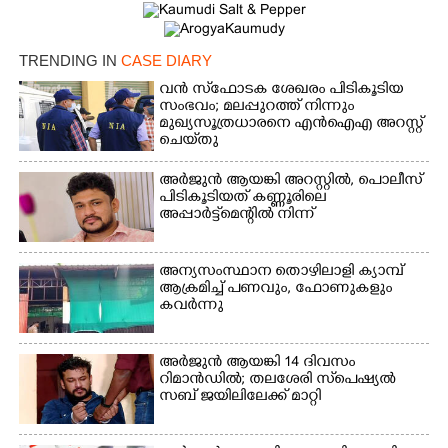
TRENDING IN
CASE DIARY
Copy Link
വൻ സ്‌ഫോടക ശേഖരം പിടികൂടിയ
സംഭവം; മലപ്പുറത്ത് നിന്നും
മുഖ്യസൂത്രധാരനെ എൻഐഎ അറസ്റ്റ്
ചെയ്‌തു
അർജുൻ ആയങ്കി അറസ്റ്റിൽ, പൊലീസ്
പിടികൂടിയത് കണ്ണൂരിലെ
അപ്പാർട്ട്‌മെന്റിൽ നിന്ന്
അന്യസംസ്ഥാന തൊഴിലാളി ക്യാമ്പ്
ആക്രമിച്ച് പണവും, ഫോണുകളും
കവർന്നു
അർജുൻ ആയങ്കി 14 ദിവസം
റിമാൻഡിൽ; തലശേരി സ്‌പെഷ്യൽ
സബ് ജയിലിലേക്ക് മാറ്റി