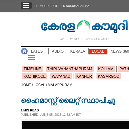
SECTIONS
FOUNDER EDITOR : K SUKUMARAN BA
HOME
LATEST
AUDIO
SATURDAY, 08 AUGUST 2026 8.02 AM IST
NOTIFIED NEWS
LATEST
AUDIO
KERALA
LOCAL
NEWS 360
POLL
KERALA
TIMELINE
THIRUVANANTHAPURAM
KOLLAM
PATH
KOZHIKODE
WAYANAD
KANNUR
KASARGOD
LOCAL
HOME /
LOCAL /
MALAPPURAM
ഹൈമാസ്റ്റ് ലൈറ്റ് സ്ഥാപിച്ചു
NEWS 360
1 MIN READ
PUBLISHED: JUNE 05, 2026 12:52 AM IST
CASE DIARY