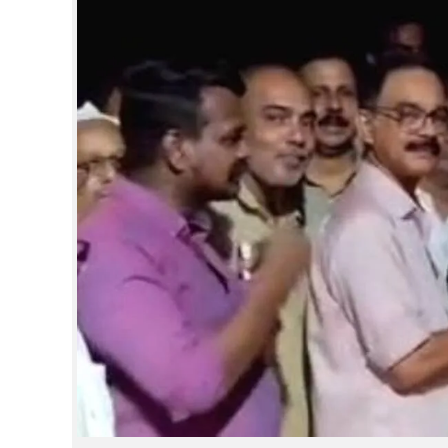
CINEMA
OPINION
PHOTOS
LIFESTYLE
SPIRITUAL
INFO+
ART
ASTRO