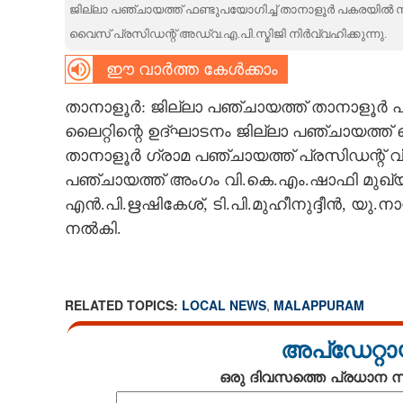
ജില്ലാ പഞ്ചായത്ത് ഫണ്ടുപയോഗിച്ച് താനാളൂർ പകരയിൽ സ്ഥാപ
CARTOONS
വൈസ് പ്രസിഡന്റ് അഡ്വ.എ.പി.സ്മിജി നിർവ്വഹിക്കുന്നു.
ഈ വാർത്ത കേൾക്കാം
LITERATURE
താനാളൂർ: ജില്ലാ പഞ്ചായത്ത് താനാളൂർ പക
ലൈറ്റിന്റെ ഉദ്ഘാടനം ജില്ലാ പഞ്ചായത്ത് 
ZOOM
താനാളൂർ ഗ്രാമ പഞ്ചായത്ത് പ്രസിഡന്റ് വ
പഞ്ചായത്ത് അംഗം വി.കെ.എം.ഷാഫി മുഖ്യ
CONTACT US
എൻ.പി.ഋഷികേശ്, ടി.പി.മുഹീനുദ്ദീൻ, യു.
നൽകി.
RELATED TOPICS:
LOCAL NEWS
,
MALAPPURAM
അപ്ഡേറ്റാ
ഒരു ദിവസത്തെ പ്രധാന