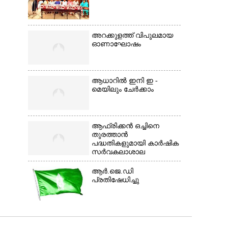
അറക്കുളത്ത് വിപുലമായ
ഓണാഘോഷം
ആധാറിൽ ഇനി ഇ -
മെയിലും ചേർക്കാം
ആഫ്രിക്കൻ ഒച്ചിനെ
തുരത്താൻ
പദ്ധതികളുമായി കാർഷിക
സർവകലാശാല
ആർ.ജെ.ഡി
പ്രതിഷേധിച്ചു