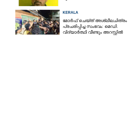
KERALA
മോർഫ് ചെയ്ത് അശ്ലീലചിത്രം
പ്രചരിപ്പിച്ച സംഭവം: മെഡി.
വിദ്യാർത്ഥി വീണ്ടും അറസ്റ്റിൽ
Share this link
Copy Link