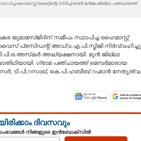
ിച്ച ഹൈമാസ്റ്റ് ലൈറ്റിന്റെ സ്വിച്ച് ഓൺ കർമ്മം ജില്ലാ പഞ്ചായത്ത്
ര ജുമാമസ്ജിദിന് സമീപം സ്ഥാപിച്ച ഹൈമാസ്റ്റ്
വൈസ് പ്രസിഡന്റ് അഡ്വ.എ.പി.സ്മിജി നിർവ്വഹിച്ചു
ി.പി.ഒ.അസ്‌കർ അദ്ധ്യക്ഷനായി. മുൻ ജില്ലാ
ാതിഥിയായി. ഗ്രാമ പഞ്ചായത്ത് മെമ്പർമാരായ
നാസർ, ടി.പി.റസാഖ്, കെ.പി.ഹബീബ് റഹ്മാൻ നേതൃത്വ
യിരിക്കാം ദിവസവും
 സംഭവങ്ങൾ നിങ്ങളുടെ ഇൻബോക്സിൽ