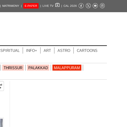
|
MATRIMONY |
E-PAPER
|
LIVE TV
|
CAL 2026
SPIRITUAL
INFO+
ART
ASTRO
CARTOONS
THRISSUR
PALAKKAD
MALAPPURAM