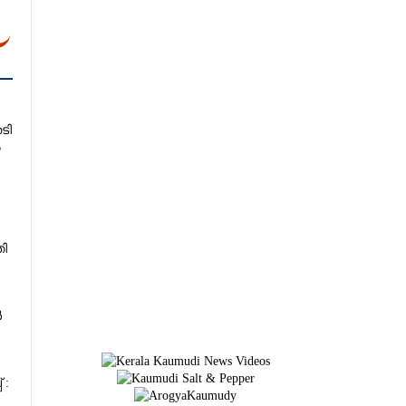
േടി
ൽ
തി
ൾ
 :