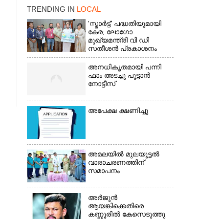
TRENDING IN
LOCAL
'സ്മാർട്ട്' പദ്ധതിയുമായി
കേര; ലോഗോ
മുഖ്യമന്ത്രി വി ഡി
സതീശൻ പ്രകാശനം
ചെയ്തു
അനധികൃതമായി പന്നി
ഫാം അടച്ചു പൂട്ടാൻ
നോട്ടീസ്
അപേക്ഷ ക്ഷണിച്ചു
×
അമലയിൽ മുലയൂട്ടൽ
വാരാചരണത്തിന്
സമാപനം
അർജുൻ
ആയങ്കിക്കെതിരെ
കണ്ണൂരിൽ കേസെടുത്തു