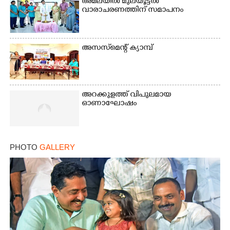
അമലയിൽ മുലയൂട്ടൽ
വാരാചരണത്തിന് സമാപനം
അസസ്‌മെന്റ് ക്യാമ്പ്
അറക്കുളത്ത് വിപുലമായ
ഓണാഘോഷം
PHOTO
GALLERY