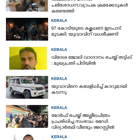
പരിശോധന; വ്യാപക ക്രമക്കേടുകൾ
കണ്ടെത്തി
KERALA
97 കോടിയുടെ കള്ളപ്പണ ഇടപാട്
മുടക്കി; യുവാവിന് വധഭീഷണി
KERALA
വിദേശ ജോലി വാഗ്ദാനം ചെയ്ത് തട്ടിപ്പ്
: മുഖ്യപ്രതി പിടിയിൽ
KERALA
യുവാവിനെ കബളിപ്പിച്ച് കാറുമായി
കടന്നു
KERALA
മോർഫ് ചെയ്ത് അശ്ലീലചിത്രം
പ്രചരിപ്പിച്ച സംഭവം: മെഡി.
വിദ്യാർത്ഥി വീണ്ടും അറസ്റ്റിൽ
KERALA