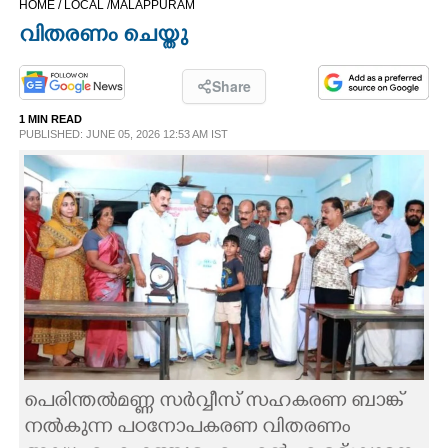
HOME /
LOCAL /
MALAPPURAM
CINEMA
വിതരണം ചെയ്തു
OPINION
Share
1 MIN READ
PHOTOS
PUBLISHED: JUNE 05, 2026 12:53 AM IST
LIFESTYLE
SPIRITUAL
INFO+
ART
പെരിന്തൽമണ്ണ സർവ്വീസ് സഹകരണ ബാങ്ക്
ASTRO
നൽകുന്ന പഠനോപകരണ വിതരണം