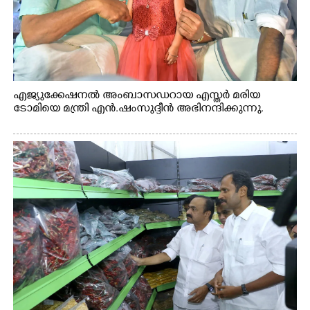
എജ്യുക്കേഷനൽ അംബാസഡറായ എസ്തർ മരിയ
ടോമിയെ മന്ത്രി എൻ.ഷംസുദ്ദീൻ അഭിനന്ദിക്കുന്നു.