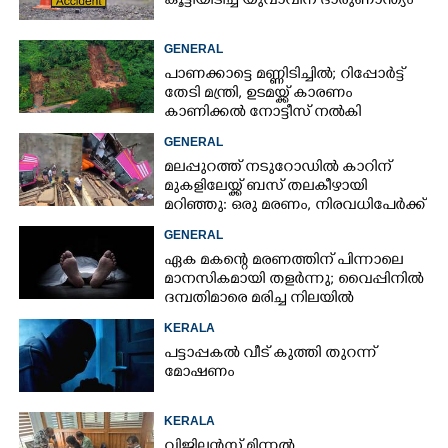
കൂട്ടിയിടിച്ച് യുവാവിന് ദാരുണാന്ത്യം
GENERAL
പാണക്കാട്ടെ മണ്ണിടിച്ചിൽ; റിപ്പോർട്ട്
തേടി മന്ത്രി, ഉടമയ്ക്ക് കാരണം
കാണിക്കൽ നോട്ടീസ് നൽകി
നഗരസഭ
GENERAL
മലപ്പുറത്ത് നടുറോഡിൽ കാറിന്
മുകളിലേയ്ക്ക് ബസ് തലകീഴായി
മറിഞ്ഞു: ഒരു മരണം, നിരവധിപേർക്ക്
പരിക്ക്, ബസ് രണ്ടായി പിളർന്നു
GENERAL
ഏക മകന്റെ മരണത്തിന് പിന്നാലെ
മാനസികമായി തളർന്നു; വൈപ്പിനിൽ
ദമ്പതിമാരെ മരിച്ച നിലയിൽ
കണ്ടെത്തി
KERALA
പട്ടാപ്പകൽ വീട് കുത്തി തുറന്ന്
മോഷണം
KERALA
വിജിലൻസ് മിന്നൽ