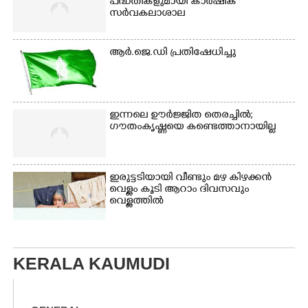
പദ്ധതികളുമായി കാർഷിക
സർവകലാശാല
ആർ.ജെ.ഡി പ്രതിഷേധിച്ചു
ഇന്നലെ ഊർജ്ജിത തെരച്ചിൽ;
ഗൗതംകൃഷ്ണയെ കണ്ടെത്താനായില്ല
ഇരുട്ടടിയായി വീണ്ടും മഴ കിഴക്കൻ
വെള്ളം കൂടി ആറാം ദിവസവും
വെള്ളത്തിൽ
KERALA KAUMUDI