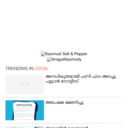
TRENDING IN
LOCAL
അനധികൃതമായി പന്നി ഫാം അടച്ചു
×
പൂട്ടാൻ നോട്ടീസ്
Share this link
അപേക്ഷ ക്ഷണിച്ചു
Copy Link