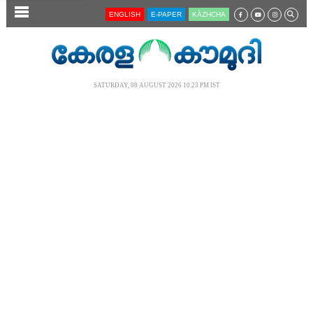
SECTIONS
ENGLISH
E-PAPER
KĀZHCHA
HOME
LATEST
SATURDAY, 08 AUGUST 2026 10.23 PM IST
AUDIO
NOTIFIED NEWS
POLL
KERALA
LOCAL
NEWS 360
CASE DIARY