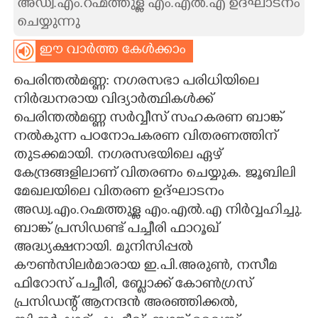
അഡ്വ.എം.റഹ്മത്തുള്ള എം.എൽ.എ ഉദ്ഘാടനം
ചെയ്യുന്നു
CARTOONS
ഈ വാർത്ത കേൾക്കാം
LITERATURE
പെരിന്തൽമണ്ണ: നഗരസഭാ പരിധിയിലെ
നിർദ്ധനരായ വിദ്യാർത്ഥികൾക്ക്
ZOOM
പെരിന്തൽമണ്ണ സർവ്വീസ് സഹകരണ ബാങ്ക്
നൽകുന്ന പഠനോപകരണ വിതരണത്തിന്
CONTACT US
തുടക്കമായി. നഗരസഭയിലെ ഏഴ്
കേന്ദ്രങ്ങളിലാണ് വിതരണം ചെയ്യുക. ജൂബിലി
മേഖലയിലെ വിതരണ ഉദ്ഘാടനം
അഡ്വ.എം.റഹ്മത്തുള്ള എം.എൽ.എ നിർവ്വഹിച്ചു.
ബാങ്ക് പ്രസിഡണ്ട് പച്ചീരി ഫാറൂഖ്
അദ്ധ്യക്ഷനായി. മുനിസിപ്പൽ
കൗൺസിലർമാരായ ഇ.പി.അരുൺ, നസീമ
ഫിറോസ് പച്ചീരി, ബ്ലോക്ക് കോൺഗ്രസ്
പ്രസിഡന്റ് ആനന്ദൻ അരഞ്ഞിക്കൽ,