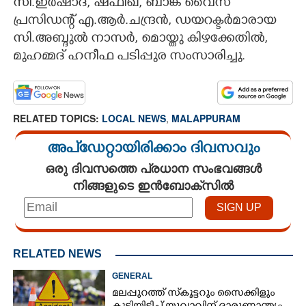
സി.ഇർഷാദ്, ഷഫീഖ്, ബാങ്ക് വൈസ്
പ്രസിഡന്റ് എ.ആർ.ചന്ദ്രൻ, ഡയറക്ടർമാരായ
സി.അബ്ദുൽ നാസർ, മൊയ്തു കിഴക്കേതിൽ,
മുഹമ്മദ് ഹനീഫ പടിപ്പുര സംസാരിച്ചു.
RELATED TOPICS:
LOCAL NEWS
,
MALAPPURAM
അപ്ഡേറ്റായിരിക്കാം ദിവസവും
ഒരു ദിവസത്തെ പ്രധാന സംഭവങ്ങൾ
നിങ്ങളുടെ ഇൻബോക്സിൽ
RELATED NEWS
GENERAL
മലപ്പുറത്ത് സ്‌കൂട്ടറും സൈക്കിളും