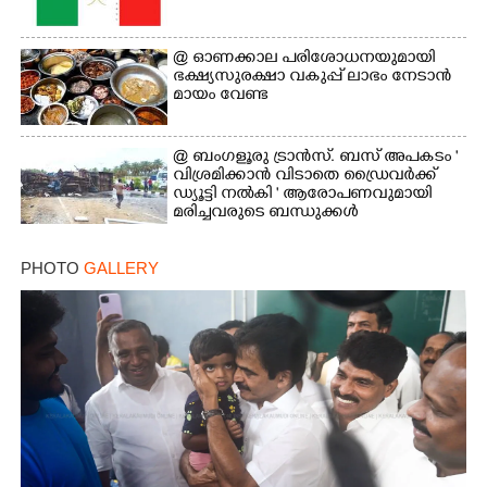
@​​​​​​​ ഓണക്കാല പരിശോധനയുമായി
ഭക്ഷ്യസുരക്ഷാ വകുപ്പ് ലാഭം നേടാൻ
മായം വേണ്ട
@ ബംഗളൂരു ട്രാൻസ്. ബസ് അപകടം '
വി​ശ്ര​മിക്കാൻ വിടാതെ ഡ്രൈ​വ​ർ​ക്ക്
ഡ്യൂട്ടി നൽകി ' ആരോപണവുമായി
മരിച്ചവരുടെ ബന്ധുക്കൾ
PHOTO
GALLERY