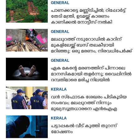
GENERAL
പാണക്കാട്ടെ മണ്ണിടിച്ചിൽ; റിപ്പോർട്ട്
തേടി മന്ത്രി, ഉടമയ്ക്ക് കാരണം
കാണിക്കൽ നോട്ടീസ് നൽകി
നഗരസഭ
GENERAL
മലപ്പുറത്ത് നടുറോഡിൽ കാറിന്
മുകളിലേയ്ക്ക് ബസ് തലകീഴായി
മറിഞ്ഞു: ഒരു മരണം, നിരവധിപേർക്ക്
പരിക്ക്, ബസ് രണ്ടായി പിളർന്നു
GENERAL
ഏക മകന്റെ മരണത്തിന് പിന്നാലെ
മാനസികമായി തളർന്നു; വൈപ്പിനിൽ
ദമ്പതിമാരെ മരിച്ച നിലയിൽ
കണ്ടെത്തി
KERALA
വൻ സ്‌ഫോടക ശേഖരം പിടികൂടിയ
സംഭവം; മലപ്പുറത്ത് നിന്നും
മുഖ്യസൂത്രധാരനെ എൻഐഎ
അറസ്റ്റ് ചെയ്‌തു
KERALA
പട്ടാപ്പകൽ വീട് കുത്തി തുറന്ന്
മോഷണം