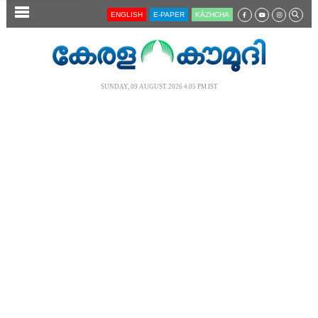
SECTIONS
ENGLISH
E-PAPER
KĀZHCHA
HOME
LATEST
SUNDAY, 09 AUGUST 2026 4.05 PM IST
AUDIO
NOTIFIED NEWS
POLL
KERALA
LOCAL
NEWS 360
CASE DIARY