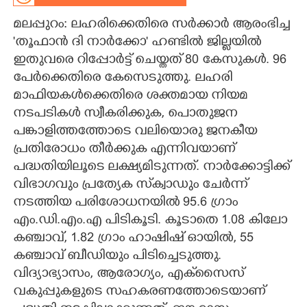
മലപ്പുറം: ലഹരിക്കെതിരെ സർക്കാർ ആരംഭിച്ച
CARTOONS
'തൂഫാൻ ദി നാർക്കോ' ഹണ്ടിൽ ജില്ലയിൽ
ഇതുവരെ റിപ്പോർട്ട് ചെയ്തത് 80 കേസുകൾ. 96
LITERATURE
പേർക്കെതിരെ കേസെടുത്തു. ലഹരി
മാഫിയകൾക്കെതിരെ ശക്തമായ നിയമ
ZOOM
നടപടികൾ സ്വീകരിക്കുക, പൊതുജന
പങ്കാളിത്തത്തോടെ വലിയൊരു ജനകീയ
CONTACT US
പ്രതിരോധം തീർക്കുക എന്നിവയാണ്
പദ്ധതിയിലൂടെ ലക്ഷ്യമിടുന്നത്. നാർക്കോട്ടിക്ക്
വിഭാഗവും പ്രത്യേക സ്‌ക്വാഡും ചേർന്ന്
നടത്തിയ പരിശോധനയിൽ 95.6 ഗ്രാം
എം.ഡി.എം.എ പിടികൂടി. കൂടാതെ 1.08 കിലോ
കഞ്ചാവ്, 1.82 ഗ്രാം ഹാഷിഷ് ഓയിൽ, 55
കഞ്ചാവ് ബീഡിയും പിടിച്ചെടുത്തു.
വിദ്യാഭ്യാസം, ആരോഗ്യം, എക്‌സൈസ്
വകുപ്പുകളുടെ സഹകരണത്തോടെയാണ്