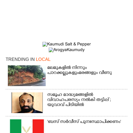
TRENDING IN
LOCAL
മലമുകളിൽ നിന്നും
പാറക്കല്ലുകളുംമരങ്ങളും വീണു
സമൂഹ മാദ്ധ്യമങ്ങളിൽ
വിവാഹപരസ്യം നൽകി തട്ടിപ്പ് ;
യുവാവ് പിടിയിൽ
'ബസ് സർവീസ് പുനഃസ്ഥാപിക്കണം'