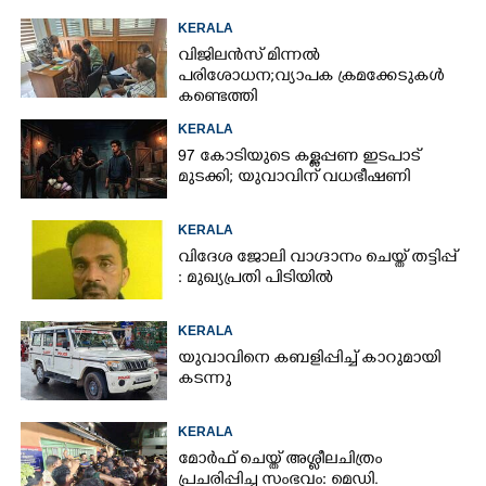
KERALA
വിജിലൻസ് മിന്നൽ
പരിശോധന; വ്യാപക ക്രമക്കേടുകൾ
കണ്ടെത്തി
KERALA
97 കോടിയുടെ കള്ളപ്പണ ഇടപാട്
മുടക്കി; യുവാവിന് വധഭീഷണി
KERALA
വിദേശ ജോലി വാഗ്ദാനം ചെയ്ത് തട്ടിപ്പ്
: മുഖ്യപ്രതി പിടിയിൽ
KERALA
യുവാവിനെ കബളിപ്പിച്ച് കാറുമായി
കടന്നു
KERALA
മോർഫ് ചെയ്ത് അശ്ലീലചിത്രം
പ്രചരിപ്പിച്ച സംഭവം: മെഡി.