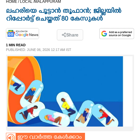
HOME /
LOCAL /
MALAPPURAM
CINEMA
ലഹരിയെ പൂട്ടാൻ തൂഫാൻ; ജില്ലയിൽ
റിപ്പോർട്ട് ചെയ്തത് 80 കേസുകൾ
OPINION
Share
PHOTOS
1 MIN READ
PUBLISHED: JUNE 06, 2026 12:17 AM IST
LIFESTYLE
SPIRITUAL
INFO+
ART
ASTRO
ഈ വാർത്ത കേൾക്കാം