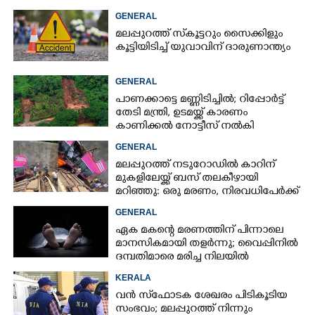
GENERAL
മലപ്പുറത്ത് സ്‌കൂട്ടറും സൈക്കിളും
കൂട്ടിയിടിച്ച് യുവാവിന് ദാരുണാന്ത്യം
GENERAL
പാണക്കാട്ടെ മണ്ണിടിച്ചിൽ; റിപ്പോർട്ട്
തേടി മന്ത്രി, ഉടമയ്ക്ക് കാരണം
കാണിക്കൽ നോട്ടീസ് നൽകി
നഗരസഭ
GENERAL
മലപ്പുറത്ത് നടുറോഡിൽ കാറിന്
മുകളിലേയ്ക്ക് ബസ് തലകീഴായി
മറിഞ്ഞു: ഒരു മരണം, നിരവധിപേർക്ക്
പരിക്ക്, ബസ് രണ്ടായി പിളർന്നു
GENERAL
ഏക മകന്റെ മരണത്തിന് പിന്നാലെ
മാനസികമായി തളർന്നു; വൈപ്പിനിൽ
ദമ്പതിമാരെ മരിച്ച നിലയിൽ
കണ്ടെത്തി
KERALA
വൻ സ്‌ഫോടക ശേഖരം പിടികൂടിയ
സംഭവം; മലപ്പുറത്ത് നിന്നും