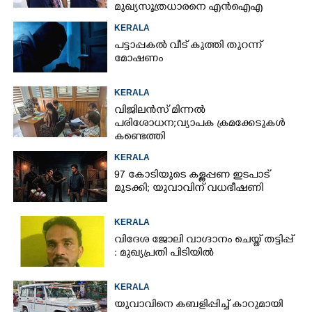
മുഖ്യസൂത്രധാരനെ എൻഐഎ
അറസ്റ്റ് ചെയ്‌തു
KERALA
പട്ടാപ്പകൽ വീട് കുത്തി തുറന്ന്
മോഷണം
KERALA
വിജിലൻസ് മിന്നൽ
പരിശോധന; വ്യാപക ക്രമക്കേടുകൾ
കണ്ടെത്തി
KERALA
97 കോടിയുടെ കള്ളപ്പണ ഇടപാട്
മുടക്കി; യുവാവിന് വധഭീഷണി
KERALA
വിദേശ ജോലി വാഗ്ദാനം ചെയ്ത് തട്ടിപ്പ്
: മുഖ്യപ്രതി പിടിയിൽ
KERALA
യുവാവിനെ കബളിപ്പിച്ച് കാറുമായി