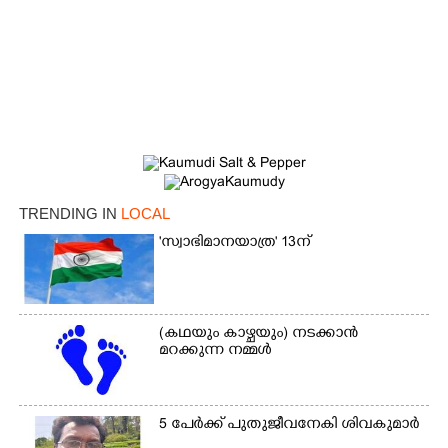
TRENDING IN
LOCAL
'സ്വാഭിമാനയാത്ര' 13ന്
×
Share this link
(കഥയും കാഴ്ചയും) നടക്കാൻ
മറക്കുന്ന നമ്മൾ
Copy Link
5 പേർക്ക് പുതുജീവനേകി ശിവകുമാർ