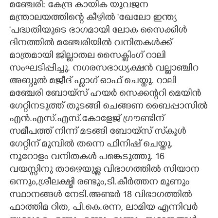
മഞ്ചേരി: കേന്ദ്ര കായിക യുവജന
മന്ത്രാലയത്തിന്റെ കീഴിൽ 'ഖേലോ ഇന്ത്യ
CARTOONS
'പദ്ധതിയുടെ ഭാഗമായി ലോക സൈക്കിൾ
ദിനത്തിൽ മഞ്ചേരിയിൽ വനിതകൾക്ക്
LITERATURE
മാത്രമായി ജില്ലാതല സൈക്ലിംഗ് റാലി
സംഘടിപ്പിച്ചു. നഗരസഭാധ്യക്ഷൻ വല്ലാഞ്ചിറ
ZOOM
അബ്ദുൽ മജീദ് ഫ്ളാഗ് ഓഫ് ചെയ്തു. റാലി
മഞ്ചേരി ബോയ്സ് ഹയർ സെക്കന്ററി മെയിൻ
CONTACT US
ഗേറ്റിനടുത്ത് തുടങ്ങി ചെങ്ങണ ബൈപ്പാസിൽ
എൻ.എസ്.എസ്.കോളേജ് ഗ്രൗണ്ടിന്
സമീപത്ത് നിന്ന് മടങ്ങി ബോയ്സ് സ്‌കൂൾ
ഗേറ്റിന് മുമ്പിൽ തന്നെ ഫിനിഷ് ചെയ്തു.
നൂറോളം വനിതകൾ പങ്കെടുത്തു. 16
വയസ്സിനു താഴെയുള്ള വിഭാഗത്തിൽ സിയാന
ഒന്നും,ശ്രീലക്ഷ്മി രണ്ടും,ടി.കീർത്തന മൂണും
സ്ഥാനങ്ങൾ നേടി.അണ്ടർ 18 വിഭാഗത്തിൽ
ഫാത്തിമ റിത, പി.കെ.രന്ന, ലാമിയ എന്നിവർ