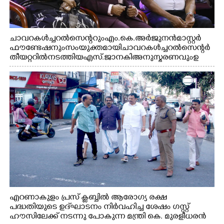
ചാവറ കൾച്ചറൽ സെന്ററും എം.കെ. അർജുനൻ മാസ്റ്റർ
ഫൗണ്ടേഷനും സംയുക്തമായി ചാവറ കൾച്ചറൽ സെന്റർ
തീയറ്ററിൽ നടത്തിയ എസ്. ജാനകി അനുസ്മരണവും ഉ
ദ്ഘാടനം ചെയ്യാനെത്തിയ സംഗീത സംവിധായകൻ ജെറി
അമൽദേവ്, ഗായിക ജെൻസി, എം.കെ. അർജുനൻ
ഫൗണ്ടേഷൻ ചെയർമാൻ ഡോ. രാധാകൃഷ്ണൻ എന്നിവർ
എറണാകുളം പ്രസ് ക്ലബ്ബിൽ ആരോഗ്യ രക്ഷ
പദ്ധതിയുടെ ഉദ്‌ഘാടനം നിർവഹിച്ച ശേഷം ഗസ്റ്റ്
ഹൗസിലേക്ക് നടന്നു പോകുന്ന മന്ത്രി കെ. മുരളീധരൻ