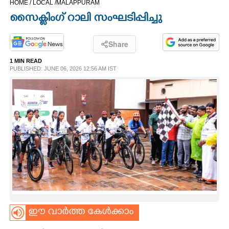
HOME /
LOCAL /
MALAPPURAM
CINEMA
സൈക്ലിംഗ് റാലി സംഘടിപ്പിച്ചു
OPINION
Share
1 MIN READ
PHOTOS
PUBLISHED: JUNE 06, 2026 12:56 AM IST
LIFESTYLE
SPIRITUAL
INFO+
ART
ഈ വാർത്ത കേൾക്കാം
ASTRO