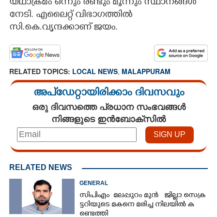
യഥാക്രമം ഒന്നും രണ്ടും മൂന്നും സ്ഥാനങ്ങൾ
നേടി. എലൈറ്റ് വിഭാഗത്തിൽ
സി.കെ.വൃന്ദക്കാണ് ജയം.
RELATED TOPICS:
LOCAL NEWS
,
MALAPPURAM
അപ്ഡേറ്റായിരിക്കാം ദിവസവും
ഒരു ദിവസത്തെ പ്രധാന സംഭവങ്ങൾ
നിങ്ങളുടെ ഇൻബോക്സിൽ
RELATED NEWS
GENERAL
സിപിഎം​ ​ മ​ല​പ്പു​റം മു​ൻ​ ​ ​ ​ജി​ല്ലാ സെ​ക്ര​
ട്ട​റി​യു​ടെ​ ​മ​ക​നെ​ ​മ​രി​ച്ച​ ​നി​ല​യി​ൽ​ ​ക​
ണ്ടെ​ത്തി