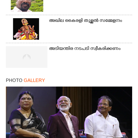
അഖില കൈരളി തുള്ളൽ സമ്മേളനം
അടിയന്തിര നടപടി സ്വീകരിക്കണം
PHOTO
GALLERY