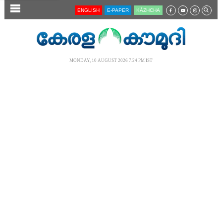
SECTIONS
ENGLISH
E-PAPER
KĀZHCHA
HOME
LATEST
MONDAY, 10 AUGUST 2026 7.24 PM IST
AUDIO
NOTIFIED NEWS
POLL
KERALA
LOCAL
NEWS 360
CASE DIARY