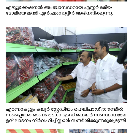
എജ്യുക്കേഷനൽ അംബാസഡറായ എസ്തർ മരിയ
ടോമിയെ മന്ത്രി എൻ.ഷംസുദ്ദീൻ അഭിനന്ദിക്കുന്നു.
എറണാകുളം കലൂർ സ്റ്റേഡിയം ഹെലിപാഡ് ഗ്രൗണ്ടിൽ
സപ്ളൈകോ ഓണം മെഗാ ട്രേഡ് ഫെയർ സംസ്ഥാനതല
ഉദ്ഘാടനം നിർവഹിച്ച് സ്റ്റാൾ സന്ദർശിക്കുന്ന മുഖ്യമന്ത്രി
വി.ഡി. സതീശൻ. മന്ത്രി അനൂപ് ജേക്കബ് സമീപം