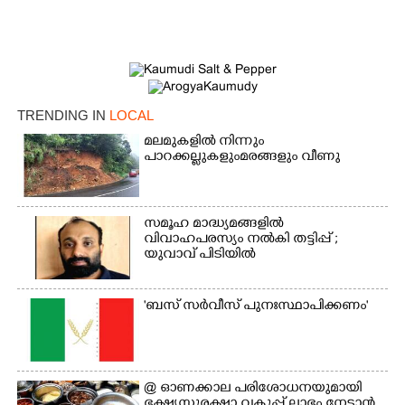
×
Share this link
TRENDING IN
LOCAL
Copy Link
മലമുകളിൽ നിന്നും
പാറക്കല്ലുകളുംമരങ്ങളും വീണു
സമൂഹ മാദ്ധ്യമങ്ങളിൽ
വിവാഹപരസ്യം നൽകി തട്ടിപ്പ് ;
യുവാവ് പിടിയിൽ
'ബസ് സർവീസ് പുനഃസ്ഥാപിക്കണം'
@​​​​​​​ ഓണക്കാല പരിശോധനയുമായി
ഭക്ഷ്യസുരക്ഷാ വകുപ്പ് ലാഭം നേടാൻ