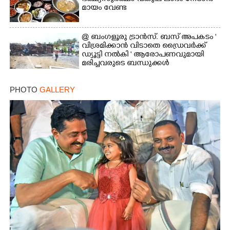
മായം വേണ്ട
@ ബംഗളൂരു ട്രാൻസ്. ബസ് അപകടം '
വി​ശ്ര​മിക്കാൻ വിടാതെ ഡ്രൈ​വ​ർ​ക്ക്
ഡ്യൂട്ടി നൽകി ' ആരോപണവുമായി
മരിച്ചവരുടെ ബന്ധുക്കൾ
PHOTO
GALLERY