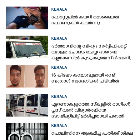
KERALA
ഹോസ്റ്റലിൽ കയറി മൊബൈൽ
ഫോണുകൾ കവർന്നു
KERALA
ഭർത്താവിന്റെ ബിരുദ സർട്ടിഫിക്കറ്റ്
വ്യാജം: ചോദ്യം ചെയ്ത ഭാര്യയെ
കള്ളക്കേസിൽ കുടുക്കുമെന്ന് ഭീഷണി,
കേസെടുത്തു
KERALA
16 കിലോ കഞ്ചാവുമായി രണ്ട്
ബംഗാൾ സ്വദേശികൾ പിടിയിൽ
KERALA
എറണാകുളത്തെ സ്‌കൂളിൽ റാഗിംഗ്;
പ്ലസ് വൺ വിദ്യാർത്ഥിയെ
ടോയ്‌ലറ്റിലിട്ട് മർദിച്ചതായി പരാതി
KERALA
പൊലീസിനെ ആക്രമിച്ച പ്രതിക്ക് ശിക്ഷ