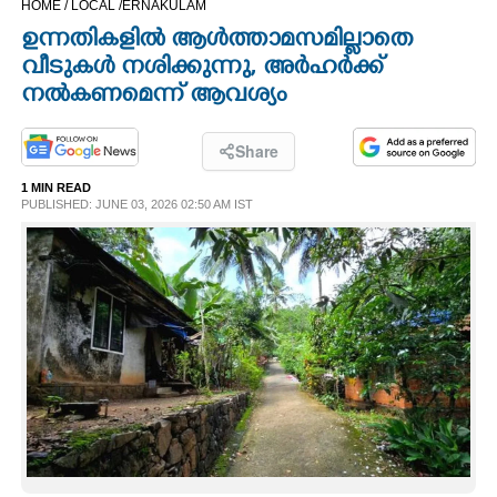
HOME /
LOCAL /
ERNAKULAM
CINEMA
ഉന്നതികളിൽ ആൾത്താമസമില്ലാതെ
വീടുകൾ നശിക്കുന്നു, അർഹർക്ക്
OPINION
നൽകണമെന്ന് ആവശ്യം
PHOTOS
Share
1 MIN READ
PUBLISHED: JUNE 03, 2026 02:50 AM IST
LIFESTYLE
SPIRITUAL
INFO+
ART
ASTRO