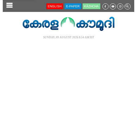
SECTIONS
ENGLISH
E-PAPER
KĀZHCHA
HOME
LATEST
SUNDAY, 09 AUGUST 2026 8.54 AM IST
AUDIO
NOTIFIED NEWS
POLL
KERALA
LOCAL
NEWS 360
CASE DIARY