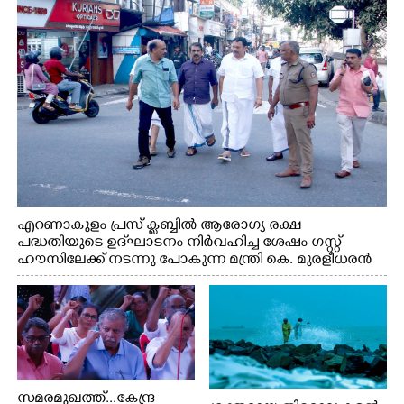
അമൽദേവ്, ഗായിക ജെൻസി, എം.കെ. അർജുനൻ
ഫൗണ്ടേഷൻ ചെയർമാൻ ഡോ. രാധാകൃഷ്ണൻ എന്നിവർ
എറണാകുളം പ്രസ് ക്ലബ്ബിൽ ആരോഗ്യ രക്ഷ
പദ്ധതിയുടെ ഉദ്‌ഘാടനം നിർവഹിച്ച ശേഷം ഗസ്റ്റ്
ഹൗസിലേക്ക് നടന്നു പോകുന്ന മന്ത്രി കെ. മുരളീധരൻ
സമരമുഖത്ത്...കേന്ദ്ര