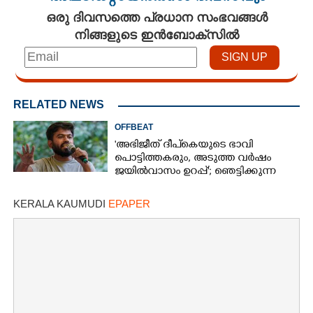
ഒരു ദിവസത്തെ പ്രധാന സംഭവങ്ങൾ
നിങ്ങളുടെ ഇൻബോക്സിൽ
RELATED NEWS
OFFBEAT
'അഭിജീത് ദീപ്‌കെയുടെ ഭാവി
പൊട്ടിത്തകരും, അടുത്ത വർഷം
ജയിൽവാസം ഉറപ്പ്'; ഞെട്ടിക്കുന്ന
പ്രവചനവുമായി ജ്യോതിഷി
KERALA KAUMUDI
EPAPER