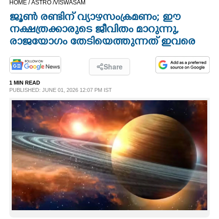
HOME /
ASTRO /
VISWASAM
CINEMA
ജൂൺ രണ്ടിന് വ്യാഴസംക്രമണം; ഈ
നക്ഷത്രക്കാരുടെ ജീവിതം മാറുന്നു,
OPINION
രാജയോഗം തേടിയെത്തുന്നത് ഇവരെ
PHOTOS
Share
1 MIN READ
PUBLISHED: JUNE 01, 2026 12:07 PM IST
LIFESTYLE
SPIRITUAL
INFO+
ART
ASTRO