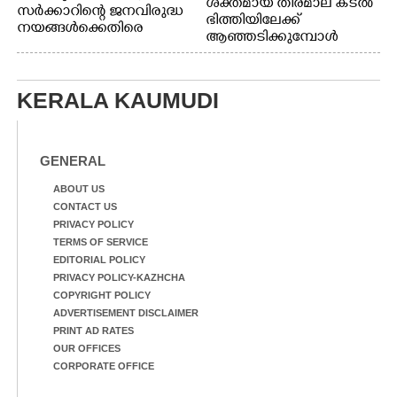
ശക്തമായ തിരമാല കടൽ
സർക്കാറിന്റെ ജനവിരുദ്ധ
ഭിത്തിയിലേക്ക്
നയങ്ങൾക്കെതിരെ
ആഞ്ഞടിക്കുമ്പോൾ
എറണാകുളം ബോട്ട് ജെട്ടി
അപകടകരമായ രീതിയിൽ
ബി.എസ്.എൻ.എൽ
മീൻ പിടിക്കുന്ന
ഓഫീസിനു മുന്നിൽ
യുവാക്കൾ. ഞാറയ്ക്കൽ
കർഷക തൊഴിലാളി
KERALA KAUMUDI
ബീച്ചിൽ നിന്നുള്ള കാഴ്ച്ച
സംയുക്ത സമര സമിതി
സംഘടിപ്പിച്ച ജയിൽ
നിറയ്ക്കൽ സമരത്തിൽ
GENERAL
പങ്കെടുത്തുകൊണ്ട്
മുദ്രാവാക്യം വിളിക്കുന്ന
ABOUT US
മുൻ മന്ത്രി എസ്. ശർമ്മ
CONTACT US
PRIVACY POLICY
TERMS OF SERVICE
EDITORIAL POLICY
PRIVACY POLICY-KAZHCHA
COPYRIGHT POLICY
ADVERTISEMENT DISCLAIMER
PRINT AD RATES
OUR OFFICES
CORPORATE OFFICE