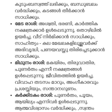
കുടുംബസ്വത്ത് ലഭിക്കും, ബന്ധുബലം
വ‌ർദ്ധിക്കും, കടങ്ങൾ തീർക്കാൻ
സാധിക്കും.
മേട രാശി:
അശ്വതി, ഭരണി, കാ‌ർത്തിക
നക്ഷത്രക്കാർ ഉൾപ്പെടുന്നു. തൊഴിലിൽ
ഉയർച്ച, വീട് നിർമിക്കാൻ സാധിക്കും,
സാഹിത്യം - കല മേഖലകളിലുള്ളവർക്ക്
അഭിവൃദ്ധി, പണയവസ്തു തിരിച്ചെടുക്കാൻ
സാധിക്കും.
മിഥുനം രാശി:
മകയിരം, തിരുവാതിര,
പുണർതം എന്നീ നക്ഷത്രങ്ങൾ
ഉൾപ്പെടുന്നു. ജീവിതത്തിൽ ഉയർച്ച,
വിവാഹ തടസം മാറും, അംഗീകാരവും
പ്രശസ്തിയും, സന്താനഗുണം.
കർക്കിടകം രാശി:
പുണർതം, പൂയം,
ആയില്യം എന്നിവർ ഉൾപ്പെടുന്നു.
ആത്മവിശ്വാസം വർദ്ധിക്കും, ,സ്വന്തം