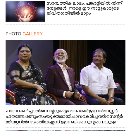
സാമ്പത്തിക ലാഭം, പങ്കാളിയിൽ നിന്ന്
നേട്ടങ്ങൾ; നാളെ ഈ നാളുകാരുടെ
ജീവിതഗതിയിൽ മാറ്റം
PHOTO
GALLERY
ചാവറ കൾച്ചറൽ സെന്ററും എം.കെ. അർജുനൻ മാസ്റ്റർ
ഫൗണ്ടേഷനും സംയുക്തമായി ചാവറ കൾച്ചറൽ സെന്റർ
തീയറ്ററിൽ നടത്തിയ എസ്. ജാനകി അനുസ്മരണവും ഉ
ദ്ഘാടനം ചെയ്യാനെത്തിയ സംഗീത സംവിധായകൻ ജെറി