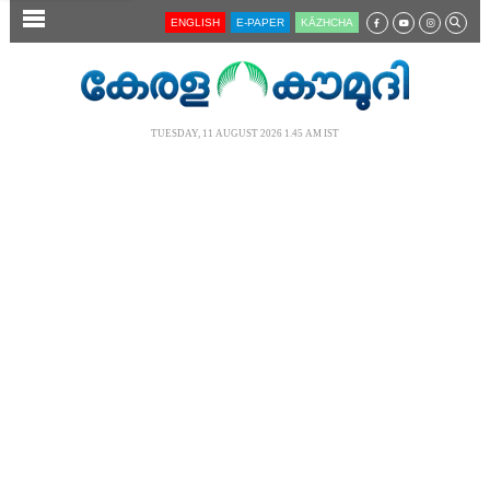
SECTIONS
ENGLISH
E-PAPER
KĀZHCHA
HOME
LATEST
TUESDAY, 11 AUGUST 2026 1.45 AM IST
AUDIO
NOTIFIED NEWS
POLL
KERALA
LOCAL
NEWS 360
CASE DIARY