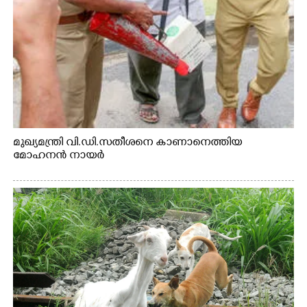
മുഖ്യമന്ത്രി വി.ഡി.സതീശനെ കാണാനെത്തിയ
മോഹനൻ നായർ