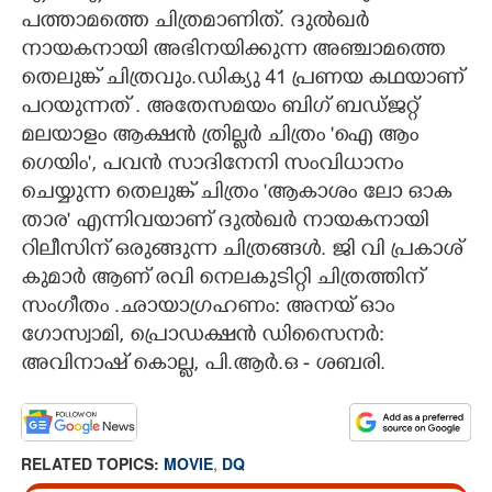
പത്താമത്തെ ചിത്രമാണിത്. ദുൽഖർ
നായകനായി അഭിനയിക്കുന്ന അഞ്ചാമത്തെ
തെലുങ്ക് ചിത്രവും.ഡിക്യു 41 പ്രണയ കഥയാണ്
പറയുന്നത് . അതേസമയം ബിഗ് ബഡ്ജറ്റ്
മലയാളം ആക്ഷൻ ത്രില്ലർ ചിത്രം 'ഐ ആം
ഗെയിം', പവൻ സാദിനേനി സംവിധാനം
ചെയ്യുന്ന തെലുങ്ക് ചിത്രം 'ആകാശം ലോ ഓക
താര' എന്നിവയാണ് ദുൽഖർ നായകനായി
റിലീസിന് ഒരുങ്ങുന്ന ചിത്രങ്ങൾ. ജി വി പ്രകാശ്
കുമാർ ആണ് രവി നെലകുടിറ്റി ചിത്രത്തിന്
സംഗീതം .ഛായാഗ്രഹണം: അനയ് ഓം
ഗോസ്വാമി, പ്രൊഡക്ഷൻ ഡിസൈനർ:
അവിനാഷ് കൊല്ല, പി.ആർ.ഒ - ശബരി.
RELATED TOPICS:
MOVIE
,
DQ