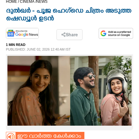
HOME /
CINEMA /
NEWS
CINEMA
ദുൽഖർ - പൂജ ഹെഗ്ഡെ ചിത്രം അടുത്ത
ഷെഡ്യൂൾ ഉടൻ
OPINION
Share
PHOTOS
1 MIN READ
PUBLISHED: JUNE 02, 2026 12:40 AM IST
LIFESTYLE
SPIRITUAL
INFO+
ART
ASTRO
ഈ വാർത്ത കേൾക്കാം