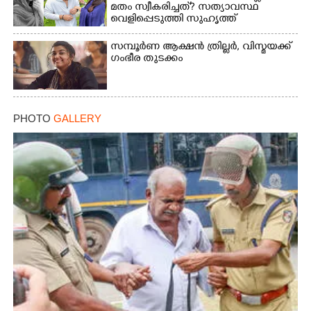
മതം സ്വീകരിച്ചത്? സത്യാവസ്ഥ
വെളിപ്പെടുത്തി സുഹൃത്ത്‌
സമ്പൂർണ ആക്ഷൻ ത്രില്ലർ,​ വിസ്മയക്ക്
ഗംഭീര തുടക്കം
PHOTO
GALLERY