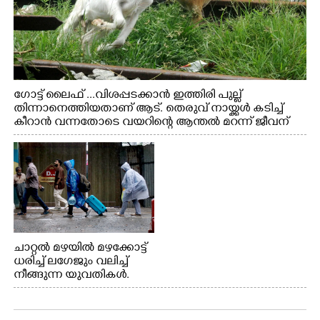
ഗോട്ട് ലൈഫ് ...വിശപ്പടക്കാൻ ഇത്തിരി പുല്ല്
തിന്നാനെത്തിയതാണ് ആട്. തെരുവ് നായ്ക്കൾ കടിച്ച്
കീറാൻ വന്നതോടെ വയറിന്റെ ആന്തൽ മറന്ന് ജീവന്
വേണ്ടിയായി ഓട്ടം. എറണാകുളം വാത്തുരുത്തിയിൽ
നിന്നുള്ള കാഴ്ച
ചാറ്റൽ മഴയിൽ മഴക്കോട്ട്
ധരിച്ച് ലഗേജും വലിച്ച്
നീങ്ങുന്ന യുവതികൾ.
എറണാകുളം മേനകയിൽ
നിന്നുള്ള കാഴ്ച