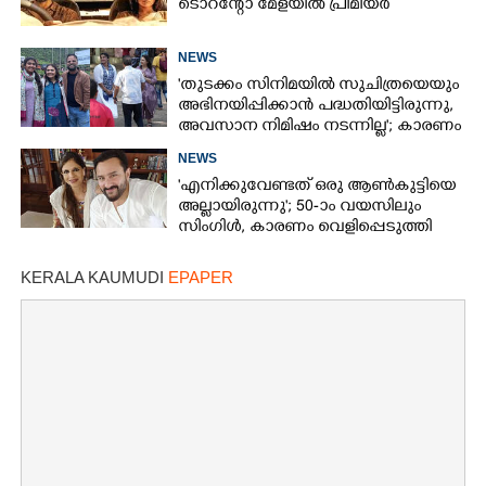
ടൊറന്റോ മേളയിൽ പ്രീമിയർ
NEWS
'തുടക്കം സിനിമയിൽ സുചിത്രയെയും
അഭിനയിപ്പിക്കാൻ പദ്ധതിയിട്ടിരുന്നു,​
അവസാന നിമിഷം നടന്നില്ല'; കാരണം
തുറന്നുപറഞ്ഞ് ജൂഡ് ആന്റണി
NEWS
'എനിക്കുവേണ്ടത് ഒരു ആൺകുട്ടിയെ
അല്ലായിരുന്നു'; 50-ാം വയസിലും
സിംഗിൾ, കാരണം വെളിപ്പെടുത്തി
സബ പട്ടൗഡി
KERALA KAUMUDI
EPAPER