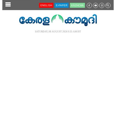
SECTIONS
ENGLISH
E-PAPER
KĀZHCHA
HOME
LATEST
SATURDAY, 08 AUGUST 2026 9.35 AM IST
AUDIO
NOTIFIED NEWS
POLL
KERALA
LOCAL
NEWS 360
CASE DIARY