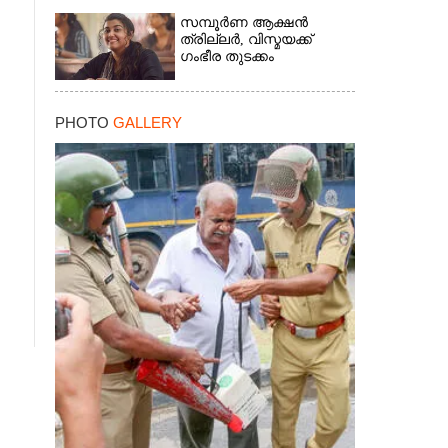
സമ്പൂർണ ആക്ഷൻ
ത്രില്ലർ,​ വിസ്മയക്ക്
ഗംഭീര തുടക്കം
PHOTO
GALLERY