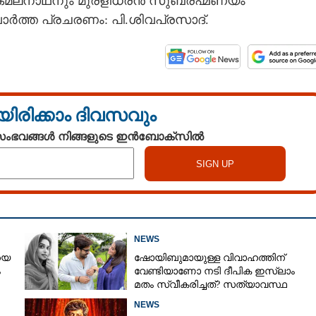
ദ് കമലനാഥനും മുരളീധരൻ സുബ്രഹ്മണ്യം
ാർത്ത പ്രചരണം: പി.ശിവപ്രസാദ്.
യിരിക്കാം ദിവസവും
 സംഭവങ്ങൾ നിങ്ങളുടെ ഇൻബോക്സിൽ
Share this link
NEWS
യെ
ഷോയിബുമായുള്ള വിവാഹത്തിന്
ം
വേണ്ടിയാണോ നടി ദീപിക ഇസ്ലാം
മതം സ്വീകരിച്ചത്? സത്യാവസ്ഥ
വെളിപ്പെടുത്തി സുഹൃത്ത്‌
NEWS