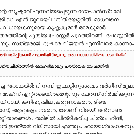
ിന്റെ സൃഷ്ടാവ് എന്നറിയപ്പെടുന്ന ഗോപാൽസ്വാമി
.ഡി.എൻ ജൂലായ് 17ന് തിയേറ്ററിൽ. മാധവനെ
വിധായകനുമായ കൃഷ്ണകുമാർ രാമകുമാർ
്തിന്റെ പുതിയ പോസ്റ്റർ പുറത്തിറങ്ങി. പോസ്റ്ററിൽ
യും സത്യരാജ്, ദുഷാര വിജയൻ എന്നിവരെ കാണാം
യിപ്പിക്കാൻ പദ്ധതിയിട്ടിരുന്നു,​ അവസാന നിമിഷം നടന്നില്ല';
യ്ത ചിത്രത്തിൽ മോഹൻലാലും പ്രത്യേക വേഷത്തിൽ
്ച “റോക്കട്രി: ദി നമ്പി ഇഫക്ടിനുശേഷം വർഗീസ് മൂ
മാക്സ് എന്റർടെയ്ൻമെന്റസും ചേർന്ന് നിർമ്മിക്കുന്ന
ിനയ് റായ്, കനിഹ,ഷീല ,കരുണാകരൻ, ടിജെ
ുദാസ്, ആടുകളം നരേൻ, ജോണി വിജയ്, ജൻസൺ
താരങ്ങൾ . തമിഴിൽ ചിത്രീകരിച്ച ചിത്രം ഹിന്ദി,
പാൻ ഇന്ത്യൻ റിലീസായി എത്തും. ഛായാഗ്രാഹകനും