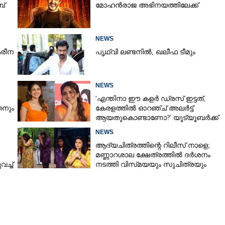
Copy Link
ബ്
മോഹൻരാജ അഭിനയത്തിലേക്ക്
ിസനായി മാധവൻ
ൻ ജൂലായ് 17ന്
NEWS
രീന
പൃഥ്വി ലണ്ടനിൽ, ഖലീഫ ടീമും
NEWS
'എന്തിനാ ഈ കളർ ഡ്രസ് ഇട്ടത്,
നും
കേരളത്തിൽ ഓറഞ്ച് അല‌ർട്ട്
ആയതുകൊണ്ടാണോ?' യൂട്യൂബർക്ക്
ചുട്ടമറുപടിയുമായി പ്രിയ
NEWS
ആദ്യചിത്രത്തിന്റെ റിലീസ് നാളെ;
മണ്ണാറശാല ക്ഷേത്രത്തിൽ ദർശനം
ച്ച്
നടത്തി വിസ്‌മയയും സുചിത്രയും