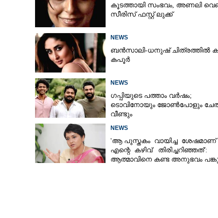
കൂടത്തായി സംഭവം, അണലി വെ
സീരിസ് ഫസ്റ്റ് ലുക്ക്
ഇന്ത്യൻ എഡ
ജി.ഡി.എ
NEWS
ബൻസാലി-ധനുഷ് ചിത്രത്തിൽ ക
കപൂർ
NEWS
ഗപ്പിയുടെ പത്താം വർഷം;​
ടൊവിനോയും ജോൺപോളും ചേത
വീണ്ടും
NEWS
'ആ പുസ്തകം വായിച്ച ശേഷമാണ്
എന്റെ കഴിവ് തിരിച്ചറിഞ്ഞത്':
ആത്മാവിനെ കണ്ട അനുഭവം പങ്കുവ
ലെന