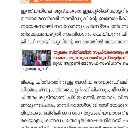
CARTOONS
ഇന്ത്യയിലെ ആദ്യത്തെ ഇലക്ട്രിക്ക് മോട്ടറ
ദൊരൈസ്വാമി നായിഡുവിന്റെ ബയോപിക് ജി
നായകനാക്കി നവാഗതനും പരസ്യചിത്ര സം
LITERATURE
തിരക്കഥയെഴുതി സംവിധാനം ചെയ്യുന്ന ചിത്രത
ജി.ഡി നായിഡുവിന്റെ വേഷത്തിൽ മാധവനെ
ZOOM
'തുടക്കം സിനിമയിൽ സുചിത്രയെയും അഭിന
കാരണം തുറന്നുപറഞ്ഞ് ജൂഡ് ആന്റണി
CONTACT US
ജൂഡ് ആന്റണി ജോസഫ് സംവിധാനം ചെ
എത്തുന്നുണ്ട്....
മികച്ച ചിത്രത്തിനുള്ള ദേശീയ അവാർഡ് ലഭിച
പിക്‌ചേഴ്‌സും, ട്രൈകളർ ഫിലിംസും, മീഡിയ 
ചിത്രം കൂടിയാണ്. പ്രിയ മണി, ജയറാം, വ
അരുണാചലം, തമ്പി രാമയ്യ, വിജയ് യേശ
ദിവാകർ, ബ്രിജിഡ സാഗ തുടങ്ങിയവരാണ് മറ്റ് 
മലയാളം, കന്നഡ, തെലുങ്ക് ഭാഷകളിലായി 