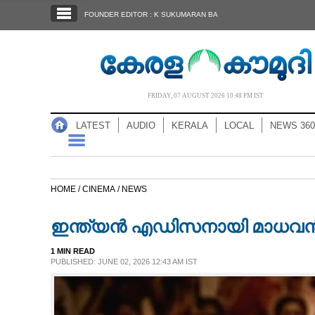
SECTIONS
FOUNDER EDITOR : K SUKUMARAN BA
HOME
LATEST
AUDIO
FRIDAY, 07 AUGUST 2026 10.48 PM IST
NOTIFIED NEWS
LATEST
AUDIO
KERALA
LOCAL
NEWS 360
POLL
KERALA
HOME /
CINEMA /
NEWS
LOCAL
ഇന്ത്യൻ എഡിസനായി മാധവൻ ജ
NEWS 360
1 MIN READ
PUBLISHED: JUNE 02, 2026 12:43 AM IST
CASE DIARY