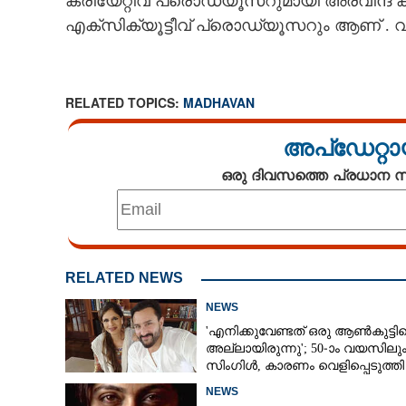
ക്രിയേറ്റീവ് പ്രൊഡ്യൂസറുമായി അരവിന്
എക്സിക്യൂട്ടീവ് പ്രൊഡ്യൂസറും ആണ് . വ
RELATED TOPICS:
MADHAVAN
അപ്ഡേറ്റാ
ഒരു ദിവസത്തെ പ്രധാന
RELATED NEWS
NEWS
'എനിക്കുവേണ്ടത് ഒരു ആൺകുട്ടി
അല്ലായിരുന്നു'; 50-ാം വയസിലു
സിംഗിൾ, കാരണം വെളിപ്പെടുത്തി
സബ പട്ടൗഡി
NEWS