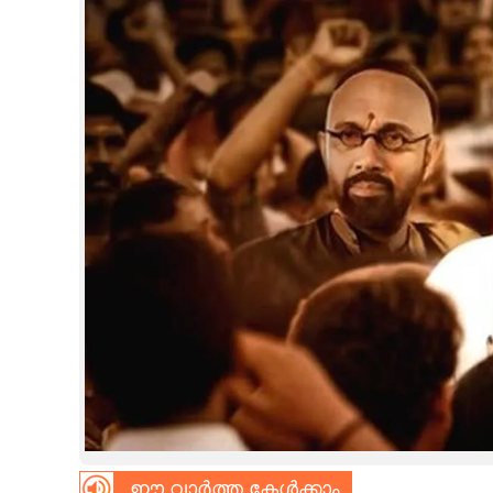
CINEMA
OPINION
PHOTOS
LIFESTYLE
SPIRITUAL
INFO+
ART
ASTRO
ഈ വാർത്ത കേൾക്കാം