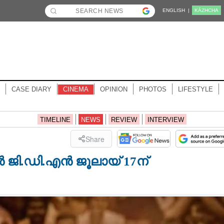
ENGLISH |
KĀZHCHA
CASE DIARY
CINEMA
OPINION
PHOTOS
LIFESTYLE
TIMELINE
NEWS
REVIEW
INTERVIEW
Share
ി.ഡി.എൻ ജൂലായ് 17ന്