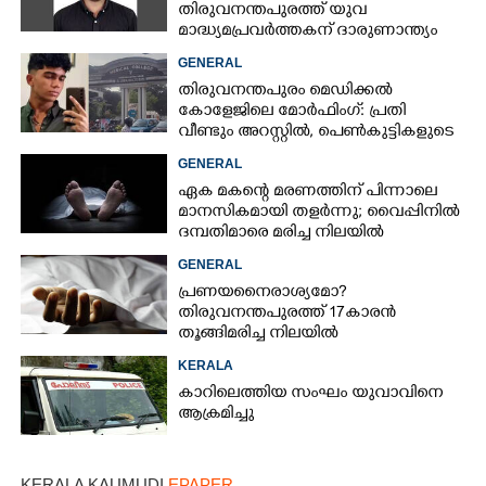
തിരുവനന്തപുരത്ത് യുവ
മാദ്ധ്യമപ്രവർത്തകന് ദാരുണാന്ത്യം
GENERAL
തിരുവനന്തപുരം മെഡിക്കൽ
കോളേജിലെ മോർഫിംഗ്: പ്രതി
വീണ്ടും അറസ്റ്റിൽ, പെൺകുട്ടികളുടെ
ചിത്രങ്ങളെടുത്തത് ഇൻസ്റ്റഗ്രാമിൽ
GENERAL
നിന്ന്
ഏക മകന്റെ മരണത്തിന് പിന്നാലെ
മാനസികമായി തളർന്നു; വൈപ്പിനിൽ
ദമ്പതിമാരെ മരിച്ച നിലയിൽ
കണ്ടെത്തി
GENERAL
പ്രണയനെെരാശ്യമോ?
തിരുവനന്തപുരത്ത് 17കാരൻ
തൂങ്ങിമരിച്ച നിലയിൽ
KERALA
കാറിലെത്തിയ സംഘം യുവാവിനെ
ആക്രമിച്ചു
KERALA KAUMUDI
EPAPER