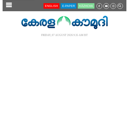
SECTIONS
ENGLISH
E-PAPER
KĀZHCHA
HOME
LATEST
FRIDAY, 07 AUGUST 2026 9.35 AM IST
AUDIO
NOTIFIED NEWS
POLL
KERALA
LOCAL
NEWS 360
CASE DIARY