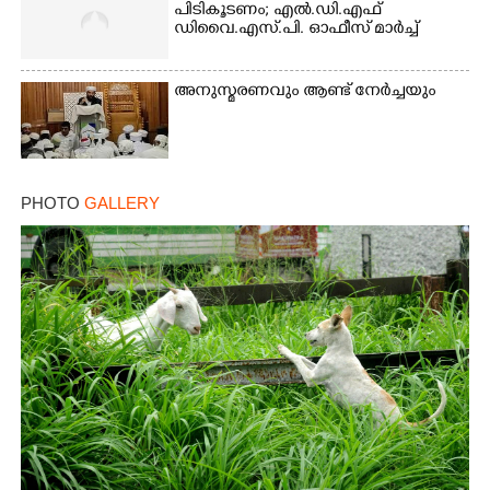
പിടികൂടണം; എൽ.ഡി.എഫ്
ഡിവൈ.എസ്.പി. ഓഫീസ് മാർച്ച്
അനുസ്മരണവും ആണ്ട് നേർച്ചയും
PHOTO
GALLERY