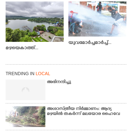
യുവമോർച്ചമാർച്ച്...
മഴയെകാത്ത്...
TRENDING IN
LOCAL
അഭിനന്ദിച്ചു
അശാസ്ത്രീയ നിർമ്മാണം: ആദ്യ
മഴയിൽ തകർന്ന് മലയോര ഹൈവേ