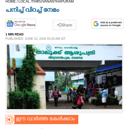
HOME /
LOCAL /
THIRUVANANTHAPURAM
CINEMA
പനിച്ച് വിറച്ച് നേമം
OPINION
Share
1 MIN READ
PHOTOS
PUBLISHED: JUNE 10, 2026 03:26 AM IST
LIFESTYLE
SPIRITUAL
INFO+
ART
ഈ വാർത്ത കേൾക്കാം
ASTRO