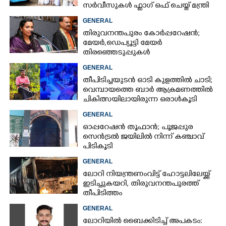
സർവീസുകൾ ഫ്ലാഗ് ഒഫ് ചെയ്ത് മന്ത്രി
കെ മുരളീധരൻ
GENERAL
തിരുവനന്തപുരം കോർപ്പറേഷൻ;
മേയർ, ഡെപ്യൂട്ടി മേയർ
തിരഞ്ഞെടുപ്പുകൾ
റദ്ദാക്കണമെന്നാവശ്യപ്പെട്ട് സിപിഎം
GENERAL
തീപിടിച്ചയുടൻ ഓടി കുളത്തിൽ ചാടി;
വെമ്പായത്തെ ബാർ ആക്രമണത്തിൽ
ചികിത്സയിലായിരുന്ന ഒരാൾകൂടി
മരിച്ചു
GENERAL
ഓപ്പറേഷൻ തൂഫാൻ; പൂജപ്പുര
സെൻട്രൽ ജയിലിൽ നിന്ന് കഞ്ചാവ്
പിടികൂടി
GENERAL
ലോറി നിയന്ത്രണംവിട്ട് ഹോട്ടലിലേയ്ക്ക്
ഇടിച്ചുകയറി, തിരുവനന്തപുരത്ത്
തീപിടിത്തം
GENERAL
ലോറിയിൽ ബൈക്കിടിച്ച് അപകടം: