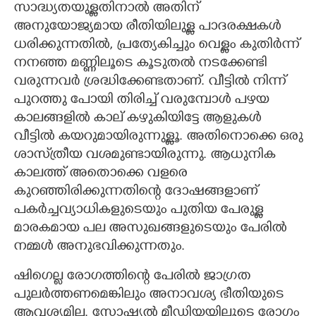
സാദ്ധ്യതയുള്ളതിനാൽ അതിന്
അനുയോജ്യമായ രീതിയിലുള്ള പാദരക്ഷകൾ
ധരിക്കുന്നതിൽ, പ്രത്യേകിച്ചും വെള്ളം കുതിർന്ന്
നനഞ്ഞ മണ്ണിലൂടെ കൂടുതൽ നടക്കേണ്ടി
വരുന്നവർ ശ്രദ്ധിക്കേണ്ടതാണ്. വീട്ടിൽ നിന്ന്
പുറത്തു പോയി തിരിച്ച് വരുമ്പോൾ പഴയ
കാലങ്ങളിൽ കാല് കഴുകിയിട്ടേ ആളുകൾ
വീട്ടിൽ കയറുമായിരുന്നുള്ളൂ. അതിനൊക്കെ ഒരു
ശാസ്‌ത്രീയ വശമുണ്ടായിരുന്നു. ആധുനിക
കാലത്ത് അതൊക്കെ വളരെ
കുറഞ്ഞിരിക്കുന്നതിന്റെ ദോഷങ്ങളാണ്
പകർച്ചവ്യാധികളുടെയും പുതിയ പേരുള്ള
മാരകമായ പല അസുഖങ്ങളുടെയും പേരിൽ
നമ്മൾ അനുഭവിക്കുന്നതും.
ഷിഗെല്ല രോഗത്തിന്റെ പേരിൽ ജാഗ്രത
പുലർത്തണമെങ്കിലും അനാവശ്യ ഭീതിയുടെ
ആവശ്യമില്ല. സോഷ്യൽ മീഡിയയിലൂടെ രോഗം