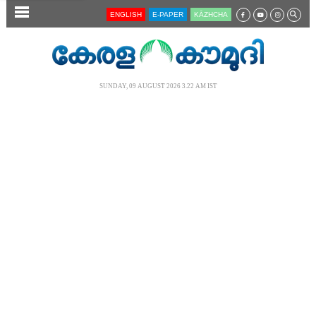
SECTIONS
ENGLISH
E-PAPER
KĀZHCHA
HOME
LATEST
SUNDAY, 09 AUGUST 2026 3.22 AM IST
AUDIO
NOTIFIED NEWS
POLL
KERALA
LOCAL
NEWS 360
CASE DIARY