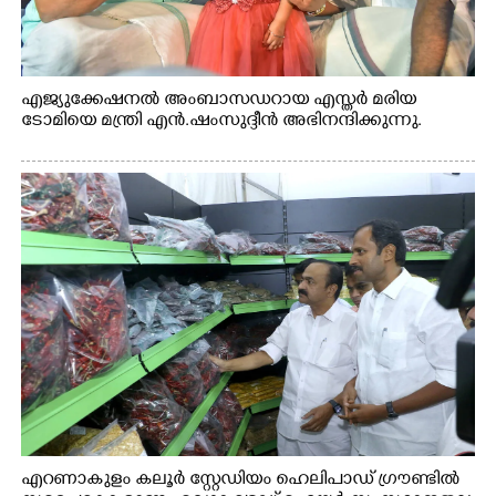
എജ്യുക്കേഷനൽ അംബാസഡറായ എസ്തർ മരിയ
ടോമിയെ മന്ത്രി എൻ.ഷംസുദ്ദീൻ അഭിനന്ദിക്കുന്നു.
എറണാകുളം കലൂർ സ്റ്റേഡിയം ഹെലിപാഡ് ഗ്രൗണ്ടിൽ