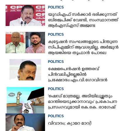
POLITICS
യുഡിഎഫ് സർക്കാർ ഭരിക്കുന്നത്
ബിജെപിക്ക് വേണ്ടി,​ സംസ്ഥാനത്ത്
ആർഎസ്എസ് അജണ്ട
നടപ്പാക്കുന്നെന്ന് എം വി ഗോവിന്ദൻ
POLITICS
ക്വട്ടേഷൻ സംഘങ്ങളുടെ പിന്തുണ
സിപിഎമ്മിന് ആവശ്യമില്ല, അർജുൻ
ആയങ്കിയെ തൂഫാൻ പോലെ
തൂക്കണമെന്ന് എം വി ജയരാജൻ
POLITICS
ക്ഷേമപെൻഷൻ ഉത്തരവ്
പിൻവലിച്ചില്ലെങ്കിൽ
പ്രക്ഷോഭം:എം.വി.ഗോവിന്ദൻ
POLITICS
'ഷെഡ് മാത്രമല്ല, അടിയിലുള്ളതും
മാന്തിയെടുക്കാനാവും' പ്രകോപന
പ്രസംഗവുമായി കെ.കെ. രാഗേഷ്
POLITICS
വിവാദം; ക്യാമറ മാറ്രി