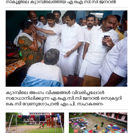
സ്കൂളിലെ ക്യാമ്പിലെത്തിയ എ.ഐ.സി.സി ജനറൽ
സെക്രട്ടറി കെ.സി വേണുഗോപാൽ എം.പി കുരുന്നിനെ
എടുത്ത് ലാളിച്ചപ്പോൾ. സഹകരണ-എക്സൈസ്
വകുപ്പ് മന്ത്രി എം. ലിജു, കൃഷിവകുപ്പ് മന്ത്രി ടി. സിദ്ദിഖ്,
റെജി ചെറിയാൻ എം. എൽ. എ എന്നിവർ സമീപം
ക്യാമ്പിലെ അംഗം വിഷമങ്ങൾ വിവരിച്ചപ്പോൾ
സമാധാനിപ്പിക്കുന്ന എ.ഐ.സി.സി ജനറൽ സെക്രട്ടറി
കെ.സി വേണുഗോപാൽ എം.പി. സഹകരണ-
എക്സൈസ് വകുപ്പ് മന്ത്രി എം. ലിജു, എന്നിവർ