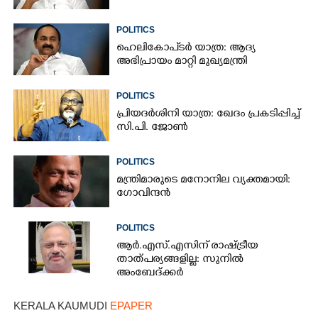
POLITICS
ഹെലികോപ്ടർ യാത്ര: ആദ്യ
അഭിപ്രായം മാറ്റി മുഖ്യമന്ത്രി
POLITICS
പ്രിയദർശിനി യാത്ര: ഖേദം പ്രകടിപ്പിച്ച്
സി.പി. ജോൺ
POLITICS
മന്ത്രിമാരുടെ മനോനില വ്യക്തമായി:
ഗോവിന്ദൻ
POLITICS
ആർ.എസ്.എസിന് രാഷ്ട്രീയ
താത്പര്യങ്ങളില്ല: സുനിൽ
അംബേദ്ക്കർ
KERALA KAUMUDI
EPAPER