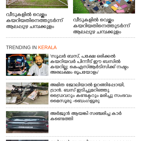
വീടുകളിൽ വെള്ളം
വീടുകളിൽ വെള്ളം
കയറിയതിനെത്തുടർന്ന്
കയറിയതിനെത്തുടർന്ന്
ആലപ്പുഴ ചമ്പക്കുളം
ആലപ്പുഴ ചമ്പക്കുളം
ഫാദർ തോമസ്
ഫാദർ തോമസ്
പോരൂക്കര സെൻട്രൽ
പോരൂക്കര സെൻട്രൽ
സ്കൂളിലെ ദുരിതാശ്വാസ
TRENDING IN
KERALA
സ്കൂളിലെ ദുരിതാശ്വാസ
ക്യാമ്പിലെത്തിയവർ
ക്യാമ്പിലെത്തിയവർ മഴ
വസ്ത്രങ്ങൾ
'സൂപ്പർ ബസ്, പക്ഷേ ഒരിക്കൽ
കയറിയവർ പിന്നീട് ഈ ബസിൽ
മാറിനിന്ന ഇടവേളയിൽ
ഉണക്കാനിട്ടിരിക്കുന്ന
കയറില്ല; കെഎസ്ആർടിസിക്ക് നഷ്ടം
ക്യാമ്പ് പരിസരത്ത്
ഗോൾപോസ്റ്റിന് മുന്നിൽ
അരലക്ഷം രൂപയോളം'
വസ്ത്രങ്ങൾ
ഫുട്ബോൾ കളികളിൽ
ഉണക്കാനിടുന്ന കാഴ്ച.
ഏർപ്പെട്ടിരിക്കുന്ന
അമിത ജോലിയാൽ ഉറങ്ങിപ്പോയി,
കുട്ടികൾ
ട്രാൻ. ബസ് ഇടിച്ചുമറിഞ്ഞു
ഡ്രൈവറും കണ്ടക്ടറും മരിച്ചു സംഭവം
മൈസൂരു -ബെംഗളൂരു
ദേശീയപാതയിൽ 20 പേർക്ക് പരിക്ക്,
നാലു പേരുടെ നില ഗുരുതരം
അർജുൻ ആയങ്കി സഞ്ചരിച്ച കാർ
കണ്ടെത്തി