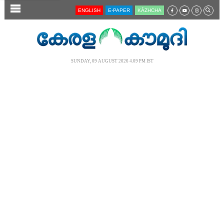
SECTIONS
ENGLISH
E-PAPER
KĀZHCHA
HOME
LATEST
SUNDAY, 09 AUGUST 2026 4.09 PM IST
AUDIO
NOTIFIED NEWS
POLL
KERALA
LOCAL
NEWS 360
CASE DIARY