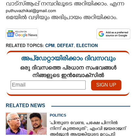
വാട്സ്ആപ്പ് നമ്പറിലൂടെ അറിയിക്കാം.
എന്ന
puthuvazhikal@gmail.com
മെയിൽ വഴിയും അഭിപ്രായം അറിയിക്കാം.
RELATED TOPICS:
CPM
,
DEFEAT
,
ELECTION
അപ്ഡേറ്റായിരിക്കാം ദിവസവും
ഒരു ദിവസത്തെ പ്രധാന സംഭവങ്ങൾ
നിങ്ങളുടെ ഇൻബോക്സിൽ
RELATED NEWS
POLITICS
"പിന്തുണ വേണ്ട,​ പക്ഷേ പിന്നിൽ
നിന്ന് കുത്തരുത് ", എംവി ജയരാജന്
അർജുൻ ആയങ്കിയുടെ മറുപടി