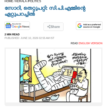
HOME /
KERALA /
POLITICS
CINEMA
സോറി, തെറ്റുപറ്റി: സി.പി.എമ്മിന്റെ
ഏറ്റുപറച്ചിൽ
OPINION
Share
PHOTOS
2 MIN READ
PUBLISHED: JUNE 10, 2026 02:55 AM IST
READ
ENGLISH VERSION
LIFESTYLE
SPIRITUAL
INFO+
ART
ASTRO