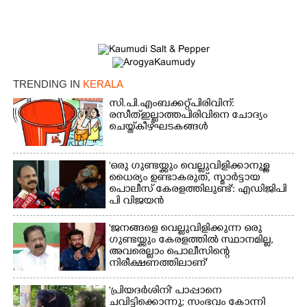
TRENDING IN
KERALA
സി.പി.എം ബക്കറ്റ് പിരിവിന്:
രസീത് ഇല്ലാത്ത പിരിവിനെ ചോദ്യം
ചെയ്ത് കീഴ്ഘടകങ്ങൾ
'ഒരു ഗുണ്ടയ്ക്കും വെല്ലുവിളിക്കാനുള്ള
ധൈര്യം ഉണ്ടാകരുത്, സ്മാർട്ടായ
പൊലീസ് കേരളത്തിലുണ്ട്': എഡിജിപി
പി വിജയൻ
'ജനങ്ങളെ വെല്ലുവിളിക്കുന്ന ഒരു
ഗുണ്ടയ്ക്കും കേരളത്തിൽ സ്ഥാനമില്ല,​
അവരെല്ലാം പൊലീസിന്റെ
നിരീക്ഷണത്തിലാണ്'
'പ്രിയദർശിനി' പാപ്പാനെ
ചവിട്ടിക്കൊന്നു; സംഭവം കോന്നി