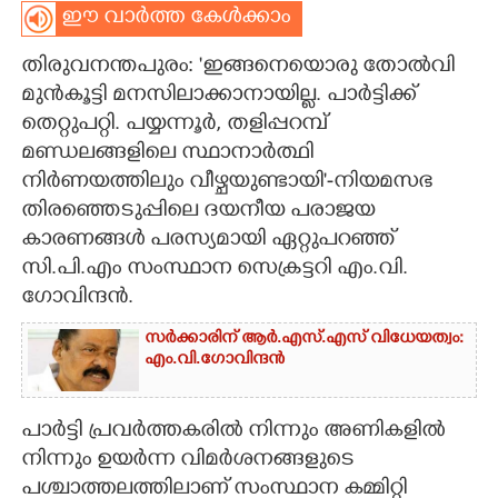
ഈ വാർത്ത കേൾക്കാം
CARTOONS
തിരുവനന്തപുരം: 'ഇങ്ങനെയൊരു തോൽവി
മുൻകൂട്ടി മനസിലാക്കാനായില്ല. പാർട്ടിക്ക്
LITERATURE
തെറ്റുപറ്റി. പയ്യന്നൂർ, തളിപ്പറമ്പ്
മണ്ഡലങ്ങളിലെ സ്ഥാനാർത്ഥി
ZOOM
നിർണയത്തിലും വീഴ്ചയുണ്ടായി"-നിയമസഭ
തിരഞ്ഞെടുപ്പിലെ ദയനീയ പരാജയ
CONTACT US
കാരണങ്ങൾ പരസ്യമായി ഏറ്റുപറഞ്ഞ്
സി.പി.എം സംസ്ഥാന സെക്രട്ടറി എം.വി.
ഗോവിന്ദൻ.
സർക്കാരിന് ആർ.എസ്‌.എസ്‌ വിധേയത്വം:
എം.വി.ഗോവിന്ദൻ
പാർട്ടി പ്രവർത്തകരിൽ നിന്നും അണികളിൽ
നിന്നും ഉയർന്ന വിമർശനങ്ങളുടെ
പശ്ചാത്തലത്തിലാണ് സംസ്ഥാന കമ്മിറ്റി