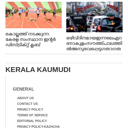
കൊല്ലത്ത് നടക്കുന്ന
ഒഴിവ് ദിനമായ ഇന്നലെ എറ
കേരള സംസ്ഥാന ഇന്റർ
ണാകുളം സൗത്ത് പാലത്തി
ഡിസ്ട്രിക്റ്റ് ക്ലബ്
ൽ അനുഭവപ്പെട്ട ഗതാഗത
അത്‌ലറ്റിക്
ക്കുരുക്ക്
ചാമ്പ്യൻഷിപ്പിൽ അണ്ടർ
20 ആൺകുട്ടികളുടെ 200
മീറ്റർ ഓട്ടം ഫൈനൽ
KERALA KAUMUDI
മത്സരത്തിനിടെ സിന്തറ്റിക്
ട്രാക്കിന് കുറുകെ ഓടുന്ന
നായകൾ.
GENERAL
ABOUT US
CONTACT US
PRIVACY POLICY
TERMS OF SERVICE
EDITORIAL POLICY
PRIVACY POLICY-KAZHCHA