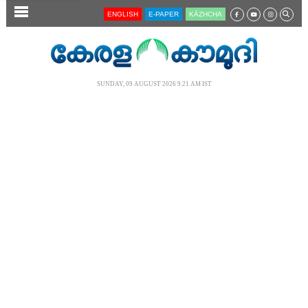
SECTIONS
ENGLISH
E-PAPER
KĀZHCHA
HOME
LATEST
SUNDAY, 09 AUGUST 2026 9.21 AM IST
AUDIO
NOTIFIED NEWS
POLL
KERALA
LOCAL
NEWS 360
CASE DIARY