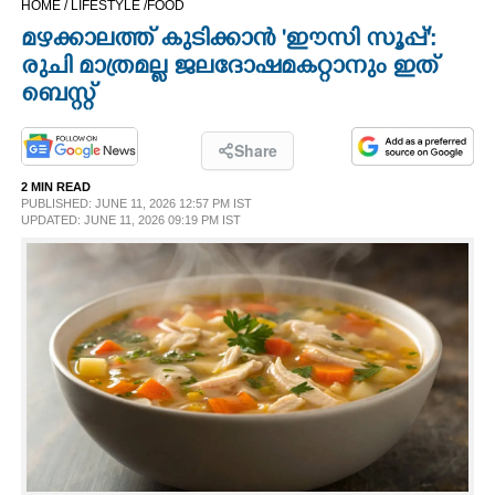
HOME /
LIFESTYLE /
FOOD
CINEMA
മഴക്കാലത്ത് കുടിക്കാൻ 'ഈസി സൂപ്പ്':
രുചി മാത്രമല്ല ജലദോഷമകറ്റാനും ഇത്
OPINION
ബെസ്റ്റ്
PHOTOS
Share
2 MIN READ
PUBLISHED: JUNE 11, 2026 12:57 PM IST
LIFESTYLE
UPDATED: JUNE 11, 2026 09:19 PM IST
SPIRITUAL
INFO+
ART
ASTRO