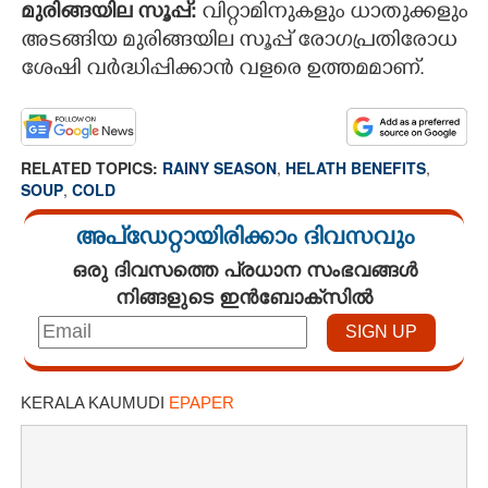
മുരിങ്ങയില സൂപ്പ്:
വിറ്റാമിനുകളും ധാതുക്കളും
അടങ്ങിയ മുരിങ്ങയില സൂപ്പ് രോഗപ്രതിരോധ
ശേഷി വർദ്ധിപ്പിക്കാൻ വളരെ ഉത്തമമാണ്.
RELATED TOPICS:
RAINY SEASON
,
HELATH BENEFITS
,
SOUP
,
COLD
അപ്ഡേറ്റായിരിക്കാം ദിവസവും
ഒരു ദിവസത്തെ പ്രധാന സംഭവങ്ങൾ
നിങ്ങളുടെ ഇൻബോക്സിൽ
KERALA KAUMUDI
EPAPER
×
Share this link