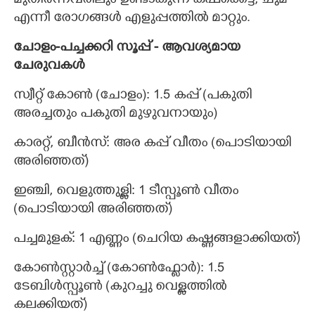
മുതിർന്നവരിലും ഉണ്ടാകുന്ന കഫക്കെട്ട്,​ ചുമ
എന്നീ രോഗങ്ങൾ എളുപ്പത്തിൽ മാറ്റും.
ചോളം-പച്ചക്കറി സൂപ്പ് -
ആവശ്യമായ
ചേരുവകൾ
സ്വീറ്റ് കോൺ (ചോളം): 1.5 കപ്പ് (പകുതി
അരച്ചതും പകുതി മുഴുവനായും)
കാരറ്റ്, ബീൻസ്: അര കപ്പ് വീതം (പൊടിയായി
അരിഞ്ഞത്)
ഇഞ്ചി, വെളുത്തുള്ളി: 1 ടീസ്പൂൺ വീതം
(പൊടിയായി അരിഞ്ഞത്)
പച്ചമുളക്: 1 എണ്ണം (ചെറിയ കഷ്ണങ്ങളാക്കിയത്)
കോൺസ്റ്റാർച്ച് (കോൺഫ്ലോർ): 1.5
ടേബിൾസ്പൂൺ (കുറച്ചു വെള്ളത്തിൽ
കലക്കിയത്)