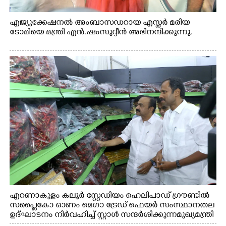
എജ്യുക്കേഷനൽ അംബാസഡറായ എസ്തർ മരിയ
ടോമിയെ മന്ത്രി എൻ.ഷംസുദ്ദീൻ അഭിനന്ദിക്കുന്നു.
എറണാകുളം കലൂർ സ്റ്റേഡിയം ഹെലിപാഡ് ഗ്രൗണ്ടിൽ
സപ്ളൈകോ ഓണം മെഗാ ട്രേഡ് ഫെയർ സംസ്ഥാനതല
ഉദ്ഘാടനം നിർവഹിച്ച് സ്റ്റാൾ സന്ദർശിക്കുന്ന മുഖ്യമന്ത്രി
വി.ഡി. സതീശൻ. മന്ത്രി അനൂപ് ജേക്കബ് സമീപം