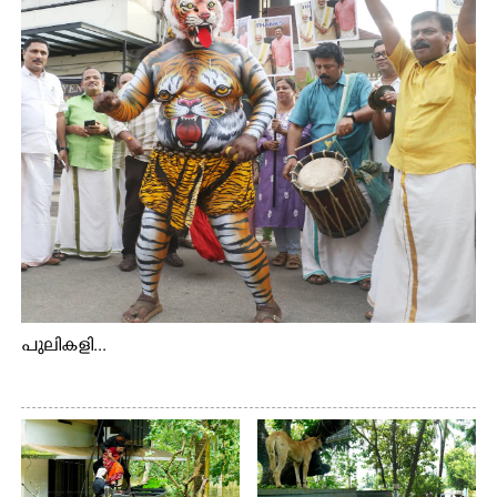
കാണുന്ന കടത്ത് വള്ളം
പുലികളി...