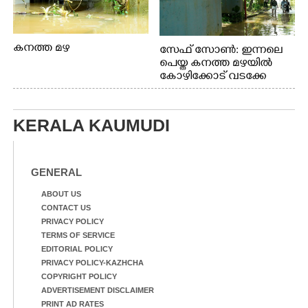
കനത്ത മഴ
സേഫ് സോൺ: ഇന്നലെ
പെയ്ത കനത്ത മഴയിൽ
കോഴിക്കോട് വടക്കേ
വയലിൽ വെള്ളം
കയറിയതിനെ തുടർന്ന്
വീട്ടുസാധനങ്ങളുമായി
KERALA KAUMUDI
വെള്ളത്തിലൂടെ
നടന്നുവരുന്നവരെ
മതിലിനു മുകളിൽ നോക്കി
നിൽക്കുന്ന
GENERAL
നായ. ഫോട്ടോ: കെ.വിശ്വജി
ത്ത്
ABOUT US
CONTACT US
PRIVACY POLICY
TERMS OF SERVICE
EDITORIAL POLICY
PRIVACY POLICY-KAZHCHA
COPYRIGHT POLICY
ADVERTISEMENT DISCLAIMER
PRINT AD RATES