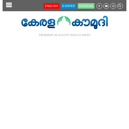
SECTIONS
ENGLISH
E-PAPER
KĀZHCHA
HOME
LATEST
THURSDAY, 06 AUGUST 2026 6.23 AM IST
AUDIO
NOTIFIED NEWS
POLL
KERALA
LOCAL
NEWS 360
CASE DIARY