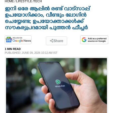
HOME /
LIFESTYLE /
TECH
CINEMA
ഇനി ഒരേ ആപ്പിൽ രണ്ട് വാട്‌സാപ്പ്
ഉപയോഗിക്കാം, വീണ്ടും ലോഗിൻ
OPINION
ചെയ്യേണ്ട; ഉപയോക്താക്കൾക്ക്
സൗകര്യപ്രദമായി പുത്തൻ ഫീച്ചർ
PHOTOS
Share
LIFESTYLE
1 MIN READ
PUBLISHED: JUNE 09, 2026 10:12 AM IST
SPIRITUAL
INFO+
ART
ASTRO