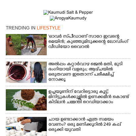
TRENDING IN
LIFESTYLE
Copy Link
'ഓവർ സ്‌പീഡാണ് സാറേ ഇവന്റെ
മെയിൻ; കുഞ്ഞുമിടുക്കന്റെ ലോഡിംഗ്
വീഡിയോ വൈറൽ
അൽപ്പം കറ്റാർവാഴ ജെൽ മതി, മുടി
ഭംഗിയായി വളരും; ആഴ്‌ചയിൽ
ഒരുതവണ ഇതൊന്ന് പരീക്ഷിച്ച്
നോക്കൂ
ഉച്ചയൂണിന് വേറിട്ടൊരു കൂട്ട്;
മിനിട്ടുകൾക്കുള്ളിൽ ഉണക്കമീൻ കൊണ്ട്
കിടിലൻ ചമ്മന്തി റെഡിയാക്കാം
ചായ ഉണ്ടാക്കാൻ എത്ര സമയം
വേണം? ഒരു മണിക്കൂറിൽ 249 കപ്പ്
ഒരുക്കി യുവതി