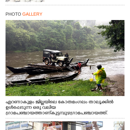
PHOTO
GALLERY
എറണാകുളം ജില്ലയിലെ കോതമംഗലം താലൂക്കിൽ
ഉൾപ്പെടുന്ന ഒരു വലിയ
ഗ്രാമപഞ്ചായത്താണ് കുട്ടമ്പുഴ ഗ്രാമ പഞ്ചായത്ത്.
ആദിവാസി ഊരുകളായ വെള്ളാരംകുത്ത്, കത്തിപ്പാറ,
ഉറിയംപെട്ടി, തേക്കല്ല്, വെട്ടിക്കല്ല്, മഞ്ചപ്പാറ എന്നീ ആറു
സ്ഥലങ്ങളിലേക്കുള്ള പ്രധാന സഞ്ചാര മാർഗമാണ് ഈ