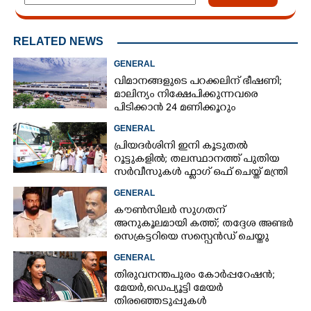
RELATED NEWS
GENERAL
വിമാനങ്ങളുടെ പറക്കലിന് ഭീഷണി;​
മാലിന്യം നിക്ഷേപിക്കുന്നവരെ
പിടിക്കാൻ 24 മണിക്കൂറും
പ്രവർത്തിക്കുന്ന സ്‌ക്വാഡ്
GENERAL
പ്രിയദർശിനി ഇനി കൂടുതൽ
റൂട്ടുകളിൽ; തലസ്ഥാനത്ത് പുതിയ
സർവീസുകൾ ഫ്ലാഗ് ഒഫ് ചെയ്ത് മന്ത്രി
കെ മുരളീധരൻ
GENERAL
കൗൺസിലർ സുഗതന്
അനുകൂലമായി കത്ത്; തദ്ദേശ അണ്ടർ
സെക്രട്ടറിയെ സസ്പെൻഡ് ചെയ്തു
GENERAL
തിരുവനന്തപുരം കോർപ്പറേഷൻ;
മേയർ, ഡെപ്യൂട്ടി മേയർ
തിരഞ്ഞെടുപ്പുകൾ