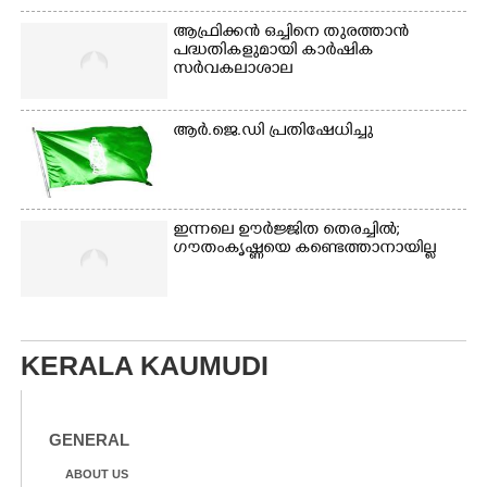
ആഫ്രിക്കൻ ഒച്ചിനെ തുരത്താൻ
പദ്ധതികളുമായി കാർഷിക
സർവകലാശാല
ആർ.ജെ.ഡി പ്രതിഷേധിച്ചു
ഇന്നലെ ഊർജ്ജിത തെരച്ചിൽ;
ഗൗതംകൃഷ്ണയെ കണ്ടെത്താനായില്ല
KERALA KAUMUDI
GENERAL
ABOUT US