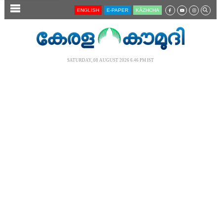
SECTIONS
ENGLISH
E-PAPER
KĀZHCHA
HOME
LATEST
SATURDAY, 08 AUGUST 2026 6.46 PM IST
AUDIO
NOTIFIED NEWS
POLL
KERALA
LOCAL
NEWS 360
CASE DIARY