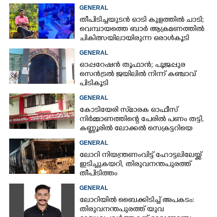
റദ്ദാക്കണമെന്നാവശ്യപ്പെട്ട് സിപിഎം
GENERAL
തീപിടിച്ചയുടൻ ഓടി കുളത്തിൽ ചാടി;
വെമ്പായത്തെ ബാർ ആക്രമണത്തിൽ
ചികിത്സയിലായിരുന്ന ഒരാൾകൂടി
മരിച്ചു
GENERAL
ഓപ്പറേഷൻ തൂഫാൻ; പൂജപ്പുര
സെൻട്രൽ ജയിലിൽ നിന്ന് കഞ്ചാവ്
പിടികൂടി
GENERAL
കോടിയേരി സ്‌മാരക ഓഫീസ്
നിർമ്മാണത്തിന്റെ പേരിൽ പണം തട്ടി,
കണ്ണൂരിൽ ലോക്കൽ സെക്രട്ടറിയെ
നീക്കി
GENERAL
ലോറി നിയന്ത്രണംവിട്ട് ഹോട്ടലിലേയ്ക്ക്
ഇടിച്ചുകയറി, തിരുവനന്തപുരത്ത്
തീപിടിത്തം
GENERAL
ലോറിയിൽ ബൈക്കിടിച്ച് അപകടം:
തിരുവനന്തപുരത്ത് യുവ