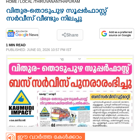
HOME /
LOCAL /
THIRUVANANTHAPURAM
CINEMA
വിതുര-തൊടുപുഴ സൂപ്പർഫാസ്റ്റ്
സർവീസ് വീണ്ടും നിലച്ചു
OPINION
Share
PHOTOS
1 MIN READ
PUBLISHED: JUNE 03, 2026 10:57 PM IST
LIFESTYLE
SPIRITUAL
INFO+
ART
ASTRO
ഈ വാർത്ത കേൾക്കാം