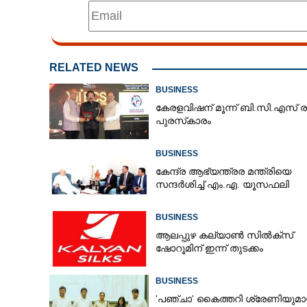
RELATED NEWS
BUSINESS
കേരളവിഷന് മൂന്ന് ബി.സി.എസ് ര
പുരസ്‌കാരം
BUSINESS
കേന്ദ്ര ആഭ്യന്ത്രര മന്ത്രിയെ
സന്ദർശിച്ച് എം.എ. യൂസഫലി
BUSINESS
ആലപ്പുഴ കല്യാൺ സിൽക്‌സ്
ഷോറൂമിന് ഇന്ന് തുടക്കം
BUSINESS
'​പ​ഞ്ചാ​'​ ​കൈ​ത്ത​റി​ ​ശ്രേ​ണി​യു​മാ​യ