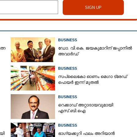
BUSINESS
ത്ന
ഡോ. വി.കെ. ജയകുമാറിന് ജപ്പാനിൽ
അവാർഡ്
BUSINESS
സപ്ലൈകോ ഓണം മെഗാ ട്രേഡ്
ഫെയർ ഇന്ന് മുതൽ
BUSINESS
റെക്കാഡ് അറ്റാദായവുമായി
എസ്.ബി.ഐ
BUSINESS
ി​ ​
ഭാഗ്യക്കുറി ഫലം അറിയാൻ