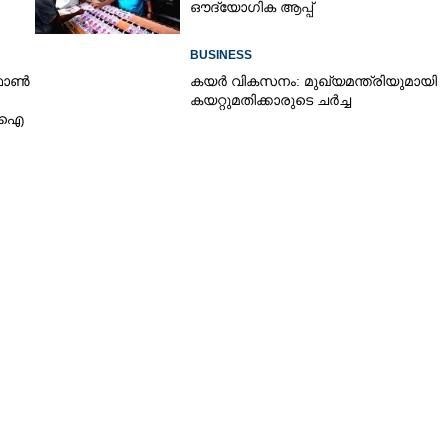
ഔദ്യോഗിക ആപ്പ്
BUSINESS
 ഫോൺ
കയർ വികസനം: മുഖ്യമന്ത്രിയുമായി
കയറ്റുമതിക്കാരുടെ ചർച്ച
ബിഐ
Share this link
Copy Link
ൂചിക പുറത്തിറക്കാൻ