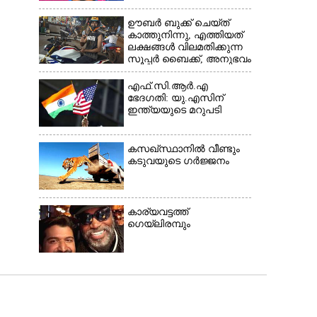
ഊബർ ബുക്ക് ചെയ്‌ത്
കാത്തുനിന്നു,​ എത്തിയത്
ലക്ഷങ്ങൾ വിലമതിക്കുന്ന
സൂപ്പർ ബൈക്ക്,​ അനുഭവം
പങ്കുവച്ച് യുവാവ്
എഫ്.സി.ആർ.എ
ഭേദഗതി: യു.എസിന്
ഇന്ത്യയുടെ മറുപടി
കസഖ്‌സ്ഥാനിൽ വീണ്ടും
കടുവയുടെ ഗർജ്ജനം
കാര്യവട്ടത്ത്
ഗെയ്‌ലിരമ്പും