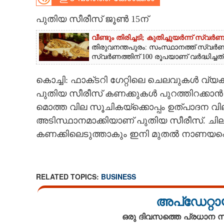
CARTOONS
പുതിയ സീരീസ് ജൂൺ 15ന്
വീണ്ടും തിരിച്ചടി; കുതിച്ചുയർന്ന് സ്വ
LITERATURE
തിരുവനന്തപുരം: സംസ്ഥാനത്ത് സ്വർണവിലയ
സ്വർണത്തിന് 100 രൂപയാണ് വർദ്ധിച്ചത്.
ZOOM
കൊച്ചി: ഫാക്‌ടറി ഗേറ്റിലെ ചെലവുകൾ വ്
പുതിയ സീരീസ് കണക്കുകൾ പുറത്തിറക്കാൻ വ
CONTACT US
മൊത്ത വില സൂചികയ്ക്കൊപ്പം ഉത്പാദന വി
അടിസ്ഥാനമാക്കിയാണ് പുതിയ സീരീസ്. ചില്
കണക്കിലെടുത്താകും ഇനി മുതൽ നാണയപ്പെര
RELATED TOPICS:
BUSINESS
അപ്ഡേറ്റാ
ഒരു ദിവസത്തെ പ്രധാന