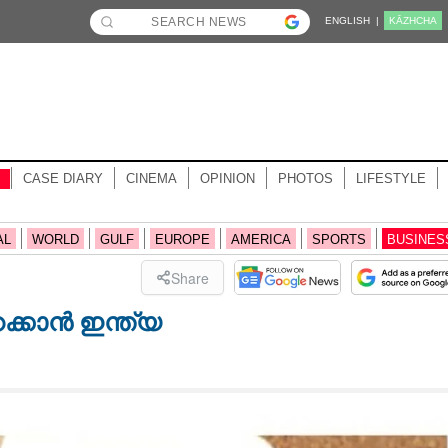
ENGLISH |
KĀZHCHA
CASE DIARY
CINEMA
OPINION
PHOTOS
LIFESTYLE
AL
WORLD
GULF
EUROPE
AMERICA
SPORTS
BUSINES
Share
ക്കാൻ ഇന്ത്യ