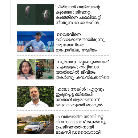
'പിരിയാൻ വയ്യെന്റെ
കുഞ്ഞേ'; ജീവനറ്റ
കുഞ്ഞിനെ ചുമലിലേറ്റി
നീന്തുന്ന ഡോൾഫിൻ;
കടലിലെ വൈകാരിക
നിമിഷങ്ങൾ
'വൈഭവിനെ
ഒഴിവാക്കേണ്ടതായിരുന്നു,​
ആ യോഗ്യത
ഇപ്പോഴില്ല, ആദ്യം
എല്ലാം പഠിക്കട്ടെ';
നിർദേശവുമായി മുൻ
'സുരക്ഷ ഉറപ്പാക്കുമെന്നത്
ക്രിക്കറ്റ് താരം
പച്ചക്കള്ളം'; റാപ്പിഡോ
യാത്രയിൽ ജീവിതം
×
തകർന്നു, കമ്പനിക്കെതിരെ
പരാതിയുമായി യുവതി
'ഹലോ അങ്കിൾ': ഏറ്റവും
ഇഷ്ടപ്പെട്ട ബിജെപി
നേതാവ് ആരാണെന്ന്
വെളിപ്പെടുത്തി രാഹുൽ
ഗാന്ധി
25 വർഷത്തെ ജോലി ഒറ്റ
ദിവസംകൊണ്ട് തകർന്നു;
ഉപജീവനത്തിനായി
ടാക്‌സി ഡ്രൈവറായി,​
അനുഭവം പങ്കുവച്ച് യുവതി