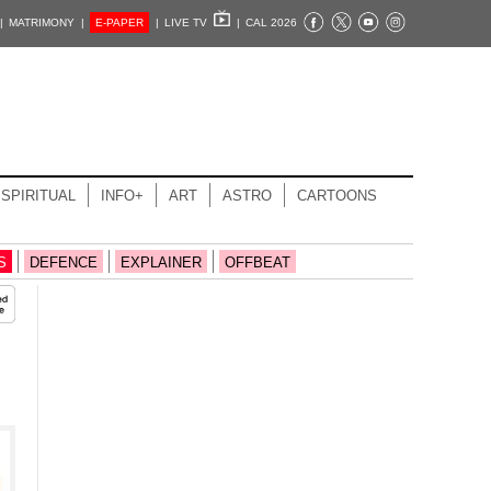
|
MATRIMONY |
E-PAPER
|
LIVE TV
|
CAL 2026
SPIRITUAL
INFO+
ART
ASTRO
CARTOONS
S
DEFENCE
EXPLAINER
OFFBEAT