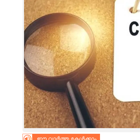
CINEMA
OPINION
PHOTOS
LIFESTYLE
SPIRITUAL
INFO+
ART
ASTRO
ഈ വാർത്ത കേൾക്കാം