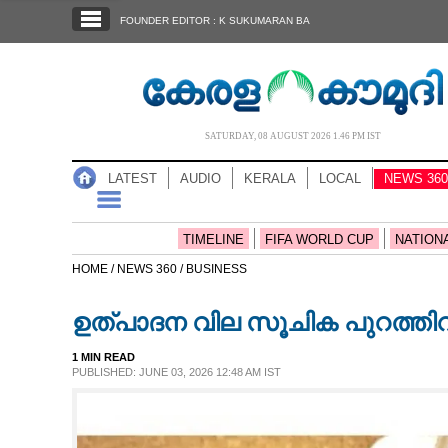
SECTIONS
FOUNDER EDITOR : K SUKUMARAN BA
HOME
LATEST
AUDIO
SATURDAY, 08 AUGUST 2026 1.46 PM IST
NOTIFIED NEWS
LATEST
AUDIO
KERALA
LOCAL
NEWS 360
POLL
KERALA
TIMELINE
FIFA WORLD CUP
NATION
HOME /
NEWS 360 /
BUSINESS
LOCAL
ഉത്പാദന വില സൂചിക പുറത്തിറ
NEWS 360
1 MIN READ
PUBLISHED: JUNE 03, 2026 12:48 AM IST
CASE DIARY