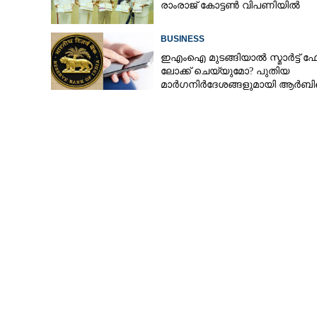
രാം​രാ​ജ് ​കോ​ട്ടൺ വിപണിയിൽ
BUSINESS
ഇഎംഐ മുടങ്ങിയാൽ സ്മാർട്ട്
ലോക്ക് ചെയ്യുമോ? പുതിയ
മാർഗനിർദേശങ്ങളുമായി ആർ
ഉത്പാദന വില സ