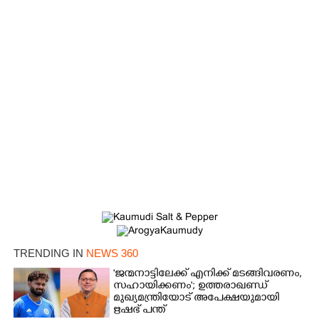
×
Share this link
Copy Link
TRENDING IN
NEWS 360
'ജന്മനാട്ടിലേക്ക് എനിക്ക് മടങ്ങിവരണം,
സഹായിക്കണം'; ഉത്തരാഖണ്ഡ്
മുഖ്യമന്ത്രിയോട് അപേക്ഷയുമായി
ഋഷഭ് പന്ത്