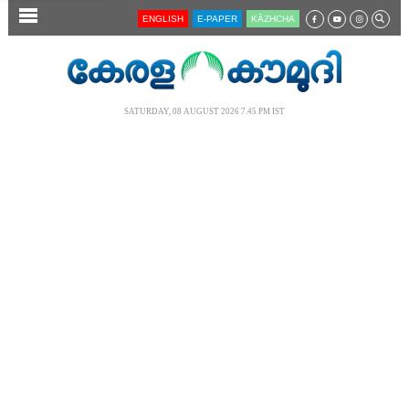
SECTIONS
ENGLISH
E-PAPER
KĀZHCHA
HOME
LATEST
SATURDAY, 08 AUGUST 2026 7.45 PM IST
AUDIO
NOTIFIED NEWS
POLL
KERALA
LOCAL
NEWS 360
CASE DIARY