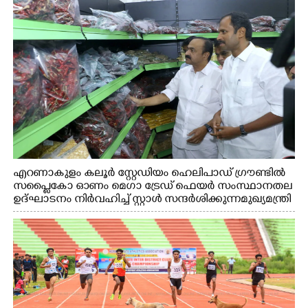
എറണാകുളം കലൂർ സ്റ്റേഡിയം ഹെലിപാഡ് ഗ്രൗണ്ടിൽ
സപ്ളൈകോ ഓണം മെഗാ ട്രേഡ് ഫെയർ സംസ്ഥാനതല
ഉദ്ഘാടനം നിർവഹിച്ച് സ്റ്റാൾ സന്ദർശിക്കുന്ന മുഖ്യമന്ത്രി
വി.ഡി. സതീശൻ. മന്ത്രി അനൂപ് ജേക്കബ് സമീപം