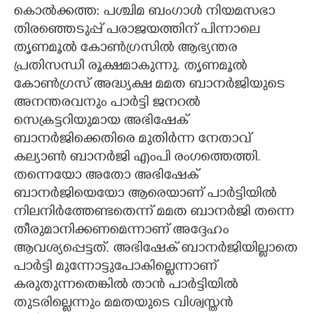
കൊൽക്കത്ത: പശ്ചിമ ബംഗാൾ നിയമസഭാ
CARTOONS
തിരഞ്ഞെടുപ്പ് പരാജയത്തിന് പിന്നാലെ
തൃണമൂൽ കോൺഗ്രസിൽ ആഭ്യന്തര
പ്രതിസന്ധി രൂക്ഷമാകുന്നു. തൃണമൂൽ
LITERATURE
കോൺഗ്രസ് അദ്ധ്യക്ഷ മമത ബാനർജിയുടെ
അനന്തരവനും പാർട്ടി ജനറൽ
ZOOM
സെക്രട്ടറിയുമായ അഭിഷേക്
ബാനർജിക്കെതിരെ മുതിർന്ന നേതാവ്
CONTACT US
കല്യാൺ ബാനർജി എംപി രംഗത്തെത്തി.
തന്നെയോ അതോ അഭിഷേക്
ബാനർജിയെയോ ആരെയാണ് പാർട്ടിയിൽ
നിലനിർത്തേണ്ടതെന്ന് മമത ബാനർജി തന്നെ
തീരുമാനിക്കണമെന്നാണ് അദ്ദേഹം
ആവശ്യപ്പെട്ടത്. അഭിഷേക് ബാനർജിയില്ലാതെ
പാർട്ടി മുന്നോട്ടുപോകില്ലെന്നാണ്
കരുതുന്നതെങ്കിൽ താൻ പാർട്ടിയിൽ
തുടരില്ലെന്നും മമതയുടെ വിശ്വസ്തൻ