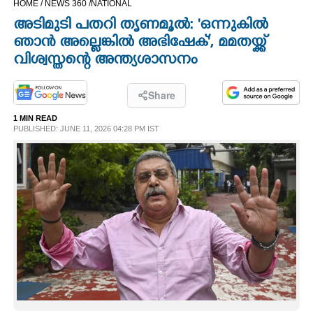
HOME /
NEWS 360 /
NATIONAL
CINEMA
അടിമുടി പതറി തൃണമൂൽ: 'ഒന്നുകിൽ
ഞാൻ അല്ലെങ്കിൽ അഭിഷേക്', മമതയ്ക്ക്
OPINION
വിശ്വസ്തന്റെ അന്ത്യശാസനം
PHOTOS
Share
1 MIN READ
PUBLISHED: JUNE 11, 2026 04:28 PM IST
LIFESTYLE
SPIRITUAL
INFO+
ART
ASTRO