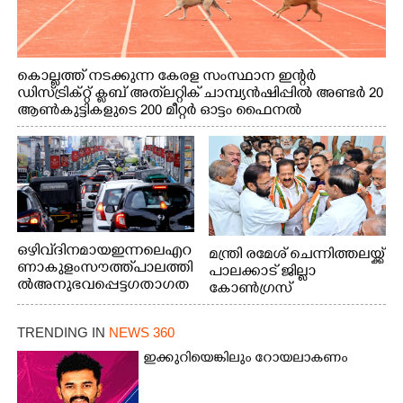
കൊല്ലത്ത് നടക്കുന്ന കേരള സംസ്ഥാന ഇന്റർ
ഡിസ്ട്രിക്റ്റ് ക്ലബ് അത്‌ലറ്റിക് ചാമ്പ്യൻഷിപ്പിൽ അണ്ടർ 20
ആൺകുട്ടികളുടെ 200 മീറ്റർ ഓട്ടം ഫൈനൽ
മത്സരത്തിനിടെ സിന്തറ്റിക് ട്രാക്കിന് കുറുകെ ഓടുന്ന
നായകൾ.
ഒഴിവ് ദിനമായ ഇന്നലെ എറ
മന്ത്രി രമേശ് ചെന്നിത്തലയ്ക്ക്
ണാകുളം സൗത്ത് പാലത്തി
പാലക്കാട് ജില്ലാ
ൽ അനുഭവപ്പെട്ട ഗതാഗത
കോൺഗ്രസ്
ക്കുരുക്ക്
TRENDING IN
NEWS 360
ഇക്കുറിയെങ്കിലും റോയലാകണം