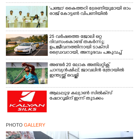
'​പ​ഞ്ചാ​'​ ​കൈ​ത്ത​റി​ ​ശ്രേ​ണി​യു​മാ​യി​ ​രാം​
രാ​ജ് ​കോ​ട്ടൺ വിപണിയിൽ
25 വർഷത്തെ ജോലി ഒറ്റ
ദിവസംകൊണ്ട് തകർന്നു;
ഉപജീവനത്തിനായി ടാക്‌സി
ഡ്രൈവറായി,​ അനുഭവം പങ്കുവച്ച്
യുവതി
അണ്ടർ 20 ലോക അത്‌ലറ്റിക്സ്
ചാമ്പ്യൻഷിപ്പ്; ജാവലിൻ ത്രോയിൽ
ഇന്ത്യയ്ക്ക് വെള്ളി
ആലപ്പുഴ കല്യാൺ സിൽക്‌സ്
ഷോറൂമിന് ഇന്ന് തുടക്കം
PHOTO
GALLERY