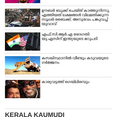
ഊബർ ബുക്ക് ചെയ്‌ത് കാത്തുനിന്നു,​
എത്തിയത് ലക്ഷങ്ങൾ വിലമതിക്കുന്ന
സൂപ്പർ ബൈക്ക്,​ അനുഭവം പങ്കുവച്ച്
യുവാവ്
എഫ്.സി.ആർ.എ ഭേദഗതി:
യു.എസിന് ഇന്ത്യയുടെ മറുപടി
കസഖ്‌സ്ഥാനിൽ വീണ്ടും കടുവയുടെ
ഗർജ്ജനം
കാര്യവട്ടത്ത് ഗെയ്‌ലിരമ്പും
KERALA KAUMUDI