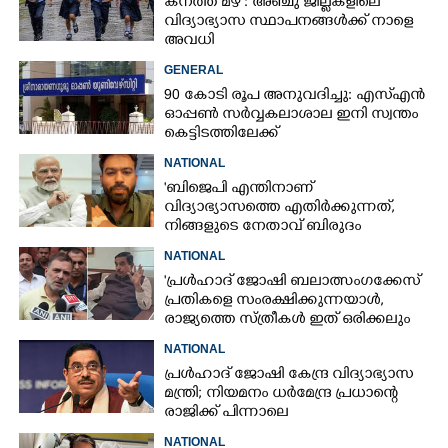
കനത്ത മഴ : അഞ്ചു ജില്ലകളിലെ
വിദ്യാഭ്യാസ സ്ഥാപനങ്ങൾക്ക് നാളെ
അവധി
GENERAL
90 കോടി രൂപ അനുവദിച്ചു: എസ്എൻ
ഓപ്പൺ സർവ്വകലാശാല ഇനി സ്വന്തം
കെട്ടിടത്തിലേക്ക്
NATIONAL
'ബിജെപി എന്തിനാണ്
വിദ്യാഭ്യാസത്തെ എതിർക്കുന്നത്,
നിങ്ങളുടെ നേതാവ് ബിരുദം
നേടിയത് തെളിയിക്കുമോ?'
NATIONAL
'പ്രൾഹാദ് ജോഷി ബലാത്സംഗക്കേസ്
പ്രതികളെ സംരക്ഷിക്കുന്നയാൾ,
രാജ്യത്തെ സ്ത്രീകൾ ഇത് ഒരിക്കലും
അംഗീകരിക്കില്ല'
NATIONAL
പ്രൾഹാദ് ജോഷി കേന്ദ്ര വിദ്യാഭ്യാസ
മന്ത്രി; നിയമനം ധർമേന്ദ്ര പ്രധാന്റെ
രാജിക്ക് പിന്നാലെ
NATIONAL