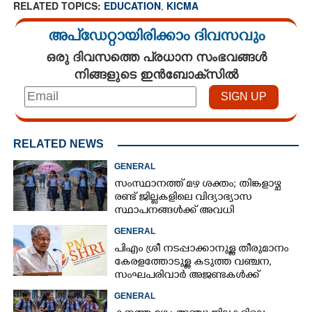
RELATED TOPICS:
EDUCATION
,
KICMA
അപ്ഡേറ്റായിരിക്കാം ദിവസവും
ഒരു ദിവസത്തെ പ്രധാന സംഭവങ്ങൾ
നിങ്ങളുടെ ഇൻബോക്സിൽ
RELATED NEWS
GENERAL
സംസ്ഥാനത്ത് മഴ ശക്തം; തിങ്കളാഴ്ച
രണ്ട് ജില്ലകളിലെ വിദ്യാഭ്യാസ
സ്ഥാപനങ്ങൾക്ക് അവധി
GENERAL
പിഎം ശ്രീ നടപ്പാക്കാനുള്ള തീരുമാനം
കേരളത്തോടുള്ള കടുത്ത വഞ്ചന,​
സംഘപരിവാർ അജണ്ടകൾക്ക്
മുന്നിൽ സർക്കാർ ഓച്ഛാനിച്ചു
GENERAL
നിൽക്കുന്നു'