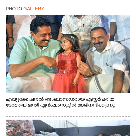
PHOTO
GALLERY
എജ്യുക്കേഷനൽ അംബാസഡറായ എസ്തർ മരിയ
ടോമിയെ മന്ത്രി എൻ.ഷംസുദ്ദീൻ അഭിനന്ദിക്കുന്നു.