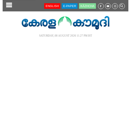
SECTIONS
ENGLISH
E-PAPER
KĀZHCHA
HOME
LATEST
SATURDAY, 08 AUGUST 2026 11.27 PM IST
AUDIO
NOTIFIED NEWS
POLL
KERALA
LOCAL
NEWS 360
CASE DIARY