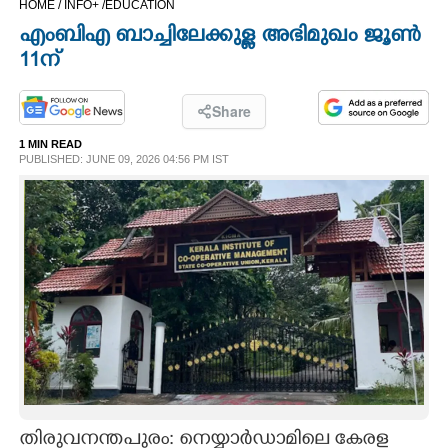
HOME /
INFO+ /
EDUCATION
CINEMA
എംബിഎ ബാച്ചിലേക്കുള്ള അഭിമുഖം ജൂൺ
11ന്
OPINION
Share
PHOTOS
1 MIN READ
PUBLISHED: JUNE 09, 2026 04:56 PM IST
LIFESTYLE
SPIRITUAL
INFO+
ART
ASTRO
തിരുവനന്തപുരം: നെയ്യാർഡാമിലെ കേരള