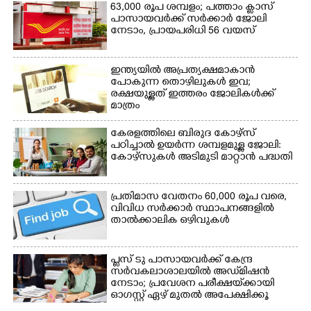
63,000 രൂപ ശമ്പളം; പത്താം ക്ലാസ്
പാസായവർക്ക് സർക്കാർ ജോലി
നേടാം, പ്രായപരിധി 56 വയസ്
ഇന്ത്യയിൽ അപ്രത്യക്ഷമാകാൻ
Copy Link
പോകുന്ന തൊഴിലുകൾ ഇവ;
രക്ഷയുള്ളത് ഇത്തരം ജോലികൾക്ക്
മാത്രം
കേരളത്തിലെ ബിരുദ കോഴ്സ്
പഠിച്ചാൽ ഉയർന്ന ശമ്പളമുള്ള ജോലി:​
കോഴ്സുകൾ അടിമുടി മാറ്റാൻ പദ്ധതി
പ്രതിമാസ വേതനം 60,​000 രൂപ വരെ,​
വിവിധ സർക്കാർ സ്ഥാപനങ്ങളിൽ
താൽക്കാലിക ഒഴിവുകൾ
പ്ലസ് ടു പാസായവർക്ക് കേന്ദ്ര
സർവകലാശാലയിൽ അഡ്‌മിഷൻ
നേടാം; പ്രവേശന പരീക്ഷയ്‌ക്കായി
ഓഗസ്റ്റ് ഏഴ് മുതൽ അപേക്ഷിക്കൂ