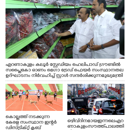
എറണാകുളം കലൂർ സ്റ്റേഡിയം ഹെലിപാഡ് ഗ്രൗണ്ടിൽ
സപ്ളൈകോ ഓണം മെഗാ ട്രേഡ് ഫെയർ സംസ്ഥാനതല
ഉദ്ഘാടനം നിർവഹിച്ച് സ്റ്റാൾ സന്ദർശിക്കുന്ന മുഖ്യമന്ത്രി
വി.ഡി. സതീശൻ. മന്ത്രി അനൂപ് ജേക്കബ് സമീപം
കൊല്ലത്ത് നടക്കുന്ന
ഒഴിവ് ദിനമായ ഇന്നലെ എറ
കേരള സംസ്ഥാന ഇന്റർ
ണാകുളം സൗത്ത് പാലത്തി
ഡിസ്ട്രിക്റ്റ് ക്ലബ്