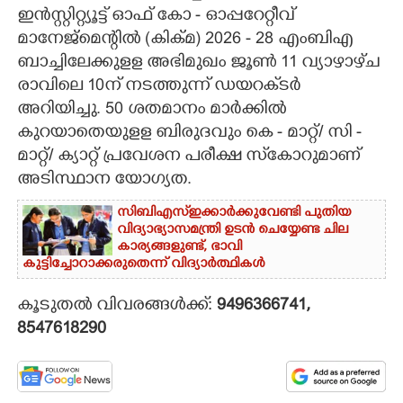
ഇൻസ്റ്റിറ്റ്യൂട്ട് ഓഫ് കോ - ഓപ്പറേറ്റീവ്
CARTOONS
മാനേജ്മെന്റിൽ (കിക്മ) 2026 - 28 എംബിഎ
ബാച്ചിലേക്കുളള അഭിമുഖം ജൂൺ 11 വ്യാഴാഴ്‌ച
LITERATURE
രാവിലെ 10ന് നടത്തുന്ന് ഡയറക്‌ടർ
അറിയിച്ചു. 50 ശതമാനം മാർക്കിൽ
കുറയാതെയുളള ബിരുദവും കെ - മാറ്റ്/ സി -
ZOOM
മാറ്റ്/ ക്യാറ്റ് പ്രവേശന പരീക്ഷ സ്‌കോറുമാണ്
അടിസ്ഥാന യോഗ്യത.
CONTACT US
സിബിഎസ്ഇക്കാർക്കുവേണ്ടി പുതിയ
വിദ്യാഭ്യാസമന്ത്രി ഉടൻ ചെയ്യേണ്ട ചില
കാര്യങ്ങളുണ്ട്, ഭാവി
കുട്ടിച്ചോറാക്കരുതെന്ന് വിദ്യാർത്ഥികൾ
കൂടുതൽ വിവരങ്ങൾക്ക്:
9496366741,
8547618290