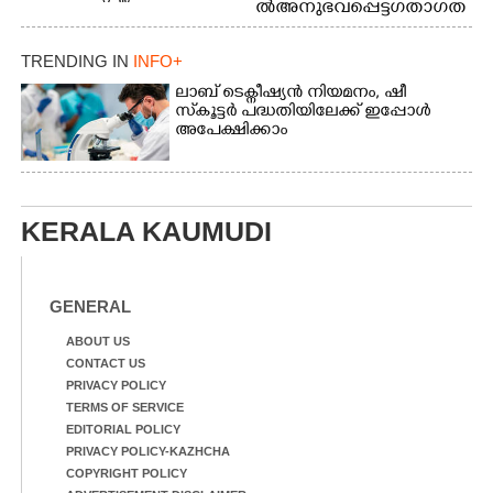
ൽ അനുഭവപ്പെട്ട ഗതാഗത
അത്‌ലറ്റിക്
ക്കുരുക്ക്
ചാമ്പ്യൻഷിപ്പിൽ അണ്ടർ
20 ആൺകുട്ടികളുടെ 200
TRENDING IN
INFO+
മീറ്റർ ഓട്ടം ഫൈനൽ
ലാബ് ടെക്നീഷ്യൻ നിയമനം, ഷീ
മത്സരത്തിനിടെ സിന്തറ്റിക്
സ്‌കൂട്ടർ പദ്ധതിയിലേക്ക് ഇപ്പോൾ
ട്രാക്കിന് കുറുകെ ഓടുന്ന
അപേക്ഷിക്കാം
നായകൾ.
KERALA KAUMUDI
GENERAL
ABOUT US
CONTACT US
PRIVACY POLICY
TERMS OF SERVICE
EDITORIAL POLICY
PRIVACY POLICY-KAZHCHA
COPYRIGHT POLICY