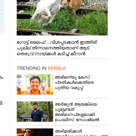
ഗോട്ട് ലൈഫ് ...വിശപ്പടക്കാൻ ഇത്തിരി
പുല്ല് തിന്നാനെത്തിയതാണ് ആട്.
തെരുവ് നായ്ക്കൾ കടിച്ച് കീറാൻ
വന്നതോടെ വയറിന്റെ ആന്തൽ മറന്ന്
ജീവന് വേണ്ടിയായി ഓട്ടം. എറണാകുളം
TRENDING IN
KERALA
വാത്തുരുത്തിയിൽ നിന്നുള്ള കാഴ്ച
ക.
അഭിമന്യു കേസ്:
പ്രതികൾക്കെതിരെ
പുതിയ വകുപ്പ്
ൽ
അർജുൻ ആയങ്കിയെ
പൂട്ടേണ്ടത്
അഭിമാനപ്രശ്നമാക്കി
പൊലീസ്, സാേഷ്യൽ
മീഡിയ ഉപയോഗിക്കുന്നത്
മറ്റൊരാളെന്ന് സംശയം
അഴിമതിക്കാർ