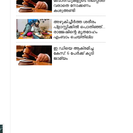
ബോർഡുകളുടെ തലപ്പത്ത്
വരാതെ നോക്കണം
കശുഅണ്ടി
അഴിമതിക്കേസിൽ
ഹൈക്കോടതി
അഴുകിച്ചീർത്ത ശരീരം
പ്ളാസ്റ്റിക്കിൽ പൊതിഞ്ഞ്...
രാജേഷിന്റെ മൃതദേഹം
എംബാം ചെയ്തില്ല
ഇ.ഡിയെ ആക്രമിച്ച
കേസ്: 6 പേർക്ക് കൂടി
ജാമ്യം