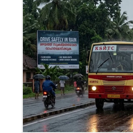
CINEMA
OPINION
PHOTOS
LIFESTYLE
SPIRITUAL
INFO+
ART
ASTRO