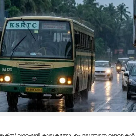
Share this link
യോ, ആക്സിലറേഷൻ കൂട്ടുകയോ, പൊടുന്നനെ വളവുകൾ