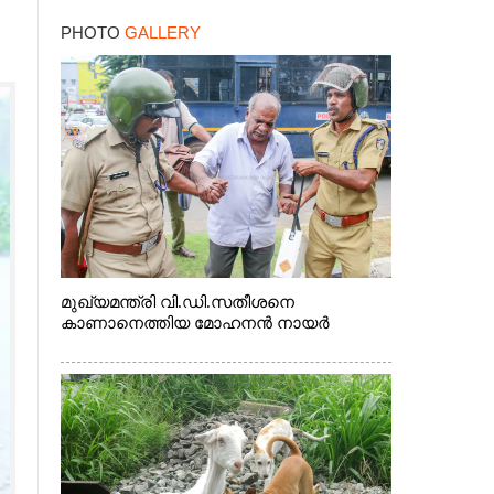
PHOTO
GALLERY
മുഖ്യമന്ത്രി വി.ഡി.സതീശനെ
കാണാനെത്തിയ മോഹനൻ നായർ