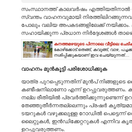
സംസ്ഥാനത്ത് കാലവർഷം എത്തിയതിനാൽ റോ
CARTOONS
സ്വന്തം വാഹനവുമായി നിരത്തിലിറങ്ങുന്ന
പോലും വലിയ അപകടങ്ങളിലേക്ക് നയിക്കാം.
LITERATURE
സഹായിക്കുന്ന പ്രധാന നിർദ്ദേശങ്ങൾ താഴ
ZOOM
കനത്തമഴയുടെ പിന്നാലെ വീട്ടിലെ ചെട
കോഴിക്കോട്:തെങ്ങ്, കവുങ്ങ്, വാഴ, പച
നശിപ്പിക്കുകയാണ് ഇവ ചെയ്യുന്നത്....
CONTACT US
വാഹനം മുൻകൂട്ടി പരിശോധിക്കുക
യാത്ര പുറപ്പെടുന്നതിന് മുൻപ് നിങ്ങളുട
കണ്ടീഷനിലാണോ എന്ന് ഉറപ്പുവരുത്തണം. 
നല്ല രീതിയിൽ പ്രവർത്തിക്കുന്നുണ്ടെന്ന് 
തേഞ്ഞുതീർന്നതല്ലെന്നും പ്രഷർ കൃത്യമാ
ടയറുകൾ വഴുക്കലുള്ള റോഡിൽ പെട്ടെന്ന് ത
ലൈറ്റുകൾ, ഇൻഡിക്കേറ്ററുകൾ എന്നിവ കൃത്
ഉറപ്പുവരുത്തണം.