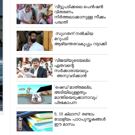
'വീട്ടുപടിക്കലെ പെൻഷൻ
വിതരണം
നിർത്തലാക്കാനുള്ള നീക്കം
പദ്ധതി
അവസാനിപ്പിക്കാനുള്ള
യുഡിഎഫ് അജണ്ടയുടെ
സുഗതന് നൽകിയ
ആദ്യപടി'
മറുപടി
ആഭ്യന്തരവകുപ്പും റദ്ദാക്കി
'വിജയ്‌യുടെയല്ല
ഏതവന്റെ
സർക്കാരായാലും
അനുവദിക്കാൻ
കഴിയില്ല;
മുല്ലപ്പെരിയാറിന്റെ
'ഷെഡ് മാത്രമല്ല,
വെള്ളം കൂട്ടുന്നത്
അടിയിലുള്ളതും
മനസിൽ വച്ചാൽമതി'
×
മാന്തിയെടുക്കാനാവും'
പ്രകോപന
പ്രസംഗവുമായി കെ.കെ.
രാഗേഷ്
9, 10 ക്ലാസ്: രണ്ടാം
വോള്യം പാഠപുസ്തകങ്ങൾ
ഈ മാസം