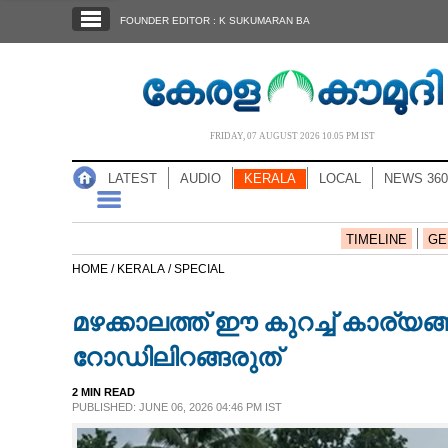
SECTIONS
FOUNDER EDITOR : K SUKUMARAN BA
HOME
LATEST
AUDIO
FRIDAY, 07 AUGUST 2026 10.05 PM IST
NOTIFIED NEWS
LATEST
AUDIO
KERALA
LOCAL
NEWS 360
POLL
KERALA
TIMELINE
GE
HOME /
KERALA /
SPECIAL
LOCAL
മഴക്കാലത്ത് ഈ കുറച്ച് കാര്യ
NEWS 360
റോഡിലിറങ്ങരുത്
2 MIN READ
CASE DIARY
PUBLISHED: JUNE 06, 2026 04:46 PM IST