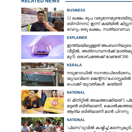
RELATED NEWS
ദിവസവരുമാനം 7
ലക്ഷം പോക്കറ്റില
BUSINESS
കോടീശ്വരനാകാൻ
12 ലക്ഷം രൂപ വരുമാനമുണ്ടായിരു
മാത്രം മതി
ബിസിനസ്, ഇന്ന് കയ്യിൽ കിട്ടുന്
വെറും ഒരു ലക്ഷം; സത്യാവസ്ഥ
വിവരിച്ച് ഉടമ
EXPLAINER
ഇന്ത്യയിലുള്ളത് അംബാനിയുടെ
വീട്ടിൽ, അതിസമ്പന്നർക്ക് മാത്രമു
മുറി; ഒരാഴ്‌ചത്തേക്ക് വേണ്ടത് 200
ലിറ്ററിലധികം വെള്ളം
KERALA
നടുറോഡിൽ നഗ്നതാപ്രദർശനം,
യുവാവിനെ ജെന്റ്സ് ഹോസ്റ്റലിൽ ന
പൊക്കി യുവതികൾ: കയ്യടി
NATIONAL
45 മിനിറ്റിൽ അകത്താക്കിയത് 5 പ്ലേറ
മട്ടൺ ബിരിയാണി, കൊൽക്കത്ത
ആദ്യ ബിരിയാണി മാൻ പിറന്നു
NATIONAL
'പ്ലസ് ടുവിൽ കഷ്ടിച്ച് കടന്നുകൂടി,