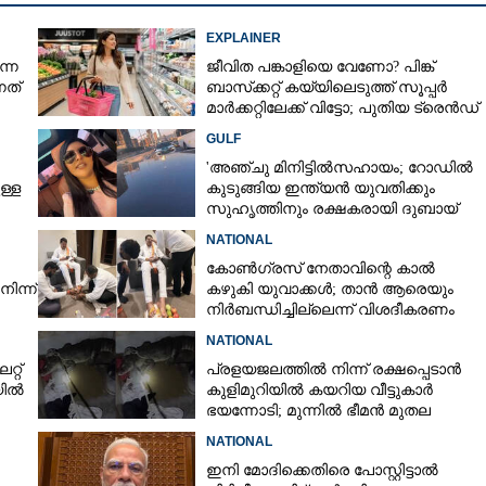
5,000 രൂപ, മാസം 22.5
Copy Link
ാക്കാം;
EXPLAINER
 ഒരു സ്വിമ്മിംഗ് പൂൾ
ന്ന
ജീവിത പങ്കാളിയെ വേണോ? പിങ്ക്
നത്
ബാസ്‌ക്കറ്റ് കയ്യിലെടുത്ത് സൂപ്പർ
മാർക്കറ്റിലേക്ക് വിട്ടോ; പുതിയ ട്രെൻഡ്
ചർച്ചയാകുന്നു
GULF
'അഞ്ചു മിനിട്ടിൽസഹായം; റോഡിൽ
ള്ള
കുടുങ്ങിയ ഇന്ത്യൻ യുവതിക്കും
സുഹൃത്തിനും രക്ഷകരായി ദുബായ്
പൊലീസ്
NATIONAL
കോൺഗ്രസ് നേതാവിന്റെ കാൽ
ിന്ന്
കഴുകി യുവാക്കൾ; താൻ ആരെയും
നിർബന്ധിച്ചില്ലെന്ന് വിശദീകരണം
NATIONAL
്റ്
പ്രളയജലത്തിൽ നിന്ന് രക്ഷപ്പെടാൻ
യിൽ
കുളിമുറിയിൽ കയറിയ വീട്ടുകാർ
ഭയന്നോടി; മുന്നിൽ ഭീമൻ മുതല
NATIONAL
ഇനി മോദിക്കെതിരെ പോസ്റ്റിട്ടാൽ