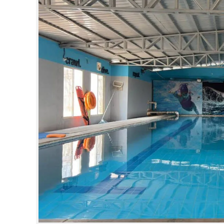
CINEMA
OPINION
PHOTOS
LIFESTYLE
SPIRITUAL
INFO+
ART
ASTRO