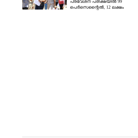
പ്രവേശന പരീക്ഷയിൽ 99
പെർസെന്റൈൽ, 12 ലക്ഷം
നൽകിയാൽ പ്രത്യേക
പരീക്ഷാകേന്ദ്രം'