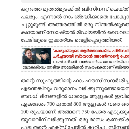
കുറഞ്ഞ മുതൽമുടക്കിൽ ബിസിനസ് ചെയ്ത് 
CARTOONS
പലരും. എന്നാൽ നാം ശ്രദ്ധിക്കാതെ പോകു
ചുറ്റുമുണ്ട്. അത്തരത്തിൽ ഒരു നിന്തൽക്കുളത
LITERATURE
കഥയാണ് സോഷ്യൽ മീഡിയയിൽ വെെറലാകുന
പേജിലൂടെ ഇക്കാര്യം വെളിപ്പെടുത്തിയത്.
ZOOM
'കാമുകിയുടെ ആർത്തവരക്തം ഫ്രീസറിൽ സ
ചർച്ചയായി ബ്രയാൻ ജോൺസന്റെ പോസ്റ്
CONTACT US
വാഷിംഗ്ടൺ: വാർദ്ധക്യം മന്ദഗതിയിലാ
ലോകശ്രദ്ധ നേടിയ അമേരിക്കൻ സംരംഭകനാണ് ബ്ര
തന്റെ സുഹൃത്തിന്റെ ഫാം ഹൗസ് സന്ദർശിച്ചപ
എന്തെങ്കിലും വരുമാനം ലഭിക്കുന്നുണ്ടോയെന
അവധി ദിനങ്ങളിൽ ധാരാളം ആളുകൾ ഇവിടെ എ
ഏകദേശം 700 മുതൽ 800 ആളുകൾ വരെ ഒരു ദിവസ
100 രൂപയാണ്. അങ്ങനെ 750 പേരെ എടുക്കു
യുവാവിന് ലഭിക്കുന്നത്. ഒരു മാസം കണക്ക്
പൂജ തന്റെ എക്സ് പേജിൽ കുറിച്ചു. സീ