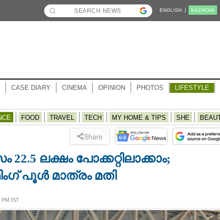
ENGLISH |
KĀZHCHA
CASE DIARY
CINEMA
OPINION
PHOTOS
LIFESTYLE
NCE
FOOD
TRAVEL
TECH
MY HOME & TIPS
SHE
BEAU
Share
22.5 ലക്ഷം പോക്കറ്റിലാക്കാം;
ഗ് പൂൾ മാത്രം മതി
 PM IST