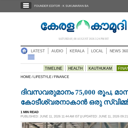
SECTIONS
FOUNDER EDITOR : K SUKUMARAN BA
HOME
LATEST
AUDIO
SATURDAY, 08 AUGUST 2026 3.24 PM IST
NOTIFIED NEWS
LATEST
AUDIO
KERALA
LOCAL
NEWS 360
POLL
KERALA
TIMELINE
HEALTH
KAUTHUKAM
FINA
HOME /
LIFESTYLE /
FINANCE
LOCAL
ദിവസവരുമാനം 75,000 രൂപ, മാസം 
NEWS 360
കോടീശ്വരനാകാൻ ഒരു സ്വിമ്മിം
1 MIN READ
CASE DIARY
PUBLISHED: JUNE 11, 2026 11:44 AM IST
|
UPDATED: JUNE 11, 2026 09:21