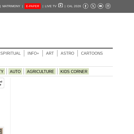
|
MATRIMONY |
E-PAPER
|
LIVE TV
|
CAL 2026
SPIRITUAL
INFO+
ART
ASTRO
CARTOONS
TY
AUTO
AGRICULTURE
KIDS CORNER