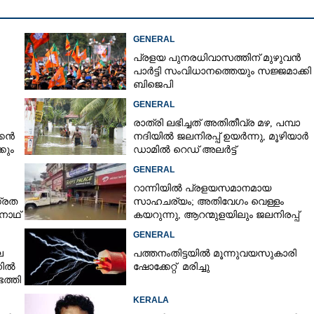
GENERAL
പ്രളയ പുനരധിവാസത്തിന് മുഴുവൻ
പാർട്ടി സംവിധാനത്തെയും സജ്ജമാക്കി
ബിജെപി
GENERAL
രാത്രി ലഭിച്ചത് അതിതീവ്ര മഴ, പമ്പാ
്കൻ
നദിയിൽ ജലനിരപ്പ് ഉയർന്നു, മൂഴിയാർ
കും
ഡാമിൽ റെഡ് അലർട്ട്
GENERAL
റാന്നിയിൽ പ്രളയസമാനമായ
ഗ്രത
സാഹചര്യം; അതിവേഗം വെള്ളം
ുനാഥ്
കയറുന്നു, ആറന്മുളയിലും ജലനിരപ്പ്
ഉയരുന്നു
GENERAL
െ
പത്തനംതിട്ടയിൽ മൂന്നുവയസുകാരി
നിൽ
ഷോക്കേറ്റ് മരിച്ചു
ത്തി
KERALA