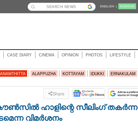
ENGLISH |
KĀZHCHA
CASE DIARY
CINEMA
OPINION
PHOTOS
LIFESTYLE
ANAMTHITTA
ALAPPUZHA
KOTTAYAM
IDUKKI
ERNAKULAM
Share
ൗൺസിൽ ഹാളിന്റെ സീലിംഗ് തകർന്ന
ിടമെന്ന വിമർശനം