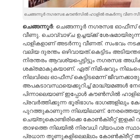
CARTOONS
ചെങ്ങന്നൂർ നഗരസഭ കൗൺസിൽ ഹാളിൽ തകർന്നു വീണ സീലിംഗ്
ചെങ്ങന്നൂർ
: ചെങ്ങന്നൂർ നഗരസഭ ഓഫീസ് ക
LITERATURE
വീണു. ചൊവ്വാഴ്ച ഉച്ചയ്ക്ക് ശേഷമായിരുന്
പാളികളാണ് അടർന്നു വീണത്. സംഭവം നടക
ZOOM
വലിയ ദുരന്തം ഒഴിവായത്.കെട്ടിടം അടിയന്
നിരന്തരം ആവശ്യപ്പെട്ടിട്ടും നഗരസഭ അധി
CONTACT US
ശക്തമാകുകയാണ്. ഏത് നിമിഷവും നിലം
നിലവിലെ ഓഫീസ് കെട്ടിടമെന്ന് ജീവനക്കാരും ജ
അപകടാവസ്ഥയെക്കുറിച്ച് മാദ്ധ്യമങ്ങൾ ന
പിന്നാലെയാണ് ഇപ്പോൾ കൗൺസിൽ ഹാളിന്റ
പ്രവർത്തിക്കുന്ന ഭൂരിഭാഗം ഭാഗങ്ങളിലും കോ
പുറത്തുകാണുന്ന നിലയിലാണ്. നേരത്തെയു
ചെയ്തുകൊണ്ടിരിക്കെ കോൺക്രീറ്റ് ഇളകി വീണ
താഴത്തെ നിലയിൽ നിരവധി വ്യാപാര സ്ഥാപനങ്ങ
പ്രധാന തൂണുകളിലെല്ലാം കോൺക്രീറ്റ് അടർ