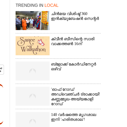
TRENDING IN
LOCAL
ചിൻമയ വിശിഷ്ട് 360
ഇൻക്യുബേഷൻ സെന്റർ
ക്വീൻ ബീസിന്റെ സാരി
വാക്കത്തൺ 16ന്
×
ബ്‌ളോക്ക് കോർഡിനേറ്റർ
ഒഴിവ്
'ഓഫ് റോഡ്
അഡ്വെഞ്ചർ ട്രാക്കായി'
കണ്ണമ്മൂല-അയ്യങ്കാളി
റോഡ്
140 വർഷത്തെ മൃഗശാല
ഇനി 'ഹരിതശാല'!