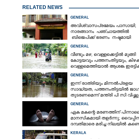
RELATED NEWS
GENERAL
അവിശ്വാസപ്രമേയം പാസായി;
നാരങ്ങാനം പഞ്ചായത്തിൽ
ബിജെപിക്ക് ഭരണം നഷ്ടമായി
GENERAL
വീണ്ടും മഴ; വെള്ളക്കെട്ടിൽ മുങ്ങി
കോട്ടയവും പത്തനംതിട്ടയും, കിഴക
വെള്ളമെത്തിയാൽ ആശങ്ക ഇരട്ടിക്
GENERAL
ഇന്ന് രാത്രിയും മിന്നൽപ്രളയ
സാദ്ധ്യത,​ പത്തനംതിട്ടയിൽ ജാ
തുടരണമെന്ന് മന്ത്രി പി സി വിഷ്ണ
GENERAL
ഏക മകന്റെ മരണത്തിന് പിന്നാല
മാനസികമായി തളർന്നു; വൈപ്പി
ദമ്പതിമാരെ മരിച്ച നിലയിൽ കണ്ടെ
KERALA