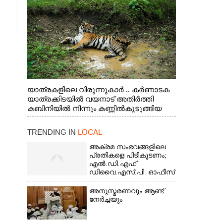
യാത്രകളിലെ വിരുന്നുകാർ .. കർണാടക
യാത്രക്കിടയിൽ വയനാട് അതിർത്തി
കബിനിയിൽ നിന്നും കണ്ണിൽകുടുങ്ങിയ
കടുവ.
TRENDING IN
LOCAL
അക്രമ സംഭവങ്ങളിലെ
പ്രതികളെ പിടികൂടണം;
എൽ.ഡി.എഫ്
ഡിവൈ.എസ്.പി. ഓഫീസ്
മാർച്ച്
അനുസ്മരണവും ആണ്ട്
നേർച്ചയും