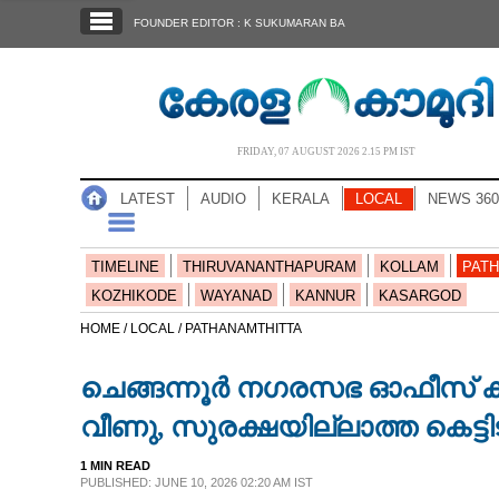
SECTIONS
FOUNDER EDITOR : K SUKUMARAN BA
HOME
LATEST
AUDIO
FRIDAY, 07 AUGUST 2026 2.15 PM IST
NOTIFIED NEWS
LATEST
AUDIO
KERALA
LOCAL
NEWS 360
POLL
KERALA
TIMELINE
THIRUVANANTHAPURAM
KOLLAM
PATH
KOZHIKODE
WAYANAD
KANNUR
KASARGOD
LOCAL
HOME /
LOCAL /
PATHANAMTHITTA
ചെങ്ങന്നൂർ നഗരസഭ ഓഫീസ് ക
NEWS 360
വീണു, സുരക്ഷയില്ലാത്ത കെട്ട
CASE DIARY
1 MIN READ
PUBLISHED: JUNE 10, 2026 02:20 AM IST