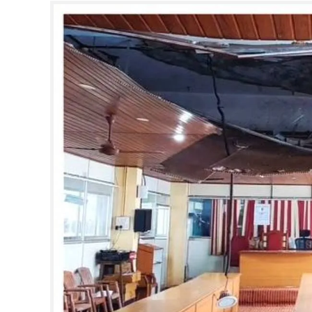
CINEMA
OPINION
PHOTOS
LIFESTYLE
SPIRITUAL
INFO+
ART
ASTRO