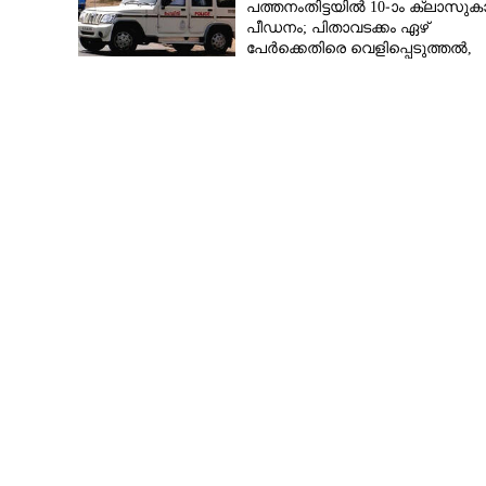
പത്തനംതിട്ടയിൽ 10-ാം ക്ലാസുകാര
പീഡനം; പിതാവടക്കം ഏഴ്
പേർക്കെതിരെ വെളിപ്പെടുത്തൽ,
മൂന്നുപേർ അറസ്റ്റിൽ