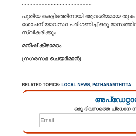
..............................................
പുതിയ കെട്ടിടത്തിനായി ആവശ്യമായ തുക വകയി
ശോചനീയാവസ്ഥ പരിഗണിച്ച് ഒരു മാസത്തിന
സ്വീകരിക്കും.
മനീഷ്
കീഴാമഠം
(നഗരസഭ
ചെയർമാൻ)​
RELATED TOPICS:
LOCAL NEWS
,
PATHANAMTHITTA
അപ്ഡേറ്റാ
ഒരു ദിവസത്തെ പ്രധാന
ചെങ്ങന്നൂർ 
കൗൺസിൽ ഹാളിന
വീണു, സുരക്ഷയി
വിമർശനം