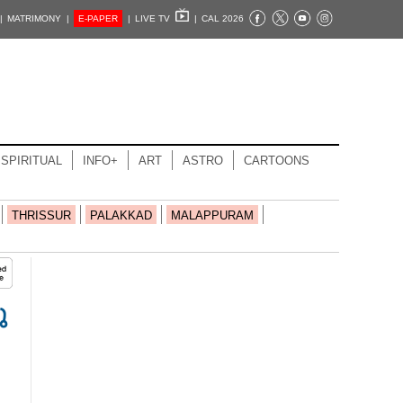
|
MATRIMONY |
E-PAPER
|
LIVE TV
|
CAL 2026
SPIRITUAL
INFO+
ART
ASTRO
CARTOONS
THRISSUR
PALAKKAD
MALAPPURAM
ു