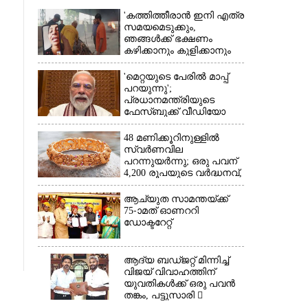
'കത്തിത്തീരാൻ ഇനി എത്ര
സമയമെടുക്കും,
ഞങ്ങൾക്ക് ഭക്ഷണം
കഴിക്കാനും കുളിക്കാനും
ഉള്ളതാണ്': അച്ഛന്റെ
സംസ്കാരചടങ്ങിനിടെ
'മെറ്റയുടെ പേരിൽ മാപ്പ്
മക്കൾ
പറയുന്നു';
പ്രധാനമന്ത്രിയുടെ
×
ഫേസ്‌ബുക്ക് വീഡിയോ
നീക്കം ചെയ്തതിൽ
ക്ഷമാപണം
48 മണിക്കൂറിനുള്ളിൽ
സ്വർണവില
പറന്നുയർന്നു; ഒരു പവന്
4,200 രൂപയുടെ വർദ്ധനവ്,
വിവാഹ സീസണിൽ
കനത്ത തിരിച്ചടി
ആച്യുത സാമന്തയ്ക്ക്
75-ാമത് ഓണററി
ഡോക്ടറേറ്റ്
ആദ്യ ബഡ്ജറ്റ് മിന്നിച്ച്
വിജയ് വിവാഹത്തിന്
യുവതികൾക്ക് ഒരു പവൻ
തങ്കം, പട്ടുസാരി 
നവജാതശിശുക്കൾക്ക്