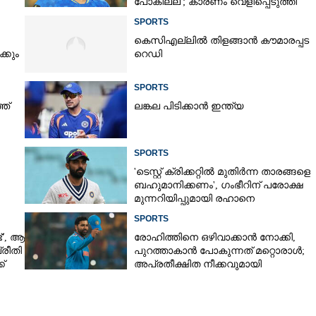
പോകില്ല'; കാരണം വെളിപ്പെടുത്തി
മുൻ താരം
SPORTS
കെസിഎല്ലിൽ തിളങ്ങാൻ കൗമാരപ്പട
കും
റെഡി
SPORTS
ഞ്
ലങ്കല പിടിക്കാൻ ഇന്ത്യ
Share this link
SPORTS
'ടെസ്റ്റ് ക്രിക്കറ്റിൽ മുതിർന്ന താരങ്ങളെ
ബഹുമാനിക്കണം', ഗംഭീറിന് പരോക്ഷ
മുന്നറിയിപ്പുമായി രഹാനെ
SPORTS
',​ ആ
രോഹിത്തിനെ ഒഴിവാക്കാൻ നോക്കി,​
Copy Link
രീതി
പുറത്താകാൻ പോകുന്നത് മറ്റൊരാൾ;
ന റാങ്കിംഗ്
്
അപ്രതീക്ഷിത നീക്കവുമായി
ഇന്ത്യ ഒന്നാം സ്ഥാനത്ത്,
ബിസിസിഐ
പാകിസ്ഥാനെ മറികടന്ന് ദക്ഷിണാഫ്രിക്ക