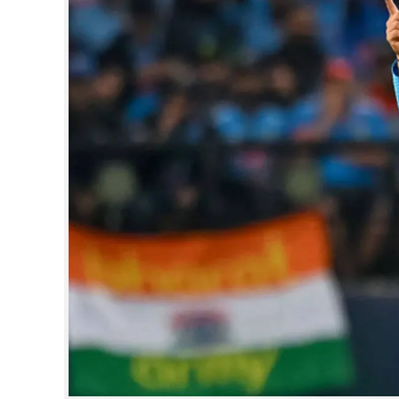
CINEMA
OPINION
PHOTOS
LIFESTYLE
SPIRITUAL
INFO+
ART
ASTRO