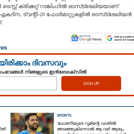
റ്റ് ക്രിക്കറ്റ് റാങ്കിംഗിൽ ഓസ്‌ട്രേലിയയാണ്
ോൾ ഏകദിന, ട്വന്റി-20 ഫോർമാറ്റുകളിൽ ഓസ്‌ട്രേലിയൻ
.
EWS
യിരിക്കാം ദിവസവും
 സംഭവങ്ങൾ നിങ്ങളുടെ ഇൻബോക്സിൽ
SPORTS
'ധോണിയുടെ റൂമിന്റെ വാതിൽ
ിതി
അടഞ്ഞുകിടന്നാൽ ആ വഴി ആരും