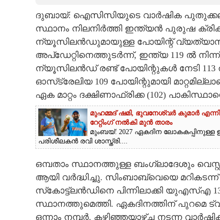
ദുബായ്: ഐസിസിയുടെ വാർഷിക പുതുക്കലിന്
CARTOONS
സ്ഥാനം നിലനിർത്തി ഇന്ത്യൻ പുരുഷ ക്രിക്കറ്
ന്യൂസിലൻഡുമായുള്ള പോയിന്റ് വ്യത്യാസ
LITERATURE
അപ്‌ഡേറ്റിനെത്തുടർന്ന്, ഇന്ത്യ 119 ൽ നിന്ന
ന്യൂസിലൻഡ് രണ്ട് പോയിന്റുകൾ നേടി 113 
ZOOM
ഓസ്‌ട്രേലിയ 109 പോയിന്റുമായി മാറ്റമില്
ഏക മാറ്റം ദക്ഷിണാഫ്രിക്ക (102) പാകിസ്ഥാന
CONTACT US
മുഹമ്മദ് ഷമി, ഭുവനേശ്വർ കുമാർ എന്നിവ
റേറ്റിംഗ് നൽകി മുൻ താരം
മുംബയ്: 2027 ഏകദിന ലോകകപ്പിനുള്ള ഇന്
പരിശീലകൻ രവി ശാസ്ത്രി....
ഒമ്പതാം സ്ഥാനത്തുള്ള ബംഗ്ലാദേശും വെസ്റ
ആയി വർദ്ധിച്ചു. സിംബാബ്‌വെയെ മറികടന്ന
സ്‌കോട്ട്ലൻഡിനെ പിന്നിലാക്കി യുഎസ്എ 13
സ്ഥാനത്തുമെത്തി. ഏകദിനത്തിന് പുറമെ ട്വന
ഒന്നാം നമ്പർ‌. കഴിഞ്ഞയാഴ്ച നടന്ന വാർഷിക