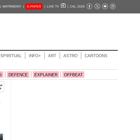
|
MATRIMONY |
E-PAPER
|
LIVE TV
|
CAL 2026
SPIRITUAL
INFO+
ART
ASTRO
CARTOONS
S
DEFENCE
EXPLAINER
OFFBEAT