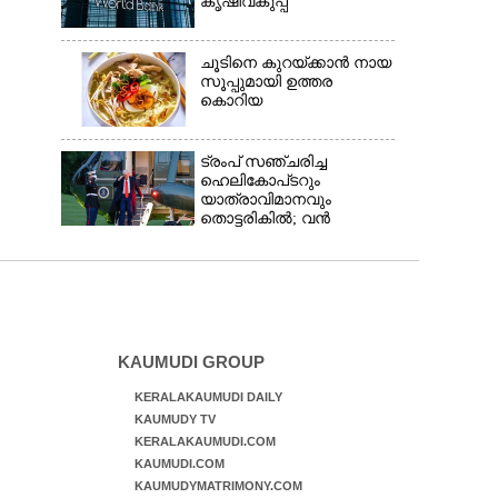
കൃഷിവകുപ്പ്
ചൂടിനെ കുറയ്‌ക്കാൻ നായ
സൂപ്പുമായി ഉത്തര
കൊറിയ
ട്രംപ് സഞ്ചരിച്ച
ഹെലികോപ്‌ടറും
യാത്രാവിമാനവും
തൊട്ടരികിൽ; വൻ
അപകടം ഒഴിവായത്
തലനാരിഴയ്‌ക്ക്,
അന്വേഷണം
KAUMUDI GROUP
KERALAKAUMUDI DAILY
KAUMUDY TV
KERALAKAUMUDI.COM
KAUMUDI.COM
KAUMUDYMATRIMONY.COM