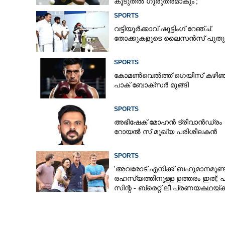
കൂടുതൽ ഗുരുതരമാകും';
മുന്നറിയിപ്പുമായി മുൻ താരം
SPORTS
വട്ടിയൂർക്കാവ് ഷൂട്ടിംഗ് റേഞ്ച്:
തോക്കുകളുടെ ലൈസൻസ് പുതുക്
SPORTS
കോമൺവെൽത്ത് ഗെയിസ് കഴിഞ്
പാക് ബോക്സർ മുങ്ങി
SPORTS
അഭിഷേക് മോഹൻ ട്രിവാൻഡ്രം
റോയൽ സ് മുഖ്യ പരിശീലകൻ
SPORTS
'അവരോട് എനിക്ക് ബഹുമാനമുണ്ട്
രഹസ്യത്തിനുള്ള ഉത്തരം ഇത്; പ്
ഐസിസിയുടെ പുതിയ ഏകദി
സിന്റ - ബ്രെറ്റ് ലീ പ്രണയകഥയ്ക്ക
പ്രഖ്യാപിച്ചു: 
ഒടുവിൽ മറുപടി