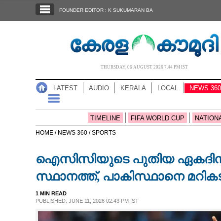
SECTIONS
FOUNDER EDITOR : K SUKUMARAN BA
HOME
LATEST
AUDIO
THURSDAY, 06 AUGUST 2026 7.44 PM IST
NOTIFIED NEWS
LATEST
AUDIO
KERALA
LOCAL
NEWS 360
POLL
KERALA
TIMELINE
FIFA WORLD CUP
NATION
HOME /
NEWS 360 /
SPORTS
LOCAL
ഐസിസിയുടെ പുതിയ ഏകദിന റാങ്ക
NEWS 360
സ്ഥാനത്ത്, പാകിസ്ഥാനെ മറികട
1 MIN READ
CASE DIARY
PUBLISHED: JUNE 11, 2026 02:43 PM IST