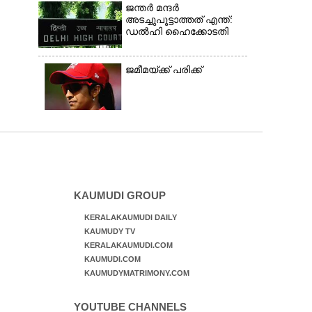
ജന്ത‌‌ർ മന്ദർ
അടച്ചുപൂട്ടാത്തത് എന്ത്:
ഡൽഹി ഹൈക്കോടതി
ജമീമയ്ക്ക് പരിക്ക്
KAUMUDI GROUP
KERALAKAUMUDI DAILY
KAUMUDY TV
KERALAKAUMUDI.COM
KAUMUDI.COM
KAUMUDYMATRIMONY.COM
YOUTUBE CHANNELS