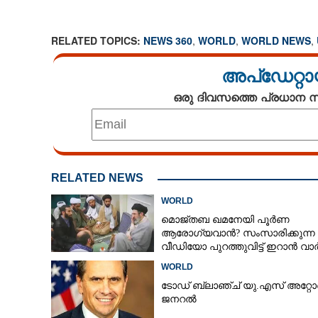
RELATED TOPICS:
NEWS 360
,
WORLD
,
WORLD NEWS
,
അപ്ഡേറ്റാ
ഒരു ദിവസത്തെ പ്രധാന
RELATED NEWS
WORLD
മൊജ്‌തബ ഖമനേയി പൂർണ
ആരോഗ്യവാൻ? സംസാരിക്കുന്ന
വീഡിയോ പുറത്തുവിട്ട് ഇറാൻ വാ
ഏജൻസി
WORLD
ടോഡ് ബ്ലാഞ്ച് യു.എസ് അറ്റ
ജനറൽ