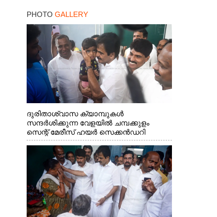
കണ്ടെത്തിയത് ഫിലിം
PHOTO
GALLERY
സിറ്റിയിൽ
ദുരിതാശ്വാസ ക്യാമ്പുകൾ
സന്ദർശിക്കുന്ന വേളയിൽ ചമ്പക്കുളം
സെന്റ് മേരീസ് ഹയർ സെക്കൻഡറി
സ്കൂളിലെ ക്യാമ്പിലെത്തിയ എ.ഐ.സി.സി
ജനറൽ സെക്രട്ടറി കെ.സി
വേണുഗോപാൽ എം.പി കുരുന്നിനെ
എടുത്ത് ലാളിച്ചപ്പോൾ. സഹകരണ-
എക്സൈസ് വകുപ്പ് മന്ത്രി എം. ലിജു,
കൃഷിവകുപ്പ് മന്ത്രി ടി. സിദ്ദിഖ്, റെജി
ചെറിയാൻ എം. എൽ. എ എന്നിവർ സമീപം