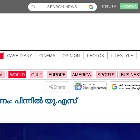
ENGLISH |
KĀZHCHA
CASE DIARY
CINEMA
OPINION
PHOTOS
LIFESTYLE
AL
WORLD
GULF
EUROPE
AMERICA
SPORTS
BUSINES
Share
ം: പിന്നിൽ യു.എസ്