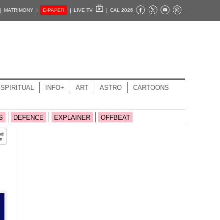
|
MATRIMONY |
E-PAPER
|
LIVE TV
|
CAL 2026
SPIRITUAL
INFO+
ART
ASTRO
CARTOONS
S
DEFENCE
EXPLAINER
OFFBEAT