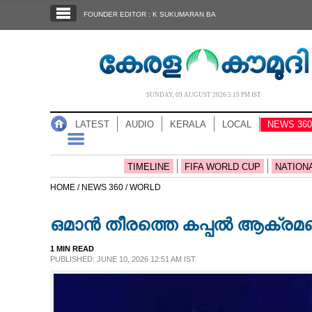
SECTIONS
FOUNDER EDITOR : K SUKUMARAN BA
HOME
LATEST
AUDIO
SUNDAY, 09 AUGUST 2026 5.19 PM IST
NOTIFIED NEWS
LATEST
AUDIO
KERALA
LOCAL
NEWS 360
POLL
KERALA
TIMELINE
FIFA WORLD CUP
NATION
HOME /
NEWS 360 /
WORLD
LOCAL
ഒമാൻ തീരത്തെ കപ്പൽ ആക്രമണ
NEWS 360
1 MIN READ
PUBLISHED: JUNE 10, 2026 12:51 AM IST
CASE DIARY