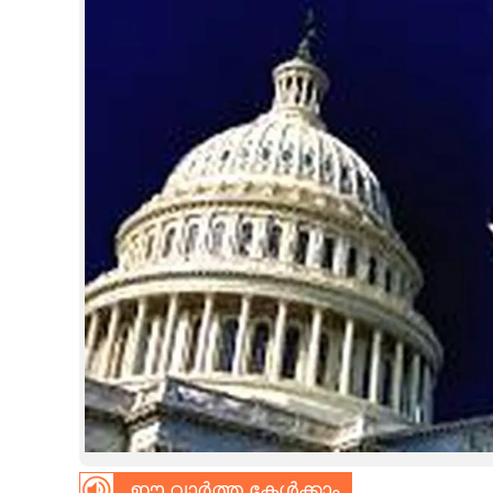
CINEMA
OPINION
PHOTOS
LIFESTYLE
SPIRITUAL
INFO+
ART
ASTRO
ഈ വാർത്ത കേൾക്കാം