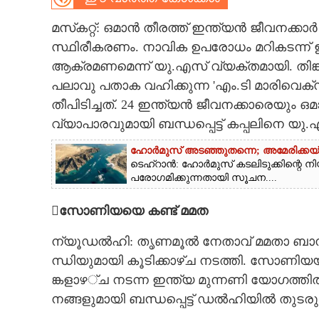
CARTOONS
മസ്‌കറ്റ്:
ഒമാൻ തീരത്ത് ഇന്ത്യൻ ജീവനക്കാർ 
സ്ഥിരീകരണം. നാവിക ഉപരോധം മറികടന്ന് 
ആക്രമണമെന്ന് യു.എസ് വ്യക്തമായി. തിങ്ക
LITERATURE
പലാവു പതാക വഹിക്കുന്ന 'എം.ടി മാരിവെക്സ
തീപിടിച്ചത്. 24 ഇന്ത്യൻ ജീവനക്കാരെയും 
ZOOM
വ്യാപാരവുമായി ബന്ധപ്പെട്ട് കപ്പലിനെ യു.എ
CONTACT US
ഹോർമുസ് അടഞ്ഞുതന്നെ; അമേരിക്കയ്‌ക
ടെഹ്റാൻ: ഹോർമുസ് കടലിടുക്കിന്റെ നിയ
പരോഗമിക്കുന്നതായി സൂചന....
സോ​ണി​യ​യെ​ ​ക​ണ്ട് ​മ​മത
ന്യൂ​ഡ​ൽ​ഹി​:​ ​തൃ​ണ​മൂ​ൽ​ ​നേ​താ​വ് ​മ​മ​താ​ ​ബാ
ന്ധി​യു​മാ​യി​ ​കൂ​ടി​ക്കാ​ഴ്‌​ച​ ​ന​ട​ത്തി.​ ​സോ​ണി​യ​യു
ങ്ക​ളാ​ഴ​‌്ച​ ​ന​ട​ന്ന​ ​ഇ​ന്ത്യ​ ​മു​ന്ന​ണി​ ​യോ​ഗ​ത്തി​ൽ​ 
ന​ങ്ങ​ളു​മാ​യി​ ​ബ​ന്ധ​പ്പെ​ട്ട് ​ഡ​ൽ​ഹി​യി​ൽ​ ​തു​ട​ര