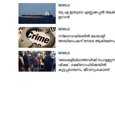
WORLD
യു.എ.ഇയുടെ എണ്ണക്കപ്പൽ ആക്രമി
ഇറാൻ
WORLD
സ്ലോവാക്യയിൽ മലയാളി
അദ്ധ്യാപകന് നേരെ ആക്രമണം
WORLD
'രേഖകളില്ലാത്തവർക്ക് പൊള്ളുന്
ശിക്ഷ', ദക്ഷിണാഫ്രിക്കയിൽ
കൂട്ടപ്പലായനം; ജീവനുംകൊണ്ട്
നാടുകടന്നത് ഒരു ലക്ഷത്തിലധിക
ഒമാൻ തീരത്തെ കപ്പൽ 
പിന്നിൽ യു.എസ