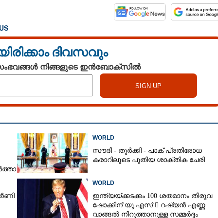
US
യിരിക്കാം ദിവസവും
 സംഭവങ്ങൾ നിങ്ങളുടെ ഇൻബോക്സിൽ
WORLD
സൗദി - തുർക്കി - പാക് പ്രതിരോധ
കരാറിലൂടെ പുതിയ ശാക്തിക ചേരി
ർത്താ
WORLD
ോർണി
ഇന്ത്യയ്ക്കടക്കം 100 ശതമാനം തീരുവ
ഷോക്കിന് യു.എസ്  റഷ്യൻ എണ്ണ
വാങ്ങൽ നിറുത്താനുള്ള സമ്മർദ്ദം