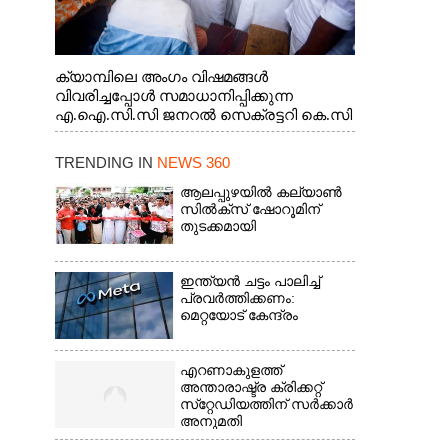
ക്യാമ്പിലെ അംഗം വിഷമങ്ങൾ
വിവരിച്ചപ്പോൾ സമാധാനിപ്പിക്കുന്ന
എ.ഐ.സി.സി ജനറൽ സെക്രട്ടറി കെ.സി
വേണുഗോപാൽ എം.പി. സഹകരണ-
എക്സൈസ് വകുപ്പ് മന്ത്രി എം. ലിജു,
TRENDING IN
NEWS 360
എന്നിവർ
ആലപ്പുഴയിൽ കല്യാൺ
സിൽക്‌സ് ഷോറൂമിന്
തുടക്കമായി
ഇന്ത്യൻ ചട്ടം പാലിച്ച്
പ്രവർത്തിക്കണം:
മെറ്റയോട് കേന്ദ്രം
എറണാകുളത്ത്
അന്താരാഷ്ട്ര ക്രിക്കറ്റ്
സ്‌റ്റേഡിയത്തിന് സർക്കാർ
അനുമതി