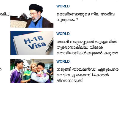
WORLD
ച്ച്
മൊജ്തബായുടെ നില അതീവ
ഗുരുതരം ?
WORLD
ജോലി നഷ്ടപ്പെട്ടാൽ യുഎസിൽ
തുടരാനാകില്ല; വിദേശ
തൊഴിലാളികൾക്കുമേൽ കടുത്ത
Share this link
നിയന്ത്രണവുമായി ട്രംപ്‌
WORLD
ന
നടുങ്ങി തായ്‌ലൻഡ്: ഏഴുപേരെ
വെടിവച്ചു കൊന്ന് 14കാരൻ
ജീവനൊടുക്കി
ം പേർ
Copy Link
ആക്രമണം:
്