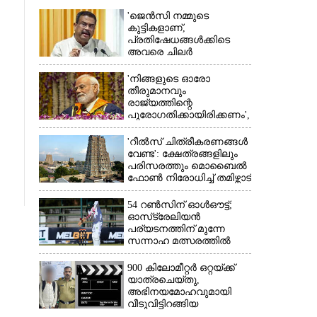
'ജെൻസി നമ്മുടെ
കുട്ടികളാണ്,
പ്രതിഷേധങ്ങൾക്കിടെ
അവരെ ചിലർ
തെറ്റിദ്ധരിപ്പിക്കാൻ
ശ്രമിച്ചു'; രാജിക്ക് ശേഷം
'നിങ്ങളുടെ ഓരോ
ആദ്യമായി പ്രതികരിച്ച്
തീരുമാനവും
ധർമ്മേന്ദ്ര പ്രധാൻ
×
രാജ്യത്തിന്റെ
പുരോഗതിക്കായിരിക്കണം',​
വിദ്യാർത്ഥികളോട്
പ്രധാനമന്ത്രി
'റീൽസ് ചിത്രീകരണങ്ങൾ
വേണ്ട': ക്ഷേത്രങ്ങളിലും
പരിസരത്തും മൊബൈൽ
ഫോൺ നിരോധിച്ച് തമിഴ്നാട്
സർക്കാർ
54 റൺസിന് ഓൾഔട്ട്;
ഓസ്‌ട്രേലിയൻ
പര്യടനത്തിന് മുന്നേ
സന്നാഹ മത്സരത്തിൽ
ബംഗ്ലാദേശിന് തിരിച്ചടി,
രണ്ടക്കം കടന്നത്
900 കിലോമീറ്റർ ഒറ്റയ്‌ക്ക്
ഒരേയൊരു താരം
യാത്രചെ‌യ്‌തു,​
അഭിനയമോഹവുമായി
വീടുവിട്ടിറങ്ങിയ
പതിനാറുകാരനെ