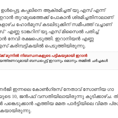
ഉൾപ്പെട്ട കപ്പലിനെ ആക്രമിച്ചത് യു.എസ് എന്ന്
ഇറാൻ തുറമുഖത്തേക്ക് പോകാൻ ശ്രമിച്ചതിനാലാണ്
ളാഴ്ച ഹോർമുസ് കടലിടുക്കിന് സമീപത്ത് വച്ചാണ്
് ' എണ്ണ ടാങ്കറിന് യു.എസ് മിസൈൽ പതിച്ച്
ഒമാൻ നേവി രക്ഷപെടുത്തി. ഇറാനിയൻ എണ്ണ
സ് കരിമ്പട്ടികയിൽ പെടുത്തിയിരുന്നു.
്ക് മുന്നിൽ നിബന്ധനകളുടെ പട്ടികയുമായി ഇറാൻ
ന്ത്രണവുമായി ബന്ധപ്പെട്ട് ഇറാനും ഒമാനും തമ്മിൽ ചർച്ചകൾ
​ന​ർ​ജി​ ​ഇ​ന്ന​ലെ​ ​കോ​ൺ​ഗ്ര​സ് ​നേ​താ​വ് ​സോ​ണി​യ​ ​ഗാ​
​ടെ​ 10,​ ​ജ​ൻ​പ​ഥ് ​വ​സ​തി​യി​ലാ​യി​രു​ന്നു​ ​കൂ​ടി​ക്കാ​ഴ്‌​ച.​ ​തി
​പ​ങ്കെ​ടു​ക്കാ​ൻ​ ​എ​ത്തി​യ​ ​മ​മ​ത​ ​പാ​ർ​ട്ടി​യി​ലെ​ ​വി​മ​ത​ ​പ്ര​ശ്
ു​ക​യാ​യി​രു​ന്നു.