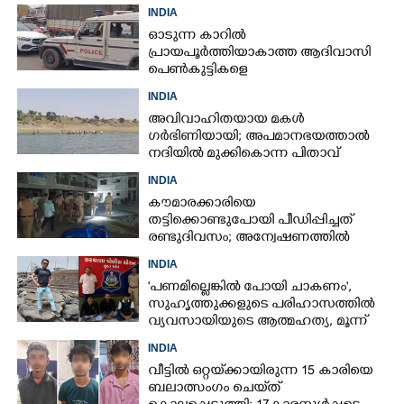
ഭർത്താവ്
INDIA
ഓടുന്ന കാറിൽ
പ്രായപൂർത്തിയാകാത്ത ആദിവാസി
പെൺകുട്ടികളെ
കൂട്ടബലാത്സംഗത്തിന് ഇരയാക്കി;
INDIA
മൂന്ന് പേർ പിടിയിൽ
അവിവാഹിതയായ മകൾ
ഗർഭിണിയായി; അപമാനഭയത്താൽ
നദിയിൽ മുക്കികൊന്ന പിതാവ്
അറസ്റ്റിൽ
INDIA
കൗമാരക്കാരിയെ
തട്ടിക്കൊണ്ടുപോയി പീഡിപ്പിച്ചത്
രണ്ടുദിവസം; അന്വേഷണത്തിൽ
നിർണായകമായത് ഓൺലൈൻ
INDIA
ഫുഡ് ഡെലിവറി
'പണമില്ലെങ്കിൽ പോയി ചാകണം',
സുഹൃത്തുക്കളുടെ പരിഹാസത്തിൽ
വ്യവസായിയുടെ ആത്മഹത്യ, മൂന്ന്
പേർ അറസ്റ്റിൽ
INDIA
വീട്ടിൽ ഒറ്റയ്‌ക്കായിരുന്ന 15 കാരിയെ
ബലാത്സംഗം ചെയ്‌ത്