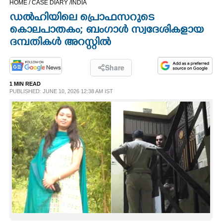
HOME /
CASE DIARY /
INDIA
CINEMA
ഡൽഹിയിലെ പ്രൊഫസറുടെ
കൊലപാതകം; ബംഗാൾ സ്വദേശികളായ
OPINION
ദമ്പതികൾ അറസ്റ്റിൽ
PHOTOS
Share
1 MIN READ
PUBLISHED: JUNE 10, 2026 12:38 AM IST
LIFESTYLE
SPIRITUAL
INFO+
ART
ASTRO