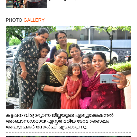
PHOTO
GALLERY
കട്ടപ്പന വിദ്യാഭ്യാസ ജില്ലയുടെ എജ്യുക്കേഷനൽ
അംബാസഡറായ എസ്തർ മരിയ ടോമിക്കൊപ്പം
അദ്ധ്യാപകർ സെൽഫി എടുക്കുന്നു.