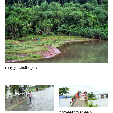
നാട്ടുവഴിയിലൂടെ....