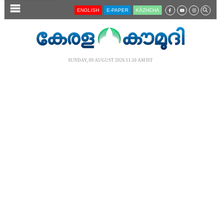
SECTIONS
ENGLISH
E-PAPER
KĀZHCHA
HOME
LATEST
SUNDAY, 09 AUGUST 2026 11.50 AM IST
AUDIO
NOTIFIED NEWS
POLL
KERALA
LOCAL
NEWS 360
CASE DIARY