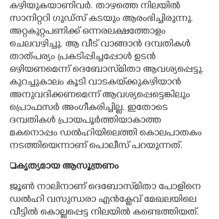
കഴിയുകയാണിവർ. താഴത്തെ നിലയിൽ
സാനിറ്ററി ഗുഡ്സ് കടയും ആരംഭിച്ചിരുന്നു.
അറ്റകുറ്റപണിക്ക് ഒന്നരലക്ഷത്തോളം
ചെലവഴിച്ചു. ആ വീട് വാങ്ങാൻ ദമ്പതികൾ
താത്പര്യം പ്രകടിപ്പിച്ചപ്പോൾ ഉടൻ
ഒഴിയണമെന്ന് ദെബോസ്‌മിതാ ആവശ്യപ്പെട്ടു.
കുറച്ചുകാലം കൂടി വാടകയ്‌ക്കുകഴിയാൻ
അനുവദിക്കണമെന്ന് ആവശ്യപ്പെട്ടെങ്കിലും
പ്രൊഫസർ അംഗീകരിച്ചില്ല. ഇതോടെ
ദമ്പതികൾ പ്രായപൂർത്തിയാകാത്ത
മകനൊപ്പം ഡൽഹിയിലെത്തി കൊലപാതകം
നടത്തിയെന്നാണ് പൊലീസ് പറയുന്നത്.
കൃത്യമായ ആസൂത്രണം
ജൂൺ നാലിനാണ് ദെബോസ്‌മിതാ പോളിനെ
ഡൽഹി വസുന്ധരാ എൻക്ലേവ് മേഖലയിലെ
വീട്ടിൽ കൊല്ലപ്പെട്ട നിലയിൽ കണ്ടെത്തിയത്.