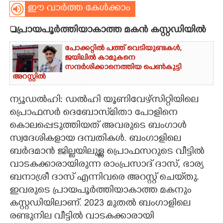
ഈ വാർത്ത കേൾക്കാം
CARTOONS
പ്രായപൂർത്തിയാകാത്ത മകൻ കസ്റ്റഡിയിൽ
LITERATURE
പോക്കറ്റിൽ പത്ത് വെടിയുണ്ടകൾ,​
ജയിലിൽ കാമുകനെ
സന്ദ‌ർശിക്കാനെത്തിയ പെൺകുട്ടി
ZOOM
അറസ്റ്റിൽ
ന്യൂഡൽഹി: ഡൽഹി യൂണിവേഴ്സിറ്റിയിലെ
CONTACT US
പ്രൊഫസർ ദെബോസ്‌മിതാ പോളിനെ
കൊലപ്പെടുത്തിയത് അവരുടെ ബംഗാൾ
സ്വദേശികളായ ദമ്പതികൾ. ബംഗാളിലെ
ബ‌ർദമാൻ ജില്ലയിലുള്ള പ്രൊഫസറുടെ വീട്ടിൽ
വാടകക്കാരായിരുന്ന രാംപ്രസാദ് ദാസ്, ഭാര്യ
ബനാശ്രീ ദാസ് എന്നിവരെ അറസ്റ്റ് ചെയ്‌തു.
ഇവരുടെ പ്രായപൂർത്തിയാകാത്ത മകനും
കസ്റ്റഡിയിലാണ്. 2023 മുതൽ ബംഗാളിലെ
രണ്ടുനില വീട്ടിൽ വാടകക്കാരായി