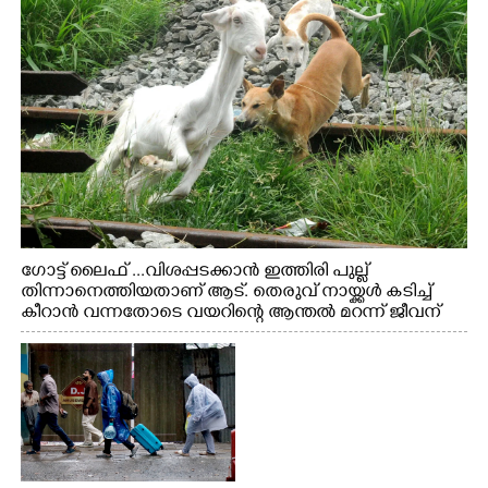
ഗോട്ട് ലൈഫ് ...വിശപ്പടക്കാൻ ഇത്തിരി പുല്ല്
തിന്നാനെത്തിയതാണ് ആട്. തെരുവ് നായ്ക്കൾ കടിച്ച്
കീറാൻ വന്നതോടെ വയറിന്റെ ആന്തൽ മറന്ന് ജീവന്
വേണ്ടിയായി ഓട്ടം. എറണാകുളം വാത്തുരുത്തിയിൽ
നിന്നുള്ള കാഴ്ച