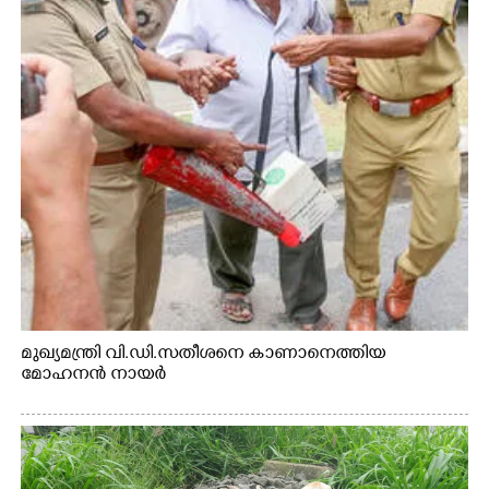
മുഖ്യമന്ത്രി വി.ഡി.സതീശനെ കാണാനെത്തിയ
മോഹനൻ നായർ