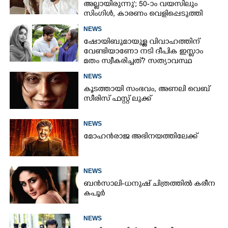
അല്ലായിരുന്നു'; 50-ാം വയസിലും
സിംഗിൾ, കാരണം വെളിപ്പെടുത്തി
സബ പട്ടൗഡി
NEWS
ഷോയിബുമായുള്ള വിവാഹത്തിന്
വേണ്ടിയാണോ നടി ദീപിക ഇസ്ലാം
മതം സ്വീകരിച്ചത്? സത്യാവസ്ഥ
വെളിപ്പെടുത്തി സുഹൃത്ത്‌
NEWS
കൂടത്തായി സംഭവം, അണലി വെബ്
സീരിസ് ഫസ്റ്റ് ലുക്ക്
NEWS
മോഹൻരാജ അഭിനയത്തിലേക്ക്
NEWS
ബൻസാലി-ധനുഷ് ചിത്രത്തിൽ കരീന
കപൂർ
NEWS