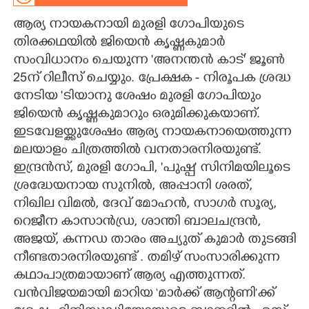
ആര്യ നായകനായി മുരളി ഗോപിയുടെ
CARTOONS
തിരക്കഥയിൽ ജിയെൻ കൃഷ്ണകുമാർ
സംവിധാനം ചെയുന്ന 'അനന്തൻ കാട്' ജൂൺ
LITERATURE
25ന് റിലീസ് ചെയ്യും. പ്രേക്ഷക - നിരൂപക ശ്രദ്ധ
നേടിയ 'ടിയാനു ശേഷം മുരളി ഗോപിയും
ZOOM
ജിയെൻ കൃഷ്ണകുമാറും ഒരുമിക്കുകയാണ്.
ഇടവേളയ്ക്കുശേഷം ആര്യ നായകനായെത്തുന്ന
CONTACT US
മലയാളം ചിത്രത്തിൽ വനതാരനിരയുണ്ട്.
ഇന്ദ്രൻസ്, മുരളി ഗോപി, 'പുഷ്പ' സിനിമയിലൂടെ
ശ്രദ്ധേയനായ സുനിൽ, അപ്പാനി ശരത്,
നിഖില വിമൽ, ദേവ്‌ മോഹൻ, സാഗർ സൂര്യ,
റെജീന കാസാൻഡ്ര, ശാന്തി ബാലചന്ദ്രൻ,
അജയ്, കന്നഡ താരം അച്യുത് കുമാർ തുടങ്ങി
നീണ്ടതാരനിരയുണ്ട് . തമിഴ് സംസാരിക്കുന്ന
കഥാപാത്രമായാണ് ആര്യ എത്തുന്നത്.
വൻവിജയമായി മാറിയ ‘മാർക്ക് ആന്റണി’ക്ക്