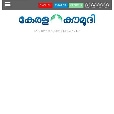
SECTIONS
ENGLISH
E-PAPER
KĀZHCHA
HOME
LATEST
SATURDAY, 08 AUGUST 2026 3.56 AM IST
AUDIO
NOTIFIED NEWS
POLL
KERALA
LOCAL
NEWS 360
CASE DIARY