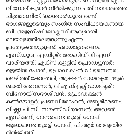
ശേഷം മിനിസ്റ്റുഡിയോയുടെ ബാനറിൽ എസ്.
വിനോദ് കുമാർ നിർമിക്കുന്ന പതിനാലാമത്തെ
ചിത്രമാണിത്. 'കാന്താര'യുടെ രണ്ട്
ഭാഗങ്ങളുടെയും സംഗീത സംവിധായകനായ
ബി. അജനീഷ് ലോക്നാഥ് ആദ്യമായി
മലയാളത്തിലെത്തുന്നു എന്ന
പ്രത്യേകതയുമുണ്ട്. ഛായാഗ്രഹണം:
എസ്.യുവ, എഡിറ്റർ: രോഹിത് വി എസ്
വാരിയത്ത്, എക്‌സിക്യൂട്ടീവ് പ്രൊഡ്യൂസർ:
ജെയിൻ പോൾ, പ്രൊഡക്ഷൻ ഡിസൈനർ:
രഞ്ജിത്ത് കോതേരി, ആക്ഷൻ ഡയറക്ടർ: ആർ.
ശക്തി ശരവണൻ, വിഎഫ്എക്സ് ഡയറക്ടർ:
ബിനോയ് സദാശിവൻ, പ്രൊഡക്ഷൻ
കൺട്രോളർ: പ്രണവ് മോഹൻ, ശബ്ദമിശ്രണം:
വിഷ്ണു പി സി, സൗണ്ട് ഡിസൈൻ: അരുൺ
എസ് മണി, ഗാനരചന: മുരളി ഗോപി,
ആലാപനം: മുരളി ഗോപി, പി.ആർ.ഒ: ആതിര
ദിൽജിത്ത്.