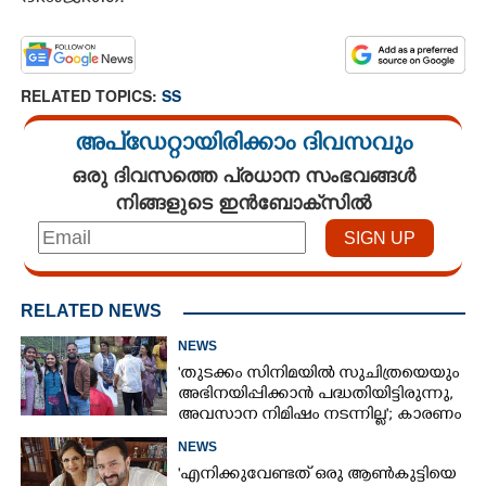
RELATED TOPICS:
SS
അപ്ഡേറ്റായിരിക്കാം ദിവസവും
ഒരു ദിവസത്തെ പ്രധാന സംഭവങ്ങൾ
നിങ്ങളുടെ ഇൻബോക്സിൽ
RELATED NEWS
NEWS
'തുടക്കം സിനിമയിൽ സുചിത്രയെയും
അഭിനയിപ്പിക്കാൻ പദ്ധതിയിട്ടിരുന്നു,​
അവസാന നിമിഷം നടന്നില്ല'; കാരണം
തുറന്നുപറഞ്ഞ് ജൂഡ് ആന്റണി
NEWS
'എനിക്കുവേണ്ടത് ഒരു ആൺകുട്ടിയെ