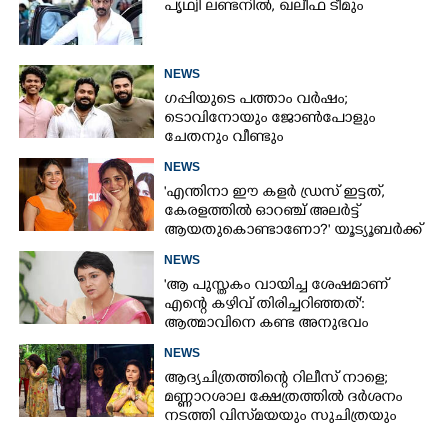
പൃഥ്വി ലണ്ടനിൽ, ഖലീഫ ടീമും
NEWS
ഗപ്പിയുടെ പത്താം വർഷം;​
ടൊവിനോയും ജോൺപോളും
ചേതനും വീണ്ടും
NEWS
'എന്തിനാ ഈ കളർ ഡ്രസ് ഇട്ടത്,
കേരളത്തിൽ ഓറഞ്ച് അല‌ർട്ട്
ആയതുകൊണ്ടാണോ?' യൂട്യൂബർക്ക്
ചുട്ടമറുപടിയുമായി പ്രിയ
NEWS
'ആ പുസ്തകം വായിച്ച ശേഷമാണ്
എന്റെ കഴിവ് തിരിച്ചറിഞ്ഞത്':
ആത്മാവിനെ കണ്ട അനുഭവം
പങ്കുവച്ച് ലെന
NEWS
ആദ്യചിത്രത്തിന്റെ റിലീസ് നാളെ;
മണ്ണാറശാല ക്ഷേത്രത്തിൽ ദർശനം
നടത്തി വിസ്‌മയയും സുചിത്രയും