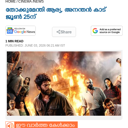
HOME /
CINEMA /
NEWS
CINEMA
തോക്കുമേന്തി ആര്യ, അനന്തൻ കാട്
ജൂൺ 25ന്
OPINION
Share
PHOTOS
1 MIN READ
PUBLISHED: JUNE 03, 2026 06:21 AM IST
LIFESTYLE
SPIRITUAL
INFO+
ART
ASTRO
ഈ വാർത്ത കേൾക്കാം