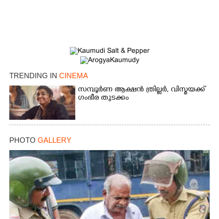
TRENDING IN
CINEMA
സമ്പൂർണ ആക്ഷൻ ത്രില്ലർ,​ വിസ്മയക്ക്
ഗംഭീര തുടക്കം
PHOTO
GALLERY