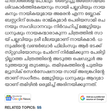
ഹ​താ​ര​ങ്ങ​ളെ​ ​പോലും ​ ​ഞെ​ട്ടി​ച്ചു.​അ​തേ​സ​മ​യം​ ​
ശി​വ​കാ​ർ​ത്തി​കേ​യ​നും​ ​സാ​യി​ ​പ​ല്ല​വി​യും​ ​നാ​യ​
ക​നും​ ​നാ​യി​ക​യു​മാ​യ​ ​അ​മ​ര​ൻ​ ​എ​ന്ന​ ​ബ്ലോ​ക് ​
ബ​സ്റ്റ​റി​ന് ​ശേ​ഷം​ ​രാ​ജ്കു​മാ​ർ​ ​പെ​രി​യ​സാ​മി​ ​ര​ച​
ന​യും​ ​സം​വി​ധാ​ന​വും​ ​നി​ർ​വ​ഹി​ച്ച് ​മ​മ്മൂ​ട്ടി​യും​ ​
ധ​നു​ഷും​ ​നാ​യ​ക​ന്മാ​രാ​കു​ന്ന​ ​ചി​ത്ര​ത്തി​ൽ​ ​സാ​
യ് ​പ​ല്ല​വി​യും​ ​ശ്രീ​ ​ലീ​ല​യു​മാ​ണ് ​നാ​യി​ക​മാ​ർ.​ ​ധ​
നു​ഷി​ന്റെ​ ​വ​ണ്ട​ർ​ബാ​ർ​ ​ഫി​ലിം​സും​ ​ആ​ർ​ ​ടേ​ക്ക് ​
സ്‌​റ്റു​ഡി​യോ​സും​ ​ചേ​ർ​ന്ന് ​നി​ർ​മ്മി​ക്കു​ന്ന​ ​പേ​രി​ട്ടി​
ട്ടി​ല്ലാ​ത്ത​ ​ചി​ത്ര​ത്തി​ന്റെ​ ​അ​ടു​ത്ത​ ​ഷെ​ഡ്യൂ​ൾ​ ​അ​
ടു​ത്ത​യാ​ഴ്ച​ ​തു​ട​ങ്ങും.​ ​ത​മി​ഴ​ക​ത്തി​ന്റെ​ ​പു​തി​യ​ ​
മ്യൂ​സി​ക് ​സെ​ൻ​സേ​ഷ​നാ​യ​ ​സാ​യ് ​അ​ഭ്യ​ങ്ക​റി​ന്റേ​
താ​ണ് ​സം​ഗീ​തം.​ ​മ​മ്മൂ​ട്ടി​യും​ ​ധ​നു​ഷും​ ​ആ​ദ്യ​മാ​
യാ​ണ് ​ത​മി​ഴി​ൽ​ ​ഒ​രു​മി​ച്ച് ​അ​ഭി​ന​യി​ക്കു​ന്ന​ത്.
RELATED TOPICS:
SS