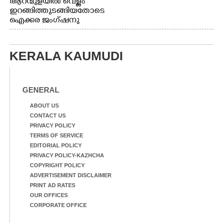
ആറന്മുളയിൽ വെള്ളം
സമീപത്തെ റോ‌ഡ് രണ്ടാം
ഇറങ്ങിത്തുടങ്ങിയതോടെ
തീയതിയിലെ
ഐക്കര ജംഗ്ഷനു
കാഴ്ച.2.വെള്ളം
സമീപം ആറന്മുള
ഇറങ്ങിപ്പോൾ
കിടങ്ങന്നൂർ റോഡിന്
ഇന്നലെത്തെ
സമീപം പ്രവർത്തിക്കു
കാഴ്ച.രക്ഷാപ്രവർത്തന
KERALA KAUMUDI
ആറന്മുള തട്ടുകട കഴുകി
ത്തിന് ഓച്ചിറ അഴിക്കലിൽ
വൃത്തിയാക്കുന്നു.
നിന്ന്എത്തിച്ച ബോട്ടും.
GENERAL
ABOUT US
CONTACT US
PRIVACY POLICY
TERMS OF SERVICE
EDITORIAL POLICY
PRIVACY POLICY-KAZHCHA
COPYRIGHT POLICY
ADVERTISEMENT DISCLAIMER
PRINT AD RATES
OUR OFFICES
CORPORATE OFFICE