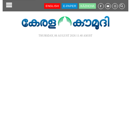
SECTIONS
ENGLISH
E-PAPER
KĀZHCHA
HOME
LATEST
THURSDAY, 06 AUGUST 2026 11.48 AM IST
AUDIO
NOTIFIED NEWS
POLL
KERALA
LOCAL
NEWS 360
CASE DIARY