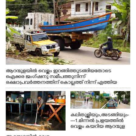
ആറന്മുളയിൽ വെള്ളം ഇറങ്ങിത്തുടങ്ങിയതോടെ
ഐക്കര ജംഗ്ഷനു സമീപത്തുനിന്ന്
രക്ഷാപ്രവർത്തനത്തിന് കൊല്ലത്ത് നിന്ന് എത്തിയ
ബോട്ടുകൾ തിരികെക്കൊണ്ടുപോകുന്നു.
കലിതുള്ളിയും,അടങ്ങിയും-
---1.മിന്നൽ പ്രളയത്തിൽ
വെള്ളം കയറിയ ആറന്മുള
പെട്രോൾ പമ്പിന്