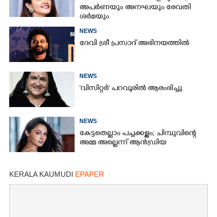
അപർണയും അനഘയും രേവതി
ശർമയും
NEWS
ദേവി ശ്രീ പ്രസാദ് അഭിനയത്തിൽ
NEWS
'വിസിറ്റർ' പറവൂരിൽ ആരംഭിച്ചു
NEWS
കേട്ടതെല്ലാം പച്ചക്കള്ളം; ചിമ്പുവിന്റെ
അമ്മ അല്ലെന്ന് ആൻഡ്രിയ
KERALA KAUMUDI
EPAPER