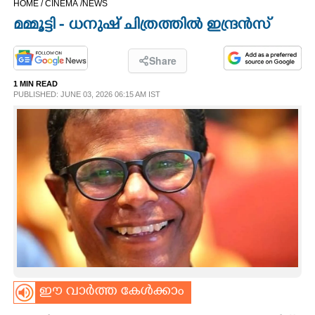
HOME /
CINEMA /
NEWS
CINEMA
മമ്മൂട്ടി - ധനുഷ് ചിത്രത്തിൽ ഇന്ദ്രൻസ്
OPINION
Share
1 MIN READ
PHOTOS
PUBLISHED: JUNE 03, 2026 06:15 AM IST
LIFESTYLE
SPIRITUAL
INFO+
ART
ഈ വാർത്ത കേൾക്കാം
ASTRO