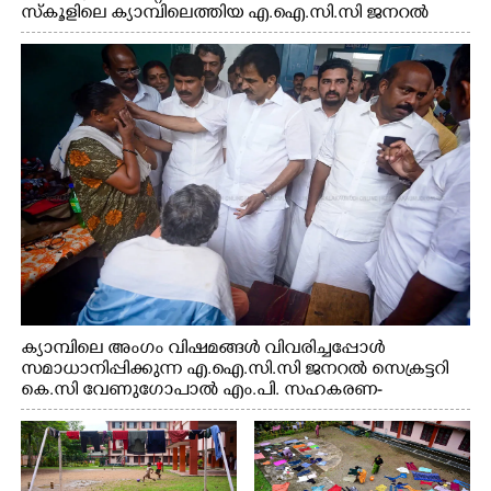
സ്കൂളിലെ ക്യാമ്പിലെത്തിയ എ.ഐ.സി.സി ജനറൽ
സെക്രട്ടറി കെ.സി വേണുഗോപാൽ എം.പി കുരുന്നിനെ
എടുത്ത് ലാളിച്ചപ്പോൾ. സഹകരണ-എക്സൈസ്
വകുപ്പ് മന്ത്രി എം. ലിജു, കൃഷിവകുപ്പ് മന്ത്രി ടി. സിദ്ദിഖ്,
റെജി ചെറിയാൻ എം. എൽ. എ എന്നിവർ സമീപം
ക്യാമ്പിലെ അംഗം വിഷമങ്ങൾ വിവരിച്ചപ്പോൾ
സമാധാനിപ്പിക്കുന്ന എ.ഐ.സി.സി ജനറൽ സെക്രട്ടറി
കെ.സി വേണുഗോപാൽ എം.പി. സഹകരണ-
എക്സൈസ് വകുപ്പ് മന്ത്രി എം. ലിജു, എന്നിവർ