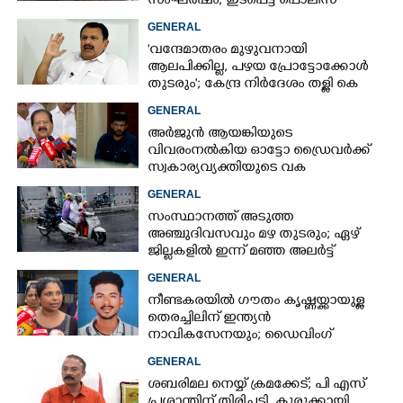
സംഘർഷം, ഇടപെട്ട് പൊലീസ്
GENERAL
'വന്ദേമാതരം മുഴുവനായി
ആലപിക്കില്ല, പഴയ പ്രോട്ടോക്കോൾ
തുടരും'; കേന്ദ്ര നിർദേശം തള്ളി കെ
മുരളീധരൻ
GENERAL
അർജുൻ ആയങ്കിയുടെ
വിവരംനൽകിയ ഓട്ടോ ഡ്രൈവർക്ക്
സ്വകാര്യവ്യക്തിയുടെ വക
പാരിതോഷികം: മന്ത്രി രമേശ്
GENERAL
ചെന്നിത്തല
സംസ്ഥാനത്ത് അടുത്ത
അ‌ഞ്ചുദിവസവും മഴ തുടരും; ഏഴ്
ജില്ലകളിൽ ഇന്ന് മഞ്ഞ അലർട്ട്
GENERAL
നീണ്ടകരയിൽ ഗൗതം കൃഷ്ണയ്ക്കായുള്ള
തെരച്ചിലിന് ഇന്ത്യൻ
നാവികസേനയും; ഡൈവിംഗ്
ആരംഭിച്ചു
GENERAL
ശബരിമല നെയ്യ് ക്രമക്കേട്; പി എസ്
പ്രശാന്തിന് തിരിച്ചടി, കുരുക്കായി