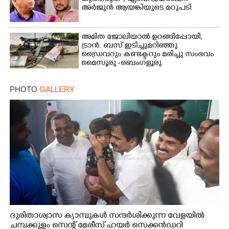
അർജുൻ ആയങ്കിയുടെ മറുപടി
അമിത ജോലിയാൽ ഉറങ്ങിപ്പോയി,
ട്രാൻ. ബസ് ഇടിച്ചുമറിഞ്ഞു
ഡ്രൈവറും കണ്ടക്ടറും മരിച്ചു സംഭവം
മൈസൂരു -ബെംഗളൂരു
ദേശീയപാതയിൽ 20 പേർക്ക് പരിക്ക്,
നാലു പേരുടെ നില ഗുരുതരം
PHOTO
GALLERY
ദുരിതാശ്വാസ ക്യാമ്പുകൾ സന്ദർശിക്കുന്ന വേളയിൽ
ചമ്പക്കുളം സെന്റ് മേരീസ് ഹയർ സെക്കൻഡറി