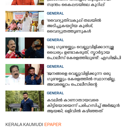
സ്വന്തം കൈപ്പടയിലെ കുറിപ്പ്
GENERAL
'വൈദ്യുതിവകുപ്പ് തലയിൽ
അടിച്ചുകയറ്റിയ കുരിശ്‌,
വൈദ്യുതത്തൂണുകൾ
പൊട്ടിവീണാൽപോലും മന്ത്രിയെ
GENERAL
വിളിക്കുന്ന കാലമാണിത്'
'ഒരു ഗുണ്ടയ്ക്കും വെല്ലുവിളിക്കാനുള്ള
ധൈര്യം ഉണ്ടാകരുത്, സ്മാർട്ടായ
പൊലീസ് കേരളത്തിലുണ്ട്': എഡിജിപി
പി വിജയൻ
GENERAL
'ജനങ്ങളെ വെല്ലുവിളിക്കുന്ന ഒരു
ഗുണ്ടയ്ക്കും കേരളത്തിൽ സ്ഥാനമില്ല,​
അവരെല്ലാം പൊലീസിന്റെ
നിരീക്ഷണത്തിലാണ്'
GENERAL
കടലിൽ കാണാതായവരെ
കിട്ടിയോയെന്ന് പരിഹസിച്ച് അർജുൻ
ആയങ്കി; ഒളിവിൽ കഴിഞ്ഞത്
പയ്യന്നൂരിലെ ലോഡ്‌ജിൽ
KERALA KAUMUDI
EPAPER