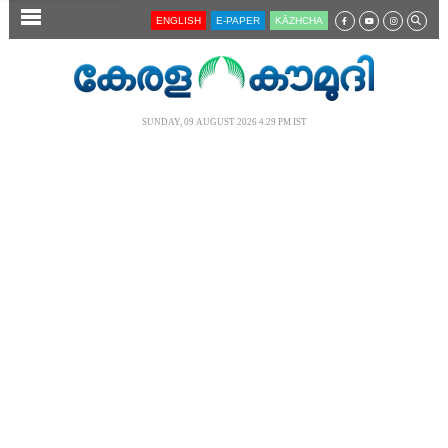
SECTIONS
ENGLISH
E-PAPER
KĀZHCHA
HOME
LATEST
SUNDAY, 09 AUGUST 2026 4.29 PM IST
AUDIO
NOTIFIED NEWS
POLL
KERALA
LOCAL
NEWS 360
CASE DIARY