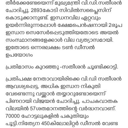
തീർക്കേണ്ടേയെന്ന് മുഖ്യമന്ത്രി വി.ഡി.സതീശൻ
ചോദിച്ചു. 2893കോടി സിവിൽസപ്ലൈസിന്
കൊടുക്കാനുണ്ട്. ഇന്ധനവില ഏറ്റവും
ഉയർന്നിരുന്നപ്പോൾ ക്ഷേമപെൻഷനായി 2രൂപ
ഇന്ധന സെസേർപ്പെടുത്തിയതോടെ അയൽ
സംസ്ഥാനങ്ങളേക്കാൾ വില വ്യത്യാസമായി.
ഇതോടെ ഒന്നരലക്ഷം ടൺ ഡീസൽ
ഉപയോഗം
പ്രതിമാസം കുറഞ്ഞു -സതീശൻ ചൂണ്ടിക്കാട്ടി.
പ്രതിപക്ഷ നേതാവായിരിക്കെ വി.ഡി സതീശൻ
ആവശ്യപ്പെട്ട, അധിക ഇന്ധന നികുതി
വേണ്ടെന്നു വയ്ക്കാൻ തയ്യാറുണ്ടോയെന്ന്
പിണറായി വിജയൻ ചോദിച്ചു. പാചകവാതക
വിലയിൽ 57ശതമാനത്തിന്റെ വർദ്ധനവാണ്.
70000 ഹോട്ടലുകളിൽ പകുതിയും
പൂട്ടി.നിത്യേന 450കിലോലിറ്റർ ഡീസൽ വേണ്ട