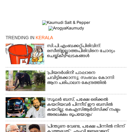
TRENDING IN
KERALA
സി.പി.എം ബക്കറ്റ് പിരിവിന്:
രസീത് ഇല്ലാത്ത പിരിവിനെ ചോദ്യം
ചെയ്ത് കീഴ്ഘടകങ്ങൾ
'പ്രിയദർശിനി' പാപ്പാനെ
ചവിട്ടിക്കൊന്നു; സംഭവം കോന്നി
ആന പരിപാലന കേന്ദ്രത്തിൽ
'സൂപ്പർ ബസ്, പക്ഷേ ഒരിക്കൽ
കയറിയവർ പിന്നീട് ഈ ബസിൽ
കയറില്ല; കെഎസ്ആർടിസിക്ക് നഷ്ടം
അരലക്ഷം രൂപയോളം'
"പിന്തുണ വേണ്ട,​ പക്ഷേ പിന്നിൽ നിന്ന്
കുത്തരുത് ", എംവി ജയരാജന്