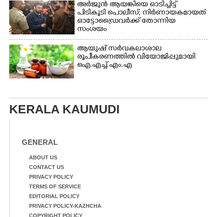
അർജുൻ ആയങ്കിയെ ഓടിച്ചിട്ട്
പിടികൂടി പൊലീസ്; നിർണായകമായത്
ഓട്ടോഡ്രൈവർക്ക് തോന്നിയ
സംശയം
ആയുഷ് സർവകലാശാല
രൂപീകരണത്തിൽ വിയോജിപ്പുമായി
ഐ.എച്ച്.എം.എ
KERALA KAUMUDI
GENERAL
ABOUT US
CONTACT US
PRIVACY POLICY
TERMS OF SERVICE
EDITORIAL POLICY
PRIVACY POLICY-KAZHCHA
COPYRIGHT POLICY