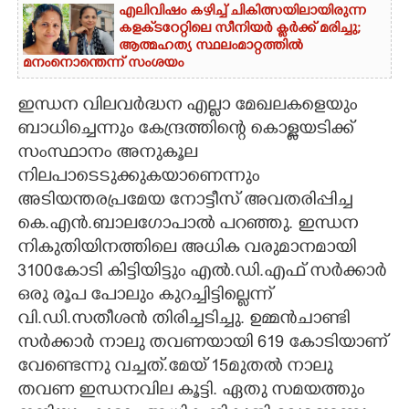
എലിവിഷം കഴിച്ച് ചികിത്സയിലായിരുന്ന
കളക്‌ടറേറ്റിലെ സീനിയർ ക്ലർക്ക് മരിച്ചു;
ആത്മഹത്യ സ്ഥലംമാറ്റത്തിൽ
മനംനൊന്തെന്ന് സംശയം
ഇന്ധന വിലവർദ്ധന എല്ലാ മേഖലകളെയും
ബാധിച്ചെന്നും കേന്ദ്രത്തിന്റെ കൊള്ളയടിക്ക്
സംസ്ഥാനം അനുകൂല
നിലപാടെടുക്കുകയാണെന്നും
അടിയന്തരപ്രമേയ നോട്ടീസ് അവതരിപ്പിച്ച
കെ.എൻ.ബാലഗോപാൽ പറഞ്ഞു. ഇന്ധന
നികുതിയിനത്തിലെ അധിക വരുമാനമായി
3100കോടി കിട്ടിയിട്ടും എൽ.ഡി.എഫ് സർക്കാർ
ഒരു രൂപ പോലും കുറച്ചിട്ടില്ലെന്ന്
വി.ഡി.സതീശൻ തിരിച്ചടിച്ചു. ഉമ്മൻചാണ്ടി
സർക്കാർ നാലു തവണയായി 619 കോടിയാണ്
വേണ്ടെന്നു വച്ചത്.മേയ് 15മുതൽ നാലു
തവണ ഇന്ധനവില കൂട്ടി. ഏതു സമയത്തും