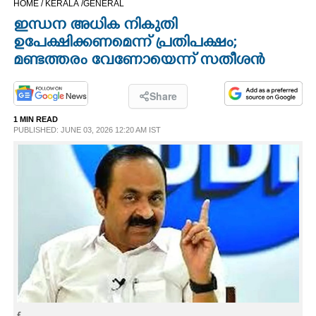
HOME /
KERALA /
GENERAL
CINEMA
ഇന്ധന അധിക നികുതി
ഉപേക്ഷിക്കണമെന്ന് പ്രതിപക്ഷം;
OPINION
മണ്ടത്തരം വേണോയെന്ന് സതീശൻ
PHOTOS
Share
1 MIN READ
PUBLISHED: JUNE 03, 2026 12:20 AM IST
LIFESTYLE
SPIRITUAL
INFO+
ART
ASTRO