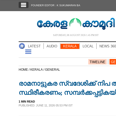
SECTIONS
FOUNDER EDITOR : K SUKUMARAN BA
HOME
LATEST
AUDIO
SATURDAY, 08 AUGUST 2026 1.45 PM IST
NOTIFIED NEWS
LATEST
AUDIO
KERALA
LOCAL
NEWS 360
POLL
KERALA
TIMELINE
GE
HOME /
KERALA /
GENERAL
LOCAL
രാമനാട്ടുകര സ്വദേശിക്ക് നി
NEWS 360
സ്ഥിരീകരണം; സമ്പർക്കപ്പട്ടികയിൽ
1 MIN READ
CASE DIARY
PUBLISHED: JUNE 11, 2026 05:53 PM IST