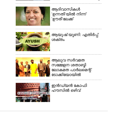
ആദിവാസികൾ
'ഉന്നതി'യിൽ നിന്ന്
'ഊരി'ലേക്ക്
ആയുഷ് യൂണി: എതിർപ്പ്
ശക്തം
ആലുവ സർവമത
സമ്മേളന ശതാബ്ദി
ലോകമത പാർലമെന്റ്
ടോക്കിയോയിൽ
ഇൻഡ്യൻ കോഫി
ഹൗസിൽ ഒഴിവ്