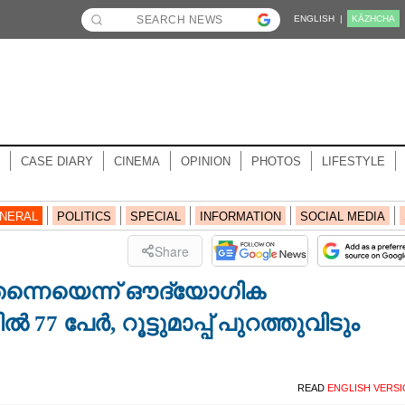
ENGLISH |
KĀZHCHA
CASE DIARY
CINEMA
OPINION
PHOTOS
LIFESTYLE
NERAL
POLITICS
SPECIAL
INFORMATION
SOCIAL MEDIA
Share
പ തന്നെയെന്ന് ഔദ്യോഗിക
 77 പേർ, റൂട്ടുമാപ്പ് പുറത്തുവിടും
READ
ENGLISH VERS