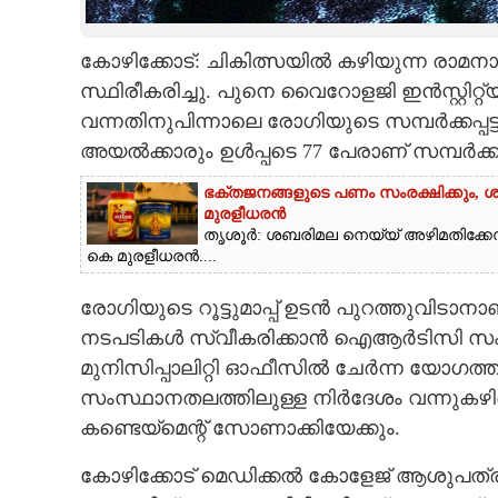
CARTOONS
കോഴിക്കോട്: ചികിത്സയിൽ കഴിയുന്ന രാമനാ
സ്ഥിരീകരിച്ചു. പുനെ വൈറോളജി ഇൻസ്റ്റിറ്റ്
LITERATURE
വന്നതിനുപിന്നാലെ രോഗിയുടെ സമ്പർക്കപ്പട്ട
അയൽക്കാരും ഉൾപ്പടെ 77 പേരാണ് സമ്പർക്കപ്പ
ZOOM
ഭക്തജനങ്ങളുടെ പണം സംരക്ഷിക്കും, ശ
മുരളീധരൻ
CONTACT US
തൃശൂർ: ശബരിമല നെയ്യ് അഴിമതിക്കേസ്
കെ മുരളീധരൻ....
രോഗിയുടെ റൂട്ടുമാപ്പ് ഉടൻ പുറത്തുവിടാന
നടപടികൾ സ്വീകരിക്കാൻ ഐആർടിസി സംഘങ്ങള
മുനിസിപ്പാലിറ്റി ഓഫീസിൽ ചേർന്ന യോഗത
സംസ്ഥാനതലത്തിലുള്ള നിർദേശം വന്നുകഴിഞ്ഞ
കണ്ടെയ്‌മെന്റ് സോണാക്കിയേക്കും.
കോഴിക്കോട് മെഡിക്കൽ കോളേജ് ആശുപത്