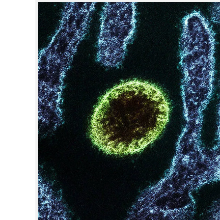
CINEMA
OPINION
PHOTOS
LIFESTYLE
SPIRITUAL
INFO+
ART
ASTRO