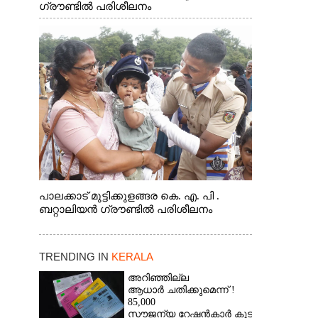
ഗ്രൗണ്ടിൽ പരിശീലനം
പാലക്കാട് മുട്ടിക്കുളങ്ങര കെ. എ. പി .
ബറ്റാലിയൻ ഗ്രൗണ്ടിൽ പരിശീലനം
TRENDING IN
KERALA
അറിഞ്ഞില്ല
ആധാർ ചതിക്കുമെന്ന് !
85,000
സൗജന്യ റേഷൻകാർ കുടുങ്ങി