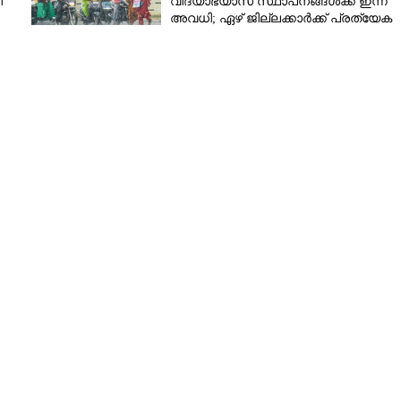
ി
വിദ്യാഭ്യാസ സ്ഥാപനങ്ങൾക്ക് ഇന്ന്
ിൽ 77 പേർ, റൂട്ടുമാപ്പ്
അവധി; ഏഴ് ജില്ലക്കാർക്ക് പ്രത്യേക
ജാഗ്രതാ മുന്നറിയിപ്പ്