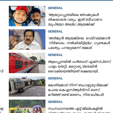
GENERAL
'ആയുധപ്പുരയിലെ തോക്കുകൾ
തികയാതെ വരും, ഇത് ബീഹാറോ
യുപിയോ അല്ല';ആയങ്കിക്ക്
പിന്തുണയുമായി ആകാശ് തില്ലങ്കേരി
GENERAL
'അർജുൻ ആയങ്കിയെ വെടിവയ്ക്കാൻ
നിർദേശം നൽകിയിട്ടില്ല'; ഗുണ്ടകൾ
പലതും പറയുമെന്ന് രമേശ്
ചെന്നിത്തല
GENERAL
ആലപ്പുഴയിൽ ധൻബാദ് എക്‌സ്പ്രസ്
പാളം തെറ്റി; മറ്റൊരു ട്രെയിൻ
സി
വൈകിയെത്തിയത് രക്ഷയായി,
Share this link
ർശനം
ഒഴിവായത് വൻ ദുരന്തം
GENERAL
കോഴിക്കോട് നിന്ന് ബംഗളൂരുവിലേക്ക്
പോയ കെഎസ്‌ആർടിസി ബസ്
മറിഞ്ഞ് രണ്ട് മരണം; നിരവധിപേർ
ഗുരുതരാവസ്ഥയിൽ
GENERAL
വദേശിക്ക് നിപ
Copy Link
ളെ
സംസ്ഥാനത്തെ എട്ട് ജില്ലകളിൽ
ഔദ്യോഗിക സ്ഥിരീകരണം;