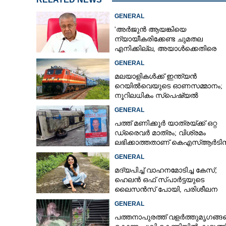
GENERAL
'അർജുൻ ആയങ്കിയെ
ന്യായീകരിക്കേണ്ട ചുമതല
എനിക്കില്ല, അയാൾക്കെതിരെ
നടപടിയെടുത്തോട്ടെ'
GENERAL
മലയാളികൾക്ക് ഇന്ത്യൻ
റെയിൽവെയുടെ ഓണസമ്മാനം;
നൂറിലധികം സ്‌പെഷ്യൽ
ട്രെയിനുകൾ കേരളത്തിലേക്ക്
GENERAL
പത്ത് മണിക്കൂർ യാത്രയ്‌ക്ക് ഒറ്റ
ഡ്രൈവർ മാത്രം; വിശ്രമം
ലഭിക്കാത്തതാണ് കെഎസ്‌ആർടി
അപകടത്തിന് കാരണമെന്ന് വിമ
GENERAL
മദ്യപിച്ച് വാഹനമോടിച്ച കേസ്;
ഹെലൻ ഒഫ് സ്പാർട്ടയുടെ
ലൈസൻസ് പോയി, പരിശീലന
ക്ലാസിലും പങ്കെടുക്കണം
GENERAL
രാമനാട്ടുകര സ്
പത്തനാപുരത്ത് വളർത്തുമൃഗങ്ങ
തന്നെയെന്ന് 