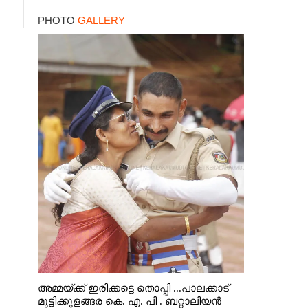
പിടിയിലായത്
PHOTO
GALLERY
കൊച്ചിയിലെ
ഫ്ലാറ്റിൽനിന്ന്
അമ്മയ്ക്ക് ഇരിക്കട്ടെ തൊപ്പി ...പാലക്കാട്
മുട്ടിക്കുളങ്ങര കെ. എ. പി . ബറ്റാലിയൻ