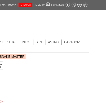
|
MATRIMONY |
E-PAPER
|
LIVE TV
|
CAL 2026
SPIRITUAL
INFO+
ART
ASTRO
CARTOONS
SNAKE MASTER
ION