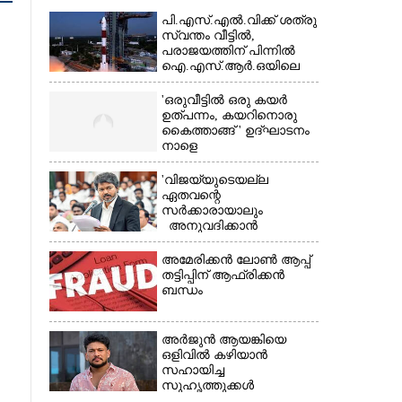
പി.എസ്.എൽ.വിക്ക് ശത്രു
സ്വന്തം വീട്ടിൽ,​
പരാജയത്തിന് പിന്നിൽ
ഐ.എസ്.ആർ.ഒയിലെ
ഉന്നതൻ
'ഒരുവീട്ടിൽ ഒരു കയർ
ഉത്പന്നം, കയറിനൊരു
കൈത്താങ്ങ് ' ഉദ്ഘാടനം
നാളെ
'വിജയ്‌യുടെയല്ല
ഏതവന്റെ
×
സർക്കാരായാലും
അനുവദിക്കാൻ
കഴിയില്ല;
മുല്ലപ്പെരിയാറിന്റെ
അമേരിക്കൻ ലോൺ ആപ്പ്
വെള്ളം കൂട്ടുന്നത്
തട്ടിപ്പിന് ആഫ്രിക്കൻ
മനസിൽ വച്ചാൽമതി'
ബന്ധം
അർജുൻ ആയങ്കിയെ
ഒളിവിൽ കഴിയാൻ
സഹായിച്ച
സുഹൃത്തുക്കൾ
കസ്റ്റഡിയിൽ;