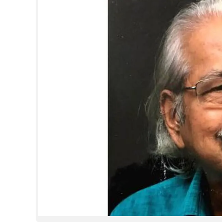
CINEMA
OPINION
PHOTOS
LIFESTYLE
SPIRITUAL
INFO+
ART
ASTRO