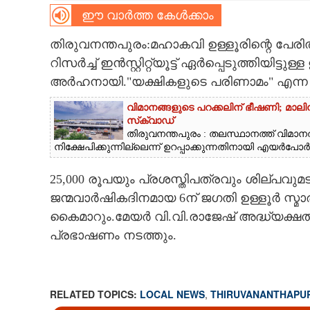
ഈ വാർത്ത കേൾക്കാം
CARTOONS
തിരുവനന്തപുരം:മഹാകവി ഉള്ളൂരിന്റെ പ
റിസർച്ച് ഇൻസ്റ്റിറ്റ്യൂട്ട് ഏർപ്പെടുത്തിയിട്
LITERATURE
അർഹനായി."യക്ഷികളുടെ പരിണാമം" എന്ന 
ZOOM
വിമാനങ്ങളുടെ പറക്കലിന് ഭീഷണി;​ മാലിന്
സ്‌ക്വാഡ്
തിരുവനന്തപുരം : തലസ്ഥാനത്ത് വിമാനത്
CONTACT US
നിക്ഷേപിക്കുന്നില്ലെന്ന് ഉറപ്പാക്കുന്നതിനായി എയർപോർട്ട
25,000 രൂപയും പ്രശസ്തിപത്രവും ശില്പവുമ
ജന്മവാർഷികദിനമായ 6ന് ജഗതി ഉള്ളൂർ സ്മാ
കൈമാറും.മേയർ വി.വി.രാജേഷ് അദ്ധ്യക്
പ്രഭാഷണം നടത്തും.
RELATED TOPICS:
LOCAL NEWS
,
THIRUVANANTHAPU