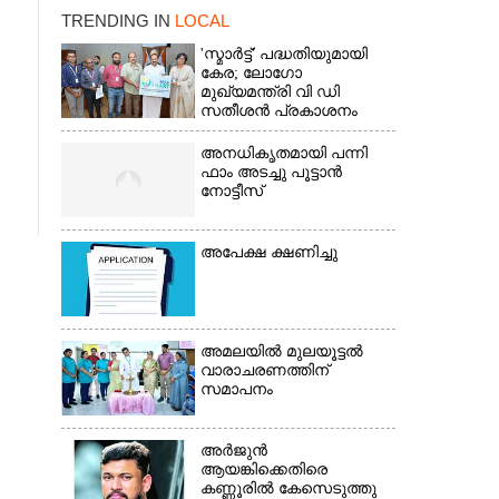
TRENDING IN
LOCAL
'സ്മാർട്ട്' പദ്ധതിയുമായി
കേര; ലോഗോ
മുഖ്യമന്ത്രി വി ഡി
സതീശൻ പ്രകാശനം
ചെയ്തു
അനധികൃതമായി പന്നി
ഫാം അടച്ചു പൂട്ടാൻ
നോട്ടീസ്
അപേക്ഷ ക്ഷണിച്ചു
×
അമലയിൽ മുലയൂട്ടൽ
വാരാചരണത്തിന്
സമാപനം
അർജുൻ
ആയങ്കിക്കെതിരെ
കണ്ണൂരിൽ കേസെടുത്തു