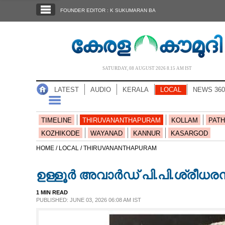
SECTIONS
FOUNDER EDITOR : K SUKUMARAN BA
HOME
LATEST
AUDIO
SATURDAY, 08 AUGUST 2026 8.15 AM IST
NOTIFIED NEWS
LATEST
AUDIO
KERALA
LOCAL
NEWS 360
POLL
KERALA
TIMELINE
THIRUVANANTHAPURAM
KOLLAM
PATH
KOZHIKODE
WAYANAD
KANNUR
KASARGOD
LOCAL
HOME /
LOCAL /
THIRUVANANTHAPURAM
ഉള്ളൂർ അവാർഡ് പി.പി.ശ്രീധരനുണ
NEWS 360
1 MIN READ
PUBLISHED: JUNE 03, 2026 06:08 AM IST
CASE DIARY