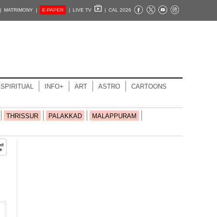
|
MATRIMONY |
E-PAPER
|
LIVE TV
|
CAL 2026
SPIRITUAL
INFO+
ART
ASTRO
CARTOONS
THRISSUR
PALAKKAD
MALAPPURAM