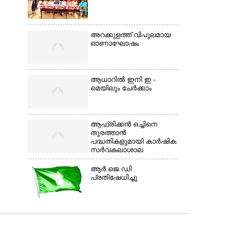
അറക്കുളത്ത് വിപുലമായ
ഓണാഘോഷം
ആധാറിൽ ഇനി ഇ -
മെയിലും ചേർക്കാം
ആഫ്രിക്കൻ ഒച്ചിനെ
തുരത്താൻ
പദ്ധതികളുമായി കാർഷിക
സർവകലാശാല
ആർ.ജെ.ഡി
പ്രതിഷേധിച്ചു