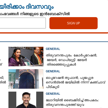
യിരിക്കാം ദിവസവും
 സംഭവങ്ങൾ നിങ്ങളുടെ ഇൻബോക്സിൽ
GENERAL
തിരുവനന്തപുരം കോർപ്പറേഷൻ;
യ
മേയർ, ഡെപ്യൂട്ടി മേയർ
്
തിരഞ്ഞെടുപ്പുകൾ
റദ്ദാക്കണമെന്നാവശ്യപ്പെട്ട് സിപിഎം
GENERAL
ടി;
ഓപ്പറേഷൻ തൂഫാൻ; പൂജപ്പുര
തിൽ
സെൻട്രൽ ജയിലിൽ നിന്ന് കഞ്ചാവ്
പിടികൂടി
GENERAL
ലോറിയിൽ ബൈക്കിടിച്ച് അപകടം:
തിരുവനന്തപുരത്ത് യുവ