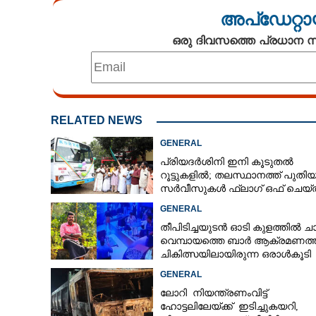
അപ്ഡേറ്റാ
ഒരു ദിവസത്തെ പ്രധാന
RELATED NEWS
GENERAL
പ്രിയദർശിനി ഇനി കൂടുതൽ
റൂട്ടുകളിൽ; തലസ്ഥാനത്ത് പുതി
സർവീസുകൾ ഫ്ലാഗ് ഒഫ് ചെയ്ത
മന്ത്രി കെ മുരളീധരൻ
GENERAL
തീപിടിച്ചയുടൻ ഓടി കുളത്തിൽ ചാ
വെമ്പായത്തെ ബാർ ആക്രമണത്
ചികിത്സയിലായിരുന്ന ഒരാൾകൂടി
മരിച്ചു
GENERAL
ലോറി നിയന്ത്രണംവിട്ട്
ഹോട്ടലിലേയ്ക്ക് ഇടിച്ചുകയറി,