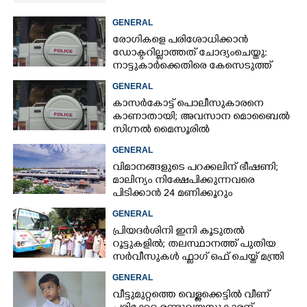
GENERAL
രോഗികളെ പരിശോധിക്കാൻ
ഡോക്ടറില്ലാത്തത് ചോദ്യംചെയ്തു:
നാട്ടുകാർക്കെതിരെ കേസെടുത്ത്
പൊലീസ്
GENERAL
കാസർകോട്ട് പൊലീസുകാരനെ
കാണാതായി; അവസാന മൊബൈൽ
സിഗ്നൽ മൈസൂരിൽ
GENERAL
വിമാനങ്ങളുടെ പറക്കലിന് ഭീഷണി;​
മാലിന്യം നിക്ഷേപിക്കുന്നവരെ
പിടിക്കാൻ 24 മണിക്കൂറും
പ്രവർത്തിക്കുന്ന സ്‌ക്വാഡ്
GENERAL
പ്രിയദർശിനി ഇനി കൂടുതൽ
റൂട്ടുകളിൽ; തലസ്ഥാനത്ത് പുതിയ
സർവീസുകൾ ഫ്ലാഗ് ഒഫ് ചെയ്ത് മന്ത്രി
കെ മുരളീധരൻ
GENERAL
വീട്ടുമുറ്റത്തെ വെള്ളക്കെട്ടിൽ വീണ്