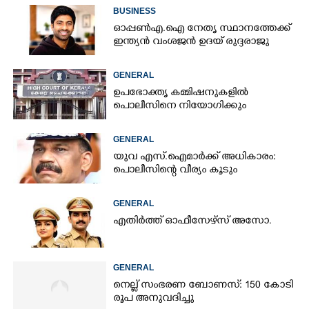
സീസണിൽ കനത്ത തിരിച്ചടി
BUSINESS
ഓപ്പൺഎ.ഐ നേതൃ സ്ഥാനത്തേക്ക്
ഇന്ത്യൻ വംശജൻ ഉദയ് രുദ്ദരാജു
GENERAL
ഉപഭോക്തൃ കമ്മിഷനുകളിൽ
പൊലീസിനെ നിയോഗിക്കും
GENERAL
യുവ എസ്.ഐമാർക്ക് അധികാരം:
പൊലീസിന്റെ വീര്യം കൂടും
GENERAL
എതിർത്ത് ഓഫീസേഴ്സ് അസോ.
GENERAL
നെല്ല് സംഭരണ ബോണസ്: 150 കോടി
രൂപ അനുവദിച്ചു