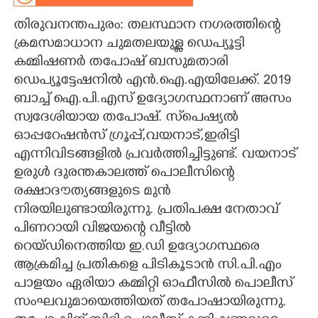
തിരുവനന്തപുരം: തലസ്ഥാന നഗരത്തിന്റെ
CARTOONS
ക്രമസമാധാന ചുമതലയുള്ള ഡെപ്യൂട്ടി
കമ്മിഷണർ തപോഷ് ബസുമതാരി
LITERATURE
ഡെപ്യൂട്ടേഷനിൽ എൻ.ഐ.എയിലേക്ക്. 2019
ബാച്ച് ഐ.പി.എസ് ഉദ്യോഗസ്ഥനാണ് അസം
ZOOM
സ്വദേശിയായ തപോഷ്. സ്‌പെഷ്യൽ
ഓപ്പറേഷൻസ് ഗ്രൂപ്പ്,വയനാട്,ഇരിട്ടി
CONTACT US
എന്നിവിടങ്ങളിൽ പ്രവർത്തിച്ചിട്ടുണ്ട്. വയനാട്
ഉരുൾ ദുരന്തകാലത്ത് പൊലീസിന്റെ
രക്ഷാദൗത്യങ്ങളുടെ മുൻ
നിരയിലുണ്ടായിരുന്നു. പ്രതിപക്ഷ നേതാവ്
പിണറായി വിജയന്റെ വീട്ടിൽ
റെയ്ഡിനെത്തിയ ഇ.ഡി ഉദ്യോഗസ്ഥരെ
ആക്രമിച്ച പ്രതികളെ പിടികൂടാൻ സി.പി.എം
പാളയം ഏരിയാ കമ്മിറ്റി ഓഫീസിൽ പൊലീസ്
സംഘവുമായെത്തിയത് തപോഷായിരുന്നു.