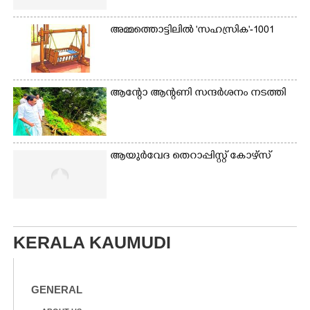
അമ്മത്തൊട്ടിലിൽ 'സഹസ്രിക'-1001
ആന്റോ ആന്റണി​ സന്ദർശനം നടത്തി​
ആയുർവേദ തെറാപ്പിസ്റ്റ് കോഴ്സ്
KERALA KAUMUDI
GENERAL