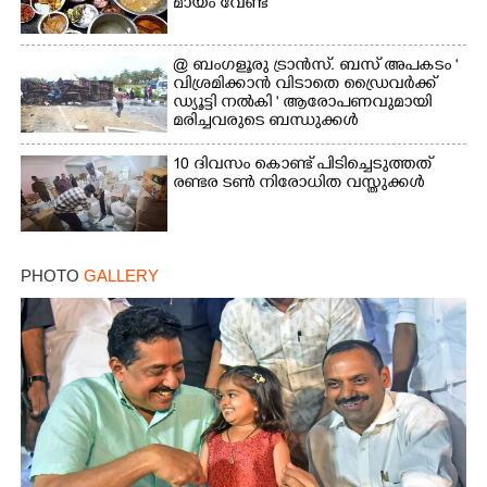
മായം വേണ്ട
@ ബംഗളൂരു ട്രാൻസ്. ബസ് അപകടം '
വി​ശ്ര​മിക്കാൻ വിടാതെ ഡ്രൈ​വ​ർ​ക്ക്
ഡ്യൂട്ടി നൽകി ' ആരോപണവുമായി
മരിച്ചവരുടെ ബന്ധുക്കൾ
10 ദിവസം കൊണ്ട് പിടിച്ചെടുത്തത്
രണ്ടര ടൺ നിരോധിത വസ്തുക്കൾ
PHOTO
GALLERY