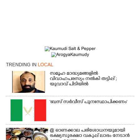
TRENDING IN
LOCAL
സമൂഹ മാദ്ധ്യമങ്ങളിൽ
വിവാഹപരസ്യം നൽകി തട്ടിപ്പ് ;
×
യുവാവ് പിടിയിൽ
Share this link
'ബസ് സർവീസ് പുനഃസ്ഥാപിക്കണം'
Copy Link
@​​​​​​​ ഓണക്കാല പരിശോധനയുമായി
ഭക്ഷ്യസുരക്ഷാ വകുപ്പ് ലാഭം നേടാൻ