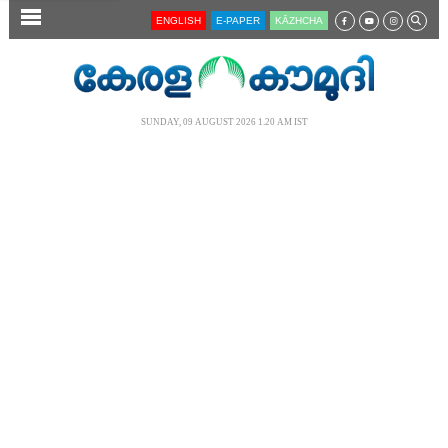
SECTIONS
ENGLISH
E-PAPER
KĀZHCHA
HOME
LATEST
SUNDAY, 09 AUGUST 2026 1.20 AM IST
AUDIO
NOTIFIED NEWS
POLL
KERALA
LOCAL
NEWS 360
CASE DIARY