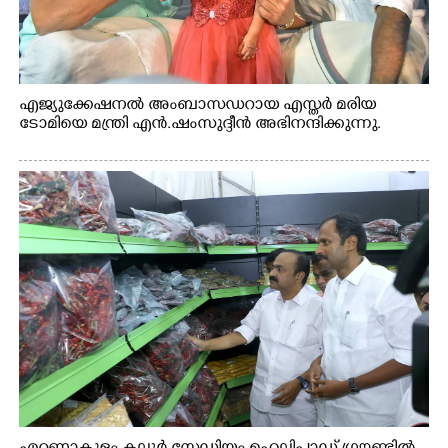
എജ്യുക്കേഷനൽ അംബാസഡറായ എസ്തർ മരിയ
ടോമിയെ മന്ത്രി എൻ.ഷംസുദ്ദീൻ അഭിനന്ദിക്കുന്നു.