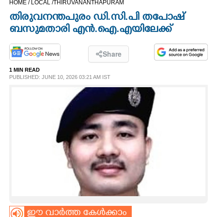
HOME /
LOCAL /
THIRUVANANTHAPURAM
CINEMA
തിരുവനന്തപുരം ഡി.സി.പി തപോഷ്
ബസുമതാരി എൻ.ഐ.എയിലേക്ക്
OPINION
Share
PHOTOS
1 MIN READ
PUBLISHED: JUNE 10, 2026 03:21 AM IST
LIFESTYLE
SPIRITUAL
INFO+
ART
ASTRO
ഈ വാർത്ത കേൾക്കാം