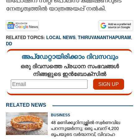
തപോഷിന് സിറ്റി പൊലീസ് കമ്മിഷണറുടെ
നേതൃത്വത്തിൽ യാത്രഅയപ്പ് നൽകി.
RELATED TOPICS:
LOCAL NEWS
,
THIRUVANANTHAPURAM
,
DD
അപ്ഡേറ്റായിരിക്കാം ദിവസവും
ഒരു ദിവസത്തെ പ്രധാന സംഭവങ്ങൾ
നിങ്ങളുടെ ഇൻബോക്സിൽ
RELATED NEWS
BUSINESS
48 മണിക്കൂറിനുള്ളിൽ സ്വർണവില
പറന്നുയർന്നു; ഒരു പവന് 4,200
രൂപയുടെ വർദ്ധനവ്, വിവാഹ