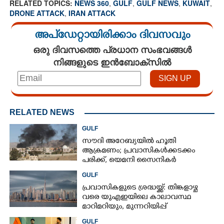
RELATED TOPICS:
NEWS 360
,
GULF
,
GULF NEWS
,
KUWAIT
,
DRONE ATTACK
,
IRAN ATTACK
അപ്ഡേറ്റായിരിക്കാം ദിവസവും
ഒരു ദിവസത്തെ പ്രധാന സംഭവങ്ങൾ
നിങ്ങളുടെ ഇൻബോക്സിൽ
RELATED NEWS
GULF
സൗദി അറേബ്യയിൽ ഹൂതി
ആക്രമണം; പ്രവാസികൾക്കടക്കം
പരിക്ക്, യെമനി സൈനികർ
കൊല്ലപ്പെട്ടു
GULF
പ്രവാസികളുടെ ശ്രദ്ധയ്ക്ക്: തിങ്കളാഴ്ച
വരെ യുഎഇയിലെ കാലാവസ്ഥ
മാറിമറിയും, മുന്നറിയിപ്പ്
GULF