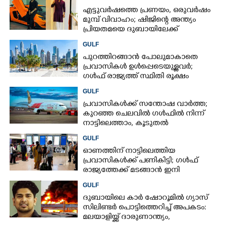
എട്ടുവർഷത്തെ പ്രണയം,​ ഒരുവർഷം
മുമ്പ് വിവാഹം; ഷിജിന്റെ അന്ത്യം
പ്രിയതമയെ ദുബായിലേക്ക്
കൊണ്ടുവരാനുള്ള ഒരുക്കത്തിനിടെ
GULF
പുറത്തിറങ്ങാൻ പോലുമാകാതെ
പ്രവാസികൾ ഉൾപ്പെടെയുള്ളവർ;
ഗൾഫ് രാജ്യത്ത് സ്ഥിതി രൂക്ഷം
GULF
പ്രവാസികൾക്ക് സന്തോഷ വാർത്ത;
കുറഞ്ഞ ചെലവിൽ ഗൾഫിൽ നിന്ന്
നാട്ടിലെത്താം,​ കൂടുതൽ
സർവീസുകളുമായി എയർഇന്ത്യ
GULF
എക്സ്പ്രസ്
ഓണത്തിന് നാട്ടിലെത്തിയ
പ്രവാസികൾക്ക് പണികിട്ടി; ഗൾഫ്
രാജ്യത്തേക്ക് മടങ്ങാൻ ഇനി
ഇരട്ടിയിലധികം പണം ചെലവാക്കണം
GULF
ദുബായിലെ കാർ ഷോറൂമിൽ ഗ്യാസ്
സിലിണ്ടർ പൊട്ടിത്തെറിച്ച് അപകടം:
മലയാളിയ്ക്ക് ദാരുണാന്ത്യം,