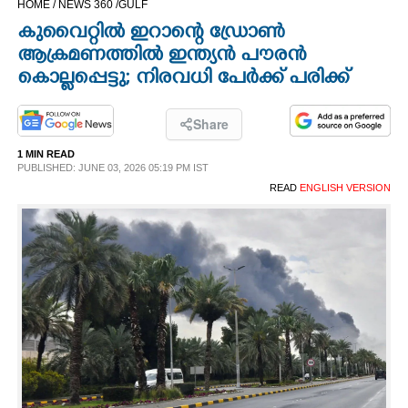
HOME /
NEWS 360 /
GULF
CINEMA
കുവൈറ്റിൽ ഇറാന്റെ ഡ്രോൺ
ആക്രമണത്തിൽ ഇന്ത്യൻ പൗരൻ
OPINION
കൊല്ലപ്പെട്ടു; നിരവധി പേർക്ക് പരിക്ക്
PHOTOS
Share
1 MIN READ
PUBLISHED: JUNE 03, 2026 05:19 PM IST
LIFESTYLE
READ
ENGLISH VERSION
SPIRITUAL
INFO+
ART
ASTRO