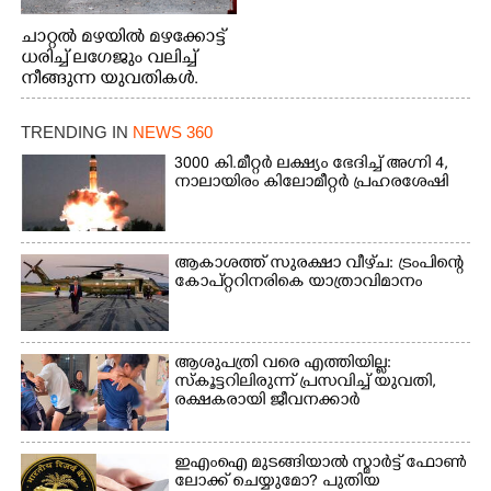
ചാറ്റൽ മഴയിൽ മഴക്കോട്ട്
ധരിച്ച് ലഗേജും വലിച്ച്
നീങ്ങുന്ന യുവതികൾ.
എറണാകുളം മേനകയിൽ
നിന്നുള്ള കാഴ്ച
TRENDING IN
NEWS 360
3000 കി.മീറ്റർ ലക്ഷ്യം ഭേദിച്ച് അഗ്നി 4,
നാലായിരം കിലോമീറ്റർ പ്രഹരശേഷി
ആകാശത്ത് സുരക്ഷാ വീഴ്‌ച: ട്രംപിന്റെ
കോ‌പ്‌റ്ററിനരികെ യാത്രാവിമാനം
ആശുപത്രി വരെ എത്തിയില്ല:
സ്കൂട്ടറിലിരുന്ന് പ്രസവിച്ച് യുവതി,
രക്ഷകരായി ജീവനക്കാർ
ഇഎംഐ മുടങ്ങിയാൽ സ്മാർട്ട് ഫോൺ
ലോക്ക് ചെയ്യുമോ? പുതിയ