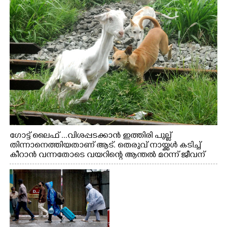
ഗോട്ട് ലൈഫ് ...വിശപ്പടക്കാൻ ഇത്തിരി പുല്ല്
തിന്നാനെത്തിയതാണ് ആട്. തെരുവ് നായ്ക്കൾ കടിച്ച്
കീറാൻ വന്നതോടെ വയറിന്റെ ആന്തൽ മറന്ന് ജീവന്
വേണ്ടിയായി ഓട്ടം. എറണാകുളം വാത്തുരുത്തിയിൽ
നിന്നുള്ള കാഴ്ച