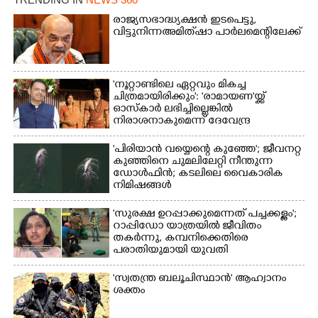
രാജ്യസഭാദ്ധ്യക്ഷൻ ഇടപെട്ടു,
വിട്ടുനിന്ന അമിത് ഷാ പാർലമെന്റിലേക്ക്
'നൂറ്റാണ്ടിലെ ഏറ്റവും മികച്ച
ചിത്രമായിരിക്കും': 'രാമായണ'യ്ക്ക്
ഓസ്കാ‌ർ ലഭിച്ചില്ലെങ്കിൽ
നിരാശനാകുമെന്ന് ദേവേന്ദ്ര
ഫഡ്നാവിസ്
'പിരിയാൻ വയ്യെന്റെ കുഞ്ഞേ'; ജീവനറ്റ
കുഞ്ഞിനെ ചുമലിലേറ്റി നീന്തുന്ന
ഡോൾഫിൻ; കടലിലെ വൈകാരിക
നിമിഷങ്ങൾ
'സുരക്ഷ ഉറപ്പാക്കുമെന്നത് പച്ചക്കള്ളം';
റാപ്പിഡോ യാത്രയിൽ ജീവിതം
തകർന്നു, കമ്പനിക്കെതിരെ
പരാതിയുമായി യുവതി
'സ്വതന്ത്ര ബലൂചിസ്ഥാൻ' ആഹ്വാനം
ശക്തം