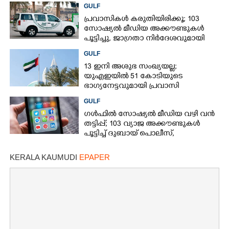
അഞ്ചുപേർക്ക് പരിക്ക്
GULF
പ്രവാസികൾ കരുതിയിരിക്കൂ; 103
സോഷ്യൽ മീഡിയ അക്കൗണ്ടുകൾ
പൂട്ടിച്ചു, ജാഗ്രതാ നിർദേശവുമായി
ഗൾഫ് രാജ്യം
GULF
13 ഇനി അശുഭ സംഖ്യയല്ല;
യുഎഇയിൽ 51 കോടിയുടെ
ഭാഗ്യനേട്ടവുമായി പ്രവാസി
GULF
ഗൾഫിൽ സോഷ്യൽ മീഡിയ വഴി വൻ
തട്ടിപ്പ്; 103 വ്യാജ അക്കൗണ്ടുകൾ
പൂട്ടിച്ച് ദുബായ് പൊലീസ്,
പ്രവാസികൾക്ക് ജാഗ്രതാ നിർദേശം
KERALA KAUMUDI
EPAPER