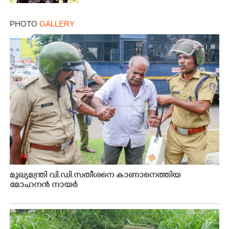
PHOTO
GALLERY
മുഖ്യമന്ത്രി വി.ഡി.സതീശനെ കാണാനെത്തിയ
മോഹനൻ നായർ