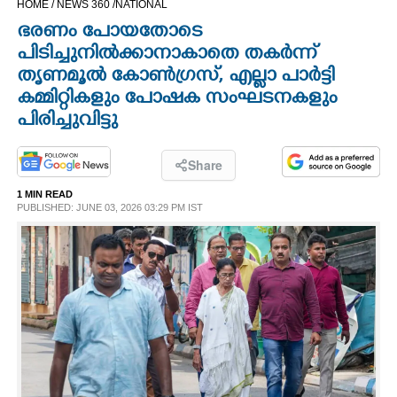
HOME /
NEWS 360 /
NATIONAL
CINEMA
ഭരണം പോയതോടെ
പിടിച്ചുനിൽക്കാനാകാതെ തകർന്ന്
OPINION
തൃണമൂൽ കോൺഗ്രസ്, എല്ലാ പാർട്ടി‌
കമ്മിറ്റികളും പോഷക സംഘടനകളും
പിരിച്ചുവിട്ടു
PHOTOS
Share
LIFESTYLE
1 MIN READ
PUBLISHED: JUNE 03, 2026 03:29 PM IST
SPIRITUAL
INFO+
ART
ASTRO