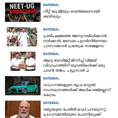
NATIONAL
നീറ്റ് യു.ജിയും ഓൺലൈനായി
രണ്ട് ഘട്ടം
NATIONAL
പ്രതിപക്ഷത്തെ അനുനയിപ്പിക്കാൻ
സർക്കാർ: മണ്ഡല പുനർനിർണയം
പാസാക്കാൻ പ്രത്യേക സമ്മേളനം
NATIONAL
ആദ്യ ബഡ്ജറ്റ് മിന്നിച്ച് വിജയ്
വിവാഹത്തിന് യുവതികൾക്ക് ഒരു
പവൻ തങ്കം, പട്ടുസാരി 
നവജാതശിശുക്കൾക്ക്
NATIONAL
സ്വർണമോതിരം  വിദ്യാർത്ഥികൾക്ക്
വാഹനങ്ങളുടെ രൂപം മാറ്റൽ:
സൈക്കിൾ
സംസ്ഥാനങ്ങൾക്ക് അധികാരമില്ലെന്ന്
കേന്ദ്രം
NATIONAL
'മെറ്റയുടെ പേരിൽ മാപ്പ് പറയുന്നു';
പ്രധാനമന്ത്രിയുടെ ഫേസ്‌ബുക്ക്