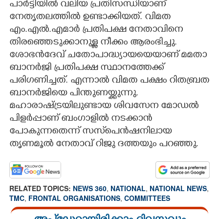
പാർട്ടിയിൽ വലിയ പ്രതിസന്ധിയാണ്
നേതൃതലത്തിൽ ഉണ്ടാക്കിയത്. വിമത
എം.എൽ.എമാർ പ്രതിപക്ഷ നേതാവിനെ
തിരഞ്ഞെടുക്കാനുള്ള നീക്കം ആരംഭിച്ചു.
ശോഭൻദേവ് ചതോപാദ്ധ്യായയെയാണ് മമതാ
ബാനർജി പ്രതിപക്ഷ സ്ഥാനത്തേക്ക്
പരിഗണിച്ചത്. എന്നാൽ വിമത പക്ഷം റിതബ്രത
ബാനർജിയെ പിന്തുണയ്ക്കുന്നു.
മഹാരാഷ്ട്രയിലുണ്ടായ ശിവസേന മോഡൽ
പിളർപ്പാണ് ബംഗാളിൽ നടക്കാൻ
പോകുന്നതെന്ന് സസ്‌പെൻഷനിലായ
തൃണമൂൽ നേതാവ് റിജു ദത്തയും പറഞ്ഞു.
RELATED TOPICS:
NEWS 360
,
NATIONAL
,
NATIONAL NEWS
,
TMC
,
FRONTAL ORGANISATIONS
,
COMMITTEES