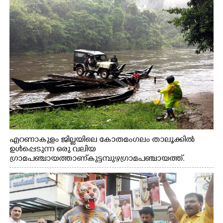
എറണാകുളം ജില്ലയിലെ കോതമംഗലം താലൂക്കിൽ
ഉൾപ്പെടുന്ന ഒരു വലിയ
ഗ്രാമപഞ്ചായത്താണ് കുട്ടമ്പുഴ ഗ്രാമ പഞ്ചായത്ത്.
ആദിവാസി ഊരുകളായ വെള്ളാരംകുത്ത്, കത്തിപ്പാറ,
ഉറിയംപെട്ടി, തേക്കല്ല്, വെട്ടിക്കല്ല്, മഞ്ചപ്പാറ എന്നീ ആറു
സ്ഥലങ്ങളിലേക്കുള്ള പ്രധാന സഞ്ചാര മാർഗമാണ് ഈ
കാണുന്ന കടത്ത് വള്ളം