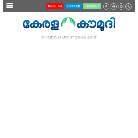
SECTIONS
ENGLISH
E-PAPER
KĀZHCHA
HOME
LATEST
THURSDAY, 06 AUGUST 2026 6.22 AM IST
AUDIO
NOTIFIED NEWS
POLL
KERALA
LOCAL
NEWS 360
CASE DIARY