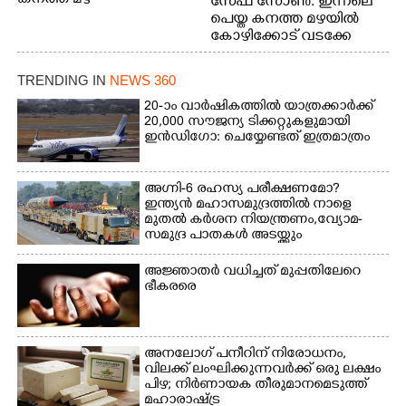
സേഫ് സോൺ: ഇന്നലെ
പെയ്ത കനത്ത മഴയിൽ
കോഴിക്കോട് വടക്കേ
വയലിൽ വെള്ളം
കയറിയതിനെ തുടർന്ന്
TRENDING IN
NEWS 360
വീട്ടുസാധനങ്ങളുമായി
വെള്ളത്തിലൂടെ
20-ാം വാർഷികത്തിൽ യാത്രക്കാർക്ക്
20,000 സൗജന്യ ടിക്കറ്റുകളുമായി
നടന്നുവരുന്നവരെ
ഇൻഡിഗോ: ചെയ്യേണ്ടത് ഇത്രമാത്രം
മതിലിനു മുകളിൽ നോക്കി
നിൽക്കുന്ന
നായ. ഫോട്ടോ: കെ.വിശ്വജി
അഗ്നി-6 രഹസ്യ പരീക്ഷണമോ?
ത്ത്
ഇന്ത്യൻ മഹാസമുദ്രത്തിൽ നാളെ
മുതൽ കർശന നിയന്ത്രണം,വ്യോമ-
സമുദ്ര പാതകൾ അടയ്ക്കും
അജ്ഞാതർ വധിച്ചത് മുപ്പതിലേറെ
ഭീകരരെ
അനലോഗ് പനീറിന് നിരോധനം,
വിലക്ക് ലംഘിക്കുന്നവർക്ക് ഒരു ലക്ഷം
പിഴ; നിർണായക തീരുമാനമെടുത്ത്
മഹാരാഷ്ട്ര