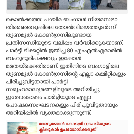
CARTOONS
കൊൽക്കത്ത: പശ്ചിമ ബംഗാൾ നിയമസഭാ
തിരഞ്ഞെടുപ്പിലെ തോൽവിയെത്തുടർന്ന്
LITERATURE
തൃണമൂൽ കോൺഗ്രസിലുണ്ടായ
പ്രതിസന്ധിയുടെ വലിപ്പം വർദ്ധിക്കുകയാണ്.
ZOOM
പാർട്ടി ടിക്കറ്റിൽ ജയിച്ച 80 എംഎൽഎമാരിൽ
ബഹുഭൂരിപക്ഷവും ഇപ്പോൾ
CONTACT US
മമതയ്‌ക്കെതിരാണ്. ഇതിനിടെ ബംഗാളിലെ
തൃണമൂൽ കോൺഗ്രസിന്റെ എല്ലാ കമ്മിറ്റികളും
പിരിച്ചുവിട്ടതായി പാർട്ടി
സമൂഹമാദ്ധ്യമങ്ങളിലൂടെ അറിയിച്ചു.
ഇതോടൊപ്പം പാർട്ടിയുടെ എല്ലാ
പോഷകസംഘടനകളും പിരിച്ചുവിട്ടതായും
അറിയിപ്പിൽ വ്യക്തമാക്കുന്നുണ്ട്.
മാദ്ധ്യമങ്ങൾ കോടതി നടപടിയുടെ
ക്ലിപ്പുകൾ ഉപയോഗിക്കരുത്