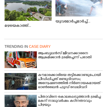
യുവമോർച്ചമാർച്ച്...
മഴയെകാത്ത്...
TRENDING IN
CASE DIARY
ആംബുലൻസ് ജീവനക്കാരനെ
ആക്രമിക്കാൻ ശ്രമിച്ചെന്ന് പരാതി
കൗമാരക്കാരിയെ തട്ടിക്കൊണ്ടുപോയി
പീഡിപ്പിച്ചത് രണ്ടുദിവസം;
അന്വേഷണത്തിൽ നിർണായകമായത്
ഓൺലൈൻ ഫുഡ് ഡെലിവറി
പിതാവിനെ കൊലപ്പെടുത്താൻ ശ്രമിച്ച
മകന് നാലുവർഷം കഠിനതടവും
പിഴയും