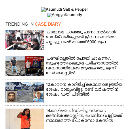
TRENDING IN
CASE DIARY
'കടയുടമ പറഞ്ഞു പണം നൽകാൻ';
മാസ്‌ക് ധരിച്ചെത്തി ജീവനക്കാരിയെ
പറ്റിച്ചു, നഷ്‌ടമായത് 6000 രൂപ
'പണമില്ലെങ്കിൽ പോയി ചാകണം',
സുഹൃത്തുക്കളുടെ പരിഹാസത്തിൽ
×
Share this link
വ്യവസായിയുടെ ആത്മഹത്യ, മൂന്ന്
പേർ അറസ്റ്റിൽ
12കാരനെ കാറിടിച്ച് കൊലപ്പെടുത്തിയ
ശേഷം രാജ്യംവിട്ടു; രണ്ട് വർഷത്തിന്
ശേഷം പ്രതി പിടിയിൽ
Copy Link
14കാരിയെ പീഡിപ്പിച്ച സ്‌നേഹ
മെർലിൻ അറസ്റ്റിൽ; പൊലീസ് പൂട്ടിയത്
നാലാമത്തെ പോക്‌സോ കേസിൽ