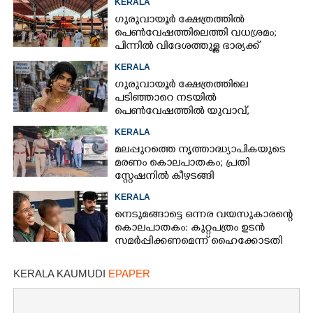
KERALA
ഗുരുവായൂർ ക്ഷേത്രത്തിൽ
പെൺവേഷത്തിലെത്തി വധശ്രമം;
പിന്നിൽ വിദേശത്തുള്ള ഭാര്യക്ക്
ചിത്രങ്ങൾ അയച്ചതിലെ പക
KERALA
ഗുരുവായൂർ ക്ഷേത്രത്തിലെ
പടിഞ്ഞാറെ നടയിൽ
പെൺവേഷത്തിൽ യുവാവ്,​
കസ്റ്റഡിയിലെടുത്തപ്പോൾ
KERALA
തെളിഞ്ഞത് വൻഗൂഢാലോചന
മലപ്പുറത്തെ നൃത്താദ്ധ്യാപികയുടെ
മരണം കൊലപാതകം; പ്രതി
സ്റ്റേഷനിൽ കീഴടങ്ങി
KERALA
നെടുമങ്ങാട്ടെ ഒന്നര വയസുകാരന്റെ
കൊലപാതകം: കുറ്റപത്രം ഉടൻ
സമർപ്പിക്കണമെന്ന് ഹൈക്കോടതി
KERALA KAUMUDI
EPAPER