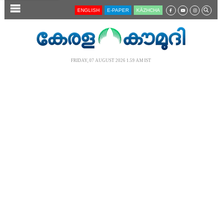
SECTIONS
ENGLISH
E-PAPER
KĀZHCHA
HOME
LATEST
FRIDAY, 07 AUGUST 2026 1.59 AM IST
AUDIO
NOTIFIED NEWS
POLL
KERALA
LOCAL
NEWS 360
CASE DIARY