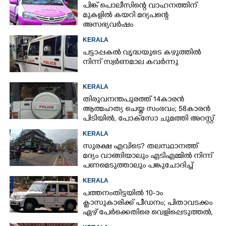
പിങ്ക് പൊലീസിന്റെ വാഹനത്തിന്
മുകളിൽ കയറി മദ്യപന്റെ
അസഭ്യവ‌ർഷം
KERALA
പട്ടാപ്പകൽ വൃദ്ധയുടെ കഴുത്തിൽ
നിന്ന് സ്വർണമാല കവർന്നു
KERALA
തിരുവനന്തപുരത്ത് 14കാരൻ
ആത്മഹത്യ ചെയ്ത സംഭവം; 58കാരൻ
പിടിയിൽ, പോക്‌സോ ചുമത്തി അറസ്റ്റ്
KERALA
സുരക്ഷ എവിടെ?​ തലസ്ഥാനത്ത്
മദ്യം വാങ്ങിയാലും എടിഎമ്മിൽ നിന്ന്
പണമെടുത്താലും പങ്കുചോദിച്ച്
സാമൂഹ്യവിരുദ്ധർ
KERALA
പത്തനംതിട്ടയിൽ 10-ാം
ക്ലാസുകാരിക്ക് പീഡനം; പിതാവടക്കം
ഏഴ് പേർക്കെതിരെ വെളിപ്പെടുത്തൽ,
മൂന്നുപേർ അറസ്റ്റിൽ