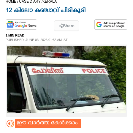
HOME /
CASE DIARY /
KERALA
CINEMA
12 കിലോ കഞ്ചാവ് പിടികൂടി
OPINION
Share
1 MIN READ
PHOTOS
PUBLISHED: JUNE 03, 2026 01:55 AM IST
LIFESTYLE
SPIRITUAL
INFO+
ART
ഈ വാർത്ത കേൾക്കാം
ASTRO