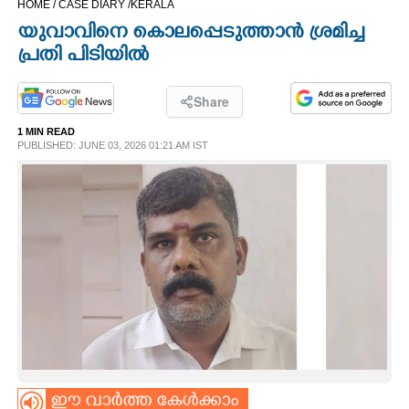
HOME /
CASE DIARY /
KERALA
CINEMA
യുവാവിനെ കൊലപ്പെടുത്താൻ ശ്രമിച്ച
പ്രതി പിടിയിൽ
OPINION
Share
PHOTOS
1 MIN READ
PUBLISHED: JUNE 03, 2026 01:21 AM IST
LIFESTYLE
SPIRITUAL
INFO+
ART
ASTRO
ഈ വാർത്ത കേൾക്കാം