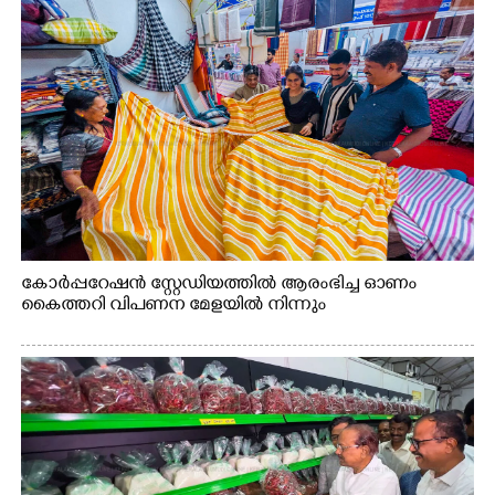
കോർപ്പറേഷൻ സ്റ്റേഡിയത്തിൽ ആരംഭിച്ച ഓണം
കൈത്തറി വിപണന മേളയിൽ നിന്നും