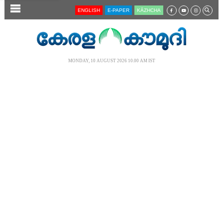
SECTIONS
ENGLISH
E-PAPER
KĀZHCHA
HOME
LATEST
MONDAY, 10 AUGUST 2026 10.00 AM IST
AUDIO
NOTIFIED NEWS
POLL
KERALA
LOCAL
NEWS 360
CASE DIARY