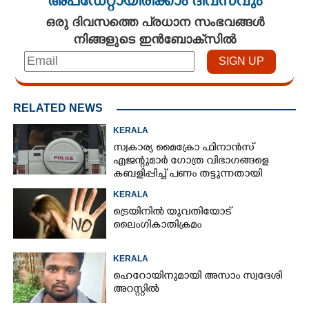
അപ്ഡേറ്റായിരിക്കാം ദിവസവും
ഒരു ദിവസത്തെ പ്രധാന സംഭവങ്ങൾ
നിങ്ങളുടെ ഇൻബോക്സിൽ
RELATED NEWS
KERALA
സ്വകാര്യ മൈക്രോ ഫിനാൻസ്
എജന്റുമാർ ഗോത്ര വിഭാഗങ്ങളെ
കബളിപ്പിച്ച് പണം തട്ടുന്നതായി
പരാതി
KERALA
ട്രെയിനിൽ യുവതിയോട്
ലൈംഗികാതിക്രമം
KERALA
ഹെറോയിനുമായി അസാം സ്വദേശി
അറസ്റ്റിൽ