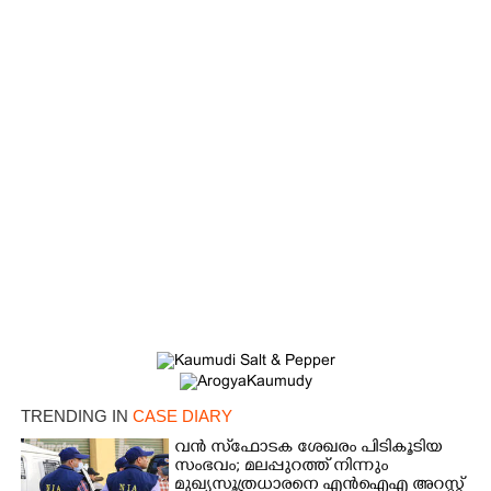
×
Share this link
TRENDING IN
CASE DIARY
വൻ സ്‌ഫോടക ശേഖരം പിടികൂടിയ
സംഭവം; മലപ്പുറത്ത് നിന്നും
മുഖ്യസൂത്രധാരനെ എൻഐഎ അറസ്റ്റ്