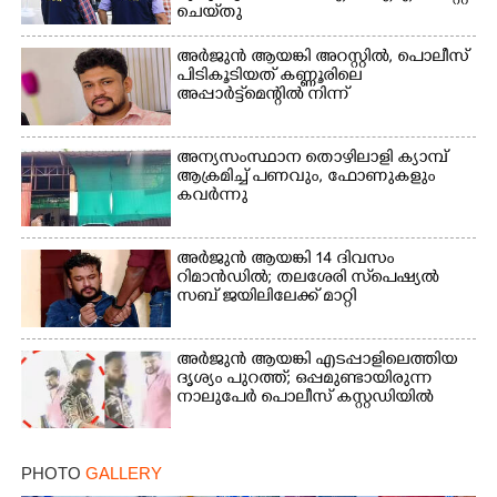
Copy Link
ചെയ്‌തു
അർജുൻ ആയങ്കി അറസ്റ്റിൽ, പൊലീസ്
പിടികൂടിയത് കണ്ണൂരിലെ
അപ്പാർട്ട്‌മെന്റിൽ നിന്ന്
അന്യസംസ്ഥാന തൊഴിലാളി ക്യാമ്പ്
ആക്രമിച്ച് പണവും, ഫോണുകളും
കവർന്നു
അർജുൻ ആയങ്കി 14 ദിവസം
റിമാൻഡിൽ; തലശേരി സ്‌പെഷ്യൽ
സബ് ജയിലിലേക്ക് മാറ്റി
അർജുൻ ആയങ്കി എടപ്പാളിലെത്തിയ
ദൃശ്യം പുറത്ത്; ഒപ്പമുണ്ടായിരുന്ന
നാലുപേർ പൊലീസ് കസ്റ്റഡിയിൽ
PHOTO
GALLERY