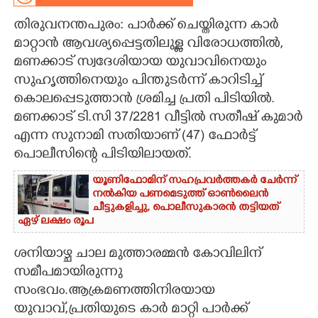
തിരുവനന്തപുരം: പാർക്ക് ചെയ്തിരുന്ന കാർ
CARTOONS
മാറ്റാൻ ആവശ്യപ്പെട്ടതിലുള്ള വിരോധത്തിൽ,
മണക്കാട് സ്വദേശിയായ യുവാവിനെയും
LITERATURE
സുഹൃത്തിനെയും പിന്തുട‌ർന്ന് കാറിടിച്ച്
കൊലപ്പെടുത്താൻ ശ്രമിച്ച പ്രതി പിടിയിൽ.
ZOOM
മണക്കാട് ടി.സി 37/2281 വീട്ടിൽ സതീഷ് കുമാർ
എന്ന സുനാമി സതിയാണ് (47) ഫോർട്ട്
CONTACT US
പൊലീസിന്റെ പിടിയിലായത്.
യൂണിഫോമിന് സഹപ്രവർത്തകർ ചേർന്ന്
നൽകിയ പണമെടുത്ത് ഓൺലൈൻ
ചീട്ടുകളിച്ചു,​ പൊലീസുകാരൻ തട്ടിയത്
ഏഴ് ലക്ഷം രൂപ
ശനിയാഴ്ച ചാല മുത്താരമ്മൻ കോവിലിന്
സമീപമായിരുന്നു
സംഭവം.ആക്രമണത്തിനിരയായ
യുവാവ്,പ്രതിയുടെ കാർ മാറ്റി പാർക്ക്