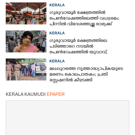
മൂന്നുപേർ അറസ്റ്റിൽ
KERALA
ഗുരുവായൂർ ക്ഷേത്രത്തിൽ
പെൺവേഷത്തിലെത്തി വധശ്രമം;
പിന്നിൽ വിദേശത്തുള്ള ഭാര്യക്ക്
ചിത്രങ്ങൾ അയച്ചതിലെ പക
KERALA
ഗുരുവായൂർ ക്ഷേത്രത്തിലെ
പടിഞ്ഞാറെ നടയിൽ
പെൺവേഷത്തിൽ യുവാവ്,​
കസ്റ്റഡിയിലെടുത്തപ്പോൾ
KERALA
തെളിഞ്ഞത് വൻഗൂഢാലോചന
മലപ്പുറത്തെ നൃത്താദ്ധ്യാപികയുടെ
മരണം കൊലപാതകം; പ്രതി
സ്റ്റേഷനിൽ കീഴടങ്ങി
KERALA KAUMUDI
EPAPER