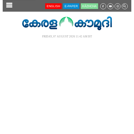
SECTIONS
ENGLISH
E-PAPER
KĀZHCHA
HOME
LATEST
FRIDAY, 07 AUGUST 2026 11.42 AM IST
AUDIO
NOTIFIED NEWS
POLL
KERALA
LOCAL
NEWS 360
CASE DIARY