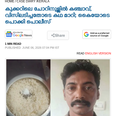
HOME /
CASE DIARY /
KERALA
CINEMA
കുക്കറിലെ ചോറിനുള്ളിൽ കഞ്ചാവ്,
വിസിലടിച്ചതോടെ കഥ മാറി; കെെയോടെ
OPINION
പൊക്കി പൊലീസ്
PHOTOS
Share
1 MIN READ
PUBLISHED: JUNE 06, 2026 07:04 PM IST
LIFESTYLE
READ
ENGLISH VERSION
SPIRITUAL
INFO+
ART
ASTRO