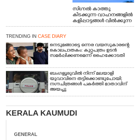
സിഗ്നൽ കാത്തു
കിടക്കുന്ന വാഹനങ്ങളിൽ
കളിപ്പാട്ടങ്ങൾ വിൽക്കുന്ന
നാടോടി യുവതി. ഇടപ്പള്ളി
ജംഗ്ഷനിൽ നിന്നുള്ള കാഴ്ച
TRENDING IN
CASE DIARY
നെടുമങ്ങാട്ടെ ഒന്നര വയസുകാരന്റെ
കൊലപാതകം: കുറ്റപത്രം ഉടൻ
സമർപ്പിക്കണമെന്ന് ഹൈക്കോടതി
ബംഗളൂരുവിൽ നിന്ന് മലയാളി
യുവാവിനെ തട്ടിക്കൊണ്ടുപോയി;
നഗ്നചിത്രങ്ങൾ പകർത്തി മാതാവിന്
അയച്ചു
KERALA KAUMUDI
GENERAL