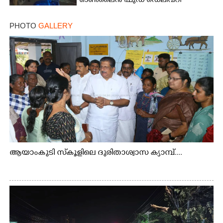
ഓൺലൈൻ ഫുഡ് ഡെലിവറി
PHOTO
GALLERY
ആയാംകുടി സ്‌കൂളിലെ ദുരിതാശ്വാസ ക്യാമ്പ്....