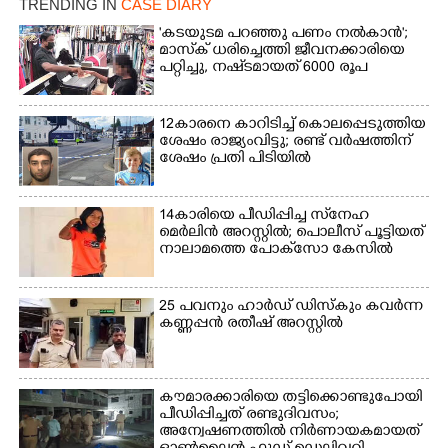
TRENDING IN
CASE DIARY
'കടയുടമ പറഞ്ഞു പണം നൽകാൻ';
മാസ്‌ക് ധരിച്ചെത്തി ജീവനക്കാരിയെ
പറ്റിച്ചു, നഷ്‌ടമായത് 6000 രൂപ
12കാരനെ കാറിടിച്ച് കൊലപ്പെടുത്തിയ
ശേഷം രാജ്യംവിട്ടു; രണ്ട് വർഷത്തിന്
ശേഷം പ്രതി പിടിയിൽ
14കാരിയെ പീഡിപ്പിച്ച സ്‌നേഹ
മെർലിൻ അറസ്റ്റിൽ; പൊലീസ് പൂട്ടിയത്
നാലാമത്തെ പോക്‌സോ കേസിൽ
25 പവനും ഹാർഡ് ഡിസ്കും കവർന്ന
കണ്ണപ്പൻ രതീഷ് അറസ്റ്റിൽ
കൗമാരക്കാരിയെ തട്ടിക്കൊണ്ടുപോയി
പീഡിപ്പിച്ചത് രണ്ടുദിവസം;
അന്വേഷണത്തിൽ നിർണായകമായത്