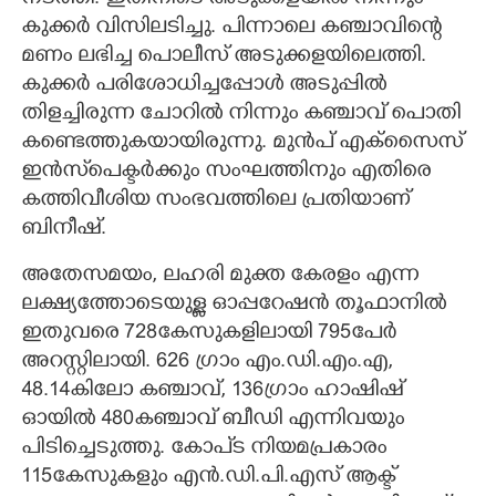
കുക്കർ വിസിലടിച്ചു. പിന്നാലെ കഞ്ചാവിന്റെ
മണം ലഭിച്ച പൊലീസ് അടുക്കളയിലെത്തി.
കുക്കർ പരിശോധിച്ചപ്പോൾ അടുപ്പിൽ
തിളച്ചിരുന്ന ചോറിൽ നിന്നും കഞ്ചാവ് പൊതി
കണ്ടെത്തുകയായിരുന്നു. മുൻപ് എക്സെെസ്
ഇൻസ്‌പെക്ടർക്കും സംഘത്തിനും എതിരെ
കത്തിവീശിയ സംഭവത്തിലെ പ്രതിയാണ്
ബിനീഷ്.
അതേസമയം, ലഹരി മുക്ത കേരളം എന്ന
ലക്ഷ്യത്തോടെയുള്ള ഓപ്പറേഷൻ തൂഫാനിൽ
ഇതുവരെ 728കേസുകളിലായി 795പേർ
അറസ്റ്റിലായി. 626 ഗ്രാം എം.ഡി.എം.എ,
48.14കിലോ കഞ്ചാവ്, 136ഗ്രാം ഹാഷിഷ്
ഓയിൽ 480കഞ്ചാവ് ബീഡി എന്നിവയും
പിടിച്ചെടുത്തു. കോപ്ട നിയമപ്രകാരം
115കേസുകളും എൻ.ഡി.പി.എസ് ആക്ട്