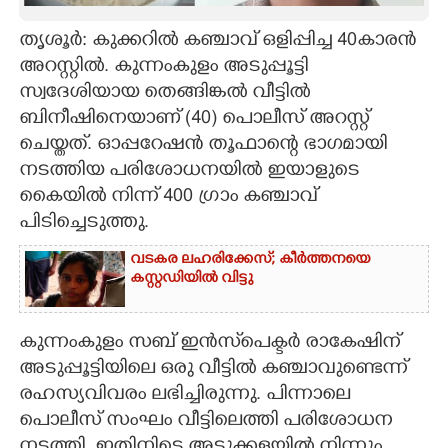
CARTOONS
തൃശൂർ: കുക്കറിൽ കഞ്ചാവ് ഒളിപ്പിച്ച 40കാരൻ
അറസ്റ്റിൽ. കുന്നംകുളം അടുപ്പൂട്ടി
സ്വദേശിയായ തെങ്ങിങ്കൽ വീട്ടിൽ
LITERATURE
ബിനീഷിനെയാണ് (40) പൊലീസ് അറസ്റ്റ്
ചെയ്തത്. ഓപ്പറേഷൻ തൂഫാന്റെ ഭാഗമായി
ZOOM
നടത്തിയ പരിശോധനയിൽ ഇയാളുടെ
കെെയിൽ നിന്ന് 400 ഗ്രാം കഞ്ചാവ്
CONTACT US
പിടിച്ചെടുത്തു.
വടകര ലഹരിക്കേസ്; കീർത്തനയെ
കസ്റ്റഡിയിൽ വിട്ടു
കുന്നംകുളം സബ് ഇൻസ്‌പെക്ടർ രാകേഷിന്
അടുപ്പൂട്ടിയിലെ ഒരു വീട്ടിൽ ക‌ഞ്ചാവുണ്ടെന്ന്
രഹസ്യവിവരം ലഭിച്ചിരുന്നു. പിന്നാലെ
പൊലീസ് സംഘം വീട്ടിലെത്തി പരിശോധന
നടത്തി. ഇതിനിടെ അടുക്കളയിൽ നിന്നും