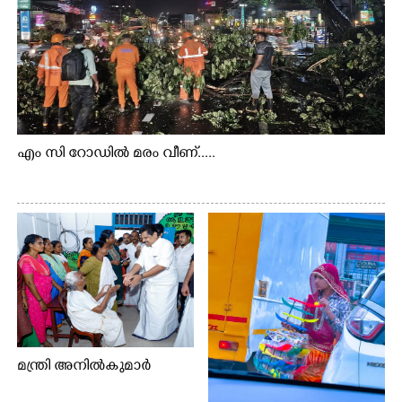
എം സി റോഡിൽ മരം വീണ്.....
മന്ത്രി അനിൽകുമാർ