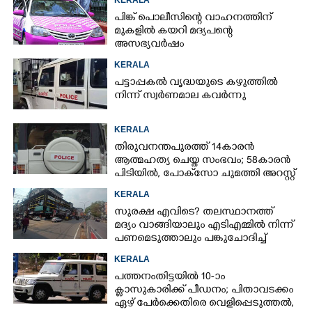
പിങ്ക് പൊലീസിന്റെ വാഹനത്തിന്
മുകളിൽ കയറി മദ്യപന്റെ
അസഭ്യവ‌ർഷം
KERALA
പട്ടാപ്പകൽ വൃദ്ധയുടെ കഴുത്തിൽ
നിന്ന് സ്വർണമാല കവർന്നു
KERALA
തിരുവനന്തപുരത്ത് 14കാരൻ
ആത്മഹത്യ ചെയ്ത സംഭവം; 58കാരൻ
പിടിയിൽ, പോക്‌സോ ചുമത്തി അറസ്റ്റ്
KERALA
സുരക്ഷ എവിടെ?​ തലസ്ഥാനത്ത്
മദ്യം വാങ്ങിയാലും എടിഎമ്മിൽ നിന്ന്
പണമെടുത്താലും പങ്കുചോദിച്ച്
സാമൂഹ്യവിരുദ്ധർ
KERALA
പത്തനംതിട്ടയിൽ 10-ാം
ക്ലാസുകാരിക്ക് പീഡനം; പിതാവടക്കം
ഏഴ് പേർക്കെതിരെ വെളിപ്പെടുത്തൽ,