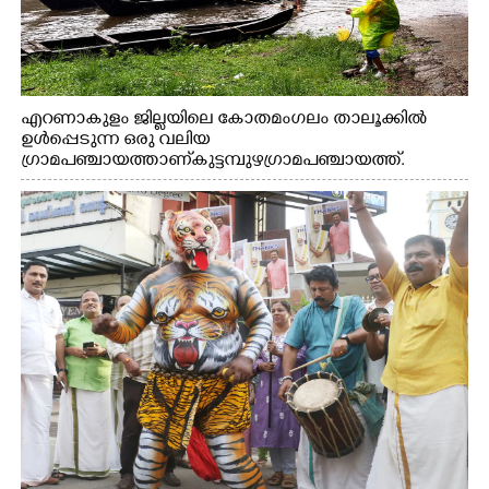
എറണാകുളം ജില്ലയിലെ കോതമംഗലം താലൂക്കിൽ
ഉൾപ്പെടുന്ന ഒരു വലിയ
ഗ്രാമപഞ്ചായത്താണ് കുട്ടമ്പുഴ ഗ്രാമ പഞ്ചായത്ത്.
ആദിവാസി ഊരുകളായ വെള്ളാരംകുത്ത്, കത്തിപ്പാറ,
ഉറിയംപെട്ടി, തേക്കല്ല്, വെട്ടിക്കല്ല്, മഞ്ചപ്പാറ എന്നീ ആറു
സ്ഥലങ്ങളിലേക്കുള്ള പ്രധാന സഞ്ചാര മാർഗമാണ് ഈ
കാണുന്ന കടത്ത് വള്ളം