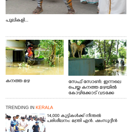
പുലികളി...
കനത്ത മഴ
സേഫ് സോൺ: ഇന്നലെ
പെയ്ത കനത്ത മഴയിൽ
കോഴിക്കോട് വടക്കേ
വയലിൽ വെള്ളം
കയറിയതിനെ തുടർന്ന്
TRENDING IN
KERALA
വീട്ടുസാധനങ്ങളുമായി
വെള്ളത്തിലൂടെ
14,000 കുട്ടികൾക്ക് നീന്തൽ
പരിശീലനം: മന്ത്രി എൻ. ഷംസുദ്ദീൻ
നടന്നുവരുന്നവരെ
മതിലിനു മുകളിൽ നോക്കി