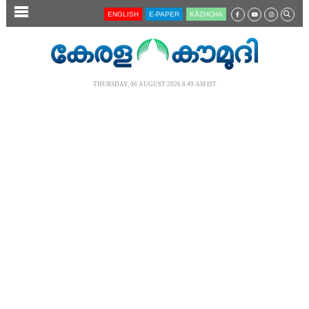
SECTIONS
ENGLISH
E-PAPER
KĀZHCHA
HOME
LATEST
THURSDAY, 06 AUGUST 2026 8.49 AM IST
AUDIO
NOTIFIED NEWS
POLL
KERALA
LOCAL
NEWS 360
CASE DIARY