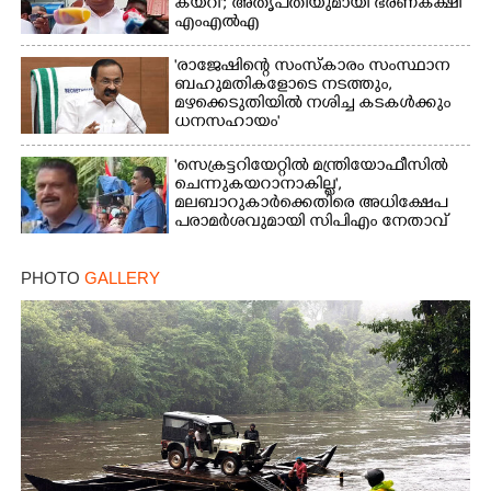
കയറി'; അതൃപ്‌തിയുമായി ഭരണകക്ഷി
എംഎൽഎ
'രാജേഷിന്റെ സംസ്കാരം സംസ്ഥാന
ബഹുമതികളോടെ നടത്തും,
മഴക്കെടുതിയിൽ നശിച്ച കടകൾക്കും
ധനസഹായം'
'സെക്രട്ടറിയേറ്റിൽ മന്ത്രിയോഫീസിൽ
ചെന്നുകയറാനാകില്ല',
മലബാറുകാർക്കെതിരെ അധിക്ഷേപ
പരാമർശവുമായി സിപിഎം നേതാവ്‌
PHOTO
GALLERY