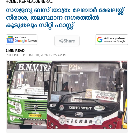
HOME /
KERALA /
GENERAL
CINEMA
സൗജന്യ ബസ് യാത്ര: മലബാർ മേഖലയ്ക്ക്
നിരാശ,​ തലസ്ഥാന നഗരത്തിൽ
OPINION
കൂടുതലും സിറ്റി ഫാസ്റ്റ്
PHOTOS
Share
1 MIN READ
PUBLISHED: JUNE 10, 2026 12:25 AM IST
LIFESTYLE
SPIRITUAL
INFO+
ART
ASTRO