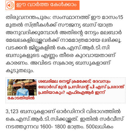
ഈ വാർത്ത കേൾക്കാം
CARTOONS
തിരുവനന്തപുരം: സംസ്ഥാനത്ത് ഈ മാസം15
മുതൽ സ്ത്രീകൾക്ക് സൗജന്യ ബസ് യാത്ര
LITERATURE
അനുവദിക്കുമ്പോൾ അതിന്റെ നേട്ടം മലബാർ
മേഖലകളിലുള്ളവർക്ക് നാമമാത്രമായേ ലഭിക്കൂ.
ZOOM
വടക്കൻ ജില്ലകളിൽ കെ.എസ്.ആർ.ടി.സി
ബസുകളുടെ എണ്ണം തീരെ കുറവായതാണ്
CONTACT US
കാരണം. അവിടെ സ്വകാര്യ ബസുകളാണ്
കൂടുതലും.
ശബരിമല നെയ്യ് ക്രമക്കേട്; ദേവസ്വം
ബോർഡ് മുൻ പ്രസിഡന്റ് പി എസ് പ്രശാന്ത്
പ്രതിയാകും? എഫ്ഐആർ ഇന്ന്
കോടതിയിൽ
3,123 ബസുകളാണ് ഓർഡിനറി വിഭാഗത്തിൽ
കെ.എസ്.ആർ.ടി.സിക്കുള്ളത്. ഇതിൽ സർവീസ്
നടത്തുന്നവ 1600- 1800 മാത്രം. 500ലധികം