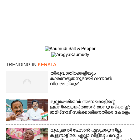
×
Share this link
TRENDING IN
KERALA
Copy Link
'തിരുവാതിരക്കളിയും
കാരണഭൂതനുമായി വന്നാൽ
വിവരമറിയും '
'മുല്ലപ്പെരിയാർ അണക്കെട്ടിന്റെ
ജലനിരപ്പുയർത്താൻ അനുവദിക്കില്ല';
തമിഴ്‌നാട് സർക്കാരിനെതിരെ കേരളം
'മുഖ്യമന്ത്രി ഫോൺ എടുക്കുന്നില്ല,
കുട്ടനാട്ടിലെ എല്ലാ വീട്ടിലും വെള്ളം