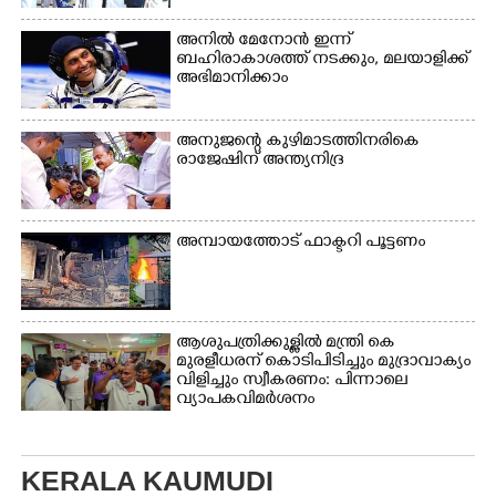
നിൽക്കുന്ന
നായ. ഫോട്ടോ: കെ.വിശ്വജി
അനിൽ മേനോൻ ഇന്ന്
ത്ത്
ബഹിരാകാശത്ത് നടക്കും, മലയാളിക്ക്
അഭിമാനിക്കാം
അനുജന്റെ കുഴിമാടത്തിനരികെ
രാജേഷിന് അന്ത്യനിദ്ര
അമ്പായത്തോട് ഫാക്ടറി പൂട്ടണം
ആശുപത്രിക്കുള്ളിൽ മന്ത്രി കെ
മുരളീധരന് കൊടിപിടിച്ചും മുദ്രാവാക്യം
വിളിച്ചും സ്വീകരണം: പിന്നാലെ
വ്യാപകവിമർശനം
KERALA KAUMUDI