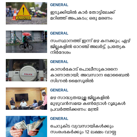
GENERAL
ഇടുക്കിയിൽ കാർ തോട്ടിലേക്ക്
മറിഞ്ഞ് അപകടം; ഒരു മരണം
GENERAL
സംസ്ഥാനത്ത് ഇന്ന് മഴ കനക്കും; ഏഴ്
ജില്ലകളിൽ ഓറഞ്ച് അലർട്ട്, പ്രത്യേക
നിർദേശം
GENERAL
കാസർകോട് പൊലീസുകാരനെ
കാണാതായി; അവസാന മൊബൈൽ
സിഗ്നൽ മൈസൂരിൽ
GENERAL
മഴ സാദ്ധ്യതയുള്ള ജില്ലകളിൽ
മുഴുവൻസമയ കൺട്രോൾ റൂമുകൾ
പ്രവർത്തിക്കണം: മന്ത്രി
GENERAL
ചെറുകിട വ്യവസായികൾക്കും
സംരംഭകർക്കും 12 ലക്ഷം വായ്പ