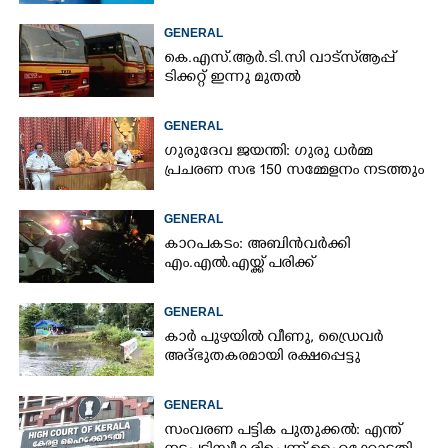
GENERAL
കെ.എസ്.ആർ.ടി.സി വാട്സ്ആപ്പ്
ടിക്കറ്റ് ഇന്നു മുതൽ
GENERAL
ഗുരുദേവ ജയന്തി: ഗുരു ധർമ്മ
പ്രചരണ സഭ 150 സമ്മേളനം നടത്തും
GENERAL
കാറപകടം: അബിൻവർക്കി
എം.എൽ.എയ്ക്ക് പരിക്ക്
GENERAL
കാർ പുഴയിൽ വീണു, ഡ്രെെവർ
അദ്ഭുതകരമായി രക്ഷപ്പെട്ടു
GENERAL
സംവരണ പട്ടിക പുതുക്കൽ: എന്ത്