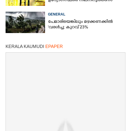
ഉദ്യോഗസ്ഥരെ നിലനിറുത്തണം
GENERAL
പേമാരിയെങ്കിലും മഴക്കണക്കിൽ
'വരൾച്ച; കുറവ് 23%
KERALA KAUMUDI
EPAPER