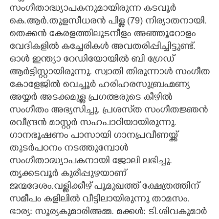
സംഗീതാദ്ധ്യാപകനുമായിരുന്ന കടവൂർ
CARTOONS
കെ.ആർ.തുളസീധരൻ പിള്ള (79) നിര്യാതനായി.
തെക്കൻ കേരളത്തിലുടനീളം അഞ്ഞൂറോളം
LITERATURE
വേദികളിൽ കച്ചേരികൾ അവതരിപ്പിച്ചിട്ടുണ്ട്.
ഓൾ ഇന്ത്യാ റേഡിയോയിൽ ബി ഗ്രേഡ്
ആർട്ടിസ്റ്റായിരുന്നു. സ്വാതി തിരുന്നാൾ സംഗീത
ZOOM
കോളേജിൽ വെച്ചൂർ ഹരിഹരസുബ്രഹ്മണ്യ
അയ്യർ അടക്കമുള്ള പ്രഗത്ഭരുടെ കീഴിൽ
CONTACT US
സംഗീതം അഭ്യസിച്ചു. പ്രശസ്‌ത സംഗീതജ്ഞൻ
രവീന്ദ്രൻ മാസ്റ്റർ സഹപാഠിയായിരുന്നു.
ഗാനഭൂഷണം പാസായി ഗാനപ്രവീണയ്ക്ക്
തുടർപഠനം നടത്തുമ്പോൾ
സംഗീതാദ്ധ്യാപകനായി ജോലി ലഭിച്ചു.
തൃക്കടവൂർ കുരീപ്പുഴയാണ്
ജന്മദേശം.വള്ളിക്കീഴ് പൂമുഖത്ത് ക്ഷേത്രത്തിന്
സമീപം കളിലിൽ വീട്ടിലായിരുന്നു താമസം.
ഭാര്യ: സൂര്യകുമാരിഅമ്മ. മക്കൾ: ടി.ശിവകുമാർ