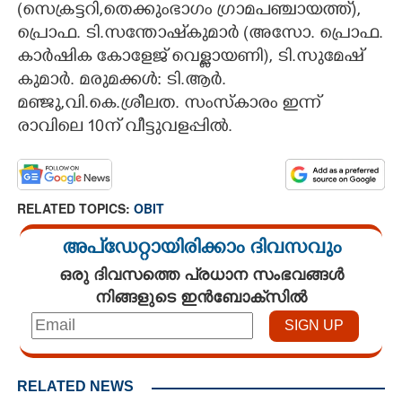
(സെക്രട്ടറി,തെക്കുംഭാഗം ഗ്രാമപഞ്ചായത്ത്),
പ്രൊഫ. ടി.സന്തോഷ്‌കുമാർ (അസോ. പ്രൊഫ.
കാർഷിക കോളേജ് വെള്ളായണി), ടി.സുമേഷ്
കുമാർ. മരുമക്കൾ: ടി.ആർ.
മഞ്ജു,വി.കെ.ശ്രീലത. സംസ്കാരം ഇന്ന്
രാവിലെ 10ന് വീട്ടുവളപ്പിൽ.
RELATED TOPICS:
OBIT
അപ്ഡേറ്റായിരിക്കാം ദിവസവും
ഒരു ദിവസത്തെ പ്രധാന സംഭവങ്ങൾ
നിങ്ങളുടെ ഇൻബോക്സിൽ
RELATED NEWS