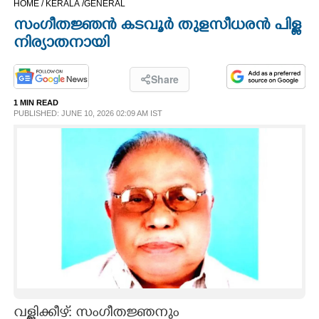
HOME /
KERALA /
GENERAL
CINEMA
സംഗീതജ്ഞൻ കടവൂർ തുളസീധരൻ പിള്ള
നിര്യാതനായി
OPINION
Share
PHOTOS
1 MIN READ
PUBLISHED: JUNE 10, 2026 02:09 AM IST
LIFESTYLE
SPIRITUAL
INFO+
ART
ASTRO
വള്ളിക്കീഴ്: സംഗീതജ്ഞനും