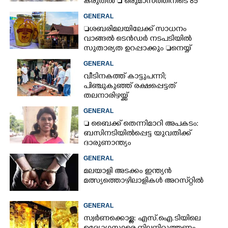
കരുതൽ  ഒരുമാസത്തിനിടെ 85
അപകടം
GENERAL
ശബരിമലയിലേക്ക് സാധനം
വാങ്ങൽ ടെൻ‌ഡർ നടപടിയിൽ
സുതാര്യത ഉറപ്പാക്കും നെയ്യ്
ക്രമക്കേടിൽ തുടരന്വേഷണം
GENERAL
വീടിനകത്ത് കാട്ടുപന്നി;
പിഞ്ചുകുഞ്ഞ് രക്ഷപ്പെട്ടത്
തലനാരിഴയ്ക്ക്
GENERAL
 ബൈക്ക് തെന്നിമാറി അപകടം:
ബസിനടിയിൽപ്പെട്ട യുവതിക്ക്
ദാരുണാന്ത്യം
GENERAL
മലയാളി അടക്കം ഇന്ത്യൻ
മത്സ്യത്തൊഴിലാളികൾ അറസ്‌റ്റിൽ
GENERAL
സ്വർണക്കൊള്ള: എസ്.ഐ.ടിയിലെ