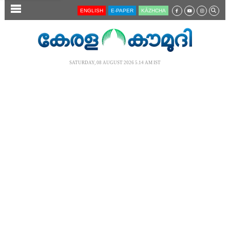
SECTIONS
ENGLISH
E-PAPER
KĀZHCHA
HOME
LATEST
SATURDAY, 08 AUGUST 2026 5.14 AM IST
AUDIO
NOTIFIED NEWS
POLL
KERALA
LOCAL
NEWS 360
CASE DIARY