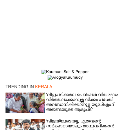
TRENDING IN
KERALA
'വീട്ടുപടിക്കലെ പെൻഷൻ വിതരണം
നിർത്തലാക്കാനുള്ള നീക്കം പദ്ധതി
അവസാനിപ്പിക്കാനുള്ള യുഡിഎഫ്
അജണ്ടയുടെ ആദ്യപടി'
'വിജയ്‌യുടെയല്ല ഏതവന്റെ
×
സർക്കാരായാലും അനുവദിക്കാൻ
Share this link