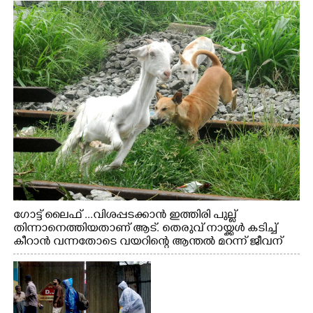
ഗോട്ട് ലൈഫ് ...വിശപ്പടക്കാൻ ഇത്തിരി പുല്ല്
തിന്നാനെത്തിയതാണ് ആട്. തെരുവ് നായ്ക്കൾ കടിച്ച്
കീറാൻ വന്നതോടെ വയറിന്റെ ആന്തൽ മറന്ന് ജീവന്
വേണ്ടിയായി ഓട്ടം. എറണാകുളം വാത്തുരുത്തിയിൽ
നിന്നുള്ള കാഴ്ച