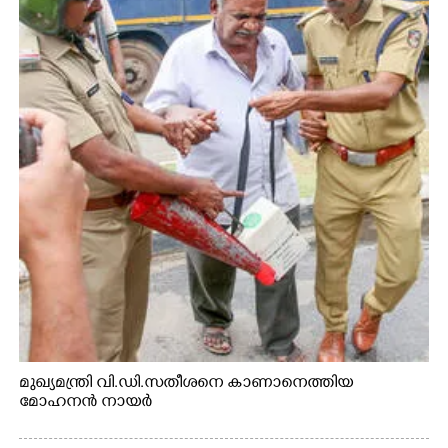
മുഖ്യമന്ത്രി വി.ഡി.സതീശനെ കാണാനെത്തിയ
മോഹനൻ നായർ