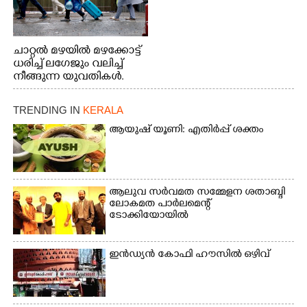
ചാറ്റൽ മഴയിൽ മഴക്കോട്ട്
ധരിച്ച് ലഗേജും വലിച്ച്
നീങ്ങുന്ന യുവതികൾ.
എറണാകുളം മേനകയിൽ
നിന്നുള്ള കാഴ്ച
TRENDING IN
KERALA
ആയുഷ് യൂണി: എതിർപ്പ് ശക്തം
ആലുവ സർവമത സമ്മേളന ശതാബ്ദി
ലോകമത പാർലമെന്റ്
ടോക്കിയോയിൽ
ഇൻഡ്യൻ കോഫി ഹൗസിൽ ഒഴിവ്