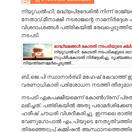
CARTOONS
ന്യൂഡൽഹി: മദ്ധ്യപ്രദേശിൽ നിന്ന് രാജ്
നേതാവ് മീനാക്ഷി നടരാജന്റെ നാമനി‌‌ർദ്ദേ
വിശദാംശങ്ങൾ പത്രികയിൽ രേഖപ്പെടുത്തി
LITERATURE
നടപടി.
ZOOM
മാദ്ധ്യമങ്ങൾ കോടതി നടപടിയുടെ ക്ലി
ന്യൂഡൽഹി: കോടതി നടപടികളുടെ ഓഡിയ
സുപ്രീംകോടതി നിർദ്ദേശിച്ചു. ദൃശ്യങ്
CONTACT US
നിയന്ത്രണമേർപ്പെടുത്തി...
ബി.ജെ.പി സ്ഥാനാർത്ഥി മഹേഷ് കേവാത്ത് ഇക്ക
വരണാധികാരി പരിശോധന നടത്തി തീരുമാനമ
നടപടി ഏകപക്ഷീയമെന്ന് കോൺഗ്രസ് പ്രതികര
ലഭിച്ചത്. പത്രികയിൽ അതു പരാമർശിക്കേണ്ട 
ഹരീഷ് ചൗധരി വിശദീകരിച്ചു. ഇന്നലെ രാത
വേണുഗോപാൽ എം.പിയുടെ നേതൃത്വത്ത
തിരഞ്ഞെടുപ്പ് കമ്മിഷൻ ആസ്ഥാനത്തെത്തിയെങ