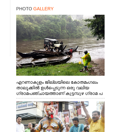
PHOTO
GALLERY
എറണാകുളം ജില്ലയിലെ കോതമംഗലം
താലൂക്കിൽ ഉൾപ്പെടുന്ന ഒരു വലിയ
ഗ്രാമപഞ്ചായത്താണ് കുട്ടമ്പുഴ ഗ്രാമ പ
ഞ്ചായത്ത്. ആദിവാസി ഊരുകളായ
വെള്ളാരംകുത്ത്, കത്തിപ്പാറ, ഉറിയംപെട്ടി,
തേക്കല്ല്, വെട്ടിക്കല്ല്, മഞ്ചപ്പാറ എന്നീ
ആറു സ്ഥലങ്ങളിലേക്കുള്ള പ്രധാന
സഞ്ചാര മാർഗമാണ് ഈ കാണുന്ന
കടത്ത് വള്ളം