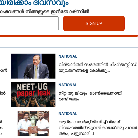
യിരിക്കാം ദിവസവും
 സംഭവങ്ങൾ നിങ്ങളുടെ ഇൻബോക്സിൽ
NATIONAL
വിദ്യാർത്ഥി സമരത്തിൽ ചീഫ് ജസ്റ്റിസ്:
്കാൻ
യുവജനങ്ങളെ കേൾക്കൂ...
Share this link
NATIONAL
രിൽ
നീറ്റ് യു.ജിയും ഓൺലൈനായി
രണ്ട് ഘട്ടം
NATIONAL
Copy Link
 നാടകീയ നീക്കം,
ൻ
ആദ്യ ബഡ്ജറ്റ് മിന്നിച്ച് വിജയ്
ം
വിവാഹത്തിന് യുവതികൾക്ക് ഒരു പവൻ
ന്റെ പത്രിക തള്ളി
ം
തങ്കം, പട്ടുസാരി 