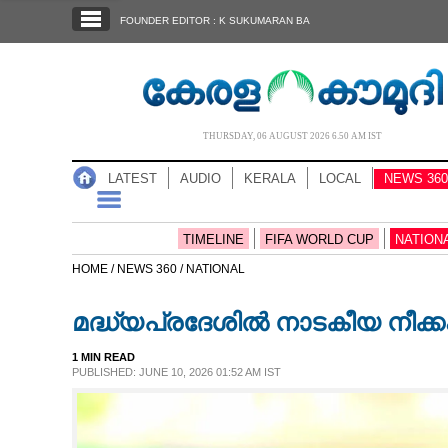
SECTIONS
FOUNDER EDITOR : K SUKUMARAN BA
HOME
LATEST
AUDIO
THURSDAY, 06 AUGUST 2026 6.50 AM IST
NOTIFIED NEWS
LATEST
AUDIO
KERALA
LOCAL
NEWS 360
POLL
KERALA
TIMELINE
FIFA WORLD CUP
NATION
HOME /
NEWS 360 /
NATIONAL
LOCAL
മദ്ധ്യപ്രദേശിൽ നാടകീയ നീക്കം
NEWS 360
1 MIN READ
PUBLISHED: JUNE 10, 2026 01:52 AM IST
CASE DIARY