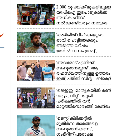
2,000 രൂപയ്ക്ക് മുകളിലുള്ള
യുപിഐ ഇടപാടുകൾക്ക്
അധിക ഫീസ്
നൽകേണ്ടിവരും: നമ്മുടെ
പോക്കറ്റ് കീറുമോ?
'അഭിജീത് ദീപ്‌കെയുടെ
ഭാവി പൊട്ടിത്തകരും,
അടുത്ത വർഷം
ജയിൽവാസം ഉറപ്പ്';
ഞെട്ടിക്കുന്ന
×
പ്രവചനവുമായി
'അവരോട് എനിക്ക്
ജ്യോതിഷി
ബഹുമാനമുണ്ട്',​ ആ
രഹസ്യത്തിനുള്ള ഉത്തരം
ഇത്; പ്രീതി സിന്റ - ബ്രെറ്റ്
ലീ പ്രണയകഥയ്ക്ക്
ഒടുവിൽ മറുപടി
'ജെഇഇ മാതൃകയിൽ രണ്ട്
ഘട്ടം'; നീറ്റ് - യുജി
പരീക്ഷയിൽ വൻ
മാറ്റത്തിനൊരുങ്ങി കേന്ദ്രം
'ടെസ്റ്റ് ക്രിക്കറ്റിൽ
മുതിർന്ന താരങ്ങളെ
ബഹുമാനിക്കണം',
ഗംഭീറിന് പരോക്ഷ
മുന്നറിയിപ്പുമായി രഹാനെ