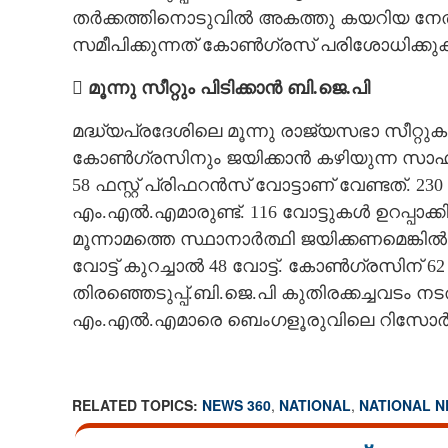
തർക്കത്തിനൊടുവിൽ അകത്തു കയറിയ നേത
സമീപിക്കുന്നത് കോൺഗ്രസ് പരിശോധിക്കു
 മൂന്നു സീറ്റും പിടിക്കാൻ ബി.ജെ.പി
മദ്ധ്യപ്രദേശിലെ മൂന്നു രാജ്യസഭാ സീറ്റുക
കോൺഗ്രസിനും ജയിക്കാൻ കഴിയുന്ന സാഹചര
58 ഫസ്റ്റ് പ്രിഫറൻസ് വോട്ടാണ് വേണ്ടത്. 
എം.എൽ.എമാരുണ്ട്. 116 വോട്ടുകൾ ഉറപ്പാക്കി
മൂന്നാമത്തെ സ്ഥാനാർത്ഥി ജയിക്കണമെങ്കിൽ 
വോട്ട് കുറച്ചാൽ 48 വോട്ട്. കോൺഗ്രസിന്
തിരഞ്ഞെടുപ്പ്.ബി.ജെ.പി കുതിരക്കച്ചവടം
എം.എൽ.എമാരെ ബെംഗളൂരുവിലെ റിസോർട്ടിലേക
RELATED TOPICS:
NEWS 360
,
NATIONAL
,
NATIONAL 