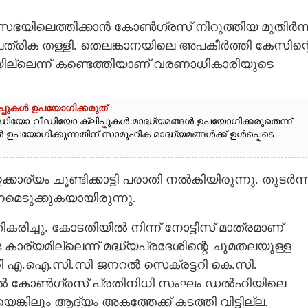
യസഭയിലെത്തിക്കാൻ കോൺഗ്രസ് നിറുത്തിയ മുതിർന്
ശ പത്രിക തള്ളി. തെലങ്കാനയിലെ അപകീർത്തി കേസിന്റ
യില്ലെന്ന് കണ്ടെത്തിയാണ് വരണാധികാരിയുടെ
പ്പുകൾ ഉപയോഗിക്കരുത്
ോ-വീഡിയോ ക്ലിപ്പുകൾ മാദ്ധ്യമങ്ങൾ ഉപയോഗിക്കരുതെന്ന്
ങൾ ഉപയോഗിക്കുന്നതിന് സാമൂഹിക മാദ്ധ്യമങ്ങൾക്ക് ഉൾപ്പെടെ
ാര്യം ചൂണ്ടിക്കാട്ടി പരാതി നൽകിയിരുന്നു. തു‌ടർന്ന
െടുക്കുകയായിരുന്നു.
ിച്ചു. കോടതിയിൽ നിന്ന് നോട്ടീസ് മാത്രമാണ്
കാര്യമില്ലെന്ന് മദ്ധ്യപ്രദേശിന്റെ ചുമതലയുള്ള
്രി എ.ഐ.സി.സി ജനറൽ സെക്രട്ടറി കെ.സി.
ിൽ കോൺഗ്രസ് പ്രതിനിധി സംഘം ഡൽഹിയിലെ
്കിലും ആദ്യം അകത്തേക്ക് കടത്തി വിട്ടില്ല.