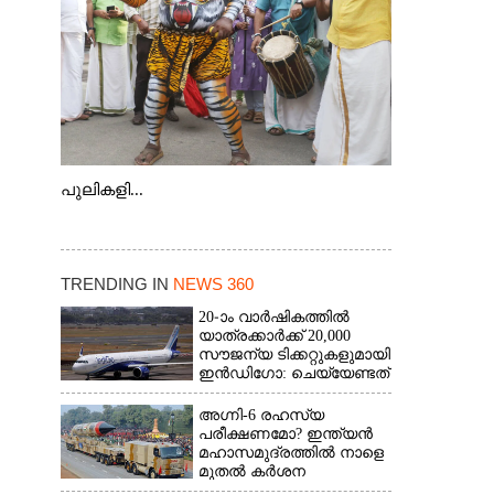
പുലികളി...
TRENDING IN
NEWS 360
20-ാം വാർഷികത്തിൽ
യാത്രക്കാർക്ക് 20,000
സൗജന്യ ടിക്കറ്റുകളുമായി
ഇൻഡിഗോ: ചെയ്യേണ്ടത്
ഇത്രമാത്രം
അഗ്നി-6 രഹസ്യ
പരീക്ഷണമോ? ഇന്ത്യൻ
മഹാസമുദ്രത്തിൽ നാളെ
മുതൽ കർശന
നിയന്ത്രണം,വ്യോമ-