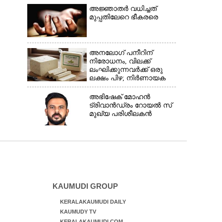
സമുദ്ര പാതകൾ
അജ്ഞാതർ വധിച്ചത്
അടയ്ക്കും
മുപ്പതിലേറെ ഭീകരരെ
അനലോഗ് പനീറിന്
നിരോധനം, വിലക്ക്
ലംഘിക്കുന്നവർക്ക് ഒരു
ലക്ഷം പിഴ; നിർണായക
തീരുമാനമെടുത്ത്
മഹാരാഷ്ട്ര
അഭിഷേക് മോഹൻ
ട്രിവാൻഡ്രം റോയൽ സ്
മുഖ്യ പരിശീലകൻ
KAUMUDI GROUP
KERALAKAUMUDI DAILY
KAUMUDY TV
KERALAKAUMUDI.COM