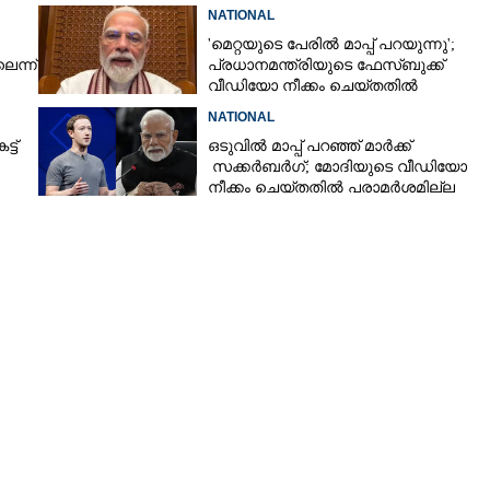
നവജാതശിശുക്കൾക്ക്
NATIONAL
സ്വർണമോതിരം  വിദ്യാർത്ഥികൾക്ക്
'മെറ്റയുടെ പേരിൽ മാപ്പ് പറയുന്നു';
സൈക്കിൾ
െന്ന്
പ്രധാനമന്ത്രിയുടെ ഫേസ്‌ബുക്ക്
വീഡിയോ നീക്കം ചെയ്തതിൽ
ക്ഷമാപണം
NATIONAL
്ട്
ഒടുവിൽ മാപ്പ് പറഞ്ഞ് മാർക്ക്
സക്കർബർഗ്; മോദിയുടെ വീഡിയോ
നീക്കം ചെയ്തതിൽ പരാമർശമില്ല