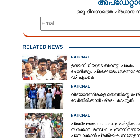
അപ്ഡേറ്റാ
ഒരു ദിവസത്തെ പ്രധാന
RELATED NEWS
NATIONAL
ഉദയനിധിയുടെ അറസ്റ്റ്: പകരം
ചോദിക്കും,​ പ്രക്ഷോഭം ശക്തമാക
ഡി.എം.കെ
NATIONAL
വിദ്യാർത്ഥികളെ മതത്തിന്റെ പേ
വേർതിരിക്കാൻ ശ്രമം: രാഹുൽ
NATIONAL
മദ്ധ്യപ്രദേശിൽ
പ്രതിപക്ഷത്തെ അനുനയിപ്പിക്കാ
സർക്കാർ: മണ്ഡല പുനർനിർണയ
മീനാക്ഷി നടരാജ
പാസാക്കാൻ പ്രത്യേക സമ്മേളന