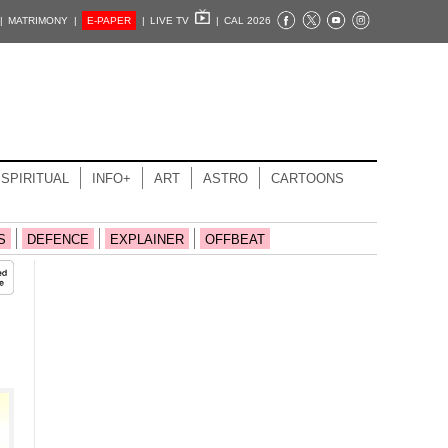
|
MATRIMONY |
E-PAPER
|
LIVE TV
|
CAL 2026
SPIRITUAL
INFO+
ART
ASTRO
CARTOONS
S
DEFENCE
EXPLAINER
OFFBEAT