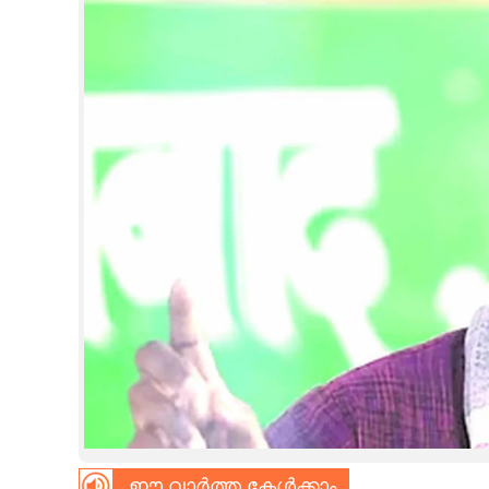
CINEMA
OPINION
PHOTOS
LIFESTYLE
SPIRITUAL
INFO+
ART
ASTRO
ഈ വാർത്ത കേൾക്കാം