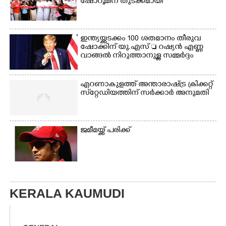
ഷോറൂമിന് തുടക്കമായി
ഇന്ത്യയ്ക്കടക്കം 100 ശതമാനം തീരുവ
ഷോക്കിന് യു.എസ്  റഷ്യൻ എണ്ണ
വാങ്ങൽ നിറുത്താനുള്ള സമ്മർദ്ദം
എറണാകുളത്ത് അന്താരാഷ്ട്ര ക്രിക്കറ്റ്
സ്‌റ്റേഡിയത്തിന് സർക്കാർ അനുമതി
ജമീമയ്ക്ക് പരിക്ക്
KERALA KAUMUDI