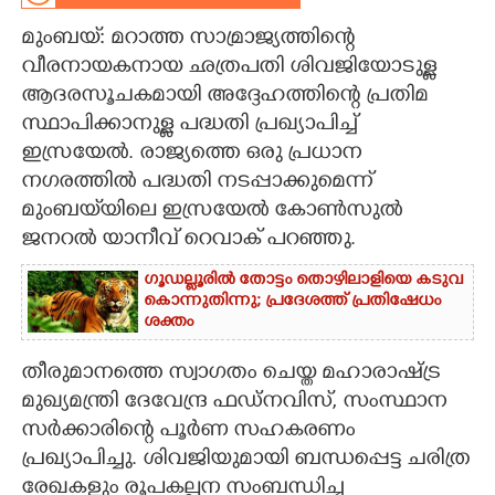
മുംബയ്: മറാത്ത സാമ്രാജ്യത്തിന്റെ
CARTOONS
വീരനായകനായ ഛത്രപതി ശിവജിയോടുള്ള
ആദരസൂചകമായി അദ്ദേഹത്തിന്റെ പ്രതിമ
LITERATURE
സ്ഥാപിക്കാനുള്ള പദ്ധതി പ്രഖ്യാപിച്ച്
ഇസ്രയേൽ. രാജ്യത്തെ ഒരു പ്രധാന
ZOOM
നഗരത്തിൽ പദ്ധതി നടപ്പാക്കുമെന്ന്
മുംബയ്‌യിലെ ഇസ്രയേൽ കോൺസുൽ
CONTACT US
ജനറൽ യാനീവ് റെവാക് പറഞ്ഞു.
ഗൂഡല്ലൂരിൽ തോട്ടം തൊഴിലാളിയെ കടുവ
കൊന്നുതിന്നു; പ്രദേശത്ത് പ്രതിഷേധം
ശക്തം
തീരുമാനത്തെ സ്വാഗതം ചെയ്ത മഹാരാഷ്ട്ര
മുഖ്യമന്ത്രി ദേവേന്ദ്ര ഫഡ്ന‌വിസ്, സംസ്ഥാന
സർക്കാരിന്റെ പൂർണ സഹകരണം
പ്രഖ്യാപിച്ചു. ശിവജിയുമായി ബന്ധപ്പെട്ട ചരിത്ര
രേഖകളും രൂപകല്പന സംബന്ധിച്ച