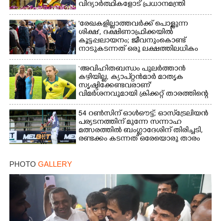
വിദ്യാർത്ഥികളോട് പ്രധാനമന്ത്രി
'രേഖകളില്ലാത്തവർക്ക് പൊള്ളുന്ന
ശിക്ഷ', ദക്ഷിണാഫ്രിക്കയിൽ
കൂട്ടപ്പലായനം; ജീവനുംകൊണ്ട്
നാടുകടന്നത് ഒരു ലക്ഷത്തിലധികം
പേർ
‘അവിഹിതബന്ധം പുലർത്താൻ
കഴിയില്ല,​ ക്യാപ്റ്റൻമാർ മാതൃക
സൃഷ്ടിക്കേണ്ടവരാണ്'
വിമർശനവുമായി ക്രിക്കറ്റ് താരത്തിന്റെ
ഭാര്യ
54 റൺസിന് ഓൾഔട്ട്; ഓസ്‌ട്രേലിയൻ
പര്യടനത്തിന് മുന്നേ സന്നാഹ
മത്സരത്തിൽ ബംഗ്ലാദേശിന് തിരിച്ചടി,
രണ്ടക്കം കടന്നത് ഒരേയൊരു താരം
PHOTO
GALLERY