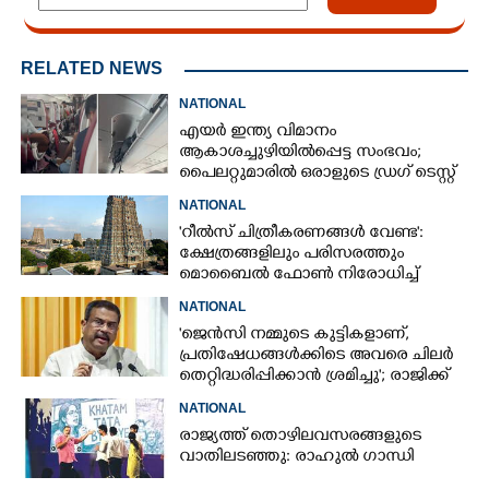
RELATED NEWS
NATIONAL
എയർ ഇന്ത്യ വിമാനം
ആകാശച്ചുഴിയിൽപ്പെട്ട സംഭവം;
പൈലറ്റുമാരിൽ ഒരാളുടെ ഡ്രഗ് ടെസ്റ്റ്
ഫലം പോസിറ്റീവ്
NATIONAL
'റീൽസ് ചിത്രീകരണങ്ങൾ വേണ്ട':
ക്ഷേത്രങ്ങളിലും പരിസരത്തും
മൊബൈൽ ഫോൺ നിരോധിച്ച്
തമിഴ്നാട് സർക്കാർ
NATIONAL
'ജെൻസി നമ്മുടെ കുട്ടികളാണ്,
പ്രതിഷേധങ്ങൾക്കിടെ അവരെ ചിലർ
തെറ്റിദ്ധരിപ്പിക്കാൻ ശ്രമിച്ചു'; രാജിക്ക്
ശേഷം ആദ്യമായി പ്രതികരിച്ച്
NATIONAL
ധർമ്മേന്ദ്ര പ്രധാൻ
രാജ്യത്ത് തൊഴിലവസരങ്ങളുടെ
വാതിലടഞ്ഞു: രാഹുൽ ഗാന്ധി