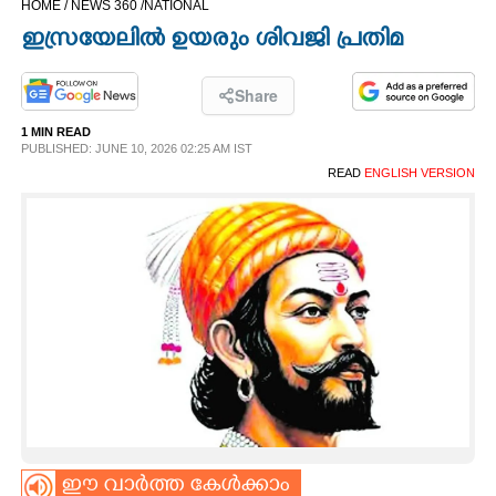
HOME /
NEWS 360 /
NATIONAL
CINEMA
ഇസ്രയേലിൽ ഉയരും ശിവജി പ്രതിമ
OPINION
Share
1 MIN READ
PHOTOS
PUBLISHED: JUNE 10, 2026 02:25 AM IST
READ
ENGLISH VERSION
LIFESTYLE
SPIRITUAL
INFO+
ART
ASTRO
ഈ വാർത്ത കേൾക്കാം