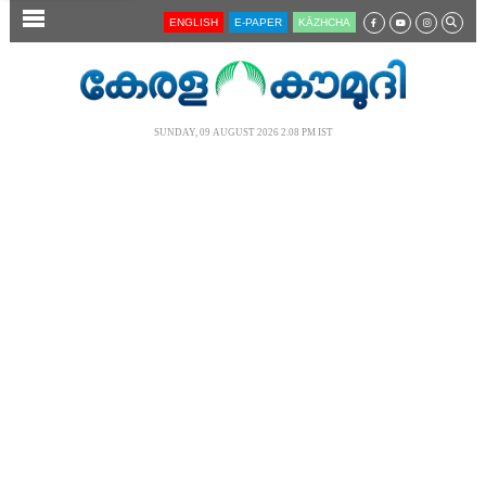
SECTIONS
ENGLISH
E-PAPER
KĀZHCHA
HOME
LATEST
SUNDAY, 09 AUGUST 2026 2.08 PM IST
AUDIO
NOTIFIED NEWS
POLL
KERALA
LOCAL
NEWS 360
CASE DIARY