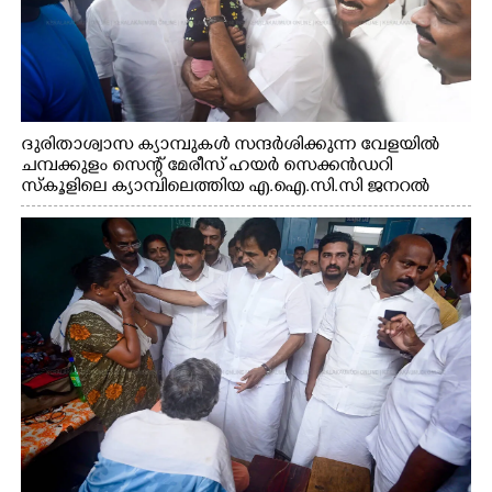
ദുരിതാശ്വാസ ക്യാമ്പുകൾ സന്ദർശിക്കുന്ന വേളയിൽ
ചമ്പക്കുളം സെന്റ് മേരീസ് ഹയർ സെക്കൻഡറി
സ്കൂളിലെ ക്യാമ്പിലെത്തിയ എ.ഐ.സി.സി ജനറൽ
സെക്രട്ടറി കെ.സി വേണുഗോപാൽ എം.പി കുരുന്നിനെ
എടുത്ത് ലാളിച്ചപ്പോൾ. സഹകരണ-എക്സൈസ്
വകുപ്പ് മന്ത്രി എം. ലിജു, കൃഷിവകുപ്പ് മന്ത്രി ടി. സിദ്ദിഖ്,
റെജി ചെറിയാൻ എം. എൽ. എ എന്നിവർ സമീപം