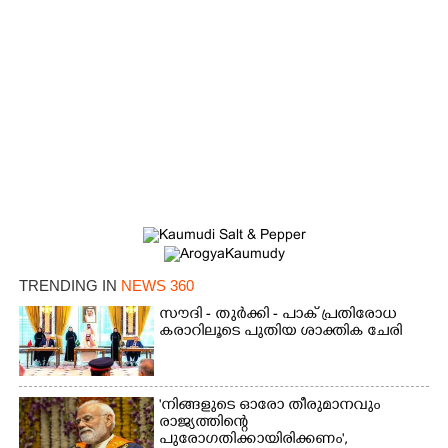
×
TRENDING IN
NEWS 360
Share this link
സൗദി - തുർക്കി - പാക് പ്രതിരോധ
കരാറിലൂടെ പുതിയ ശാക്തിക ചേരി
'നിങ്ങളുടെ ഓരോ തീരുമാനവും
Copy Link
രാജ്യത്തിന്റെ
പുരോഗതിക്കായിരിക്കണം',​