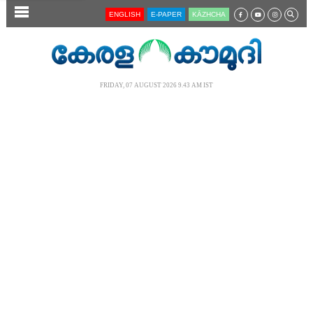
SECTIONS
ENGLISH
E-PAPER
KĀZHCHA
HOME
LATEST
FRIDAY, 07 AUGUST 2026 9.43 AM IST
AUDIO
NOTIFIED NEWS
POLL
KERALA
LOCAL
NEWS 360
CASE DIARY