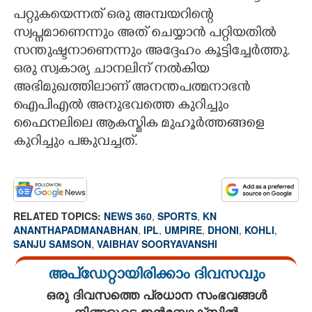
പറ്റുകയെന്നത് ഒരു അമ്പയറിന്റെ
സ്വപ്നമാണെന്നും അത് ചെയ്യാൻ പറ്റിയതിൽ
സന്തുഷ്ടനാണെന്നും അദ്ദേഹം കൂട്ടിച്ചേർത്തു.
ഒരു സ്വകാര്യ ചാനലിന് നൽകിയ
അഭിമുഖത്തിലാണ് അനന്തപത്മനാഭൻ
ഐപിഎൽ അനുഭവത്തെ കുറിച്ചും
ഫൈനലിലെ ആകസ്മിക മുഹൂർത്തങ്ങളെ
കുറിച്ചും പങ്കുവച്ചത്.
RELATED TOPICS:
NEWS 360
,
SPORTS
,
KN
ANANTHAPADMANABHAN
,
IPL
,
UMPIRE
,
DHONI
,
KOHLI
,
SANJU SAMSON
,
VAIBHAV SOORYAVANSHI
അപ്ഡേറ്റായിരിക്കാം ദിവസവും
ഒരു ദിവസത്തെ പ്രധാന സംഭവങ്ങൾ
നിങ്ങളുടെ ഇൻബോക്സിൽ