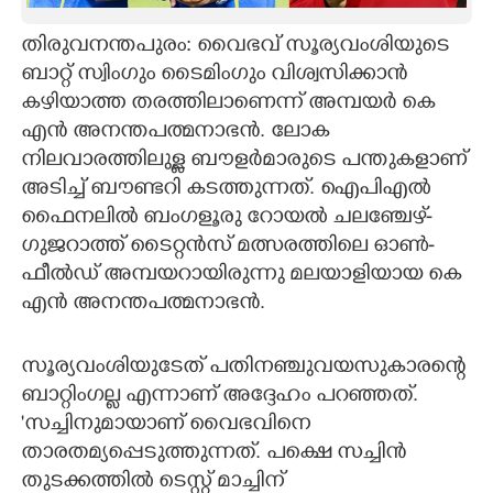
CARTOONS
തിരുവനന്തപുരം: വൈഭവ് സൂര്യവംശിയുടെ
ബാറ്റ് സ്വിംഗും ടൈമിംഗും വിശ്വസിക്കാൻ
കഴിയാത്ത തരത്തിലാണെന്ന് അമ്പയർ കെ
LITERATURE
എൻ അനന്തപത്മനാഭൻ. ലോക
നിലവാരത്തിലുള്ള ബൗളർമാരുടെ പന്തുകളാണ്
ZOOM
അടിച്ച് ബൗണ്ടറി കടത്തുന്നത്. ഐപിഎൽ
ഫൈനലിൽ ബംഗളൂരു റോയൽ ചലഞ്ചേഴ്-
CONTACT US
ഗുജറാത്ത് ടൈറ്റൻസ് മത്സരത്തിലെ ഓൺ-
ഫീൽ‌ഡ് അമ്പയറായിരുന്നു മലയാളിയായ കെ
എൻ അനന്തപത്മനാഭൻ.
സൂര്യവംശിയുടേത് പതിനഞ്ചുവയസുകാരന്റെ
ബാറ്റിംഗല്ല എന്നാണ് അദ്ദേഹം പറഞ്ഞത്.
'സച്ചിനുമായാണ് വൈഭവിനെ
താരതമ്യപ്പെടുത്തുന്നത്. പക്ഷെ സച്ചിൻ
തുടക്കത്തിൽ ടെസ്റ്റ് മാച്ചിന്