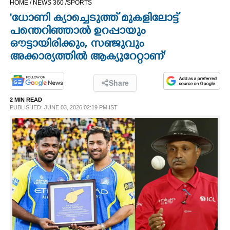
HOME /
NEWS 360 /
SPORTS
CINEMA
'ധോണി ക്യാച്ചെടുത്ത് മുകളിലോട്ട്
പന്തെറിഞ്ഞാൽ ഉറപ്പായും
OPINION
ഔട്ടായിരിക്കും, സഞ്ജുവും
അക്കാര്യത്തിൽ ആക്യുറേറ്റാണ്'
PHOTOS
Share
LIFESTYLE
2 MIN READ
PUBLISHED: JUNE 03, 2026 02:19 PM IST
SPIRITUAL
INFO+
ART
ASTRO