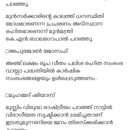
പറഞ്ഞു.
മുൻസർക്കാരിന്റെ കാലത്ത് ധനസ്ഥിതി
മോശമാണെന്ന പ്രചരണം അടിസ്ഥാന
രഹിതമാണെന്ന് മുൻമന്ത്രി
കെ.എൻ.ബാലഗോപാൽ പറഞ്ഞു.
□അപുജോൺ ജോസഫ്
അഞ്ച് ലക്ഷം രൂപ വീതം പലിശ രഹിത സംരംഭ
വായ്പാ പദ്ധതിയിൽ കാർഷിക
സംരംഭങ്ങളേയും ഉൾപ്പെടുത്തണം..
□മുഹമ്മദ് ഷിയാസ്
മുസ്ലിം വിരുദ്ധ രാഷ്ട്രീയം പറഞ്ഞ് നാട്ടിൽ
വിഭാഗീയത സൃഷ്ടിക്കാൻ ശ്രമിച്ചതാണ്
ഇടതുമുന്നണിയെ ജനം തിരസ്ക്കരിക്കാൻ