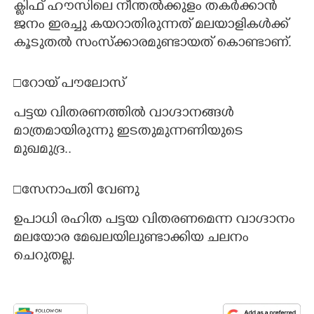
ക്ളിഫ് ഹൗസിലെ നീന്തൽക്കുളം തകർക്കാൻ
ജനം ഇരച്ചു കയറാതിരുന്നത് മലയാളികൾക്ക്
കൂടുതൽ സംസ്ക്കാരമുണ്ടായത് കൊണ്ടാണ്.
□റോയ് പൗലോസ്
പട്ടയ വിതരണത്തിൽ വാഗ്ദാനങ്ങൾ
മാത്രമായിരുന്നു ഇടതുമുന്നണിയുടെ
മുഖമുദ്ര..
□സേനാപതി വേണു
ഉപാധി രഹിത പട്ടയ വിതരണമെന്ന വാഗ്ദാനം
മലയോര മേഖലയിലുണ്ടാക്കിയ ചലനം
ചെറുതല്ല.