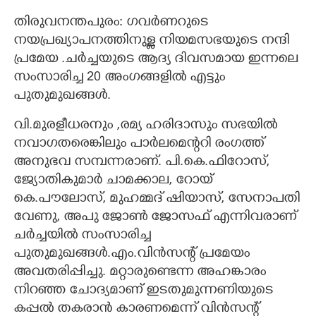
തിരുവനന്തപുരം: ഗവർണറുടെ
CARTOONS
നയപ്രഖ്യാപനത്തിനുള്ള നിയമസഭയുടെ നന്ദി
പ്രമേയ .ചർച്ചയുടെ ആദ്യ ദിവസമായ ഇന്നലെ
LITERATURE
സംസാരിച്ച 20 അംഗങ്ങളിൽ എട്ടും
പുതുമുഖങ്ങൾ.
ZOOM
വി.മുരളീധരനും ,രമ്യ ഹരിദാസും സഭയിൽ
നവാഗതരെങ്കിലും പാർലമെന്ററി രംഗത്ത്
CONTACT US
അനുഭവ സമ്പന്നരാണ്. പി.കെ.ഫിറോസ്,
ജ്യോതികുമാർ ചാമക്കാല, റോയ്
കെ.പൗലോസ്, മുഹമ്മദ് ഷിയാസ്, സേനാപതി
വേണു, അപു ജോൺ ജോസഫ് എന്നിവരാണ്
ചർച്ചയിൽ സംസാരിച്ച
പുതുമുഖങ്ങൾ.എം.വിൻസന്റ് പ്രമേയം
അവതരിപ്പിച്ചു. മറ്റാരുണ്ടെന്ന അഹങ്കാരം
നിറഞ്ഞ ചോദ്യമാണ് ഇടതുമുന്നണിയുടെ
കപ്പൽ തകരാൻ കാരണമെന്ന് വിൻസന്റ്