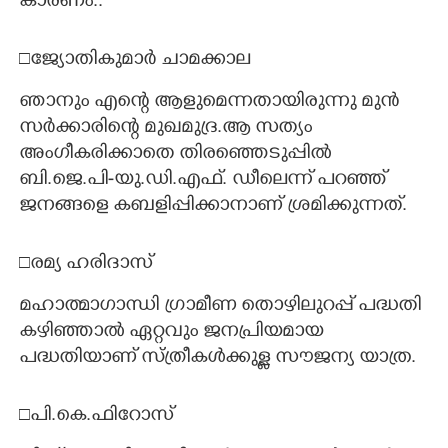
കാരണം..
□ജ്യോതികുമാർ ചാമക്കാല
ഞാനും എന്റെ ആളുമെന്നതായിരുന്നു മുൻ
സർക്കാരിന്റെ മുഖമുദ്ര.ആ സത്യം
അംഗീകരിക്കാതെ തിരഞ്ഞെടുപ്പിൽ
ബി.ജെ.പി-യു.ഡി.എഫ്. ഡീലെന്ന് പറഞ്ഞ്
ജനങ്ങളെ കബളിപ്പിക്കാനാണ് ശ്രമിക്കുന്നത്.
□രമ്യ ഹരിദാസ്
മഹാത്മാഗാന്ധി ഗ്രാമീണ തൊഴിലുറപ്പ് പദ്ധതി
കഴിഞ്ഞാൽ ഏറ്റവും ജനപ്രിയമായ
പദ്ധതിയാണ് സ്ത്രീകൾക്കുള്ള സൗജന്യ യാത്ര.
□പി.കെ.ഫിറോസ്