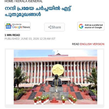
HOME /
KERALA /
GENERAL
CINEMA
നന്ദി പ്രമേയ ചർച്ചയിൽ എട്ട്
പുതുമുഖങ്ങൾ
OPINION
Share
PHOTOS
1 MIN READ
PUBLISHED: JUNE 03, 2026 12:29 AM IST
READ
ENGLISH VERSION
LIFESTYLE
SPIRITUAL
INFO+
ART
ASTRO