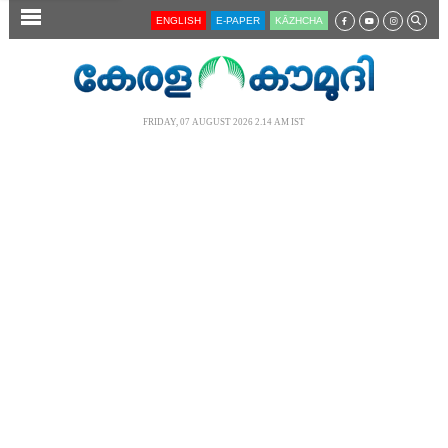
SECTIONS
ENGLISH
E-PAPER
KĀZHCHA
HOME
LATEST
FRIDAY, 07 AUGUST 2026 2.14 AM IST
AUDIO
NOTIFIED NEWS
POLL
KERALA
LOCAL
NEWS 360
CASE DIARY