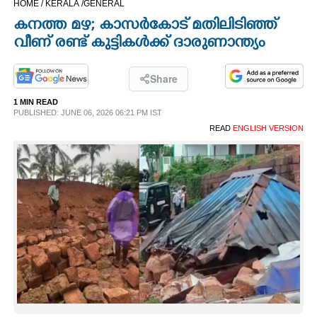
HOME /
KERALA /
GENERAL
CINEMA
കനത്ത മഴ; കാസർകോട് മതിലിടിഞ്ഞ്
വീണ് രണ്ട് കുട്ടികൾക്ക് ദാരുണാന്ത്യം
OPINION
Share
PHOTOS
1 MIN READ
PUBLISHED: JUNE 06, 2026 06:21 PM IST
READ
ENGLISH VERSION
LIFESTYLE
SPIRITUAL
INFO+
ART
ASTRO