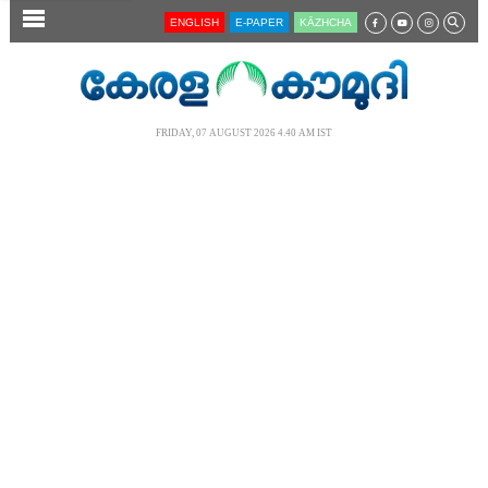
SECTIONS
ENGLISH
E-PAPER
KĀZHCHA
HOME
LATEST
FRIDAY, 07 AUGUST 2026 4.40 AM IST
AUDIO
NOTIFIED NEWS
POLL
KERALA
LOCAL
NEWS 360
CASE DIARY